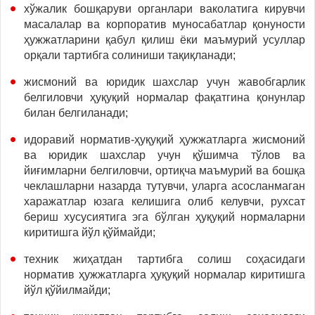
хўжалик бошқаруви органлари ваколатига кирувчи
масалалар ва корпоратив муносабатлар қонуности
ҳужжатларини қабул қилиш ёки маъмурий усуллар
орқали тартибга солиниши тақиқланади;
жисмоний ва юридик шахслар учун жавобгарлик
белгиловчи ҳуқуқий нормалар фақатгина қонунлар
билан белгиланади;
идоравий норматив-ҳуқуқий ҳужжатларга жисмоний
ва юридик шахслар учун қўшимча тўлов ва
йиғимларни белгиловчи, ортиқча маъмурий ва бошқа
чеклашларни назарда тутувчи, уларга асосланмаган
харажатлар юзага келишига олиб келувчи, рухсат
бериш хусусиятига эга бўлган ҳуқуқий нормаларни
киритишга йўл қўймайди;
техник жиҳатдан тартибга солиш соҳасидаги
норматив ҳужжатларга ҳуқуқий нормалар киритишга
йўл қўйилмайди;