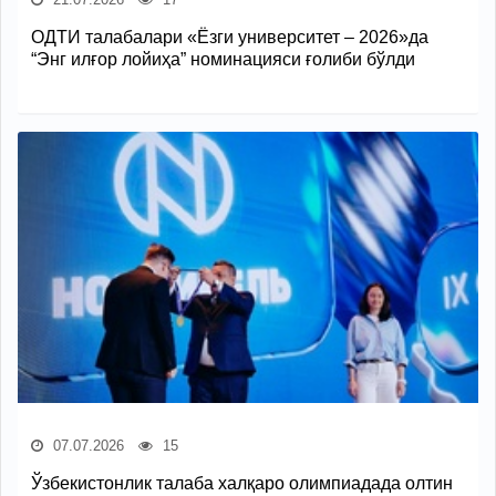
ОДТИ талабалари «Ёзги университет – 2026»да
“Энг илғор лойиҳа” номинацияси ғолиби бўлди
07.07.2026
15
Ўзбекистонлик талаба халқаро олимпиадада олтин