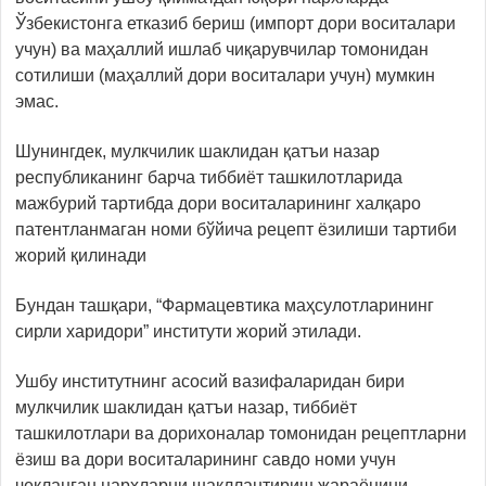
Ўзбекистонга етказиб бериш (импорт дори воситалари
учун) ва маҳаллий ишлаб чиқарувчилар томонидан
сотилиши (маҳаллий дори воситалари учун) мумкин
эмас.
Шунингдек, мулкчилик шаклидан қатъи назар
республиканинг барча тиббиёт ташкилотларида
мажбурий тартибда дори воситаларининг халқаро
патентланмаган номи бўйича рецепт ёзилиши тартиби
жорий қилинади
Бундан ташқари, “Фармацевтика маҳсулотларининг
сирли харидори” институти жорий этилади.
Ушбу институтнинг асосий вазифаларидан бири
мулкчилик шаклидан қатъи назар, тиббиёт
ташкилотлари ва дорихоналар томонидан рецептларни
ёзиш ва дори воситаларининг савдо номи учун
чекланган нархларни шакллантириш жараёнини