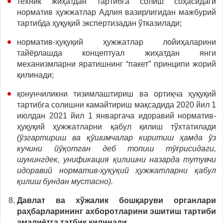
техник жиҳатдан тартибга солиш соҳасидаги
норматив ҳужжатлар Адлия вазирлигидан мажбурий
тартибда ҳуқуқий экспертизадан ўтказилади;
норматив-ҳуқуқий ҳужжатлар лойиҳаларини
тайёрлашда концептуал жиҳатдан янги
механизмларни яратишнинг “пакет” принципи жорий
қилинади;
қонунчиликни тизимлаштириш ва ортиқча ҳуқуқий
тартибга солишни камайтириш мақсадида 2020 йил 1
июлдан 2021 йил 1 январгача идоравий норматив-
ҳуқуқий ҳужжатларни қабул қилиш тўхтатилади
(ўзгартириш ва қўшимчалар киритиш ҳамда ўз
кучини йўқотган деб топиш тўғрисидаги,
шунингдек, унификация қилишни назарда тутувчи
идоравий норматив-ҳуқуқий ҳужжатларни қабул
қилиш бундан мустасно).
Давлат ва хўжалик бошқаруви органлари
раҳбарларининг ахборотларини эшитиш тартиби
амалиётга татбиқ қилинади