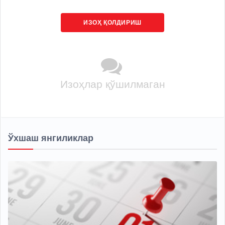
ИЗОҲ ҚОЛДИРИШ
Изоҳлар қўшилмаган
Ўхшаш янгиликлар