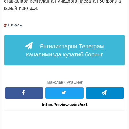
ставкалари белгиланган миқдорга нисбатан 50 фоизга
камайтирилади.
1 июль
Янгиликларни
Телеграм
каналимизда кузатиб боринг
Мақолани улашинг