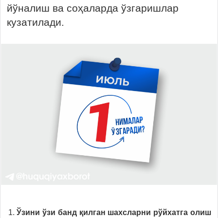
йўналиш ва соҳаларда ўзгаришлар
кузатилади.
Ўзини ўзи банд қилган шахсларни рўйхатга олиш