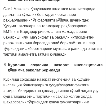
Олий Мажлиси Қонунчилик палатаси мажлисларида
давлат ва хўжалик бошқаруви органлари
раҳбарларининг ўз фаолияти бўйича, шунингдек,
Ҳукумат аъзолари ва тармоқлар раҳбарларининг
БМТнинг Барқарор ривожланиш мақсадларини
бажариш, илм, маърифат ва рақамли иқтисодиётни
ривожлантириш борасида олиб борилаётган ишлар
тўғрисидаги ахборотларини мунтазам равишда эшитиш
тартиби амалиётга татбиқ қилинади.
Қурилиш соҳасида назорат инспекциясига
қўшимча ваколат берилади
Қурилиш соҳасида назорат инспекция ва ҳудудий
инспекция бошлиқларига ҳуқуқбузарлик фактига
эътироз билдирилган ҳолларда ишни кўриб чиқиш учун
судга тақдим этиш тартибини сақлаб қолган ҳолда,
шаҳарсозлик тўғрисидаги қонун ҳужжатларининг