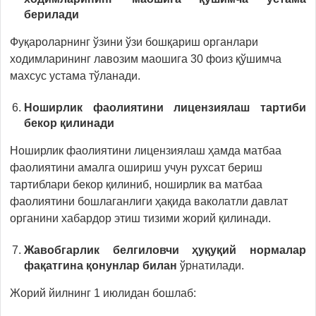
берилади
Фуқароларнинг ўзини ўзи бошқариш органлари
ходимларининг лавозим маошига 30 фоиз қўшимча
махсус устама тўланади.
Ноширлик фаолиятини лицензиялаш тартиби
бекор қилинади
Ноширлик фаолиятини лицензиялаш ҳамда матбаа
фаолиятини амалга ошириш учун рухсат бериш
тартиблари бекор қилиниб, ноширлик ва матбаа
фаолиятини бошлаганлиги ҳақида ваколатли давлат
органини хабардор этиш тизими жорий қилинади.
Жавобгарлик белгиловчи ҳуқуқий нормалар
фақатгина қонунлар билан
ўрнатилади.
Жорий йилнинг 1 июлидан бошлаб: