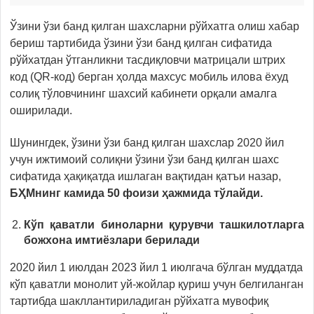
Ўзини ўзи банд қилган шахсларни рўйхатга олиш хабар
бериш тартибида ўзини ўзи банд қилган сифатида
рўйхатдан ўтганликни тасдиқловчи матрицали штрих
код (QR-код) берган ҳолда махсус мобиль илова ёхуд
солиқ тўловчининг шахсий кабинети орқали амалга
оширилади.
Шунингдек, ўзини ўзи банд қилган шахслар 2020 йил
учун ижтимоий солиқни ўзини ўзи банд қилган шахс
сифатида ҳақиқатда ишлаган вақтидан қатъи назар,
БҲМнинг камида 50 фоизи ҳажмида тўлайди.
Кўп қаватли биноларни қурувчи ташкилотларга
божхона имтиёзлари берилади
2020 йил 1 июлдан 2023 йил 1 июлгача бўлган муддатда
кўп қаватли монолит уй-жойлар қуриш учун белгиланган
тартибда шакллантириладиган рўйхатга мувофиқ