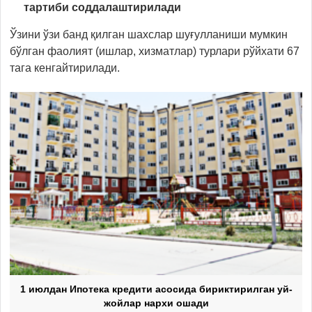
тартиби соддалаштирилади
Ўзини ўзи банд қилган шахслар шуғулланиши мумкин
бўлган фаолият (ишлар, хизматлар) турлари рўйхати 67
тага кенгайтирилади.
1 июлдан Ипотека кредити асосида бириктирилган уй-
жойлар нархи ошади