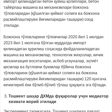
импорт қилинадиган бетон қуйиш қолиплари, бетон
тайёрлаш машина ва механизмлари божхона
тўловларидан (қўшилган қиймат солиғи ва божхона
расмийлаштируви йиғимларидан ташқари) озод
этилади.
Божхона тўловларини тўловчилар 2020 йил 1 июлдан
2023 йил 1 июлгача бўлган муддатда импорт
қилинадиган қурилиш соҳасида фойдаланиладиган
машина ва механизмлар, технологик жиҳозлар, кичик
механизация воситалари, асбоб-ускуналар, эҳтиёт
қисмлар ва бутловчи буюмлар бўйича божхона
тўловларини (қўшилган қиймат солиғи ва божхона
расмийлаштируви йиғимларидан ташқари) 120 кунгача
кечиктириб ёки бўлиб-бўлиб тўлаш ҳуқуқига эга бўлади.
Тошкент шаҳар ДХМда фуқаролар учун медиатор
хизмати жорий этилади
Эксперимент тариқасида, Тошкент шаҳрида давлат