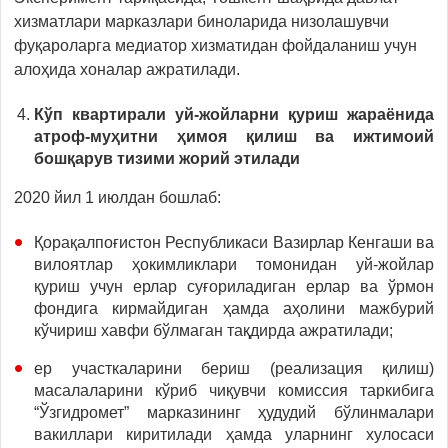
хизматлари марказлари биноларида низолашувчи
фуқароларга медиатор хизматидан фойдаланиш учун
алоҳида хоналар ажратилади.
Кўп квартирали уй-жойларни қуриш жараёнида
атроф-муҳитни ҳимоя қилиш ва ижтимоий
бошқарув тизими жорий этилади
2020 йил 1 июлдан бошлаб:
Қорақалпоғистон Республикаси Вазирлар Кенгаши ва
вилоятлар ҳокимликлари томонидан уй-жойлар
қуриш учун ерлар суғориладиган ерлар ва ўрмон
фондига кирмайдиган ҳамда аҳолини мажбурий
кўчириш хавфи бўлмаган тақдирда ажратилади;
ер участкаларини бериш (реализация қилиш)
масалаларини кўриб чиқувчи комиссия таркибига
“Ўзгидромет” марказининг ҳудудий бўлинмалари
вакиллари киритилади ҳамда уларнинг хулосаси