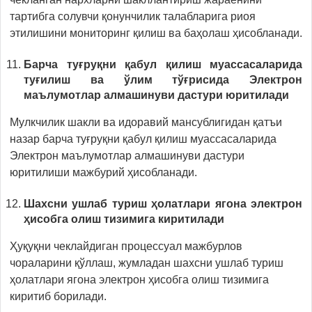
тартибга солувчи қонунчилик талабларига риоя
этилишини мониторинг қилиш ва баҳолаш ҳисобланади.
Барча туғруқни қабул қилиш муассасаларида
туғилиш ва ўлим тўғрисида Электрон
маълумотлар алмашинуви дастури юритилади
Мулкчилик шакли ва идоравий мансублигидан қатъи
назар барча туғруқни қабул қилиш муассасаларида
Электрон маълумотлар алмашинуви дастури
юритилиши мажбурий ҳисобланади.
Шахсни ушлаб туриш ҳолатлари ягона электрон
ҳисобга олиш тизимига киритилади
Ҳуқуқни чеклайдиган процессуал мажбурлов
чораларини қўллаш, жумладан шахсни ушлаб туриш
ҳолатлари ягона электрон ҳисобга олиш тизимига
киритиб борилади.