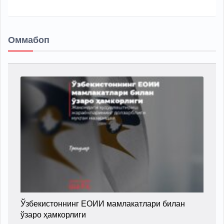
Оммабоп
Ўзбекистоннинг ЕОИИ мамлакатлари билан
ўзаро ҳамкорлиги