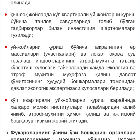
олинади;
қишлоқ жойларда кўп квартирали уй-жойларни қуриш
бўйича танлов савдоларида ғолиб бўлган
тадбиркорлар билан инвестиция шартномалари
тузилади;
уй-жойларни қуриш бўйича ажратилган ер
массивлари (участкалари) ва локал оқова сув
тозалаш иншоотларининг атроф-муҳитга таъсир
кўрсатиш хулосаси тайёрланади ҳамда Экология ва
атроф муҳитни муҳофаза қилиш давлат
қўмитасининг ҳудудий бошқармалари томонидан
давлат экологик экспертизаси хулосалари берилади;
кўп квартирали уй-жойларни қуриш жараёнида
халқаро молия институтлари талабларидан келиб
чиқиб, атроф-муҳитни ҳимоя қилиш ва ижтимоий
бошқарув тизими жорий этилади.
Фуқароларнинг ўзини ўзи бошқариш органлари
ходимларининг маошига қўшимча устама