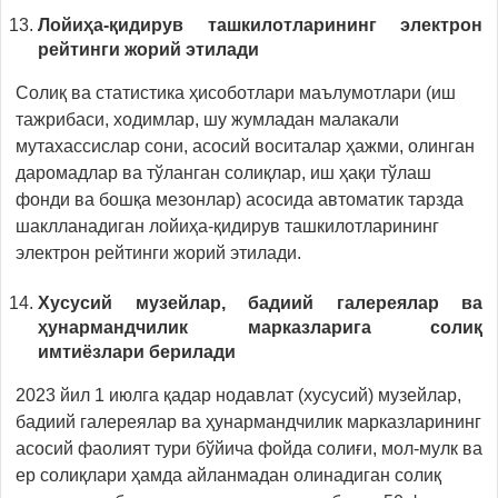
Лойиҳа-қидирув ташкилотларининг электрон
рейтинги жорий этилади
Солиқ ва статистика ҳисоботлари маълумотлари (иш
тажрибаси, ходимлар, шу жумладан малакали
мутахассислар сони, асосий воситалар ҳажми, олинган
даромадлар ва тўланган солиқлар, иш ҳақи тўлаш
фонди ва бошқа мезонлар) асосида автоматик тарзда
шаклланадиган лойиҳа-қидирув ташкилотларининг
электрон рейтинги жорий этилади.
Хусусий музейлар, бадиий галереялар ва
ҳунармандчилик марказларига солиқ
имтиёзлари берилади
2023 йил 1 июлга қадар нодавлат (хусусий) музейлар,
бадиий галереялар ва ҳунармандчилик марказларининг
асосий фаолият тури бўйича фойда солиғи, мол-мулк ва
ер солиқлари ҳамда айланмадан олинадиган солиқ