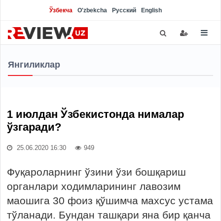
Ўзбекча
O'zbekcha
Русский
English
Янгиликлар
1 июлдан Ўзбекистонда нималар
ўзгаради?
25.06.2020 16:30
949
Фуқароларнинг ўзини ўзи бошқариш
органлари ходимларининг лавозим
маошига 30 фоиз қўшимча махсус устама
тўланади. Бундан ташқари яна бир қанча