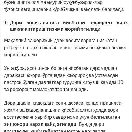
бузилишига оид маъмурий ҳуқуқбузарликлар
тўғрисидаги ишларни кўриб чиқиш ваколати берилади.
Дори воситаларига нисбатан референт нарх
шакллантириш тизими жорий этилади
Маҳаллий ва хорижий дори воситаларига нисбатан
референт нарх шакллантириш тизими босқичма-босқич
жорий этилади.
Унга кўра, аҳоли жон бошига нисбатан даромадлар
даражаси юқори, ўртачадан юқорироқ ва ўртачадан
пастроқ бўлган давлатлар гуруҳига кирувчи камида 10
та референт мамлакатлар танланади.
Дори шакли, қадоқдаги сони, дозаси, концентрацияси,
ҳажми ва қадоқланишини ҳисобга олган ҳолда дори
воситасининг ҳар бир савдо номи учун
белгиланган
энг юқори нархи қайд этилади.
Бунда дори
воситасини ушбу қийматдан юқори нархларда