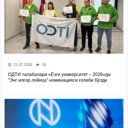
21.07.2026
18
ОДТИ талабалари «Ёзги университет – 2026»да
“Энг илғор лойиҳа” номинацияси ғолиби бўлди