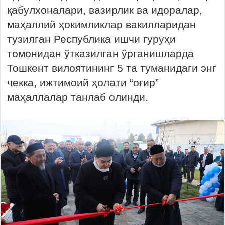
қабулхоналари, вазирлик ва идоралар,
маҳаллий ҳокимликлар вакилларидан
тузилган Республика ишчи гуруҳи
томонидан ўтказилган ўрганишларда
Тошкент вилоятининг 5 та туманидаги энг
чекка, ижтимоий ҳолати “оғир”
маҳаллалар танлаб олинди.