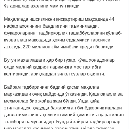
ўзгаришлар аҳолини мамнун қилди.
Маҳаллада ишсизликни қисқартириш мақсадида 44
нафар аҳолининг бандлигини таъминланди,
фуқароларнинг тадбиркорлик ташаббусларини қўллаб-
қувватлаш мақсадида ҳоким ёрдамчиси тавсияси
асосида 220 миллион сўм имиёзли кредит берилди.
Бугун маҳалладаги ҳар бир гузар, кўча, хонадонлар
олди миллий қадриятларимизга мос тартибга
келтирилди, ариқлардан зилол сувлар оқаяпти.
Байрам тадбирининг бадиий қисми маҳалла
марказидаги очиқ майдонда ўтказилди. Қишлоқ аҳли ва
меҳмонлар бир жойда жам бўлди. Унда қайд
этилганидек, ҳудудда бажарилган бунёдкорлик ишлари
давлатимизнинг аҳоли ижтимоий ҳимоясига қаратилган
эътибори намунасидир. Бундай хайрли тадбирлар ҳар
бир маҳалла кесимида давом этиши кўзда тутилган