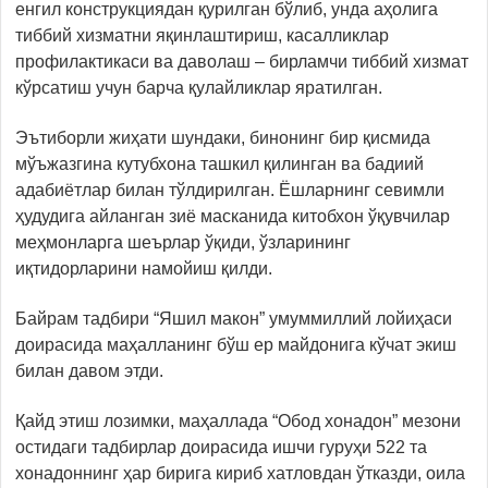
енгил конструкциядан қурилган бўлиб, унда аҳолига
тиббий хизматни яқинлаштириш, касалликлар
профилактикаси ва даволаш – бирламчи тиббий хизмат
кўрсатиш учун барча қулайликлар яратилган.
Эътиборли жиҳати шундаки, бинонинг бир қисмида
мўъжазгина кутубхона ташкил қилинган ва бадиий
адабиётлар билан тўлдирилган. Ёшларнинг севимли
ҳудудига айланган зиё масканида китобхон ўқувчилар
меҳмонларга шеърлар ўқиди, ўзларининг
иқтидорларини намойиш қилди.
Байрам тадбири “Яшил макон” умуммиллий лойиҳаси
доирасида маҳалланинг бўш ер майдонига кўчат экиш
билан давом этди.
Қайд этиш лозимки, маҳаллада “Обод хонадон” мезони
остидаги тадбирлар доирасида ишчи гуруҳи 522 та
хонадоннинг ҳар бирига кириб хатловдан ўтказди, оила