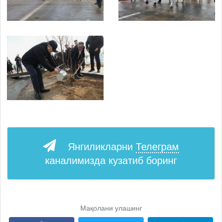
Янгиликларни
Телеграм
каналимизда кузатиб боринг
Мақолани улашинг