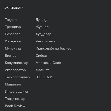
БЎЛИМЛАР
Таҳлил
Дунёда
Трендлар
Журнал
Бозорлар
Ҳудудлар
Интервью
Янгиликлар
Мулоҳаза
Иқтисодиёт ва бизнес
Бизнес
Сиёсат
Колумнистлар
Марказий Осиё
Акселератор
Жамият
Технологиялар
COVID-19
Маданият
Инфографика
Тадқиқотлар
Book Review