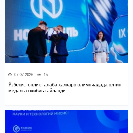
07.07.2026
15
Ўзбекистонлик талаба халқаро олимпиадада олтин
медаль соҳибига айланди