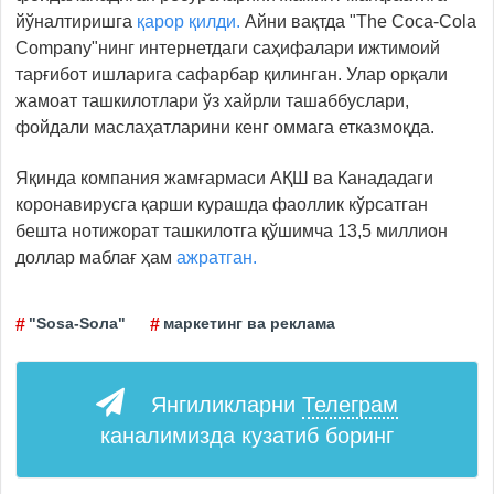
йўналтиришга
қарор қилди.
Айни вақтда "The Coca-Cola
Company"нинг интернетдаги саҳифалари ижтимоий
тарғибот ишларига сафарбар қилинган. Улар орқали
жамоат ташкилотлари ўз хайрли ташаббуслари,
фойдали маслаҳатларини кенг оммага етказмоқда.
Яқинда компания жамғармаси АҚШ ва Канададаги
коронавирусга қарши курашда фаоллик кўрсатган
бешта нотижорат ташкилотга қўшимча 13,5 миллион
доллар маблағ ҳам
ажратган.
"Sоsа-Sола"
маркетинг ва реклама
Янгиликларни
Телеграм
каналимизда кузатиб боринг