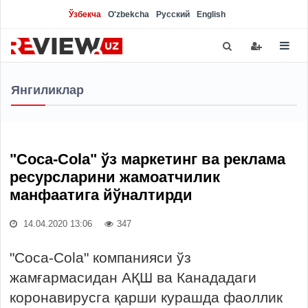
Ўзбекча
O'zbekcha
Русский
English
Янгиликлар
"Cоcа-Cоlа" ўз маркетинг ва реклама
ресурсларини жамоатчилик
манфаатига йўналтирди
14.04.2020 13:06
347
"Cоcа-Cоlа" компанияси ўз
жамғармасидан АҚШ ва Канададаги
коронавирусга қарши курашда фаоллик