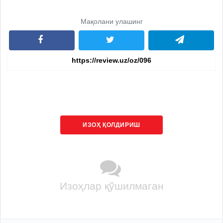
Мақолани улашинг
ИЗОҲ ҚОЛДИРИШ
Изоҳлар қўшилмаган