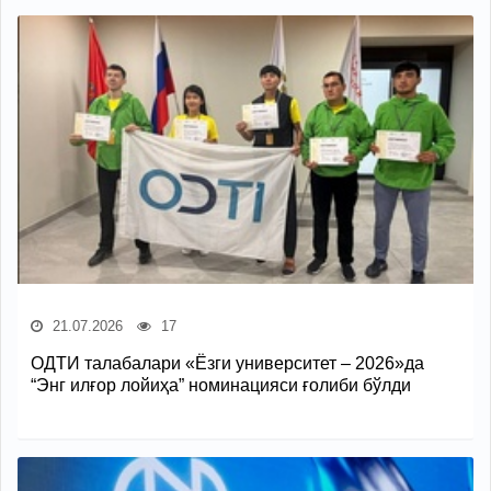
21.07.2026
17
ОДТИ талабалари «Ёзги университет – 2026»да
“Энг илғор лойиҳа” номинацияси ғолиби бўлди