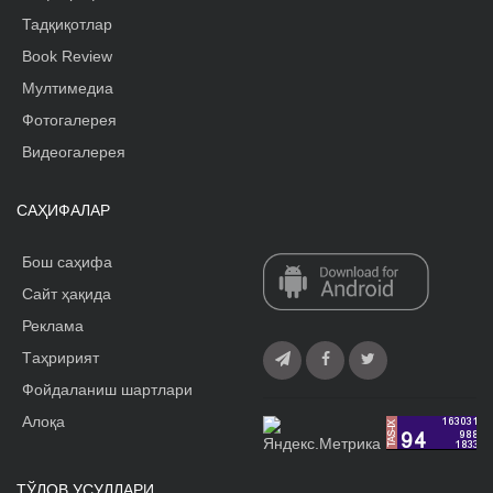
Тадқиқотлар
Book Review
Мултимедиа
Фотогалерея
Видеогалерея
САҲИФАЛАР
Бош саҳифа
Сайт ҳақида
Реклама
Tаҳририят
Фойдаланиш шартлари
Алоқа
ТЎЛОВ УСУЛЛАРИ