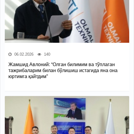
06.02.2026
140
Жамшид Авлоний: “Олган билимим ва тўплаган
тажрибаларим билан бўлишиш истагида яна она
юртимга қайтдим”