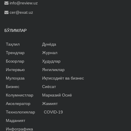
info@review.uz
cer@exat.uz
БЎЛИМЛАР
Таҳлил
Дунёда
Трендлар
Журнал
Бозорлар
Ҳудудлар
Интервью
Янгиликлар
Мулоҳаза
Иқтисодиёт ва бизнес
Бизнес
Сиёсат
Колумнистлар
Марказий Осиё
Акселератор
Жамият
Технологиялар
COVID-19
Маданият
Инфографика