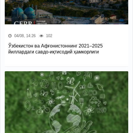
04/08, 14:26
102
Ўзбекистон ва Афғонистоннинг 2021–2025
йиллардаги савдо-иқтисодий ҳамкорлиги