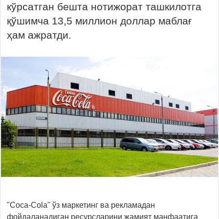
кўрсатган бешта нотижорат ташкилотга
қўшимча 13,5 миллион доллар маблағ
ҳам ажратди.
"Cоcа-Cоlа" ўз маркетинг ва рекламадан
фойдаланадиган ресурсларини жамият манфаатига