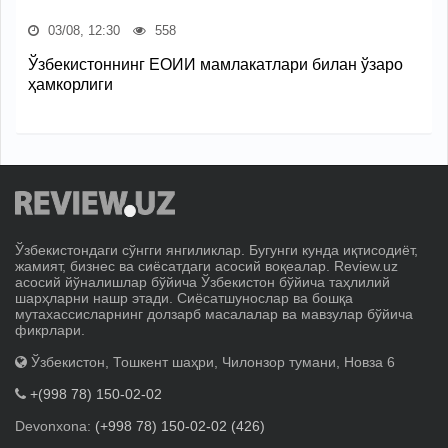
03/08, 12:30
558
Ўзбекистоннинг ЕОИИ мамлакатлари билан ўзаро
ҳамкорлиги
Ўзбекистондаги сўнгги янгиликлар. Бугунги кунда иқтисодиёт,
жамият, бизнес ва сиёсатдаги асосий воқеалар. Review.uz
асосий йўналишлар бўйича Ўзбекистон бўйича таҳлилий
шарҳларни нашр этади. Сиёсатшунослар ва бошқа
мутахассисларнинг долзарб масалалар ва мавзулар бўйича
фикрлари.
Ўзбекистон, Тошкент шаҳри, Чилонзор тумани, Новза 6
+(998 78) 150-02-02
Devonxona:
(+998 78) 150-02-02 (426)