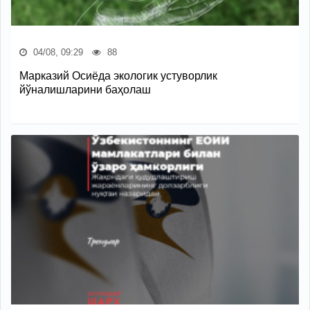
04/08, 09:29
88
Марказий Осиёда экологик устуворлик
йўналишларини баҳолаш