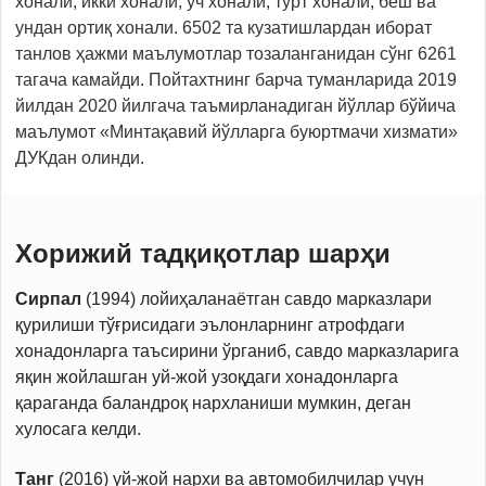
хонали, икки хонали, уч хонали, тўрт хонали, беш ва
ундан ортиқ хонали. 6502 та кузатишлардан иборат
танлов ҳажми маълумотлар тозаланганидан сўнг 6261
тагача камайди. Пойтахтнинг барча туманларида 2019
йилдан 2020 йилгача таъмирланадиган йўллар бўйича
маълумот «Минтақавий йўлларга буюртмачи хизмати»
ДУКдан олинди.
Хорижий тадқиқотлар шарҳи
Сирпал
(1994) лойиҳаланаётган савдо марказлари
қурилиши тўғрисидаги эълонларнинг атрофдаги
хонадонларга таъсирини ўрганиб, савдо марказларига
яқин жойлашган уй-жой узоқдаги хонадонларга
қараганда баландроқ нархланиши мумкин, деган
хулосага келди.
Танг
(2016) уй-жой нархи ва автомобилчилар учун