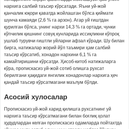
нархига салбий таъсир кўрсатади. Яъни уй-жой
қанчалик юқори қаватда жойлашган бўлса қиймати
шунча камаяди (2,6 % га арзон). Агар уй ғиштдан
қурилган бўлса, унинг нархи 14,3 % га ортади, чунки
кўпчилик қишнинг совуқ кунларида иссиқликни кўпроқ
ушлаб турувчи ғиштли уйларни афзал кўради. Шу билан
бирга, натижалар жорий йўл таъмири ҳам салбий
таъсир кўрсатиб, хонадон нархини 6,1 % га
камайтиришини кўрсатди. Ҳисоб-китоб натижаларга
кўра, пропискасиз уй-жой сотиб олишга рухсат
берилгани ҳақидаги янгилик хонадонлар нархига ҳеч
қандай таъсир кўрсатмагани маълум бўлди.
Асосий хулосалар
Пропискасиз уй-жой харид қилишга рухсатнинг уй
нархига таъсир кўрсатмагани билан боғлиқ ҳолат
ҳудудлардан келган пропискасиз одамларда пойтахтда