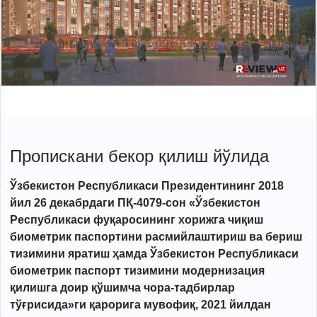
Пропискани бекор қилиш йўлида
Ўзбекистон Республикаси Президентининг 2018
йил 26 декабрдаги ПҚ-4079-сон «Ўзбекистон
Республикаси фуқаросининг хорижга чиқиш
биометрик паспортини расмийлаштириш ва бериш
тизимини яратиш ҳамда Ўзбекистон Республикаси
биометрик паспорт тизимини модернизация
қилишга доир қўшимча чора-тадбирлар
тўғрисида»ги қарорига мувофиқ, 2021 йилдан