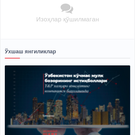
Изоҳлар қўшилмаган
Ўхшаш янгиликлар