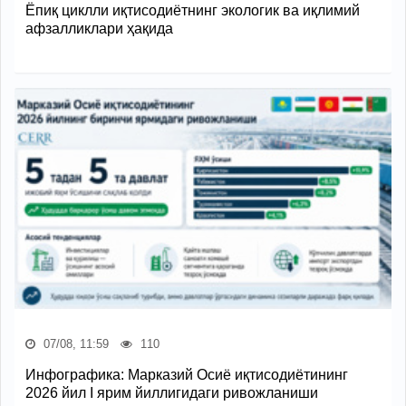
Ёпиқ циклли иқтисодиётнинг экологик ва иқлимий
афзалликлари ҳақида
07/08, 11:59
110
Инфографика: Марказий Осиё иқтисодиётининг
2026 йил I ярим йиллигидаги ривожланиши