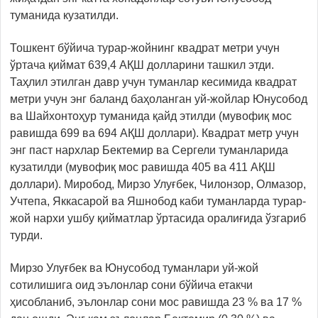
туманида кузатилди.
Тошкент бўйича турар-жойнинг квадрат метри учун
ўртача қиймат 639,4 АҚШ долларини ташкил этди.
Таҳлил этилган давр учун туманлар кесимида квадрат
метри учун энг баланд баҳоланган уй-жойлар Юнусобод
ва Шайхонтоҳур туманида қайд этилди (мувофиқ мос
равишда 699 ва 694 АҚШ доллари). Квадрат метр учун
энг паст нархлар Бектемир ва Сергели туманларида
кузатилди (мувофиқ мос равишда 405 ва 411 АҚШ
доллари). Миробод, Мирзо Улуғбек, Чилонзор, Олмазор,
Учтепа, Яккасарой ва Яшнобод каби туманларда турар-
жой нархи ушбу қийматлар ўртасида оралиғида ўзгариб
турди.
Мирзо Улуғбек ва Юнусобод туманлари уй-жой
сотилишига оид эълонлар сони бўйича етакчи
ҳисобланиб, эълонлар сони мос равишда 23 % ва 17 %