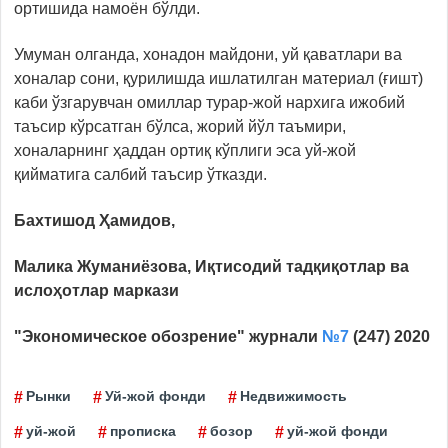
ортишида намоён бўлди.
Умуман олганда, хонадон майдони, уй қаватлари ва
хоналар сони, қурилишда ишлатилган материал (ғишт)
каби ўзгарувчан омиллар турар-жой нархига ижобий
таъсир кўрсатган бўлса, жорий йўл таъмири,
хоналарнинг ҳаддан ортиқ кўплиги эса уй-жой
қийматига салбий таъсир ўтказди.
Бахтишод
Ҳ
амидов,
Малика Жуманиёзова,
Иқтисодий тадқиқотлар ва
ислоҳотлар маркази
"Экономическое обозрение"
журнали
№7
(247) 2020
Рынки
Уй-жой фонди
Недвижимость
уй-жой
прописка
бозор
уй-жой фонди