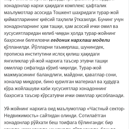
хонадонлар нархи ҳақидаги комплекс ҳафталик
маълумотлар асосида Тошкент шаҳридаги турар-жой
қийматларининг қиёсий таҳлили ўтказилди. Бунинг учун
хонадонларнинг ҳам ташқи, ҳам асосий ички омил ва
хусусиятларидан келиб чиққан ҳолда турар-жойнинг
баҳосини белгиловчи
гедоник нархлаш модели
қўлланилди. Йўлларни таъмирлаш, шунингдек,
прописка институтини ислоҳ қилиш ҳақидаги
янгиликлар уй-жой нархига таъсир этувчи ташқи
омиллар сифатида кўриб чиқилди. Турар-жой
мажмуасининг баландлиги, майдони, қаватлар сони,
хоналар миқдори, бино қурилган материал ва ҳудудга
кўра жойлашуви каби хусусиятлар хонадоннинг
баҳосига таъсир кўрсатувчи ички омиллар ҳисобланади.
Уй-жойнинг нархига оид маълумотлар «Частный сектор-
Недвижимость» сайтидан олинди. Сотилаётган
хонадонлар рўйхати беш тоифага бўлинганди: бир