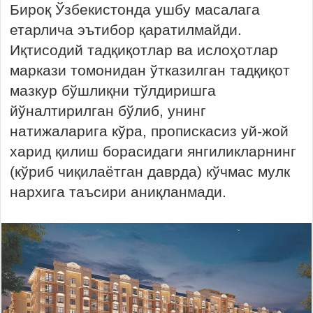
Бироқ Ўзбекистонда ушбу масалага
етарлича эътибор қаратилмайди.
Иқтисодий тадқиқотлар ва ислоҳотлар
маркази томонидан ўтказилган тадқиқот
мазкур бўшлиқни тўлдиришга
йўналтирилган бўлиб, унинг
натижаларига кўра, пропискасиз уй-жой
харид қилиш борасидаги янгиликларнинг
(кўриб чиқилаётган даврда) кўчмас мулк
нархига таъсири аниқланмади.