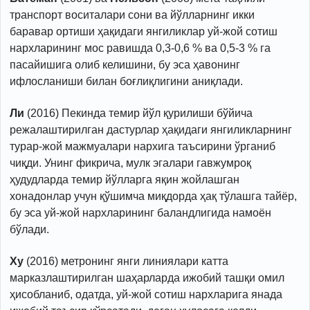
транспорт воситалари сони ва йўлларнинг икки
баравар ортиши ҳақидаги янгиликлар уй-жой сотиш
нархларининг мос равишда 0,3-0,6 % ва 0,5-3 % га
пасайишига олиб келишини, бу эса ҳавонинг
ифлосланиши билан боғлиқлигини аниқлади.
Ли
(2016) Пекинда темир йўл қурилиши бўйича
режалаштирилган дастурлар ҳақидаги янгиликларнинг
турар-жой мажмуалари нархига таъсирини ўрганиб
чиқди. Унинг фикрича, мулк эгалари гавжумроқ
ҳудудларда темир йўлларга яқин жойлашган
хонадонлар учун қўшимча миқдорда ҳақ тўлашга тайёр,
бу эса уй-жой нархларининг баландлигида намоён
бўлади.
Ху
(2016) метронинг янги линиялари катта
марказлаштирилган шаҳарларда ижобий ташқи омил
ҳисобланиб, одатда, уй-жой сотиш нархларига янада