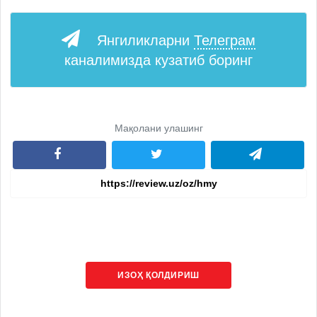
Янгиликларни
Телеграм
каналимизда кузатиб боринг
Мақолани улашинг
ИЗОҲ ҚОЛДИРИШ