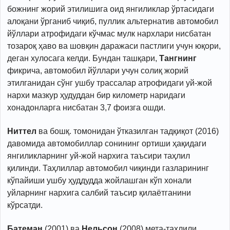
божнинг жорий этилишига оид янгиликлар ўртасидаги
алоқани ўрганиб чиқиб, пуллик альтернатив автомобил
йўллари атрофидаги кўчмас мулк нархлари нисбатан
тозароқ ҳаво ва шовқин даражаси пастлиги учун юқори,
деган хулосага келди. Бундан ташқари,
Тангнинг
фикрича, автомобил йўллари учун солиқ жорий
этилганидан сўнг ушбу трассалар атрофидаги уй-жой
нархи мазкур ҳудуддан бир километр наридаги
хонадонларга нисбатан 3,7 фоизга ошди.
Ниттел
ва бошқ. томонидан ўтказилган тадқиқот (2016)
давомида автомобиллар сонининг ортиши ҳақидаги
янгиликларнинг уй-жой нархига таъсири таҳлил
қилинди. Таҳлиллар автомобил чиқинди газларининг
кўпайиши ушбу ҳуддудда жойлашган кўп хонали
уйларнинг нархига салбий таъсир қилаётганини
кўрсатди.
Батеман
(2001) ва
Нельсон
(2008) мета-таҳлили