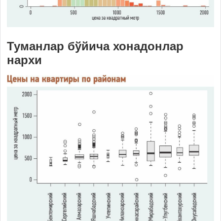
Туманлар бўйича хонадонлар
нархи