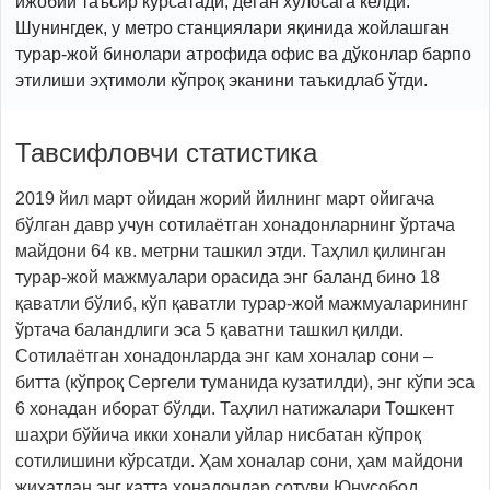
ижобий таъсир кўрсатади, деган хулосага келди.
Шунингдек, у метро станциялари яқинида жойлашган
турар-жой бинолари атрофида офис ва дўконлар барпо
этилиши эҳтимоли кўпроқ эканини таъкидлаб ўтди.
Тавсифловчи статистика
2019 йил март ойидан жорий йилнинг март ойигача
бўлган давр учун сотилаётган хонадонларнинг ўртача
майдони 64 кв. метрни ташкил этди. Таҳлил қилинган
турар-жой мажмуалари орасида энг баланд бино 18
қаватли бўлиб, кўп қаватли турар-жой мажмуаларининг
ўртача баландлиги эса 5 қаватни ташкил қилди.
Сотилаётган хонадонларда энг кам хоналар сони –
битта (кўпроқ Сергели туманида кузатилди), энг кўпи эса
6 хонадан иборат бўлди. Таҳлил натижалари Тошкент
шаҳри бўйича икки хонали уйлар нисбатан кўпроқ
сотилишини кўрсатди. Ҳам хоналар сони, ҳам майдони
жиҳатдан энг катта хонадонлар сотуви Юнусобод