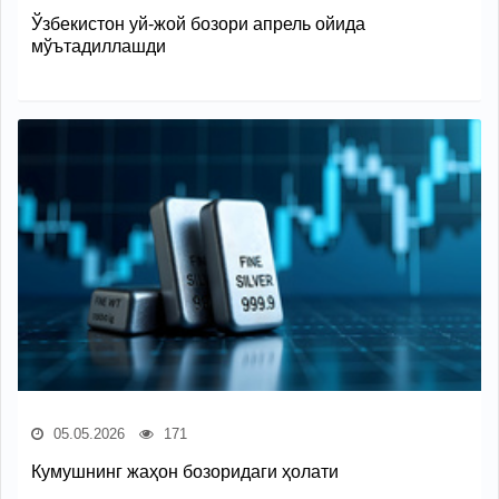
Ўзбекистон уй-жой бозори апрель ойида
мўътадиллашди
05.05.2026
171
Кумушнинг жаҳон бозоридаги ҳолати