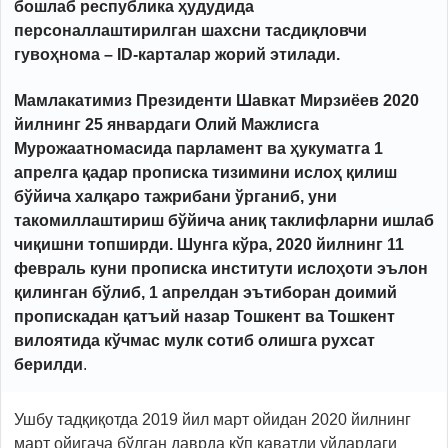
бошлаб республика ҳудудида
персоналлаштирилган шахсни тасдиқловчи
гувоҳнома – ID-карталар жорий этилади.
Мамлакатимиз Президенти Шавкат Мирзиёев 2020
йилнинг 25 январдаги Олий Мажлисга
Мурожаатномасида парламент ва ҳукуматга 1
апрелга қадар прописка тизимини ислоҳ қилиш
бўйича халқаро тажрибани ўрганиб, уни
такомиллаштириш бўйича аниқ таклифларни ишлаб
чиқишни топширди. Шунга кўра, 2020 йилнинг 11
февраль куни прописка институти ислоҳоти эълон
қилинган бўлиб, 1 апрелдан эътиборан доимий
пропискадан қатъий назар Тошкент ва Тошкент
вилоятида кўчмас мулк сотиб олишга рухсат
берилди
.
Ушбу тадқиқотда 2019 йил март ойидан 2020 йилнинг
март ойигача бўлган даврда кўп қаватли уйлардаги