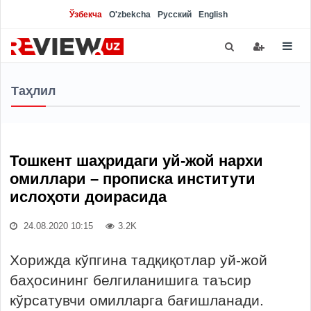
Ўзбекча
O'zbekcha
Русский
English
Таҳлил
Тошкент шаҳридаги уй-жой нархи
омиллари – прописка институти
ислоҳоти доирасида
24.08.2020 10:15
3.2K
Хорижда кўпгина тадқиқотлар уй-жой
баҳосининг белгиланишига таъсир
кўрсатувчи омилларга бағишланади.