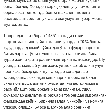
кўчмас мулк сотиб олиш учун етарли маблағ йўқлиги
билан боғлиқ. Хонадон харид қилиш учун имконияти
борлар эса Тошкентда бошқа шахснинг номига
расмийлаштирилган уйга эга ёки умуман турар-жойга
муҳтож эмас.
1 апрелдан эътиборан 14851 та олди-сотди
шартномасининг қайд этилгани, улардан 70 % бошқа
ҳудудларда доимий рўйхатдан ўтган фуқароларнинг
битимларига тўғри келиши эса, катта эҳтимол билан,
турар-жойни қайта расмийлаштириш натижасидир. Шу
ўринда таъкидлаб ўтиш жоиз, уй-жой сотиб олиш учун
прописка бекор қилингунга қадар хонадонлар
қариндошлар ёки яқин кишиларнинг ёрдами билан,
уйни пойтахтда доимий рўйхатда турганлар номига
расмийлаштириш орқали харид қилинган. Ушбу
фуқаролар давлатимиз раҳбари томонидан имзоланган
фармондан кейин, биринчи галда, уй-жойни ўз номига
ўтказиб олишди, бу эса шартномалар сонининг