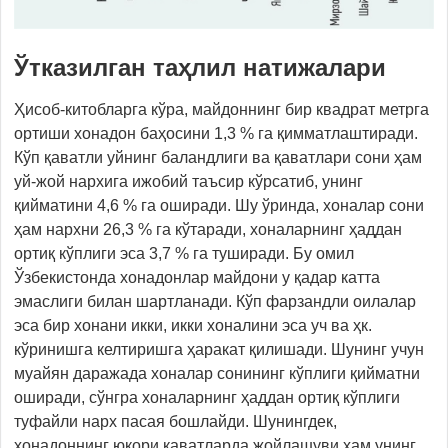
Ўтказилган та
ҳлил натижалари
Ҳисоб-китобларга кўра, майдоннинг бир квадрат метрга
ортиши хонадон баҳосини 1,3 % га қимматлаштиради.
Кўп қаватли уйнинг баландлиги ва қаватлари сони ҳам
уй-жой нархига ижобий таъсир кўрсатиб, унинг
қийматини 4,6 % га оширади. Шу ўринда, хоналар сони
ҳам нархни 26,3 % га кўтаради, хоналарнинг ҳаддан
ортиқ кўплиги эса 3,7 % га туширади. Бу омил
Ўзбекистонда хонадонлар майдони у қадар катта
эмаслиги билан шартланади. Кўп фарзандли оилалар
эса бир хонани икки, икки хоналини эса уч ва ҳк.
кўринишга келтиришга ҳаракат қилишади. Шунинг учун
муайян даражада хоналар сонининг кўплиги қийматни
оширади, сўнгра хоналарнинг ҳаддан ортиқ кўплиги
туфайли нарх пасая бошлайди. Шунингдек,
хонадоннинг юқори қаватларда жойлашуви ҳам унинг