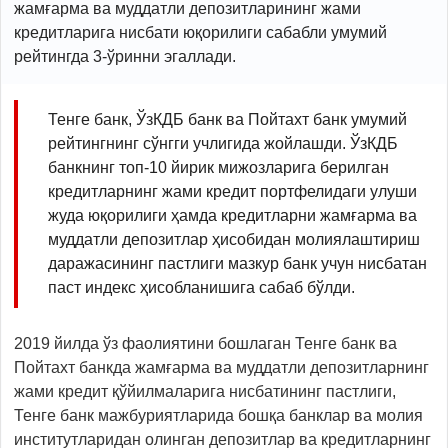
жамғарма ва муддатли депозитларининг жами
кредитларига нисбати юқорилиги сабабли умумий
рейтингда 3-ўринни эгаллади.
Тенге банк, ЎзКДБ банк ва Пойтахт банк умумий
рейтингнинг сўнгги учлигида жойлашди. ЎзКДБ
банкнинг топ-10 йирик мижозларига берилган
кредитларнинг жами кредит портфелидаги улуши
жуда юқорилиги ҳамда кредитларни жамғарма ва
муддатли депозитлар ҳисобидан молиялаштириш
даражасининг пастлиги мазкур банк учун нисбатан
паст индекс ҳисобланишига сабаб бўлди.
2019 йилда ўз фаолиятини бошлаган Тенге банк ва
Пойтахт банкда жамғарма ва муддатли депозитларнинг
жами кредит қўйилмаларига нисбатининг пастлиги,
Тенге банк мажбуриятларида бошқа банклар ва молия
институтларидан олинган депозитлар ва кредитларнинг