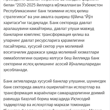
билан “2020-2025 йилларга мўлжалланган Ўзбекистон
Республикасининг банк тизимини ислоҳ қилиш
стратегияси” ва уни амалга ошириш бўйича “Йўл
харитаси”ни тасдиқлади. Банк секторида давлат
аралашувини камайтириш, давлат улуши мавжуд
банкларни комплекс трансформация қилиш ва
уларнинг давлат ресурсларига қарамлигини
пасайтириш, хусусий сектор учун молиявий
воситачилик даражаси ҳамда молиявий хизматлари
оммабоплигини ошириш келгуси беш йилликда банк
секторини ислоҳ қилишнинг асосий йўналишларидан
ҳисобланади.
Банк активларида хусусий банклар улушини, шунингдек
банк секторида амалга оширилаётган ислоҳотлар ва
трансформация жараёнлари самарадорлигини доимий
равишда баҳолаб бориш мақсадида Иқтисодий
тадқиқотлар ва ислоҳотлар маркази томонидан