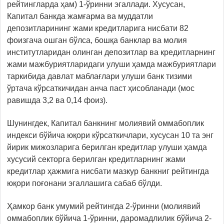
рейтингларда ҳам) 1-ўринни эгаллади. Хусусан,
Капитал банкда жамғарма ва муддатли
депозитларининг жами кредитларига нисбати 82
фоизгача ошган бўлса, бошқа банклар ва молия
институтларидан олинган депозитлар ва кредитларнинг
жами мажбуриятларидаги улуши ҳамда мажбуриятлари
таркибида давлат маблағлари улуши банк тизими
ўртача кўрсаткичидан анча паст ҳисобланади (мос
равишда 3,2 ва 0,14 фоиз).
Шунингдек, Капитал банкнинг молиявий оммабоплик
индекси бўйича юқори кўрсаткичлари, хусусан 10 та энг
йирик мижозларига берилган кредитлар улуши ҳамда
хусусий секторга берилган кредитларнинг жами
кредитлар ҳажмига нисбати мазкур банкниг рейтингда
юқори поғонани эгаллашига сабаб бўлди.
Ҳамкор банк умумий рейтингда 2-ўринни (молиявий
оммабоплик бўйича 1-ўринни, даромадлилик бўйича 2-