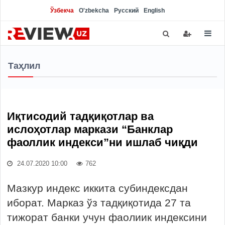
Ўзбекча
O'zbekcha
Русский
English
Таҳлил
Иқтисодий тадқиқотлар ва
ислоҳотлар маркази “Банклар
фаоллик индекси”ни ишлаб чиқди
24.07.2020 10:00
762
Мазкур индекс иккита субиндексдан
иборат. Марказ ўз тадқиқотида 27 та
тижорат банки учун фаолиик индексини