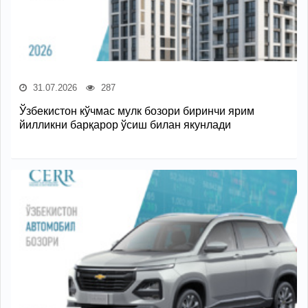
31.07.2026
287
Ўзбекистон кўчмас мулк бозори биринчи ярим
йилликни барқарор ўсиш билан якунлади