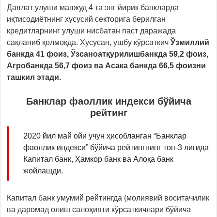
Давлат улуши мавжуд 4 та энг йирик банкларда
иқтисодиётнинг хусусий секторига берилган
кредитларнинг улуши нисбатан паст даражада
сақланиб қолмоқда. Хусусан, ушбу кўрсаткич
Ўзмиллий
банкда 41 фоиз, Ўзсаноатқурилишбанкда 59,2 фоиз,
Агробанкда 56,7 фоиз ва Асака банкда 66,5 фоизни
ташкил этади.
Банклар фаоллик индекси бўйича
рейтинг
2020 йил май ойи учун ҳисобланган “Банклар
фаоллик индекси” бўйича рейтингнинг топ-3 лигида
Капитал банк, Ҳамкор банк ва Алоқа банк
жойлашди.
Капитал банк умумий рейтингда (молиявий воситачилик
ва даромад олиш салоҳияти кўрсаткичлари бўйича