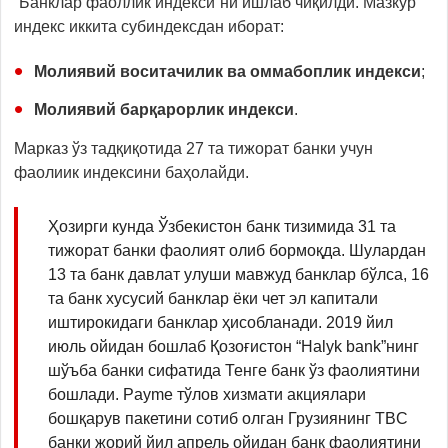
“Банклар фаоллик индекси”ни ишлаб чиқилди. Мазкур
индекс иккита субиндексдан иборат:
Молиявий воситачилик ва оммабоплик индекси
;
Молиявий барқарорлик индекси
.
Марказ ўз тадқиқотида 27 та тижорат банки учун
фаолиик индексини баҳолайди.
Ҳозирги кунда Ўзбекистон банк тизимида 31 та
тижорат банки фаолият олиб бормоқда. Шулардан
13 та банк давлат улуши мавжуд банклар бўлса, 16
та банк хусусий банклар ёки чет эл капитали
иштирокидаги банклар ҳисобланади. 2019 йил
июль ойидан бошлаб Қозоғистон “Halyk bank”нинг
шўъба банки сифатида Тенге банк ўз фаолиятини
бошлади. Payme тўлов хизмати акциялари
бошқарув пакетини сотиб олган Грузиянинг TBC
банки жорий йил апрель ойидан банк фаолиятини