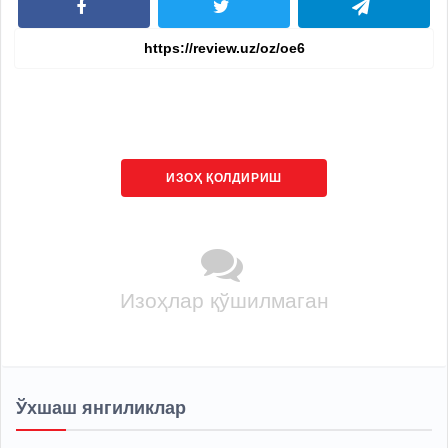
ИЗОҲ ҚОЛДИРИШ
Изоҳлар қўшилмаган
Ўхшаш янгиликлар