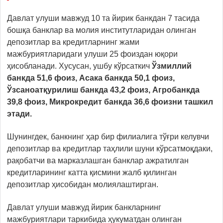
Давлат улуши мавжуд 10 та йирик банкдан 7 тасида
бошқа банклар ва молия институтларидан олинган
депозитлар ва кредитларнинг жами
мажбуриятларидаги улуши 25 фоиздан юқори
ҳисобланади. Хусусан, ушбу кўрсаткич
Ўзмиллий
банкда 51,6 фоиз, Асака банкда 50,1 фоиз,
Ўзсаноатқурилиш банкда 43,2 фоиз, Агробанкда
39,8 фоиз, Микрокредит банкда 36,6 фоизни ташкил
этади.
Шунингдек, банкнинг ҳар бир филиалига тўғри келувчи
депозитлар ва кредитлар таҳлили шуни кўрсатмоқдаки,
рақобатчи ва марказлашган банклар ажратилган
кредитларининг катта қисмини жалб қилинган
депозитлар ҳисобидан молиялаштирган.
Давлат улуши мавжуд йирик банкларнинг
мажбуриятлари таркибида ҳукуматдан олинган