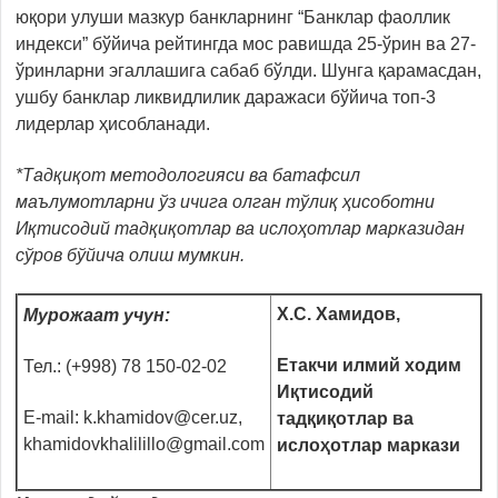
юқори улуши мазкур банкларнинг “Банклар фаоллик
индекси” бўйича рейтингда мос равишда 25-ўрин ва 27-
ўринларни эгаллашига сабаб бўлди. Шунга қарамасдан,
ушбу банклар ликвидлилик даражаси бўйича топ-3
лидерлар ҳисобланади.
*Тадқиқот методологияси ва батафсил
маълумотларни ўз ичига олган тўлиқ ҳисоботни
Иқтисодий тадқиқотлар ва ислоҳотлар марказидан
сўров бўйича олиш мумкин.
Х.С. Хамидов,
Мурожаат учун:
Етакчи илмий ходим
Тел.: (+998) 78 150-02-02
Иқтисодий
E-mail: k.khamidov@cer.uz,
тадқиқотлар ва
khamidovkhalilillo@gmail.com
ислоҳотлар маркази