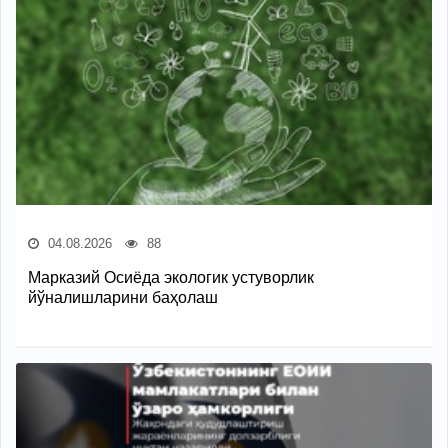
04.08.2026
88
Марказий Осиёда экологик устуворлик
йўналишларини баҳолаш