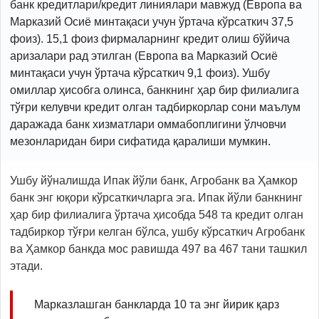
банк кредитлари/кредит линиялари мавжуд (Европа ва
Марказий Осиё минтақаси учун ўртача кўрсаткич 37,5
фоиз). 15,1 фоиз фирмаларнинг кредит олиш бўйича
аризалари рад этилган (Европа ва Марказий Осиё
минтақаси учун ўртача кўрсаткич 9,1 фоиз). Ушбу
омиллар ҳисобга олинса, банкнинг ҳар бир филиалига
тўғри келувчи кредит олган тадбиркорлар сони маълум
даражада банк хизматлари оммабоплигини ўлчовчи
мезонларидан бири сифатида қаралиши мумкин.
Ушбу йўналишда Ипак йўли банк, Агробанк ва Ҳамкор
банк энг юқори кўрсаткичларга эга. Ипак йўли банкнинг
ҳар бир филиалига ўртача ҳисобда 548 та кредит олган
тадбиркор тўғри келган бўлса, ушбу кўрсаткич Агробанк
ва Ҳамкор банкда мос равишда 497 ва 467 тани ташкил
этади.
Марказлашган банкларда 10 та энг йирик қарз