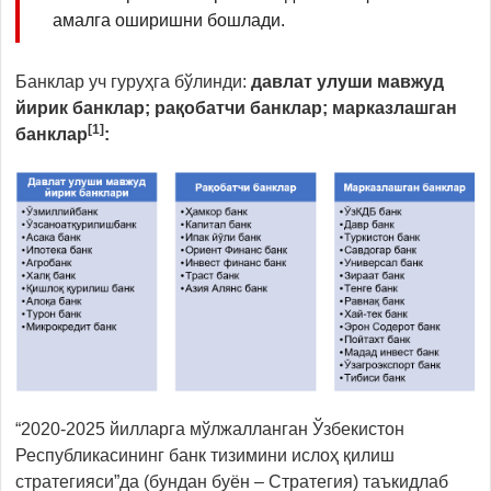
амалга оширишни бошлади.
Банклар уч гуруҳга бўлинди:
давлат улуши мавжуд
йирик банклар; рақобатчи банклар; марказлашган
[1]
банклар
:
“2020-2025 йилларга мўлжалланган Ўзбекистон
Республикасининг банк тизимини ислоҳ қилиш
стратегияси”да (бундан буён – Стратегия) таъкидлаб