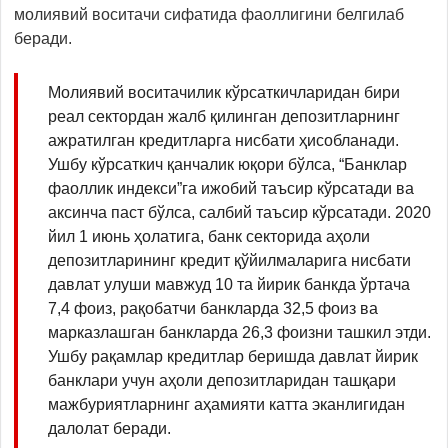
молиявий воситачи сифатида фаоллигини белгилаб
беради.
Молиявий воситачилик кўрсаткичларидан бири
реал сектордан жалб қилинган депозитларнинг
ажратилган кредитларга нисбати ҳисобланади.
Ушбу кўрсаткич қанчалик юқори бўлса, “Банклар
фаоллик индекси”га ижобий таъсир кўрсатади ва
аксинча паст бўлса, салбий таъсир кўрсатади. 2020
йил 1 июнь ҳолатига, банк секторида аҳоли
депозитларининг кредит қўйилмаларига нисбати
давлат улуши мавжуд 10 та йирик банкда ўртача
7,4 фоиз, рақобатчи банкларда 32,5 фоиз ва
марказлашган банкларда 26,3 фоизни ташкил этди.
Ушбу рақамлар кредитлар беришда давлат йирик
банклари учун аҳоли депозитларидан ташқари
мажбуриятларнинг аҳамияти катта эканлигидан
далолат беради.