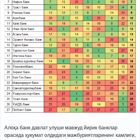
Алоқа банк давлат улуши мавжуд йирик банклар
орасида ҳукумат олдидаги мажбуриятларининг камлиги,