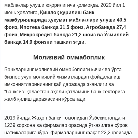
маблағлар улуши юқорилигича қолмоқда. 2020 йил 1
июнь ҳолатига,
Қишлоқ қурилиш банк
мажбурияларида ҳукумат маблағлари улуши 40,5
фоиз, Ипотека банкда 31,5 фоиз, Агробанкда 27,4
фоиз, Микрокредит банкда 21,2 фоиз ва Ўзмиллий
банкда 14,9 фоизни ташкил этди.
Молиявий оммабоплик
Банкларнинг молиявий оммабоплиги кичик ва ўрта
бизнес учун молиявий хизматлардан фойдаланиш
имкониятларинининг қай даражада эканлиги ва
“банксиз” қолаётган аҳоли қатламини банк секторига
жалб қилиш даражасини кўрсатади.
2019 йилда Жаҳон банки томонидан Ўзбекистондаги
1239 корхона ва фирмалар орасида ўтказилган сўров
натижаларига кўра, фирмаларнинг фақат 22,2 фоизида