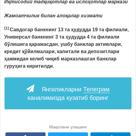
Иқтисодий тадқиқотлар ва ислоҳотлар маркази
Жамоатчилик билан алоқалар хизмати
[1]
Савдогар банкнинг 13 та ҳудудда 19 та филиали,
Универсал банкнинг 3 та ҳудудда 4 та филиали
бўлишига қарамасдан, ушбу банклар активлари,
кредит қўйилмалари, капитали ва депозитлари
ҳажмидан келиб чиқиб марказлашган банклар
гуруҳига киритилди.
Янгиликларни
Телеграм
каналимизда кузатиб боринг
Мақолани улашинг