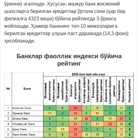
ўринни) эгаллади. Хусусан, мазкур банк жисмоний
шахсларга берилган кредитлар ўртача сони (ҳар бир
филиалга 4323 киши) бўйича рейтингда 3-ўринга
жойлашди. Ҳамкор банкнинг топ-10 мижозларига
берилган кредитлар улуши паст даражада (14,3 фоиз)
ҳисобланади.
Банклар фаоллик индекси бўйича
рейтинг