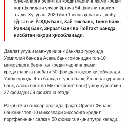
олувчиларга берилган кредитларнинг жами кредит
портфелидаги улуши ўртача 54 фоизни ташкил
этади. Хусусан, 2020 йил 1 июнь ҳолатига, ушбу
кўрсаткич
ЎзКДБ банк, Хай-тек банк, Тенге банк,
Равнақ банк, Зираат банк ва Пойтахт банкда
нисбатан юқори ҳисобланади.
Давлат улуши мавжуд йирик банклар гуруҳида
Ўзмиллий банк ва Асака банк томонидан топ-10
мижозларга берилган кредитларнинг жами
кредитларига нисбати 50 фоиздан юқори ҳисобланади.
Ушбу гуруҳда 4 та банкда (Турон банк, Ўзсаноатқурилиш
банк, Алоқа банк ва Микрокредит банк) ушбу кўрсаткич
27 фоиздан 39 фоизгача етади.
Рақобатчи банклар орасида фақат Ориент Финанс
банкнинг топ-10 мижозлари ҳиссасига кредит
портфелининг салкам 50 фоизига яқини тўғри келади.