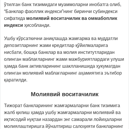
ўтилган банк тизимидаги муаммоларни инобатга олиб,
“Банклар фаоллик индекси”нинг биринчи субиндекси
сифатида
молиявий воситачилик ва оммабоплик
индекси
ҳисобланди.
Ушбу кўрсаткични аниқлашда жамғарма ва муддатли
депозитларнинг жами кредитлар қўйилмаларига
нисбати, бошқа банклар ва молия институтларидан
олинган маблағларнинг жами мажбуриятлардаги улуши
ҳамда банк активларининг шаклланишида ҳукуматдан
олинган молиявий маблағларнинг аҳамиятига эътибор
қаратилди.
Молиявий воситачилик
Тижорат банкларининг жамғармаларни банк тизимига
жалб қилиш ҳамда ушбу жамғармаларни молиявий ва
иқтисодий нуқтаи назардан энг самарали лойиҳаларни
молиялаштиришга йўналтириш салоҳияти банкларнинг