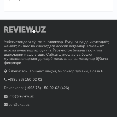
Ўзбекистондаги сўнгги янгиликлар. Бугунги кунда иқтисодиёт,
жамият, бизнес ва сиёсатдаги асосий воқеалар. Review.uz
асосий йўналишлар бўйича Ўзбекистон бўйича таҳлилий
шарҳларни нашр этади. Сиёсатшунослар ва бошқа
мутахассисларнинг долзарб масалалар ва мавзулар бўйича
фикрлари.
Ўзбекистон, Тошкент шаҳри, Чилонзор тумани, Новза 6
+(998 78) 150-02-02
Devonxona:
(+998 78) 150-02-02 (426)
info@review.uz
cer@exat.uz