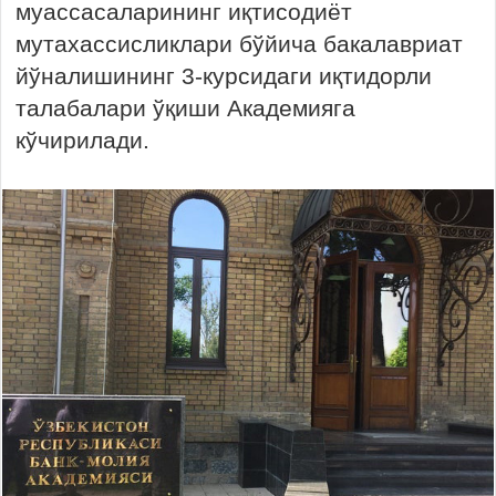
муассасаларининг иқтисодиёт
мутахассисликлари бўйича бакалавриат
йўналишининг 3-курсидаги иқтидорли
талабалари ўқиши Академияга
кўчирилади.