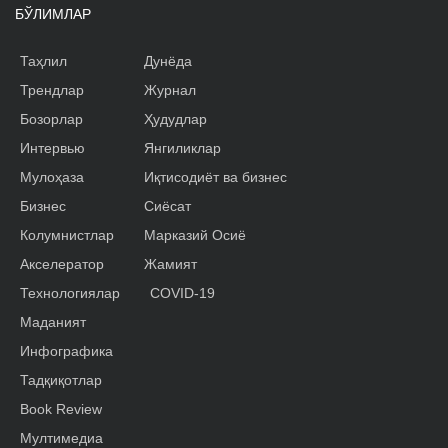
БЎЛИМЛАР
Таҳлил
Дунёда
Трендлар
Журнал
Бозорлар
Ҳудудлар
Интервью
Янгиликлар
Мулоҳаза
Иқтисодиёт ва бизнес
Бизнес
Сиёсат
Колумнистлар
Марказий Осиё
Акселератор
Жамият
Технологиялар
COVID-19
Маданият
Инфографика
Тадқиқотлар
Book Review
Мултимедиа