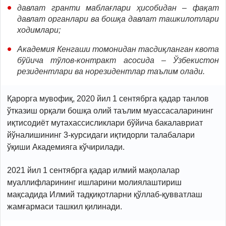
давлат гранти маблағлари ҳисобидан – фақат
давлат органлари ва бошқа давлат ташкилотлари
ходимлари;
Академия Кенгаши томонидан тасдиқланган квота
бўйича тўлов-контракт асосида – Ўзбекистон
резидентлари ва норезидентлар таълим олади.
Қарорга мувофиқ, 2020 йил 1 сентябрга қадар танлов
ўтказиш орқали бошқа олий таълим муассасаларининг
иқтисодиёт мутахассисликлари бўйича бакалавриат
йўналишининг 3-курсидаги иқтидорли талабалари
ўқиши Академияга кўчирилади.
2021 йил 1 сентябрга қадар илмий мақолалар
муаллифларининг ишларини молиялаштириш
мақсадида Илмий тадқиқотларни қўллаб-қувватлаш
жамғармаси ташкил қилинади.