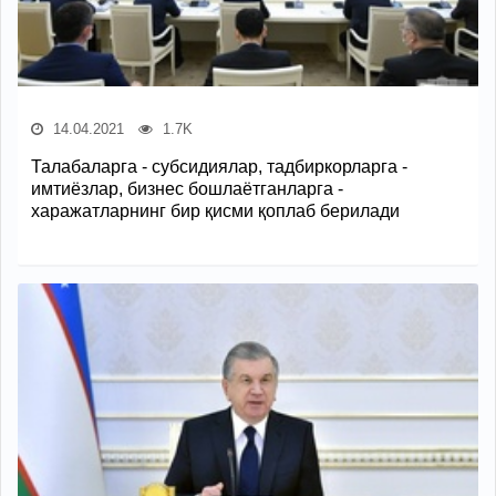
14.04.2021
1.7K
Талабаларга - субсидиялар, тадбиркорларга -
имтиёзлар, бизнес бошлаётганларга -
харажатларнинг бир қисми қоплаб берилади