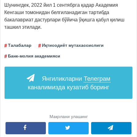
Шунингдек, 2022 йил 1 сентябрга қадар Академия
Кенгаши томонидан белгиланадиган тартибда
бакалавриат дастурлари бўйича ўқишга қабул қилиш
ташкил этилади.
Талабалар
Иқтисодиёт мутахассислиги
Банк-молия академияси
Янгиликларни
Телеграм
каналимизда кузатиб боринг
Мақолани улашинг