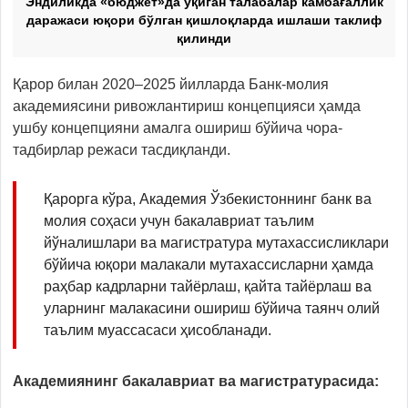
Эндиликда «бюджет»да ўқиган талабалар камбағаллик
даражаси юқори бўлган қишлоқларда ишлаши таклиф
қилинди
Қарор билан 2020–2025 йилларда Банк-молия
академиясини ривожлантириш концепцияси ҳамда
ушбу концепцияни амалга ошириш бўйича чора-
тадбирлар режаси тасдиқланди.
Қарорга кўра, Академия Ўзбекистоннинг банк ва
молия соҳаси учун бакалавриат таълим
йўналишлари ва магистратура мутахассисликлари
бўйича юқори малакали мутахассисларни ҳамда
раҳбар кадрларни тайёрлаш, қайта тайёрлаш ва
уларнинг малакасини ошириш бўйича таянч олий
таълим муассасаси ҳисобланади.
Академиянинг бакалавриат ва магистратурасида: