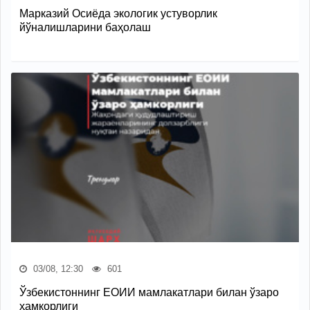
Марказий Осиёда экологик устуворлик
йўналишларини баҳолаш
03/08, 12:30
601
Ўзбекистоннинг ЕОИИ мамлакатлари билан ўзаро
ҳамкорлиги