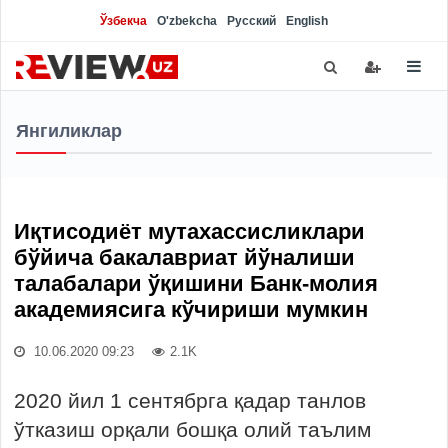
Ўзбекча
O'zbekcha
Русский
English
Янгиликлар
Иқтисодиёт мутахассисликлари
бўйича бакалавриат йўналиши
талабалари ўқишини Банк-молия
академиясига кўчириши мумкин
10.06.2020 09:23
2.1K
2020 йил 1 сентябрга қадар танлов
ўтказиш орқали бошқа олий таълим