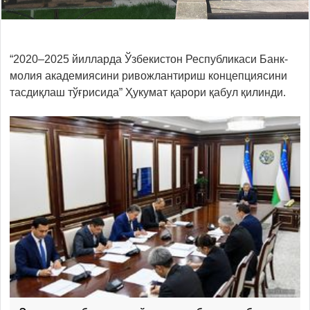
“2020–2025 йилларда Ўзбекистон Республикаси Банк-
молия академиясини ривожлантириш концепциясини
тасдиқлаш тўғрисида” Ҳукумат қарори қабул қилинди.