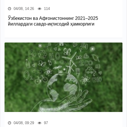
04/08, 14:26
114
Ўзбекистон ва Афғонистоннинг 2021–2025
йиллардаги савдо-иқтисодий ҳамкорлиги
04/08, 09:29
97