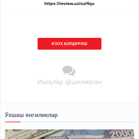
ИЗОҲ ҚОЛДИРИШ
Изоҳлар қўшилмаган
Ўхшаш янгиликлар