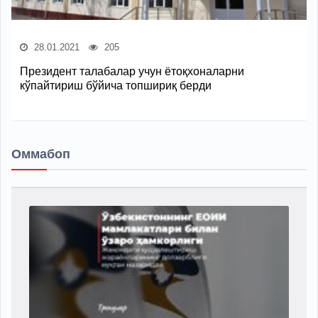
28.01.2021
205
Президент талабалар учун ётоқхоналарни
кўпайтириш бўйича топшириқ берди
Оммабоп