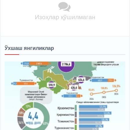
Изоҳлар қўшилмаган
Ўхшаш янгиликлар