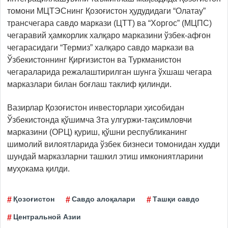
томони МЦТЭСнинг Қозоғистон ҳудудидаги “Олатау”
трансчегара савдо маркази (ЦТТ) ва “Хоргос” (МЦПС)
чегаравий ҳамкорлик халқаро марказини ўзбек-афғон
чегарасидаги “Термиз” халқаро савдо маркази ва
Ўзбекистоннинг Қирғизистон ва Туркманистон
чегараларида режалаштирилган шунга ўхшаш чегара
марказлари билан боғлаш таклиф қилинди.
Вазирлар Қозоғистон инвесторлари ҳисобидан
Ўзбекистонда қўшимча 3та улгуржи-тақсимловчи
марказини (ОРЦ) қуриш, қўшни республиканинг
шимолий вилоятларида ўзбек бизнеси томонидан худди
шундай марказларни ташкил этиш имкониятларини
муҳокама қилди.
Қозоғистон
Савдо алоқалари
Ташқи савдо
Центральной Азии