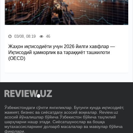
03/08, 08:19
46
Жаҳон иқтисодиёти учун 2026 йилги хавфлар —
Иқтисодий ҳамкорлик ва тараққиёт ташкилоти
(OECD)
Ўзбекистондаги сўнгги янгиликлар. Бугунги кунда иқтисодиёт,
жамият, бизнес ва сиёсатдаги асосий воқеалар. Review.uz
асосий йўналишлар бўйича Ўзбекистон бўйича таҳлилий
шарҳларни нашр этади. Сиёсатшунослар ва бошқа
мутахассисларнинг долзарб масалалар ва мавзулар бўйича
фикрлари.