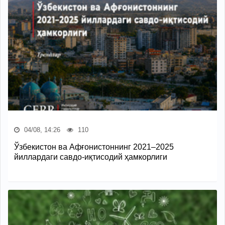
04/08, 14:26
110
Ўзбекистон ва Афғонистоннинг 2021–2025
йиллардаги савдо-иқтисодий ҳамкорлиги