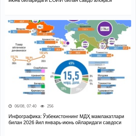
июнь ойларидаги ЕОИИ билан савдо алоқаси
06/08, 07:40
256
Инфографика: Ўзбекистоннинг МДҲ мамлакатлари
билан 2026 йил январь-июнь ойларидаги савдоси