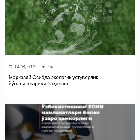
04/08, 09:29
94
Марказий Осиёда экологик устуворлик
йўналишларини баҳолаш