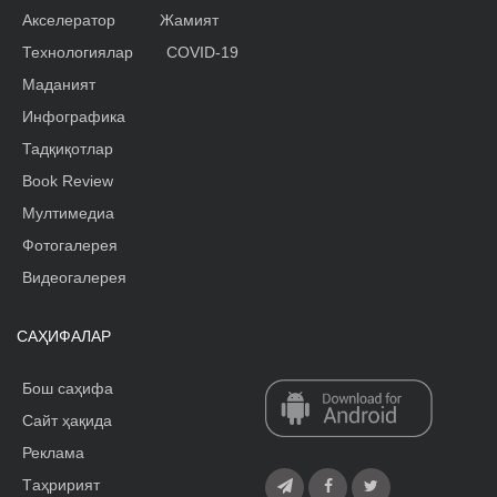
Акселератор
Жамият
Технологиялар
COVID-19
Маданият
Инфографика
Тадқиқотлар
Book Review
Мултимедиа
Фотогалерея
Видеогалерея
САҲИФАЛАР
Бош саҳифа
Сайт ҳақида
Реклама
Tаҳририят