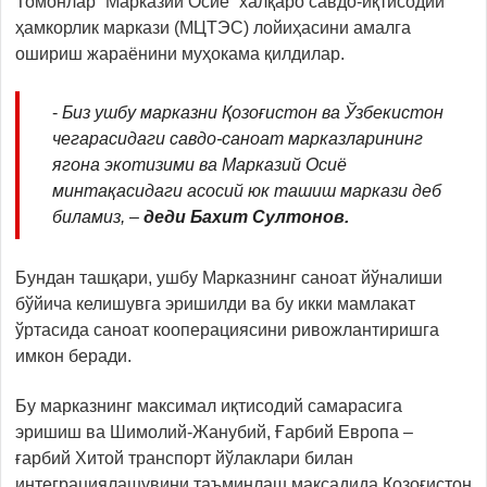
Томонлар “Марказий Осиё” халқаро савдо-иқтисодий
ҳамкорлик маркази (МЦТЭС) лойиҳасини амалга
ошириш жараёнини муҳокама қилдилар.
-
Биз ушбу марказни Қозоғистон ва Ўзбекистон
чегарасидаги савдо-саноат марказларининг
ягона экотизими ва Марказий Осиё
минтақасидаги асосий юк ташиш маркази деб
биламиз, –
деди Бахит Султонов.
Бундан ташқари, ушбу Марказнинг саноат йўналиши
бўйича келишувга эришилди ва бу икки мамлакат
ўртасида саноат кооперациясини ривожлантиришга
имкон беради.
Бу марказнинг максимал иқтисодий самарасига
эришиш ва Шимолий-Жанубий, Ғарбий Европа –
ғарбий Хитой транспорт йўлаклари билан
интеграциялашувини таъминлаш мақсадида Қозоғистон