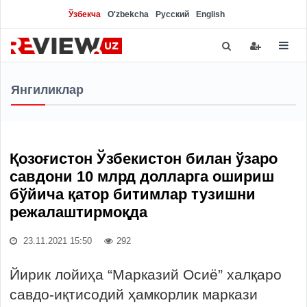
Ўзбекча
O'zbekcha
Русский
English
Янгиликлар
Қозоғистон Ўзбекистон билан ўзаро
савдони 10 млрд долларга ошириш
бўйича қатор битимлар тузишни
режалаштирмоқда
23.11.2021 15:50
292
Йирик лойиҳа “Марказий Осиё” халқаро
савдо-иқтисодий ҳамкорлик маркази