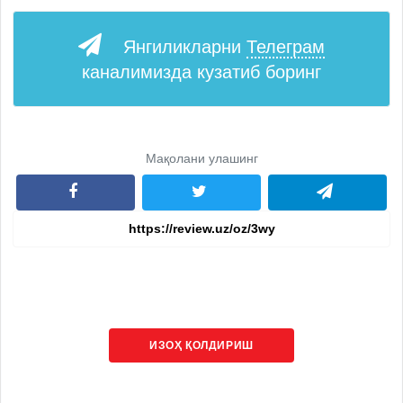
Янгиликларни
Телеграм
каналимизда кузатиб боринг
Мақолани улашинг
ИЗОҲ ҚОЛДИРИШ