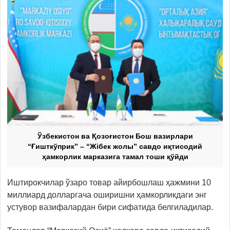
Ўзбекистон ва Қозоғистон Бош вазирлари
“Ғишткўприк” – “Жібек жолы” савдо иқтисодий
ҳамкорлик марказига тамал тоши қўйди
Иштирокчилар ўзаро товар айирбошлаш ҳажмини 10
миллиард долларгача оширишни ҳамкорликдаги энг
устувор вазифалардан бири сифатида белгиладилар.