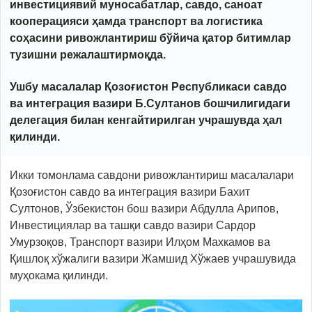
инвестициявий муносабатлар, савдо, саноат
кооперацияси ҳамда транспорт ва логистика
соҳасини ривожлантириш бўйича қатор битимлар
тузишни режалаштирмоқда.
Ушбу масалалар Қозоғистон Республикаси савдо
ва интеграция вазири Б.Султанов бошчилигидаги
делегация билан кенгайтирилган учрашувда ҳал
қилинди.
Икки томонлама савдони ривожлантириш масалалари
Қозоғистон савдо ва интеграция вазири Бахит
Султонов, Ўзбекистон бош вазири Абдулла Арипов,
Инвестициялар ва ташқи савдо вазири Сардор
Умурзоқов, Транспорт вазири Илҳом Махкамов ва
Қишлоқ хўжалиги вазири Жамшид Хўжаев учрашувида
муҳокама қилинди.