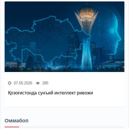
07.05.2026
285
Қозоғистонда сунъий интеллект ривожи
Оммабоп