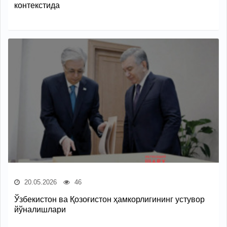
контекстида
20.05.2026
46
Ўзбекистон ва Қозоғистон ҳамкорлигининг устувор
йўналишлари