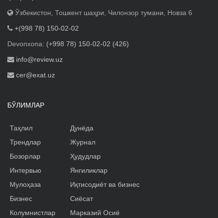
Ўзбекистон, Тошкент шаҳри, Чилонзор тумани, Новза 6
+(998 78) 150-02-02
Devonxona:
(+998 78) 150-02-02 (426)
info@review.uz
cer@exat.uz
БЎЛИМЛАР
Таҳлил
Дунёда
Трендлар
Журнал
Бозорлар
Ҳудудлар
Интервью
Янгиликлар
Мулоҳаза
Иқтисодиёт ва бизнес
Бизнес
Сиёсат
Колумнистлар
Марказий Осиё