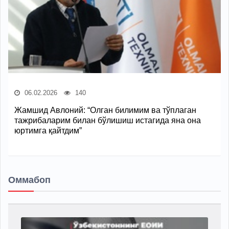
06.02.2026
140
Жамшид Авлоний: “Олган билимим ва тўплаган
тажрибаларим билан бўлишиш истагида яна она
юртимга қайтдим”
Оммабоп