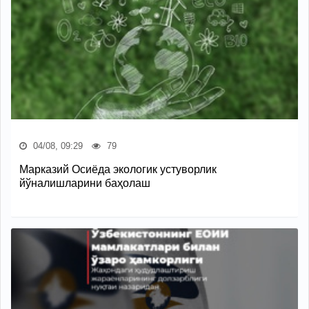
04/08, 09:29
79
Марказий Осиёда экологик устуворлик
йўналишларини баҳолаш