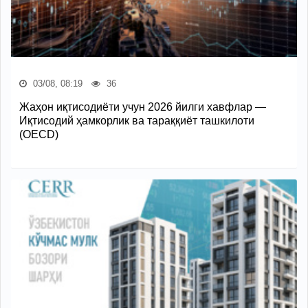
03/08, 08:19
36
Жаҳон иқтисодиёти учун 2026 йилги хавфлар —
Иқтисодий ҳамкорлик ва тараққиёт ташкилоти
(OECD)