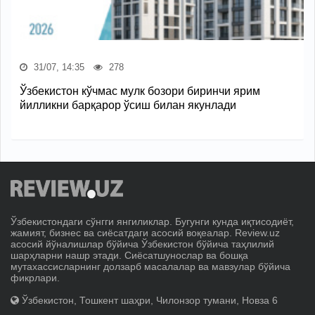
31/07, 14:35
278
Ўзбекистон кўчмас мулк бозори биринчи ярим
йилликни барқарор ўсиш билан якунлади
Ўзбекистондаги сўнгги янгиликлар. Бугунги кунда иқтисодиёт,
жамият, бизнес ва сиёсатдаги асосий воқеалар. Review.uz
асосий йўналишлар бўйича Ўзбекистон бўйича таҳлилий
шарҳларни нашр этади. Сиёсатшунослар ва бошқа
мутахассисларнинг долзарб масалалар ва мавзулар бўйича
фикрлари.
Ўзбекистон, Тошкент шаҳри, Чилонзор тумани, Новза 6