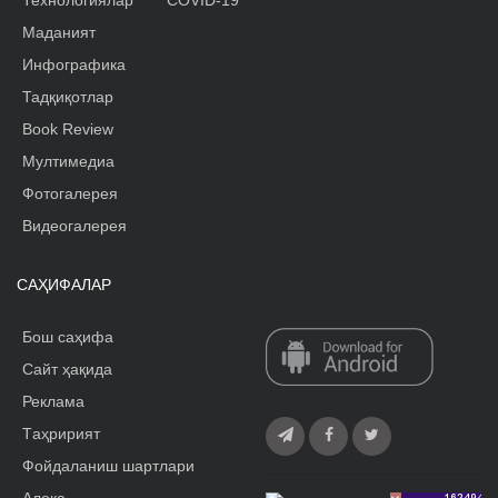
Технологиялар
COVID-19
Маданият
Инфографика
Тадқиқотлар
Book Review
Мултимедиа
Фотогалерея
Видеогалерея
САҲИФАЛАР
Бош саҳифа
Сайт ҳақида
Реклама
Tаҳририят
Фойдаланиш шартлари