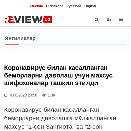
Ўзбекча
O'zbekcha
Русский
English
Янгиликлар
Коронавирус билан касалланган
беморларни даволаш учун махсус
шифохоналар ташкил этилди
4.08.2020 20:58
1.3K
Коронавирус билан касалланган
беморларни даволашга мўлжалланган
махсус “1-сон Зангиота” ва “2-сон