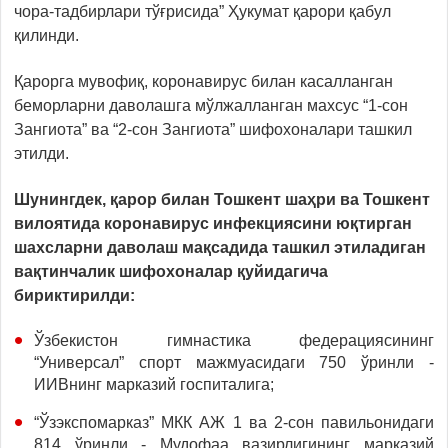
чора-тадбирлари тўғрисида” Ҳукумат қарори қабул
қилинди.
Қарорга мувофиқ, коронавирус билан касалланган
беморларни даволашга мўлжалланган махсус “1-сон
Зангиота” ва “2-сон Зангиота” шифохоналари ташкил
этилди.
Шунингдек, қарор билан Тошкент шаҳри ва Тошкент
вилоятида коронавирус инфекциясини юқтирган
шахсларни даволаш мақсадида ташкил этиладиган
вақтинчалик шифохоналар қуйидагича
бириктирилди:
Ўзбекистон гимнастика федерациясининг
“Универсал” спорт мажмуасидаги 750 ўринли -
ИИВнинг марказий госпиталига;
“Ўзэкспомарказ” МКК АЖ 1 ва 2-сон павильонидаги
814 ўринли - Мудофаа вазирлигининг марказий