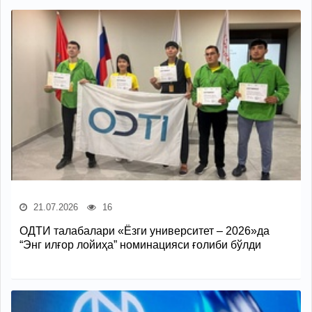
21.07.2026
16
ОДТИ талабалари «Ёзги университет – 2026»да
“Энг илғор лойиҳа” номинацияси ғолиби бўлди