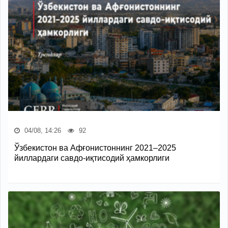
04/08, 14:26
92
Ўзбекистон ва Афғонистоннинг 2021–2025
йиллардаги савдо-иқтисодий ҳамкорлиги