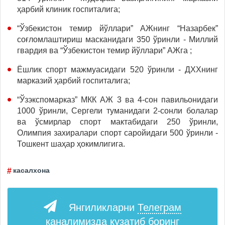
ҳарбий клиник госпиталига;
“Ўзбекистон темир йўллари” АЖнинг “Назарбек”
соғломлаштириш масканидаги 350 ўринли - Миллий
гвардия ва “Ўзбекистон темир йўллари” АЖга ;
Ёшлик спорт мажмуасидаги 520 ўринли - ДХХнинг
марказий ҳарбий госпиталига;
“Ўзэкспомарказ” МКК АЖ 3 ва 4-сон павильонидаги
1000 ўринли, Сергели туманидаги 2-сонли болалар
ва ўсмирлар спорт мактабидаги 250 ўринли,
Олимпия захиралари спорт саройидаги 500 ўринли -
Тошкент шаҳар ҳокимлигига.
касалхона
Янгиликларни
Телеграм
каналимизда кузатиб боринг