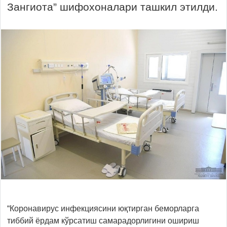
Зангиота” шифохоналари ташкил этилди.
“Коронавирус инфекциясини юқтирган беморларга
тиббий ёрдам кўрсатиш самарадорлигини ошириш