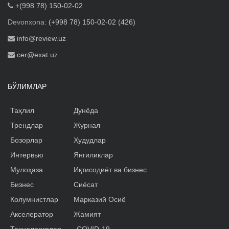
+(998 78) 150-02-02
Devonxona:
(+998 78) 150-02-02 (426)
info@review.uz
cer@exat.uz
БЎЛИМЛАР
Таҳлил
Дунёда
Трендлар
Журнал
Бозорлар
Ҳудудлар
Интервью
Янгиликлар
Мулоҳаза
Иқтисодиёт ва бизнес
Бизнес
Сиёсат
Колумнистлар
Марказий Осиё
Акселератор
Жамият