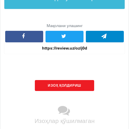
Мақолани улашинг
ИЗОҲ ҚОЛДИРИШ
Изоҳлар қўшилмаган