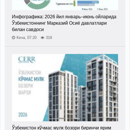
Инфографика: 2026 йил январь–июнь ойларида
Ўзбекистоннинг Марказий Осиё давлатлари
билан савдоси
Кеча, 07:20
319
Ўзбекистон кўчмас мулк бозори биринчи ярим