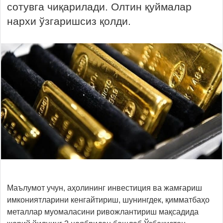
сотувга чиқарилади. Олтин қуймалар
нархи ўзгаришсиз қолди.
Маълумот учун, аҳолининг инвестиция ва жамғариш
имкониятларини кенгайтириш, шунингдек, қимматбаҳо
металлар муомаласини ривожлантириш мақсадида