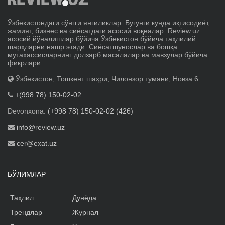
Ўзбекистондаги сўнгги янгиликлар. Бугунги кунда иқтисодиёт,
жамият, бизнес ва сиёсатдаги асосий воқеалар. Review.uz
асосий йўналишлар бўйича Ўзбекистон бўйича таҳлилий
шарҳларни нашр этади. Сиёсатшунослар ва бошқа
мутахассисларнинг долзарб масалалар ва мавзулар бўйича
фикрлари.
Ўзбекистон, Тошкент шаҳри, Чилонзор тумани, Новза 6
+(998 78) 150-02-02
Devonxona:
(+998 78) 150-02-02 (426)
info@review.uz
cer@exat.uz
БЎЛИМЛАР
Таҳлил
Дунёда
Трендлар
Журнал