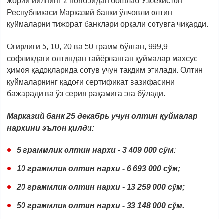
жорий йилнинг 2 ноябридан бошлаб Ўзбекистон
Республикаси Марказий банки ўлчовли олтин
қуймаларни тижорат банклари орқали сотувга чиқарди.
Оғирлиги 5, 10, 20 ва 50 грамм бўлган, 999,9
софликдаги олтиндан тайёрланган қуймалар махсус
ҳимоя қадоқларида сотув учун тақдим этилади. Олтин
қуймаларнинг қадоғи сертификат вазифасини
бажаради ва ўз серия рақамига эга бўлади.
Марказий банк 25 декабрь учун олтин қуймалар
нархини эълон қилди:
5 граммлик олтин нархи - 3 409 000 сўм;
10 граммлик олтин нархи - 6 693 000 сўм;
20 граммлик олтин нархи - 13 259 000 сўм;
50 граммлик олтин нархи - 33 148 000 сўм.