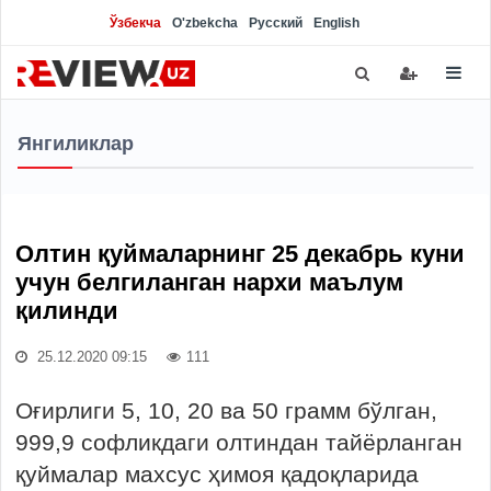
Ўзбекча
O'zbekcha
Русский
English
Янгиликлар
Олтин қуймаларнинг 25 декабрь куни
учун белгиланган нархи маълум
қилинди
25.12.2020 09:15
111
Оғирлиги 5, 10, 20 ва 50 грамм бўлган,
999,9 софликдаги олтиндан тайёрланган
қуймалар махсус ҳимоя қадоқларида