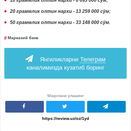
10 граммлик олтин нархи - 6 693 000 сўм;
20 граммлик олтин нархи - 13 259 000 сўм;
50 граммлик олтин нархи - 33 148 000 сўм.
Марказий банк
Янгиликларни
Телеграм
каналимизда кузатиб боринг
Мақолани улашинг