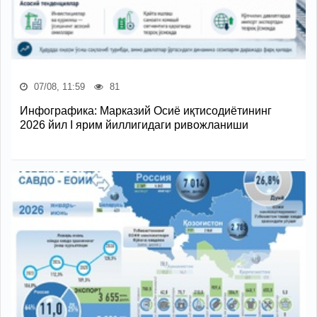
07/08, 11:59
81
Инфографика: Марказий Осиё иқтисодиётининг
2026 йил I ярим йиллигидаги ривожланиши