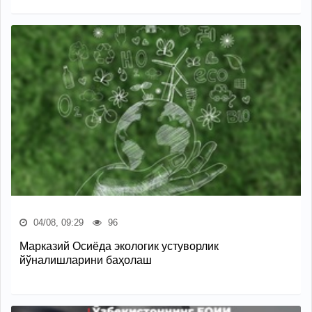
04/08, 09:29
96
Марказий Осиёда экологик устуворлик
йўналишларини баҳолаш