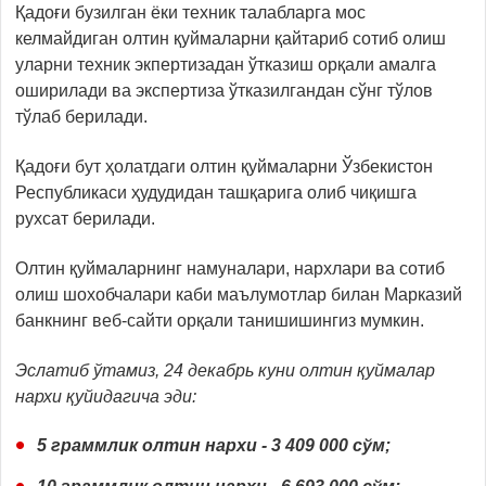
Қадоғи бузилган ёки техник талабларга мос
келмайдиган олтин қуймаларни қайтариб сотиб олиш
уларни техник экпертизадан ўтказиш орқали амалга
оширилади ва экспертиза ўтказилгандан сўнг тўлов
тўлаб берилади.
Қадоғи бут ҳолатдаги олтин қуймаларни Ўзбекистон
Республикаси ҳудудидан ташқарига олиб чиқишга
рухсат берилади.
Олтин қуймаларнинг намуналари, нархлари ва сотиб
олиш шохобчалари каби маълумотлар билан Марказий
банкнинг веб-сайти орқали танишишингиз мумкин.
Эслатиб ўтамиз, 24 декабрь куни олтин қуймалар
нархи қуйидагича эди:
5 граммлик олтин нархи - 3 409 000 сўм;