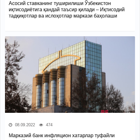
Асосий ставканинг туширилиши Ўзбекистон
иқтисодиётига қандай таъсир қилади – Иқтисодий
тадқиқотлар ва ислоҳотлар маркази баҳолаши
08.09.2022
474
Марказий банк инфляцион хатарлар туфайли