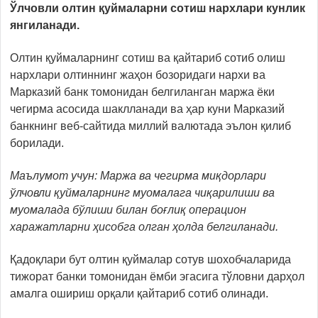
Ўлчовли олтин қуймаларни сотиш нархлари кунлик
янгиланади.
Олтин қуймаларнинг сотиш ва қайтариб сотиб олиш
нархлари олтиннинг жаҳон бозоридаги нархи ва
Марказий банк томонидан белгиланган маржа ёки
чегирма асосида шаклланади ва ҳар куни Марказий
банкнинг веб-сайтида миллий валютада эълон қилиб
борилади.
Маълумот учун: Маржа ва чегирма миқдорлари
ўлчовли қуймаларнинг муомалага чиқарилиши ва
муомалада бўлиши билан боғлиқ операцион
харажатларни ҳисобга олган ҳолда белгиланади.
Қадоқлари бут олтин қуймалар сотув шохобчаларида
тижорат банки томонидан ёмби эгасига тўловни дарҳол
амалга ошириш орқали қайтариб сотиб олинади.