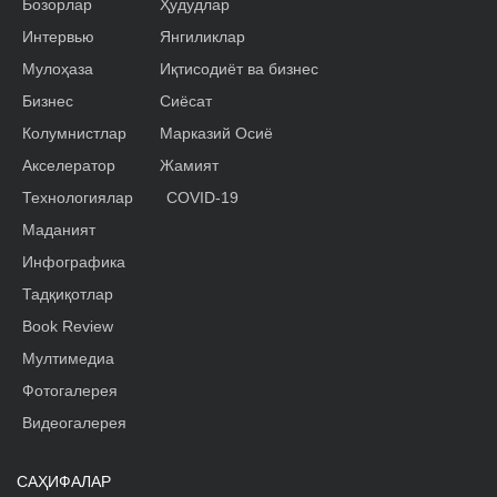
Бозорлар
Ҳудудлар
Интервью
Янгиликлар
Мулоҳаза
Иқтисодиёт ва бизнес
Бизнес
Сиёсат
Колумнистлар
Марказий Осиё
Акселератор
Жамият
Технологиялар
COVID-19
Маданият
Инфографика
Тадқиқотлар
Book Review
Мултимедиа
Фотогалерея
Видеогалерея
САҲИФАЛАР