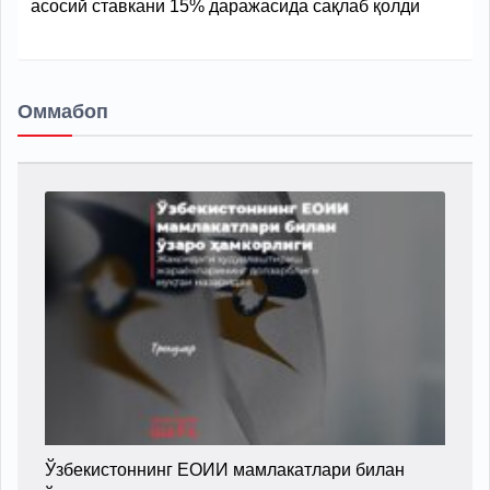
асосий ставкани 15% даражасида сақлаб қолди
Оммабоп
Ўзбекистоннинг ЕОИИ мамлакатлари билан