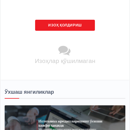
ИЗОҲ ҚОЛДИРИШ
Изоҳлар қўшилмаган
Ўхшаш янгиликлар