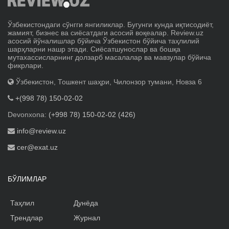
Ўзбекистондаги сўнгги янгиликлар. Бугунги кунда иқтисодиёт,
жамият, бизнес ва сиёсатдаги асосий воқеалар. Review.uz
асосий йўналишлар бўйича Ўзбекистон бўйича таҳлилий
шарҳларни нашр этади. Сиёсатшунослар ва бошқа
мутахассисларнинг долзарб масалалар ва мавзулар бўйича
фикрлари.
Ўзбекистон, Тошкент шаҳри, Чилонзор тумани, Новза 6
+(998 78) 150-02-02
Devonxona:
(+998 78) 150-02-02 (426)
info@review.uz
cer@exat.uz
БЎЛИМЛАР
Таҳлил
Дунёда
Трендлар
Журнал