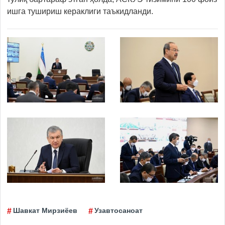
ишга тушириш кераклиги таъкидланди.
Шавкат Мирзиёев
Узавтосаноат