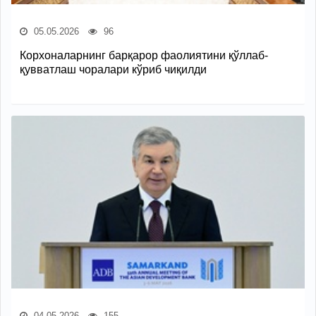
05.05.2026
96
Корхоналарнинг барқарор фаолиятини қўллаб-
қувватлаш чоралари кўриб чиқилди
04.05.2026
155