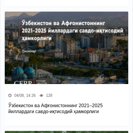
04/08, 14:26
128
Ўзбекистон ва Афғонистоннинг 2021–2025
йиллардаги савдо-иқтисодий ҳамкорлиги