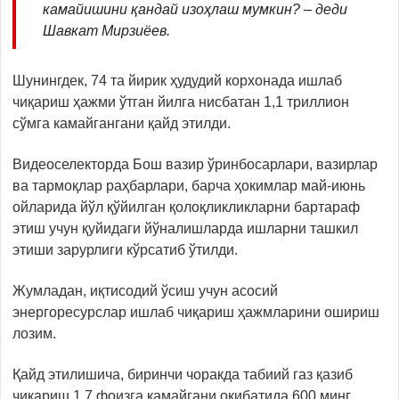
камайишини қандай изоҳлаш мумкин? – деди
Шавкат Мирзиёев.
Шунингдек, 74 та йирик ҳудудий корхонада ишлаб
чиқариш ҳажми ўтган йилга нисбатан 1,1 триллион
сўмга камайгангани қайд этилди.
Видеоселекторда Бош вазир ўринбосарлари, вазирлар
ва тармоқлар раҳбарлари, барча ҳокимлар май-июнь
ойларида йўл қўйилган қолоқликликларни бартараф
этиш учун қуйидаги йўналишларда ишларни ташкил
этиши зарурлиги кўрсатиб ўтилди.
Жумладан, иқтисодий ўсиш учун асосий
энергоресурслар ишлаб чиқариш ҳажмларини ошириш
лозим.
Қайд этилишича, биринчи чоракда табиий газ қазиб
чиқариш 1,7 фоизга камайгани оқибатида 600 минг