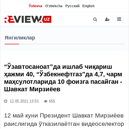
Ўзбекча
O'zbekcha
Русский
English
Янгиликлар
“Ўзавтосаноат”да ишлаб чиқариш
ҳажми 40, “Ўзбекнефтгаз”да 4,7, чарм
маҳсулотларида 10 фоизга пасайган -
Шавкат Мирзиёев
12.05.2021 13:53
655
12 май куни Президент Шавкат Мирзиёев
раислигида ўтказилаётган видеоселектор