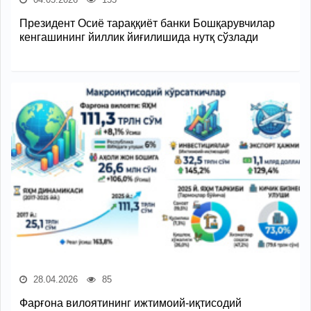
Президент Осиё тараққиёт банки Бошқарувчилар
кенгашининг йиллик йиғилишида нутқ сўзлади
28.04.2026
85
Фарғона вилоятининг ижтимоий-иқтисодий