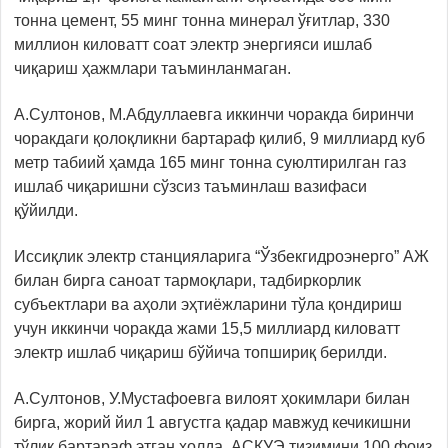
тонна цемент, 55 минг тонна минерал ўғитлар, 330
миллион киловатт соат электр энергияси ишлаб
чиқариш ҳажмлари таъминланмаган.
А.Султонов, М.Абдуллаевга иккинчи чоракда биринчи
чоракдаги қолоқликни бартараф қилиб, 9 миллиард куб
метр табиий ҳамда 165 минг тонна суюлтирилган газ
ишлаб чиқаришни сўзсиз таъминлаш вазифаси
қўйилди.
Иссиқлик электр станцияларига “Ўзбекгидроэнерго” АЖ
билан бирга саноат тармоқлари, тадбиркорлик
субъектлари ва аҳоли эҳтиёжларини тўла қондириш
учун иккинчи чоракда жами 15,5 миллиард киловатт
электр ишлаб чиқариш бўйича топшириқ берилди.
А.Султонов, У.Мустафоевга вилоят ҳокимлари билан
бирга, жорий йил 1 августга қадар мавжуд кечикишни
тўлиқ бартараф этган ҳолда, АСКУЭ тизимини 100 фоиз