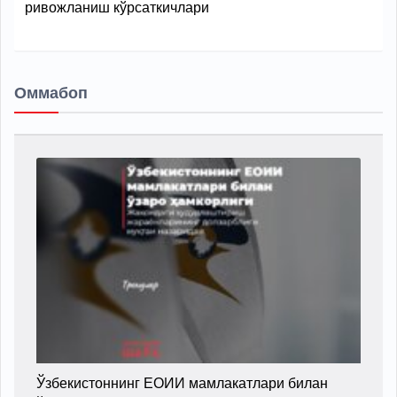
ривожланиш кўрсаткичлари
Оммабоп
Ўзбекистоннинг ЕОИИ мамлакатлари билан