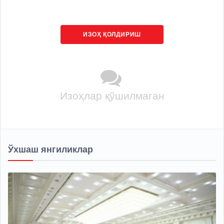
ИЗОҲ ҚОЛДИРИШ
Изоҳлар қўшилмаган
Ўхшаш янгиликлар