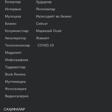
Бозорлар
Ҳудудлар
Интервью
Янгиликлар
Мулоҳаза
Иқтисодиёт ва бизнес
Бизнес
Сиёсат
Колумнистлар
Марказий Осиё
Акселератор
Жамият
Технологиялар
COVID-19
Маданият
Инфографика
Тадқиқотлар
Book Review
Мултимедиа
Фотогалерея
Видеогалерея
САҲИФАЛАР