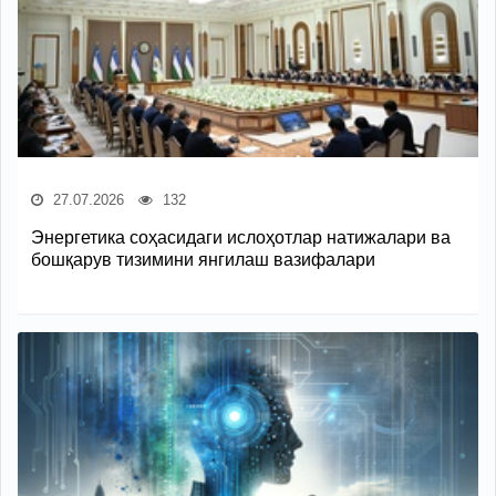
27.07.2026
132
Энергетика соҳасидаги ислоҳотлар натижалари ва
бошқарув тизимини янгилаш вазифалари