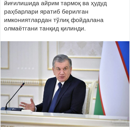
йиғилишида айрим тармоқ ва ҳудуд
раҳбарлари яратиб берилган
имкониятлардан тўлиқ фойдалана
олмаётгани танқид қилинди.