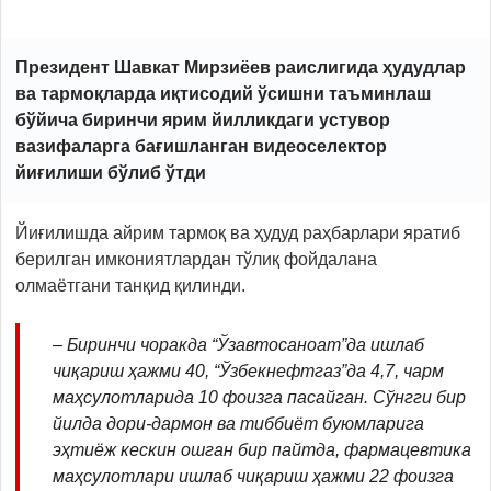
Президент Шавкат Мирзиёев раислигида ҳудудлар
ва тармоқларда иқтисодий ўсишни таъминлаш
бўйича биринчи ярим йилликдаги устувор
вазифаларга бағишланган видеоселектор
йиғилиши бўлиб ўтди
Йиғилишда айрим тармоқ ва ҳудуд раҳбарлари яратиб
берилган имкониятлардан тўлиқ фойдалана
олмаётгани танқид қилинди.
– Биринчи чоракда “Ўзавтосаноат”да ишлаб
чиқариш ҳажми 40, “Ўзбекнефтгаз”да 4,7, чарм
маҳсулотларида 10 фоизга пасайган. Сўнгги бир
йилда дори-дармон ва тиббиёт буюмларига
эҳтиёж кескин ошган бир пайтда, фармацевтика
маҳсулотлари ишлаб чиқариш ҳажми 22 фоизга