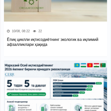
10/08, 08:22
22
Ёпиқ циклли иқтисодиётнинг экологик ва иқлимий
афзалликлари ҳақида