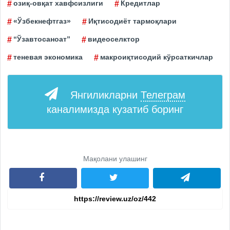
озиқ-овқат хавфсизлиги
Кредитлар
«Ўзбекнефтгаз»
Иқтисодиёт тармоқлари
“Ўзавтосаноат”
видеоселктор
теневая экономика
макроиқтисодий кўрсаткичлар
Янгиликларни
Телеграм
каналимизда кузатиб боринг
Мақолани улашинг