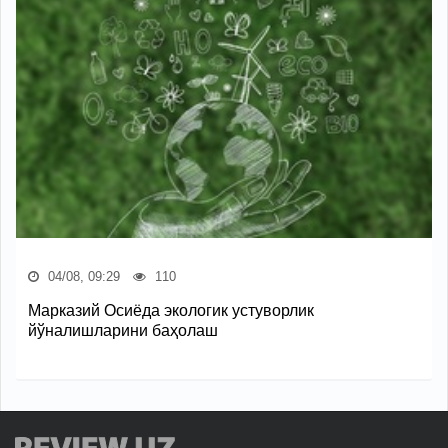
04/08, 09:29
110
Марказий Осиёда экологик устуворлик
йўналишларини баҳолаш