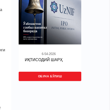
ва
иги
6-54-2026
ИҚТИСОДИЙ ШАРҲ
ОБУНА БЎЛИШ
г