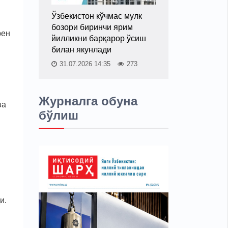
Ўзбекистон кўчмас мулк
бозори биринчи ярим
рен
йилликни барқарор ўсиш
билан якунлади
31.07.2026 14:35
273
Журналга обуна
ва
бўлиш
и.