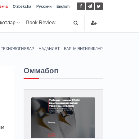
екча
O'zbekcha
Русский
English
иқотлар
Book Review
ТЕХНОЛОГИЯЛАР
МАДАНИЯТ
БАРЧА ЯНГИЛИКЛАР
Оммабоп
ни