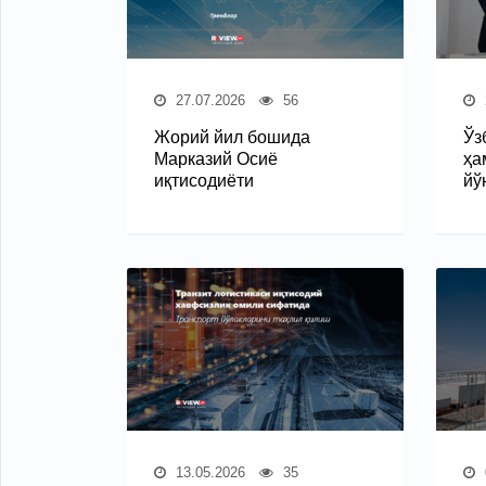
27.07.2026
56
Жорий йил бошида
Ўз
Марказий Осиё
ҳа
иқтисодиёти
йў
13.05.2026
35