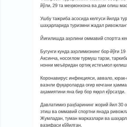
йўли, 29 та меҳмонхона ва дам олиш ма
Ушбу тажриба асосида келгуси йилда тур
шаҳарларида туризмни жадал ривожлан
Йиғилишда аҳолини оммавий спортга ке
Бугунги кунда аҳолимизнинг бор-йўғи 19
Аксинча, носоғлом турмуш тарзи, таркиби
нонни меъёридан ортиқ истеъмол қилиш 
Коронавирус инфекцияси, аввало, юрак-қ
вазнли фуқароларда оғир кечгани ҳамма
аҳамиятини яна бир бор яққол кўрсатди.
Давлатимиз раҳбарининг жорий йил 30 о
этиш ва оммавий спортни янада ривожла
Жумладан, туман марказлари ва шаҳарла
вазифаси қўйилган.