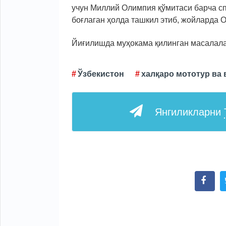
учун Миллий Олимпия қўмитаси барча с
боғлаган ҳолда ташкил этиб, жойларда 
Йиғилишда муҳокама қилинган масалала
Ўзбекистон
халқаро мототур ва
Янгиликларни