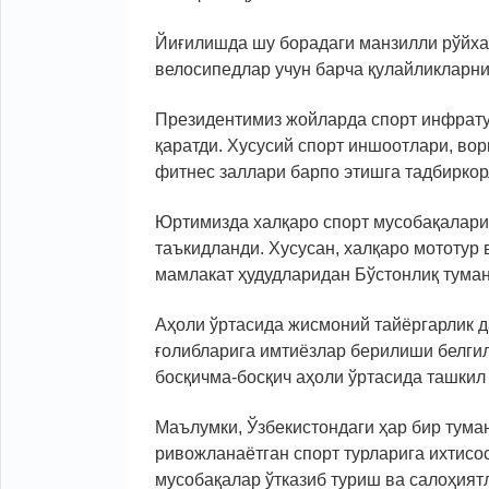
Йиғилишда шу борадаги манзилли рўйха
велосипедлар учун барча қулайликларни
Президентимиз жойларда спорт инфрат
қаратди. Хусусий спорт иншоотлари, вор
фитнес заллари барпо этишга тадбирко
Юртимизда халқаро спорт мусобақалари
таъкидланди. Хусусан, халқаро мототур 
мамлакат ҳудудларидан Бўстонлиқ тума
Аҳоли ўртасида жисмоний тайёргарлик д
ғолибларига имтиёзлар берилиши белгил
босқичма-босқич аҳоли ўртасида ташкил 
Маълумки, Ўзбекистондаги ҳар бир тума
ривожланаётган спорт турларига ихтисос
мусобақалар ўтказиб туриш ва салоҳият