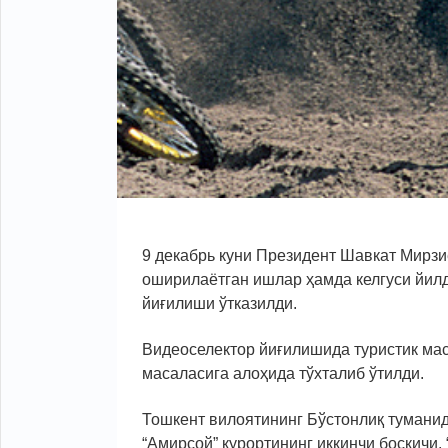
9 декабрь куни Президент Шавкат Мирзи
оширилаётган ишлар ҳамда келгуси йил
йиғилиши ўтказилди.
Видеоселектор йиғилишида туристик ма
масаласига алоҳида тўхталиб ўтилди.
Тошкент вилоятининг Бўстонлиқ туманид
“Амирсой” курортининг иккинчи босқичи,