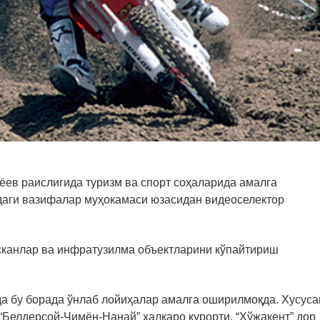
ёев раислигида туризм ва спорт соҳаларида амалга
даги вазифалар муҳокамаси юзасидан видеоселектор
сканлар ва инфратузилма объектларини кўпайтириш
а бу борада ўнлаб лойиҳалар амалга оширилмоқда. Хусуса
 “Белдерсой-Чимён-Нанай” халқаро курорти, “Хўжакент” дор