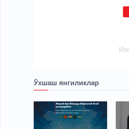
Из
Ўхшаш янгиликлар