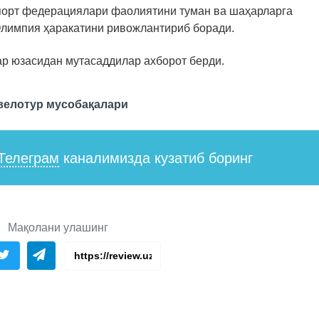
порт федерациялари фаолиятини туман ва шаҳарларга
Олимпия ҳаракатини ривожлантириб боради.
р юзасидан мутасаддилар ахборот берди.
 велотур мусобақалари
Телеграм
каналимизда кузатиб боринг
Мақолани улашинг