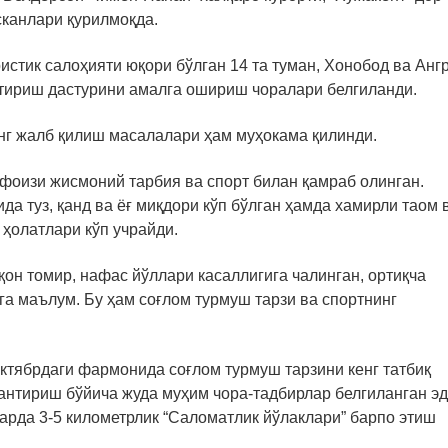
сканлари қурилмоқда.
истик салоҳияти юқори бўлган 14 та туман, Хонобод ва Анг
тириш дастурини амалга ошириш чоралари белгиланди.
нг жалб қилиш масалалари ҳам муҳокама қилинди.
 фоизи жисмоний тарбия ва спорт билан қамраб олинган.
да туз, қанд ва ёғ миқдори кўп бўлган ҳамда хамирли таом 
ҳолатлари кўп учрайди.
он томир, нафас йўллари касаллигига чалинган, ортиқча
га маълум. Бу ҳам соғлом турмуш тарзи ва спортнинг
ктябрдаги фармонида соғлом турмуш тарзини кенг татбиқ
нтириш бўйича жуда муҳим чора-тадбирлар белгиланган эд
рда 3-5 километрлик “Саломатлик йўлаклари” барпо этиш