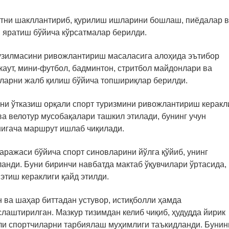
тни шакллантириб, қурилиш ишларини бошлаш, пиёдалар 
 яратиш бўйича кўрсатмалар берилди.
узилмасини ривожлантириш масаласига алоҳида эътибор
каут, мини-футбол, бадминтон, стритбол майдонлари ва
рларни жалб қилиш бўйича топшириқлар берилди.
ни ўтказиш орқали спорт туризмини ривожлантириш керакл
ва велотур мусобақалари ташкил этилади, бунинг учун
нигача маршрут ишлаб чиқилади.
аражаси бўйича спорт синовларини йўлга қўйиб, унинг
анди. Буни биринчи навбатда мактаб ўқувчилари ўртасида,
этиш кераклиги қайд этилди.
н ва шаҳар биттадан устувор, истиқболли ҳамда
лаштирилган. Мазкур тизимдан келиб чиқиб, ҳудудда йирик
ли спортчиларни тарбиялаш муҳимлиги таъкидланди. Бунин