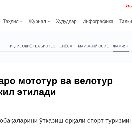
Ўзб
Таҳлил
Журнал
Ҳудудлар
Инфографика
Тадқ
ИҚТИСОДИЁТ ВА БИЗНЕС
СИЁСАТ
МАРКАЗИЙ ОСИЁ
ЖАМИЯТ
аро мототур ва велотур
кил этилади
обақаларини ўтказиш орқали спорт туризми