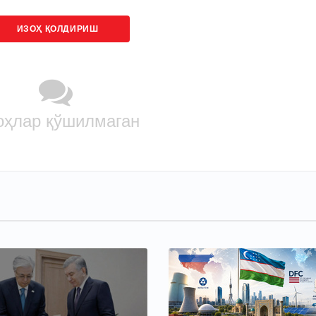
ИЗОҲ ҚОЛДИРИШ
оҳлар қўшилмаган