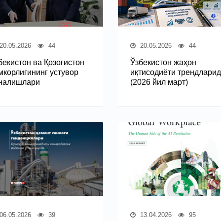
20.05.2026
44
20.05.2026
44
бекистон ва Қозоғистон
Ўзбекистон жаҳон
мкорлигининг устувор
иқтисодиёти трендлари
налишлари
(2026 йил март)
06.05.2026
39
13.04.2026
95