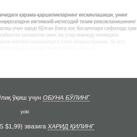
 ичидаги қарама-қаршиликларнинг кескинлашиши, унинг
 инқирозларни ижтимоий-иқтисодий тизим ривожланишининг
тиш учун зарур бўлган ўзига хос босқичлари сифатида ҳам
 табиатан ҳалокатли эмас ва улар мавжуд тизимдаги
қали ижобий натижаларга олиб келиши мумкин, бу эса
лакасини оширади. Инқирозлар кўпинча... ...
ўлиқ ўқиш учун
ОБУНА БЎЛИНГ
yoki
S $1,99) эвазига
ХАРИД ҚИЛИНГ