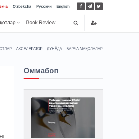
екча
O'zbekcha
Русский
English
иқотлар
Book Review
СТЛАР
АКСЕЛЕРАТОР
ДУНЁДА
БАРЧА МАҚОЛАЛАР
Оммабоп
нг