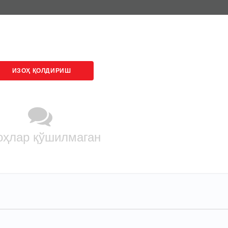
ИЗОҲ ҚОЛДИРИШ
оҳлар қўшилмаган