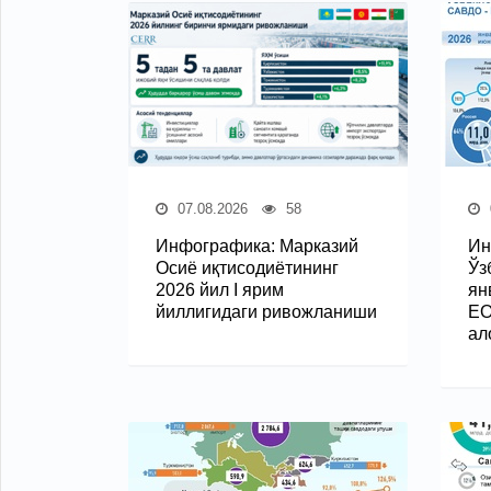
07.08.2026
58
Инфографика: Марказий
Ин
Осиё иқтисодиётининг
Ўз
2026 йил I ярим
ян
йиллигидаги ривожланиши
ЕО
ал