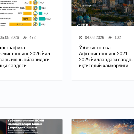
05.08.2026
472
04.08.2026
102
фографика:
Ўзбекистон ва
бекистоннинг 2026 йил
Афғонистоннинг 2021–
варь-июнь ойларидаги
2025 йиллардаги савдо-
шқи савдоси
иқтисодий ҳамкорлиги