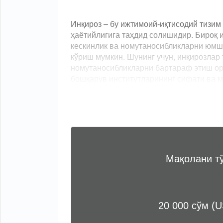
Инқироз – бу ижтимоий-иқтисодий тизим
ҳаётийлигига таҳдид солишидир. Бироқ
кескинлик ва номутаносибликларни юмша
кўриш мумкин. Шунинг учун, инқирозлар
номутаносибликларни бартараф этиш ор
бошқарув институтларининг сифати ва ма
Мақолани т
20 000 сўм (U