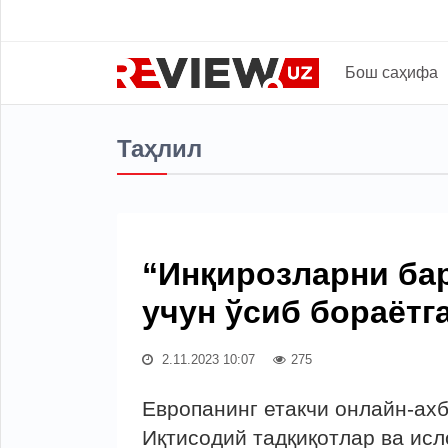
Бош саҳифа
Таҳлил
“Инқирозларни ба
учун ўсиб бораётг
2.11.2023 10:07
275
Европанинг етакчи онлайн-ахб
Иқтисодий тадқиқотлар ва ис