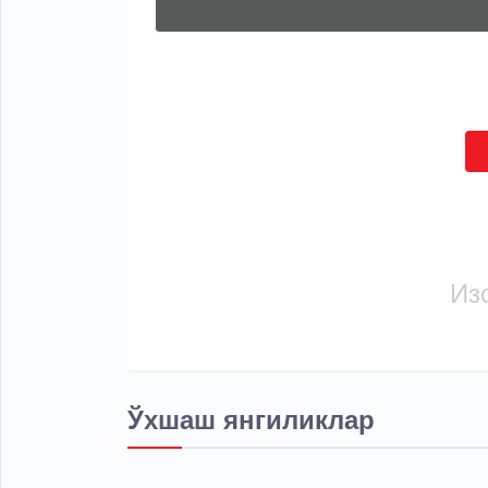
Из
Ўхшаш янгиликлар