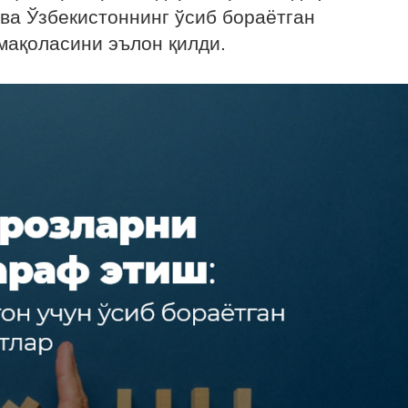
ва Ўзбекистоннинг ўсиб бораётган
мақоласини эълон қилди.