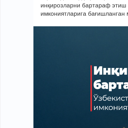
инқирозларни бартараф этиш 
имкониятларига бағишланган 