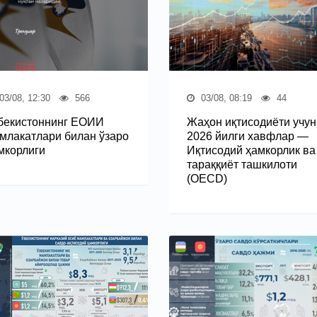
03/08, 12:30
566
03/08, 08:19
44
бекистоннинг ЕОИИ
Жаҳон иқтисодиёти учун
млакатлари билан ўзаро
2026 йилги хавфлар —
мкорлиги
Иқтисодий ҳамкорлик ва
тараққиёт ташкилоти
(OECD)