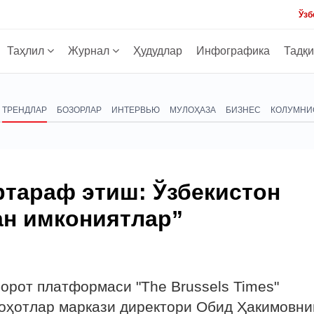
Ўзб
Таҳлил
Журнал
Ҳудудлар
Инфографика
Тадқ
ТРЕНДЛАР
БОЗОРЛАР
ИНТЕРВЬЮ
МУЛОҲАЗА
БИЗНЕС
КОЛУМНИ
ртараф этиш: Ўзбекистон
ан имкониятлар”
орот платформаси "The Brussels Times"
лоҳотлар маркази директори Обид Ҳакимовни