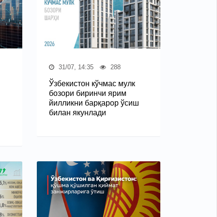
31/07, 14:35
288
Ўзбекистон кўчмас мулк
бозори биринчи ярим
йилликни барқарор ўсиш
билан якунлади