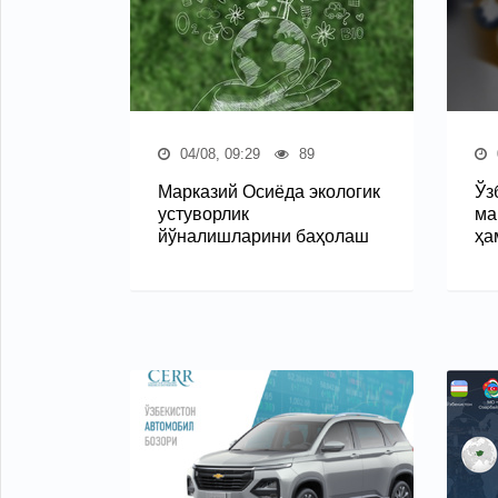
04/08, 09:29
89
Марказий Осиёда экологик
Ўз
устуворлик
ма
йўналишларини баҳолаш
ҳа