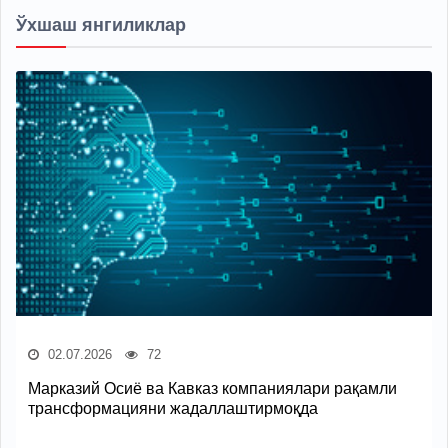
Ўхшаш янгиликлар
02.07.2026
72
Марказий Осиё ва Кавказ компаниялари рақамли
трансформацияни жадаллаштирмоқда