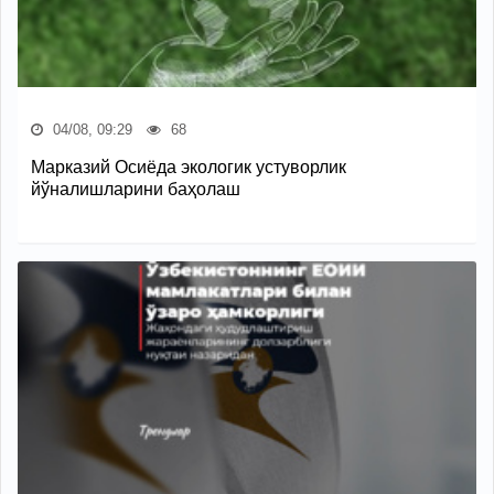
04/08, 09:29
68
Марказий Осиёда экологик устуворлик
йўналишларини баҳолаш