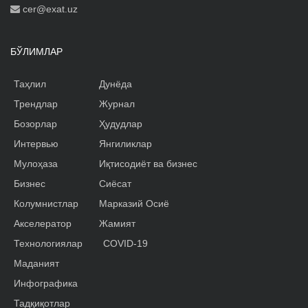
cer@exat.uz
БЎЛИМЛАР
Таҳлил
Дунёда
Трендлар
Журнал
Бозорлар
Ҳудудлар
Интервью
Янгиликлар
Мулоҳаза
Иқтисодиёт ва бизнес
Бизнес
Сиёсат
Колумнистлар
Марказий Осиё
Акселератор
Жамият
Технологиялар
COVID-19
Маданият
Инфографика
Тадқиқотлар