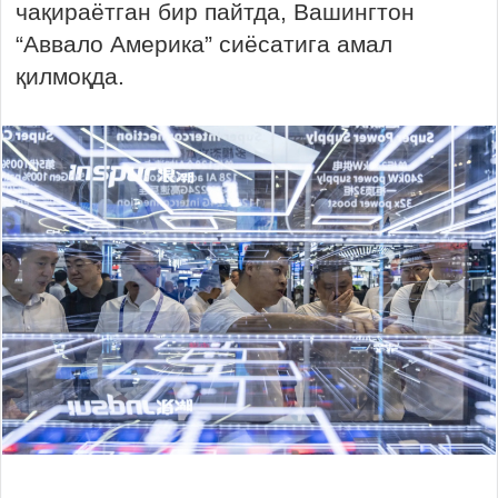
чақираётган бир пайтда, Вашингтон
“Аввало Америка” сиёсатига амал
қилмоқда.