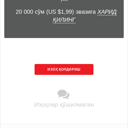
20 000 сўм (US $1,99) эвазига
ХАРИД
ҚИЛИНГ
ИЗОҲ ҚОЛДИРИШ
Изоҳлар қўшилмаган