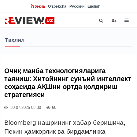
Ўзбекча
O'zbekcha
Русский
English
Таҳлил
Очиқ манба технологияларига
таяниш: Хитойнинг сунъий интеллект
соҳасида АҚШни ортда қолдириш
стратегияси
30.07.2025 08:30
60
Bloomberg нашрининг хабар беришича,
Пекин ҳамкорлик ва бирдамликка