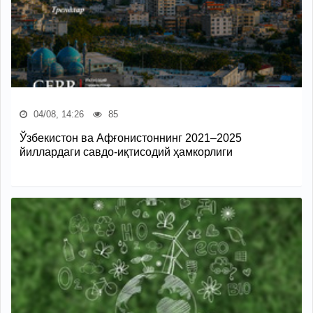
04/08, 14:26
85
Ўзбекистон ва Афғонистоннинг 2021–2025
йиллардаги савдо-иқтисодий ҳамкорлиги