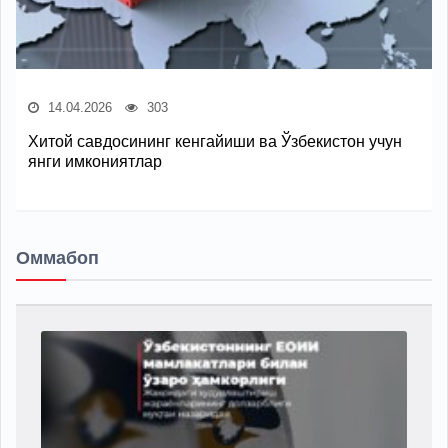
14.04.2026
303
Хитой савдосининг кенгайиши ва Ўзбекистон учун
янги имкониятлар
Оммабоп