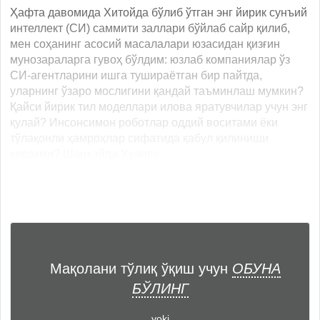
Ҳафта давомида Хитойда бўлиб ўтган энг йирик сунъий
интеллект (СИ) саммити заллари бўйлаб сайр қилиб,
мен соҳанинг асосий масалалари юзасидан қизғин
мунозараларга гувоҳ бўлдим: юзлаб компаниялар ўз
СИ-агентларини ишга тушираётган бир пайтда,
уларнинг ўзаро мослигини қандай таъминлаш мумкин?
Қайси йирик тил моделлари илова яратувчилар учун энг
қулай? Инсонсимон роботлар оддий воситами ёки
тўлақонли ҳамроҳлар сифатида қабул қилиниши
керакми? Шанхайда Хуанпу... ...
Мақолани тўлиқ ўқиш учун
ОБУНА
БЎЛИНГ
yoki