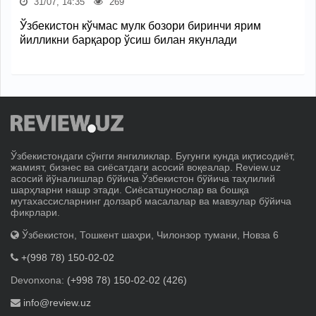
31/07, 14:35
269
Ўзбекистон кўчмас мулк бозори биринчи ярим
йилликни барқарор ўсиш билан якунлади
Ўзбекистондаги сўнгги янгиликлар. Бугунги кунда иқтисодиёт,
жамият, бизнес ва сиёсатдаги асосий воқеалар. Review.uz
асосий йўналишлар бўйича Ўзбекистон бўйича таҳлилий
шарҳларни нашр этади. Сиёсатшунослар ва бошқа
мутахассисларнинг долзарб масалалар ва мавзулар бўйича
фикрлари.
Ўзбекистон, Тошкент шаҳри, Чилонзор тумани, Новза 6
+(998 78) 150-02-02
Devonxona:
(+998 78) 150-02-02 (426)
info@review.uz