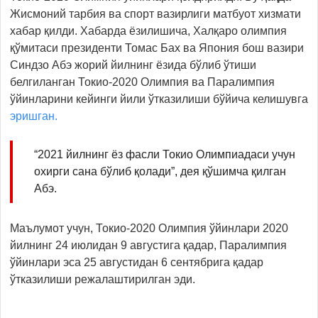
Жисмоний тарбия ва спорт вазирлиги матбуот хизмати
хабар қилди. Хабарда ёзилишича, Халқаро олимпия
қўмитаси президенти Томас Бах ва Япония бош вазири
Синдзо Абэ жорий йилнинг ёзида бўлиб ўтиши
белгиланган Токио-2020 Олимпия ва Паралимпия
ўйинларини кейинги йили ўтказилиши бўйича келишувга
эришган.
“2021 йилнинг ёз фасли Токио Олимпиадаси учун
охирги сана бўлиб қолади”, дея қўшимча қилган
Абэ.
Маълумот учун, Токио-2020 Олимпия ўйинлари 2020
йилнинг 24 июлидан 9 августига қадар, Паралимпия
ўйинлари эса 25 августидан 6 сентябрига қадар
ўтказилиши режалаштирилган эди.