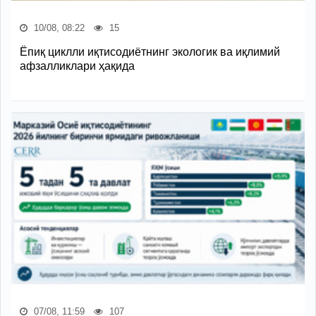
10/08, 08:22
15
Ёпиқ циклли иқтисодиётнинг экологик ва иқлимий
афзалликлари ҳақида
07/08, 11:59
107