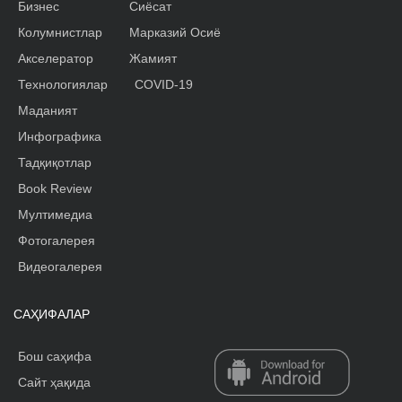
Бизнес
Сиёсат
Колумнистлар
Марказий Осиё
Акселератор
Жамият
Технологиялар
COVID-19
Маданият
Инфографика
Тадқиқотлар
Book Review
Мултимедиа
Фотогалерея
Видеогалерея
САҲИФАЛАР
Бош саҳифа
Сайт ҳақида