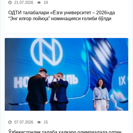
21.07.2026
19
ОДТИ талабалари «Ёзги университет – 2026»да
“Энг илғор лойиҳа” номинацияси ғолиби бўлди
07.07.2026
15
Ўзбекистонлик талаба халқаро олимпиадада олтин