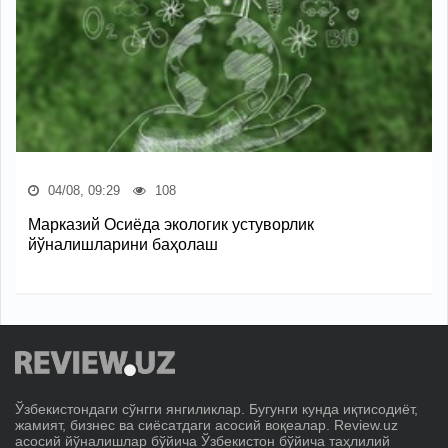
04/08, 09:29
108
Марказий Осиёда экологик устуворлик
йўналишларини баҳолаш
Ўзбекистондаги сўнгги янгиликлар. Бугунги кунда иқтисодиёт,
жамият, бизнес ва сиёсатдаги асосий воқеалар. Review.uz
асосий йўналишлар бўйича Ўзбекистон бўйича таҳлилий