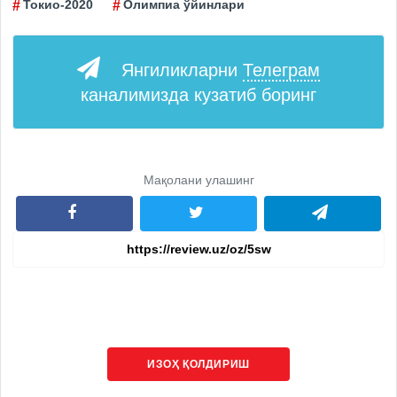
Токио-2020
Олимпиа ўйинлари
Янгиликларни
Телеграм
каналимизда кузатиб боринг
Мақолани улашинг
ИЗОҲ ҚОЛДИРИШ