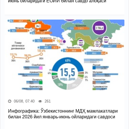
июнь ойларидаги ЕОИИ билан савдо алоқаси
06/08, 07:40
261
Инфографика: Ўзбекистоннинг МДҲ мамлакатлари
билан 2026 йил январь-июнь ойларидаги савдоси