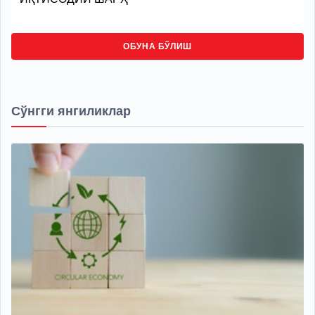
ОБУНА БЎЛИШ
Сўнгги янгиликлар