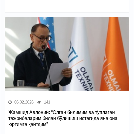
06.02.2026
141
Жамшид Авлоний: “Олган билимим ва тўплаган
тажрибаларим билан бўлишиш истагида яна она
юртимга қайтдим”