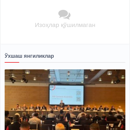
Изоҳлар қўшилмаган
Ўхшаш янгиликлар