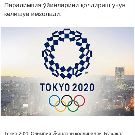
Паралимпия ўйинларини қолдириш учун
келишув имзолади.
Токио-2020 Олимпия ўйинлари қолдирилди. Бу ҳақда