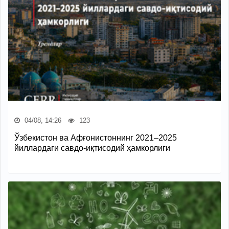
04/08, 14:26
123
Ўзбекистон ва Афғонистоннинг 2021–2025
йиллардаги савдо-иқтисодий ҳамкорлиги