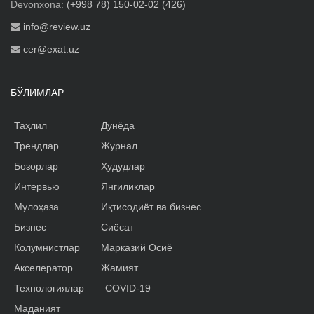
Devonxona:
(+998 78) 150-02-02 (426)
info@review.uz
cer@exat.uz
БЎЛИМЛАР
Таҳлил
Дунёда
Трендлар
Журнал
Бозорлар
Ҳудудлар
Интервью
Янгиликлар
Мулоҳаза
Иқтисодиёт ва бизнес
Бизнес
Сиёсат
Колумнистлар
Марказий Осиё
Акселератор
Жамият
Технологиялар
COVID-19
Маданият