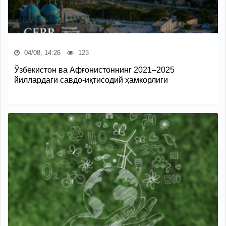
04/08, 14:26
123
Ўзбекистон ва Афғонистоннинг 2021–2025
йиллардаги савдо-иқтисодий ҳамкорлиги