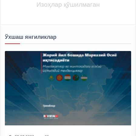
Изоҳлар қўшилмаган
Ўхшаш янгиликлар