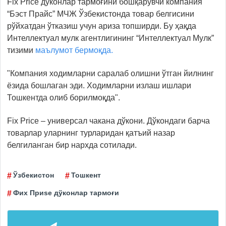
Fix Price дўконлар тармоғини бошқарувчи компания
“Бэст Прайс” МЧЖ Ўзбекистонда товар белгисини
рўйхатдан ўтказиш учун ариза топширди. Бу ҳақда
Интеллектуал мулк агентлигининг “Интеллектуал Мулк”
тизими
маълумот бермоқда.
"Компания ходимларни саралаб олишни ўтган йилнинг
ёзида бошлаган эди. Ходимларни излаш ишлари
Тошкентда олиб борилмоқда".
Fix Price – универсал чакана дўкони. Дўкондаги барча
товарлар уларнинг турларидан қатъий назар
белгиланган бир нархда сотилади.
Ўзбекистон
Тошкент
Фих Приsе дўконлар тармоғи