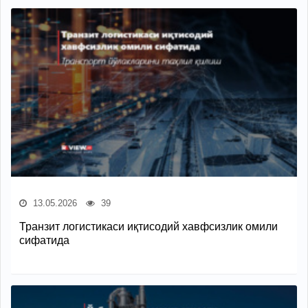
13.05.2026
39
Транзит логистикаси иқтисодий хавфсизлик омили
сифатида