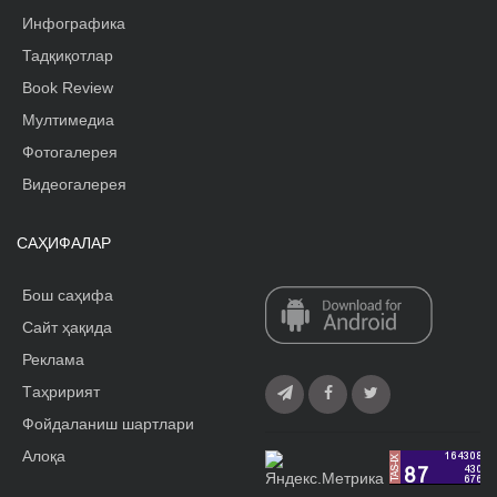
Инфографика
Тадқиқотлар
Book Review
Мултимедиа
Фотогалерея
Видеогалерея
САҲИФАЛАР
Бош саҳифа
Сайт ҳақида
Реклама
Tаҳририят
Фойдаланиш шартлари
Алоқа