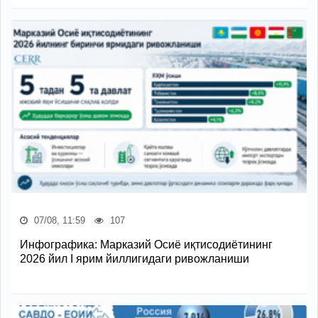
07/08, 11:59
107
Инфографика: Марказий Осиё иқтисодиётининг
2026 йил I ярим йиллигидаги ривожланиши