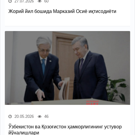
27.07.2026
60
Жорий йил бошида Марказий Осиё иқтисодиёти
20.05.2026
46
Ўзбекистон ва Қозоғистон ҳамкорлигининг устувор
йўналишлари