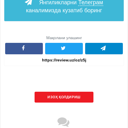
Янгиликларни
Телеграм
каналимизда кузатиб боринг
Мақолани улашинг
ИЗОҲ ҚОЛДИРИШ