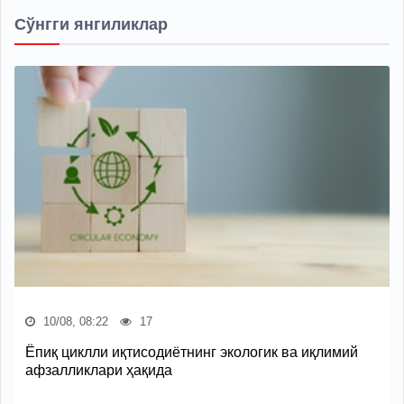
Сўнгги янгиликлар
10/08, 08:22
17
Ёпиқ циклли иқтисодиётнинг экологик ва иқлимий
афзалликлари ҳақида