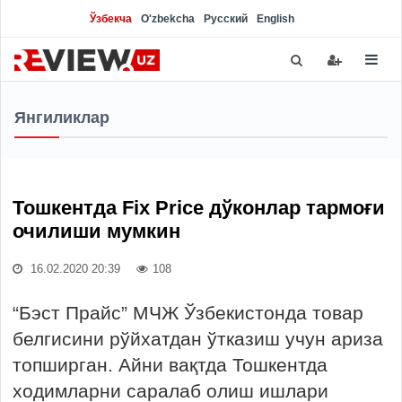
Ўзбекча
O'zbekcha
Русский
English
Янгиликлар
Тошкентда Fix Price дўконлар тармоғи
очилиши мумкин
16.02.2020 20:39
108
“Бэст Прайс” МЧЖ Ўзбекистонда товар
белгисини рўйхатдан ўтказиш учун ариза
топширган. Айни вақтда Тошкентда
ходимларни саралаб олиш ишлари