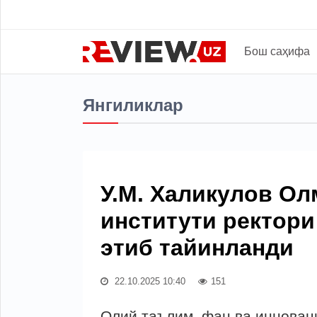
Бош саҳифа
Янгиликлар
У.М. Халикулов Ол
институти ректор
этиб тайинланди
22.10.2025 10:40
151
Олий таълим, фан ва инноваци