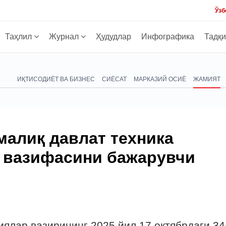
Ўзб
Таҳлил
Журнал
Ҳудудлар
Инфографика
Тадқ
ИҚТИСОДИЁТ ВА БИЗНЕС
СИЁСАТ
МАРКАЗИЙ ОСИЁ
ЖАМИЯТ
малиқ давлат техника
и вазифасини бажарувчи
ялар вазирининг 2025 йил 17 октябрдаги 34