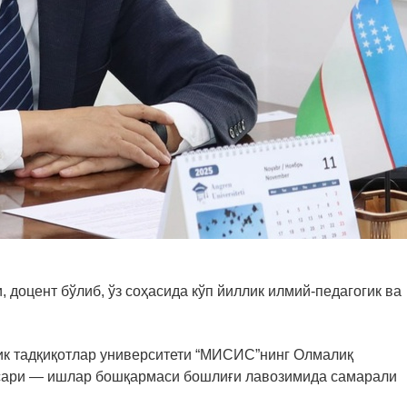
, доцент бўлиб, ўз соҳасида кўп йиллик илмий-педагогик ва
гик тадқиқотлар университети “МИСИС”нинг Олмалиқ
сари — ишлар бошқармаси бошлиғи лавозимида самарали