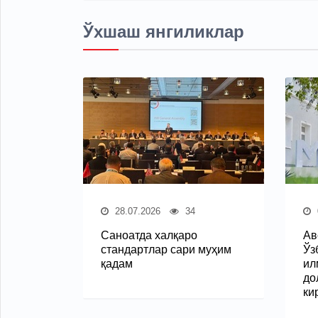
Ўхшаш янгиликлар
28.07.2026
34
Саноатда халқаро
Ав
стандартлар сари муҳим
Ўз
қадам
ил
до
ки