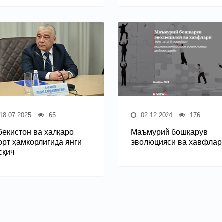
18.07.2025
65
02.12.2024
176
бекистон ва халқаро
Маъмурий бошқарув
орт ҳамкорлигида янги
эволюцияси ва хавфлар
сқич