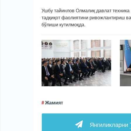
Ушбу тайинлов Олмалиқ давлат техника
тадқиқот фаолиятини ривожлантириш ва
бўлиши кутилмоқда.
Жамият
Янгиликларни