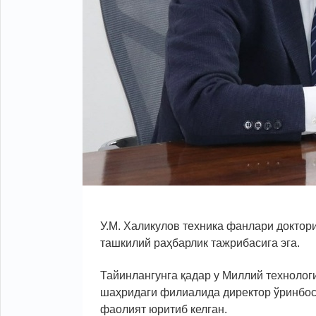
У.М. Халикулов техника фанлари доктори
ташкилий раҳбарлик тажрибасига эга.
Тайинлангунга қадар у Миллий техноло
шаҳридаги филиалида директор ўринбо
фаолият юритиб келган.