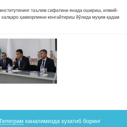
 институтининг таълим сифатини янада ошириш, илмий-
 халқаро ҳамкорликни кенгайтириш йўлида муҳим қадам
Телеграм
каналимизда кузатиб боринг