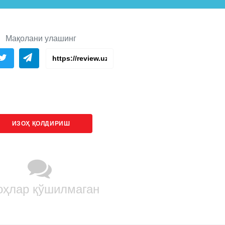
Мақолани улашинг
ИЗОҲ ҚОЛДИРИШ
оҳлар қўшилмаган