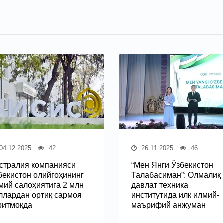
04.12.2025
42
26.11.2025
46
стралия компанияси
“Мен Янги Ўзбекистон
бекистон олийгоҳининг
Талабасиман”: Олмалиқ
мий салоҳиятига 2 млн
давлат техника
ллардан ортиқ сармоя
институтида илк илмий-
ритмоқда
маърифий анжуман