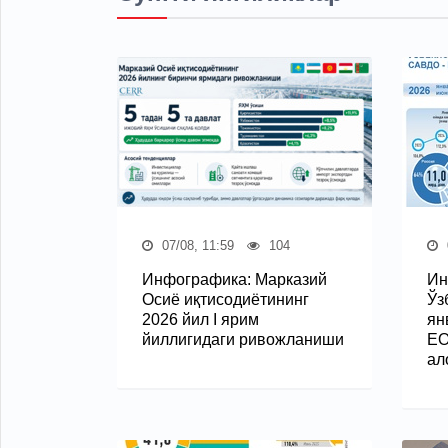
07/08, 11:59
104
Инфографика: Марказий
Ин
Осиё иқтисодиётининг
Ўз
2026 йил I ярим
ян
йиллигидаги ривожланиши
ЕО
ал