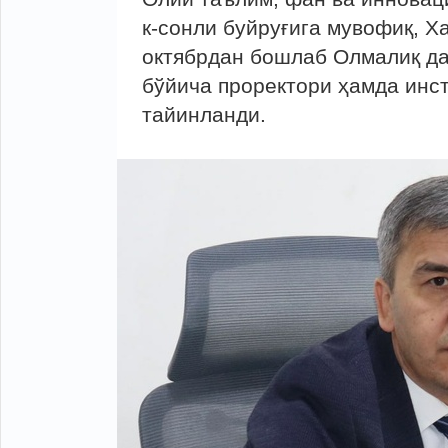
к-сонли буйруғига мувофиқ, Х
октябрдан бошлаб Олмалиқ да
бўйича проректори ҳамда инс
тайинланди.