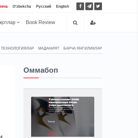
екча
O'zbekcha
Русский
English
иқотлар
Book Review
ТЕХНОЛОГИЯЛАР
МАДАНИЯТ
БАРЧА ЯНГИЛИКЛАР
Оммабоп
4-