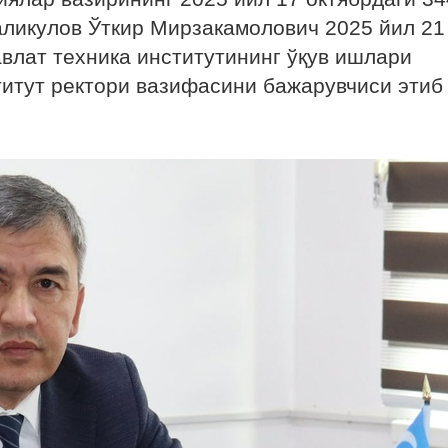
аликулов Ўткир Мирзакамолович 2025 йил 21
влат техника институтининг ўқув ишлари
титут ректори вазифасини бажарувчиси этиб