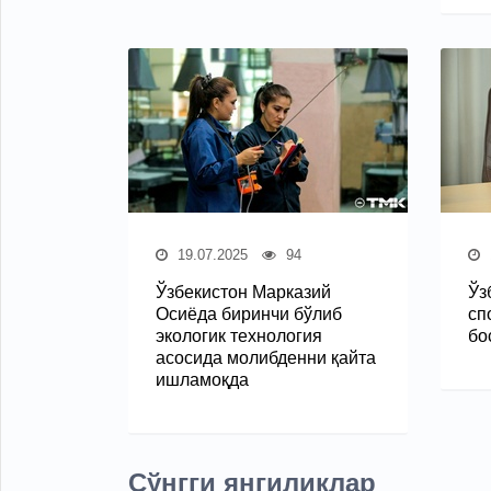
19.07.2025
94
Ўзбекистон Марказий
Ўз
Осиёда биринчи бўлиб
сп
экологик технология
бо
асосида молибденни қайта
ишламоқда
Сўнгги янгиликлар