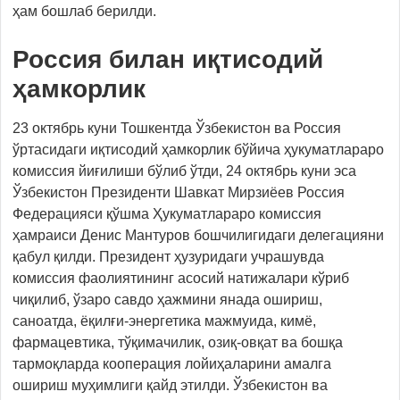
ҳам бошлаб берилди.
Россия билан иқтисодий
ҳамкорлик
23 октябрь куни Тошкентда Ўзбекистон ва Россия
ўртасидаги иқтисодий ҳамкорлик бўйича ҳукуматлараро
комиссия йиғилиши бўлиб ўтди, 24 октябрь куни эса
Ўзбекистон Президенти Шавкат Мирзиёев Россия
Федерацияси қўшма Ҳукуматлараро комиссия
ҳамраиси Денис Мантуров бошчилигидаги делегацияни
қабул қилди. Президент ҳузуридаги учрашувда
комиссия фаолиятининг асосий натижалари кўриб
чиқилиб, ўзаро савдо ҳажмини янада ошириш,
саноатда, ёқилғи-энергетика мажмуида, кимё,
фармацевтика, тўқимачилик, озиқ-овқат ва бошқа
тармоқларда кооперация лойиҳаларини амалга
ошириш муҳимлиги қайд этилди. Ўзбекистон ва