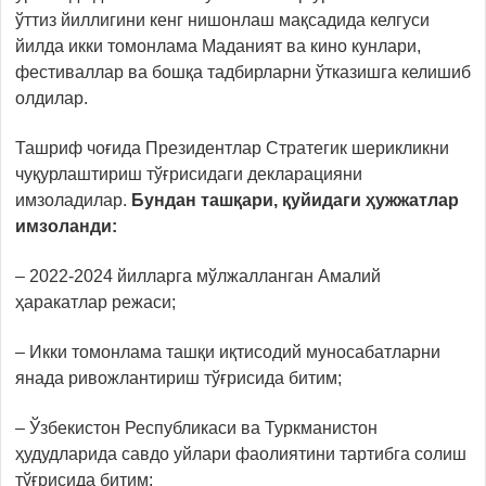
ўттиз йиллигини кенг нишонлаш мақсадида келгуси
йилда икки томонлама Маданият ва кино кунлари,
фестиваллар ва бошқа тадбирларни ўтказишга келишиб
олдилар.
Ташриф чоғида Президентлар Стратегик шерикликни
чуқурлаштириш тўғрисидаги декларацияни
имзоладилар.
Бундан ташқари, қуйидаги ҳужжатлар
имзоланди:
– 2022-2024 йилларга мўлжалланган Амалий
ҳаракатлар режаси;
– Икки томонлама ташқи иқтисодий муносабатларни
янада ривожлантириш тўғрисида битим;
– Ўзбекистон Республикаси ва Туркманистон
ҳудудларида савдо уйлари фаолиятини тартибга солиш
тўғрисида битим;