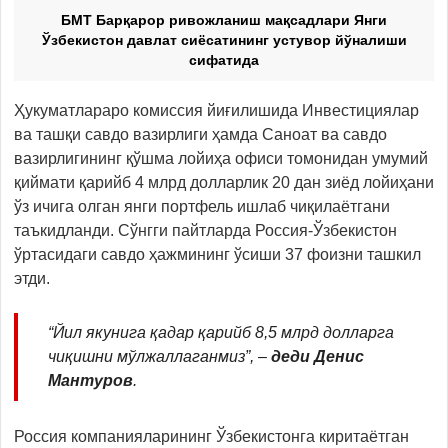
БМТ Барқарор ривожланиш мақсадлари Янги
Ўзбекистон давлат сиёсатининг устувор йўналиши
сифатида
Ҳукуматлараро комиссия йиғилишида Инвестициялар
ва ташқи савдо вазирлиги ҳамда Саноат ва савдо
вазирлигининг қўшма лойиҳа офиси томонидан умумий
қиймати қарийб 4 млрд долларлик 20 дан зиёд лойиҳани
ўз ичига олган янги портфель ишлаб чиқилаётгани
таъкидланди. Сўнгги пайтларда Россия-Ўзбекистон
ўртасидаги савдо ҳажмининг ўсиши 37 фоизни ташкил
этди.
“Йил якунига қадар қарийб 8,5 млрд долларга
чиқишни мўлжаллаганмиз”, –
деди Денис
Мантуров
.
Россия компанияларининг Ўзбекистонга киритаётган