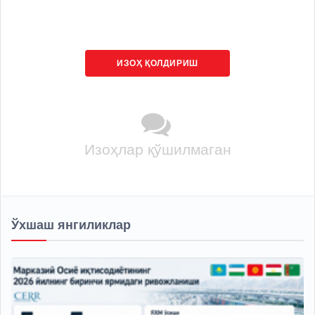
ИЗОҲ ҚОЛДИРИШ
Изоҳлар қўшилмаган
Ўхшаш янгиликлар