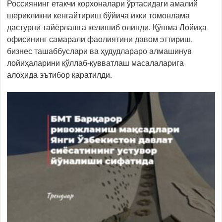
Россиянинг етакчи корхоналари ўртасидаги амалий
шерикликни кенгайтириш бўйича икки томонлама
дастурни тайёрлашга келишиб олинди. Қўшма Лойиҳа
офисининг самарали фаолиятини давом эттириш,
бизнес ташаббуслари ва ҳудудлараро алмашинув
лойиҳаларини қўллаб-қувватлаш масалаларига
алоҳида эътибор қаратилди.