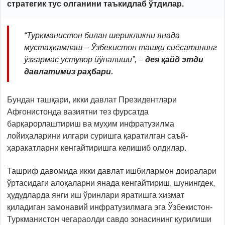
стратегик тус олганини таъкидлаб ўтдилар.
“Туркманистон билан шерикликни янада
мустаҳкамлаш – Ўзбекистон ташқи сиёсатининг
ўзгармас устувор йўналиши”, –
дея қайд этди
давлатимиз раҳбари.
Бундан ташқари, икки давлат Президентлари
Афғонистонда вазиятни тез фурсатда
барқарорлаштириш ва муҳим инфратузилма
лойиҳаларини илгари суришга қаратилган саъй-
ҳаракатларни кенгайтиришга келишиб олдилар.
Ташриф давомида икки давлат ишбилармон доиралари
ўртасидаги алоқаларни янада кенгайтириш, шунингдек,
ҳудудларда янги иш ўринлари яратишга хизмат
қиладиган замонавий инфратузилмага эга Ўзбекистон-
Туркманистон чегараолди савдо зонасининг қурилиши