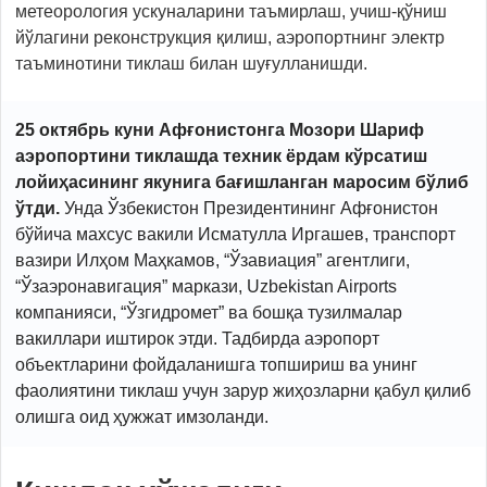
метеорология ускуналарини таъмирлаш, учиш-қўниш
йўлагини реконструкция қилиш, аэропортнинг электр
таъминотини тиклаш билан шуғулланишди.
25 октябрь куни Афғонистонга Мозори Шариф
аэропортини тиклашда техник ёрдам кўрсатиш
лойиҳасининг якунига бағишланган маросим бўлиб
ўтди.
Унда Ўзбекистон Президентининг Афғонистон
бўйича махсус вакили Исматулла Иргашев, транспорт
вазири Илҳом Маҳкамов, “Ўзавиация” агентлиги,
“Ўзаэронавигация” маркази, Uzbekistan Airports
компанияси, “Ўзгидромет” ва бошқа тузилмалар
вакиллари иштирок этди. Тадбирда аэропорт
объектларини фойдаланишга топшириш ва унинг
фаолиятини тиклаш учун зарур жиҳозларни қабул қилиб
олишга оид ҳужжат имзоланди.