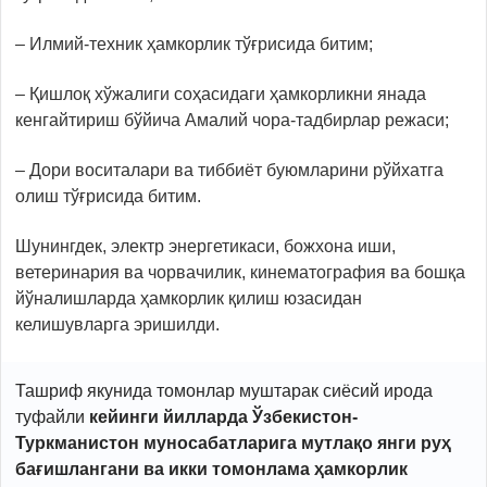
– Илмий-техник ҳамкорлик тўғрисида битим;
– Қишлоқ хўжалиги соҳасидаги ҳамкорликни янада
кенгайтириш бўйича Амалий чора-тадбирлар режаси;
– Дори воситалари ва тиббиёт буюмларини рўйхатга
олиш тўғрисида битим.
Шунингдек, электр энергетикаси, божхона иши,
ветеринария ва чорвачилик, кинематография ва бошқа
йўналишларда ҳамкорлик қилиш юзасидан
келишувларга эришилди.
Ташриф якунида томонлар муштарак сиёсий ирода
туфайли
кейинги йилларда Ўзбекистон-
Туркманистон муносабатларига мутлақо янги руҳ
бағишлангани ва икки томонлама ҳамкорлик