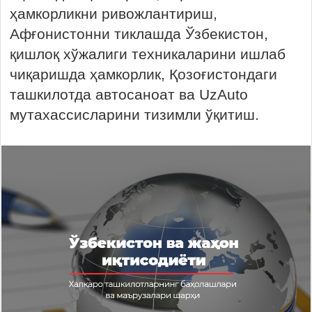
ҳамкорликни ривожлантириш,
Афғонистонни тиклашда Ўзбекистон,
қишлоқ хўжалиги техникаларини ишлаб
чиқаришда ҳамкорлик, Қозоғистондаги
ташкилотда автосаноат ва UzAuto
мутахассисларини тизимли ўқитиш.