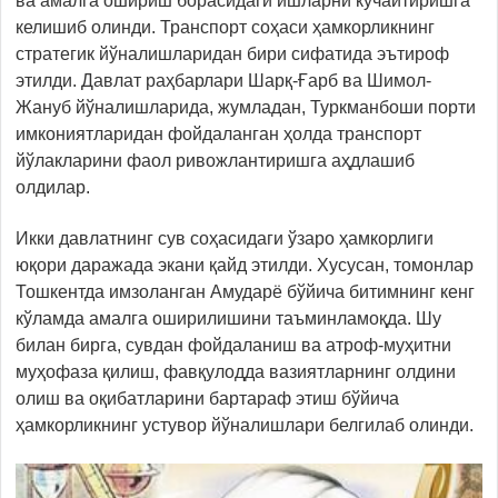
ва амалга ошириш борасидаги ишларни кучайтиришга
келишиб олинди. Транспорт соҳаси ҳамкорликнинг
стратегик йўналишларидан бири сифатида эътироф
этилди. Давлат раҳбарлари Шарқ-Ғарб ва Шимол-
Жануб йўналишларида, жумладан, Туркманбоши порти
имкониятларидан фойдаланган ҳолда транспорт
йўлакларини фаол ривожлантиришга аҳдлашиб
олдилар.
Икки давлатнинг сув соҳасидаги ўзаро ҳамкорлиги
юқори даражада экани қайд этилди. Хусусан, томонлар
Тошкентда имзоланган Амударё бўйича битимнинг кенг
кўламда амалга оширилишини таъминламоқда. Шу
билан бирга, сувдан фойдаланиш ва атроф-муҳитни
муҳофаза қилиш, фавқулодда вазиятларнинг олдини
олиш ва оқибатларини бартараф этиш бўйича
ҳамкорликнинг устувор йўналишлари белгилаб олинди.