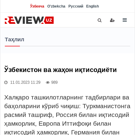
Ўзбекча
O'zbekcha
Русский
English
Таҳлил
Ўзбекистон ва жаҳон иқтисодиёти
11.01.2023 11:29
989
Халқаро ташкилотларнинг тадбирлари ва
баҳоларини кўриб чиқиш: Туркманистонга
расмий ташриф, Россия билан иқтисодий
ҳамкорлик, Европа Иттифоқи билан
иқтисодий ҳамкорлик, Германия билан