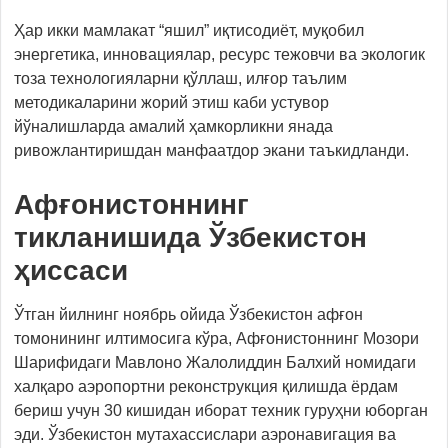
Ҳар икки мамлакат “яшил” иқтисодиёт, муқобил
энергетика, инновациялар, ресурс тежовчи ва экологик
тоза технологияларни қўллаш, илғор таълим
методикаларини жорий этиш каби устувор
йўналишларда амалий ҳамкорликни янада
ривожлантиришдан манфаатдор экани таъкидланди.
Афғонистоннинг
тикланишида Ўзбекистон
ҳиссаси
Ўтган йилнинг ноябрь ойида Ўзбекистон афғон
томонининг илтимосига кўра, Афғонистоннинг Мозори
Шарифидаги Мавлоно Жалолиддин Балхий номидаги
халқаро аэропортни реконструкция қилишда ёрдам
бериш учун 30 кишидан иборат техник гуруҳни юборган
эди. Ўзбекистон мутахассислари аэронавигация ва