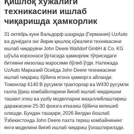
Қишлоқ хўжалиги
техникасини ишлаб
чиқаришда ҳамкорлик
31 октябрь куни Вальдорф шаҳрида (Германия) UzAuto
ва дунёдаги энг йирик қишлоқ хўжалиги техникасини
ишлаб чиқарувчи John Deere Walldorf GmbH & Co. KG
шўъба корхонаси ўртасида ҳамкорлик тўғрисидаги
битимни имзолаш маросими бўлиб ўтди. Натижада
UzAuto Марказий Осиёда John Deere техникасини
ишлаб чиқариш бўйича ягона ҳамкорга айланди.
Томонлар 6140 В русумли тракторлар ва W430 русумли
ғалла ўриш комбайнларини йиғиб ишлаб чиқаришни
ташкил этиш ва ушбу моделларни маҳаллийлаштириш
даражасини 25-30 фоизга етказиш бўйича келишиб
олишди. Бундан ташқари, 2026 йилдан бошлаб
Ўзбекистонда John Deere пахта териш комбайнининг
янги моделини йиғиб ишлаб чиқариш ўзлаштирилади.