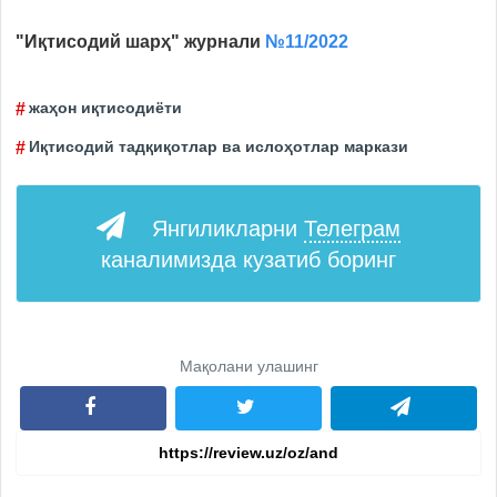
"Иқтисодий шарҳ" журнали
№11/2022
жаҳон иқтисодиёти
Иқтисодий тадқиқотлар ва ислоҳотлар маркази
Янгиликларни
Телеграм
каналимизда кузатиб боринг
Мақолани улашинг