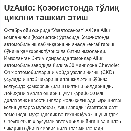
UzAuto: Қозоғистонда тўлиқ
циклни ташкил этиш
Октябрь ойи охирида “Ўзавтосаноат” АЖ ва Allur
компанияси (Қозоғистон) ўртасида Қозоғистонда
автомобиль ишлаб чиқаришни янада кенгайтириш
бўйича ҳамкорлик тўғрисида битим имзоланди.
Имзоланган битим доирасида томонлар Allur
автомобиль заводида йилига 30 минг дона Chevrolet
Onix автомобилларини майда узелли йиғиш (CKD)
усулида ишлаб чиқаришни ташкил этиш бўйича
келгусида ҳамкорлик қилиш ниятини билдиришди.
Лойиҳани амалга ошириш учун қарийб 50 млн
долларлик инвестициялар жалб қилинади. Эришилган
келишувларга мувофиқ, Allur заводи “Ўзавтосаноат”
томонидан муҳандислик ва техник кўмак, шунингдек,
Chevrolet Onix русумли автомобилни йиғиш ва ишлаб
чиқариш бўйича сервис билан таъминланади.