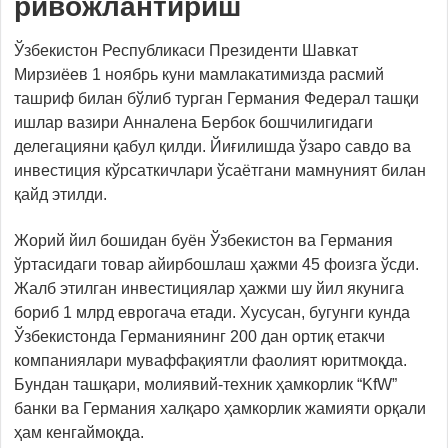
ривожлантириш
Ўзбекистон Республикаси Президенти Шавкат
Мирзиёев 1 ноябрь куни мамлакатимизда расмий
ташриф билан бўлиб турган Германия Федерал ташқи
ишлар вазири Анналена Бербок бошчилигидаги
делегацияни қабул қилди. Йиғилишда ўзаро савдо ва
инвестиция кўрсаткичлари ўсаётгани мамнуният билан
қайд этилди.
Жорий йил бошидан буён Ўзбекистон ва Германия
ўртасидаги товар айирбошлаш ҳажми 45 фоизга ўсди.
Жалб этилган инвестициялар ҳажми шу йил якунига
бориб 1 млрд еврогача етади. Хусусан, бугунги кунда
Ўзбекистонда Германиянинг 200 дан ортиқ етакчи
компаниялари муваффақиятли фаолият юритмоқда.
Бундан ташқари, молиявий-техник ҳамкорлик “KfW”
банки ва Германия халқаро ҳамкорлик жамияти орқали
ҳам кенгаймоқда.