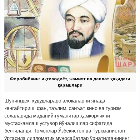
Форобийнинг иқтисодиёт, жамият ва давлат ҳақидаги
қарашлари
Шунингдек, ҳудудлараро алоқаларни янада
кенгайтириш, фан, таълим, санъат, кино ва туризм
соҳаларида маданий-гуманитар ҳамкорликни
мустаҳкамлаш устувор йўналишлар сифатида
белгиланди. Томонлар Ўзбекистон ва Туркманистон
ўртасида дипломатик муносабатлар ўрнатилганининг