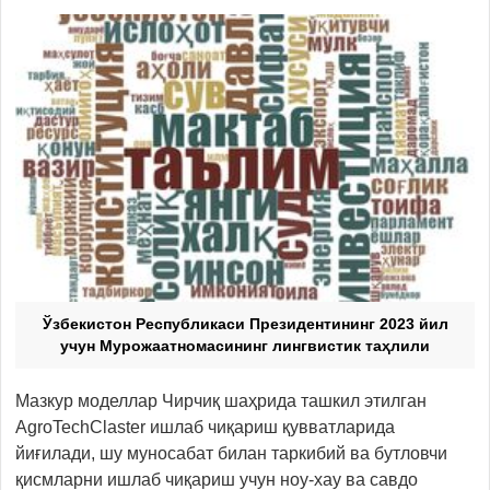
Ўзбекистон Республикаси Президентининг 2023 йил
учун Мурожаатномасининг лингвистик таҳлили
Мазкур моделлар Чирчиқ шаҳрида ташкил этилган
AgroTechClaster ишлаб чиқариш қувватларида
йиғилади, шу муносабат билан таркибий ва бутловчи
қисмларни ишлаб чиқариш учун ноу-хау ва савдо