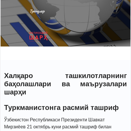
Халқаро ташкилотларнинг
баҳолашлари ва маърузалари
шарҳи
Туркманистонга расмий ташриф
Ўзбекистон Республикаси Президенти Шавкат
Мирзиёев 21 октябрь куни расмий ташриф билан