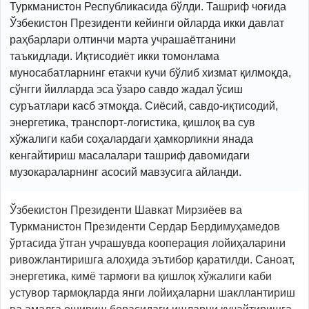
Туркманистон Республикасида бўлди. Ташриф чоғида
Ўзбекистон Президенти кейинги ойларда икки давлат
раҳбарлари олтинчи марта учрашаётганини
таъкидлади. Иқтисодиёт икки томонлама
муносабатларнинг етакчи кучи бўлиб хизмат қилмоқда,
сўнгги йилларда эса ўзаро савдо жадал ўсиш
суръатлари касб этмоқда. Сиёсий, савдо-иқтисодий,
энергетика, транспорт-логистика, қишлоқ ва сув
хўжалиги каби соҳалардаги ҳамкорликни янада
кенгайтириш масалалари ташриф давомидаги
музокараларнинг асосий мавзусига айланди.
Ўзбекистон Президенти Шавкат Мирзиёев ва
Туркманистон Президенти Сердар Бердимуҳамедов
ўртасида ўтган учрашувда кооперация лойиҳаларини
ривожлантиришга алоҳида эътибор қаратилди. Саноат,
энергетика, кимё тармоғи ва қишлоқ хўжалиги каби
устувор тармоқларда янги лойиҳаларни шакллантириш