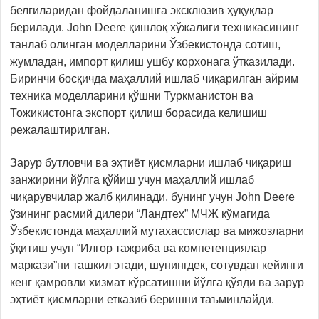
белгиларидан фойдаланишга эксклюзив ҳуқуқлар
берилади. John Deere қишлоқ хўжалиги техникасининг
танлаб олинган моделларини Ўзбекистонда сотиш,
жумладан, импорт қилиш ушбу корхонага ўтказилади.
Биринчи босқичда маҳаллий ишлаб чиқарилган айрим
техника моделларини қўшни Туркманистон ва
Тожикистонга экспорт қилиш борасида келишиш
режалаштирилган.
Зарур бутловчи ва эҳтиёт қисмларни ишлаб чиқариш
занжирини йўлга қўйиш учун маҳаллий ишлаб
чиқарувчилар жалб қилинади, бунинг учун John Deere
ўзининг расмий дилери “Ландтех” МЧЖ кўмагида
Ўзбекистонда маҳаллий мутахассислар ва мижозларни
ўқитиш учун “Илғор тажриба ва компетенциялар
маркази”ни ташкил этади, шунингдек, сотувдан кейинги
кенг қамровли хизмат кўрсатишни йўлга қўяди ва зарур
эҳтиёт қисмларни етказиб беришни таъминлайди.