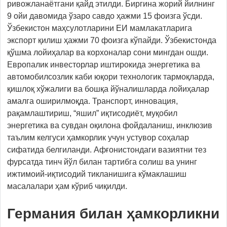
ривожланаётгани қайд этилди. Биргина жорий йилнинг
9 ойи давомида ўзаро савдо ҳажми 15 фоизга ўсди.
Ўзбекистон маҳсулотларини ЕИ мамлакатларига
экспорт қилиш ҳажми 70 фоизга кўпайди. Ўзбекистонда
қўшма лойиҳалар ва корхоналар сони мингдан ошди.
Европалик инвесторлар иштирокида энергетика ва
автомобилсозлик каби юқори технологик тармоқларда,
қишлоқ хўжалиги ва бошқа йўналишларда лойиҳалар
амалга оширилмоқда. Транспорт, инновация,
рақамлаштириш, “яшил” иқтисодиёт, муқобил
энергетика ва сувдан оқилона фойдаланиш, инклюзив
таълим келгуси ҳамкорлик учун устувор соҳалар
сифатида белгиланди. Афғонистондаги вазиятни тез
фурсатда тинч йўл билан тартибга солиш ва унинг
ижтимоий-иқтисодий тикланишига кўмаклашиш
масалалари ҳам кўриб чиқилди.
Германия билан ҳамкорликни