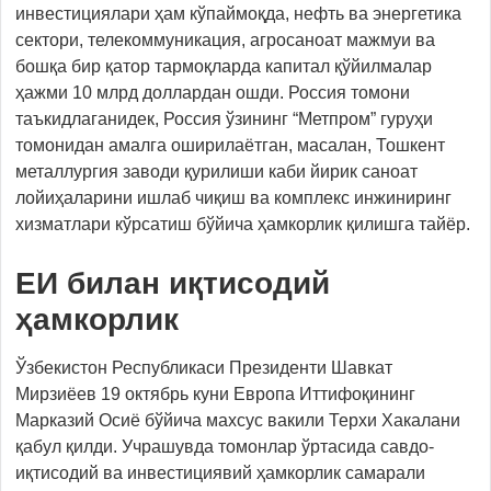
инвестициялари ҳам кўпаймоқда, нефть ва энергетика
сектори, телекоммуникация, агросаноат мажмуи ва
бошқа бир қатор тармоқларда капитал қўйилмалар
ҳажми 10 млрд доллардан ошди. Россия томони
таъкидлаганидек, Россия ўзининг “Метпром” гуруҳи
томонидан амалга оширилаётган, масалан, Тошкент
металлургия заводи қурилиши каби йирик саноат
лойиҳаларини ишлаб чиқиш ва комплекс инжиниринг
хизматлари кўрсатиш бўйича ҳамкорлик қилишга тайёр.
ЕИ билан иқтисодий
ҳамкорлик
Ўзбекистон Республикаси Президенти Шавкат
Мирзиёев 19 октябрь куни Европа Иттифоқининг
Марказий Осиё бўйича махсус вакили Терхи Хакалани
қабул қилди. Учрашувда томонлар ўртасида савдо-
иқтисодий ва инвестициявий ҳамкорлик самарали