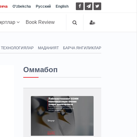
екча
O'zbekcha
Русский
English
иқотлар
Book Review
ТЕХНОЛОГИЯЛАР
МАДАНИЯТ
БАРЧА ЯНГИЛИКЛАР
Оммабоп