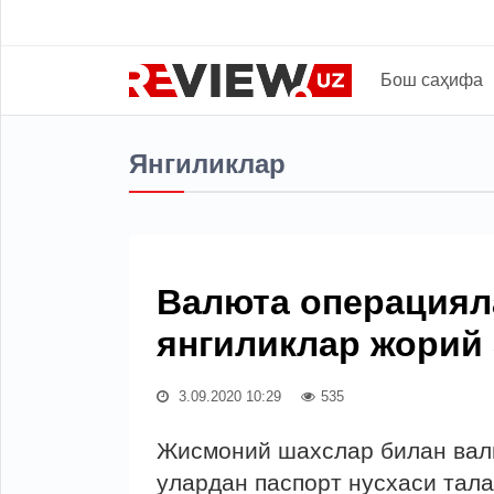
Бош саҳифа
Янгиликлар
Валюта операциял
янгиликлар жорий
3.09.2020 10:29
535
Жисмоний шахслар билан вал
улардан паспорт нусхаси тала