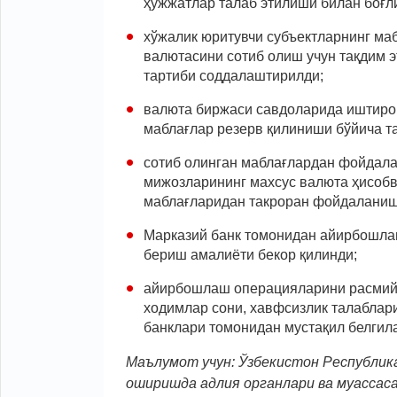
ҳужжатлар талаб этилиши билан боғл
хўжалик юритувчи субъектларнинг ма
валютасини сотиб олиш учун тақдим 
тартиби соддалаштирилди;
валюта биржаси савдоларида иштирок
маблағлар резерв қилиниши бўйича та
сотиб олинган маблағлардан фойдала
мижозларининг махсус валюта ҳисобва
маблағларидан такроран фойдаланиш
Марказий банк томонидан айирбошла
бериш амалиёти бекор қилинди;
айирбошлаш операцияларини расмий
ходимлар сони, хавфсизлик талаблар
банклари томонидан мустақил белгил
Маълумот учун: Ўзбекистон Республик
оширишда адлия органлари ва муасса