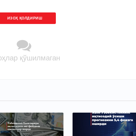
ИЗОҲ ҚОЛДИРИШ
оҳлар қўшилмаган