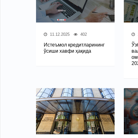
11.12.2025
402
Истеъмол кредитларининг
Ўз
ўсиши хавфи ҳақида
ва
ом
20