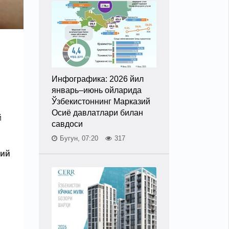
Инфографика: 2026 йил
январь–июнь ойларида
Ўзбекистоннинг Марказий
Осиё давлатлари билан
й
савдоси
Бугун, 07:20
317
рий