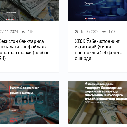
27.11.2024
184
15.05.2024
170
бекистон банкларида
ХВЖ Ўзбекистоннинг
лютадаги энг фойдали
иқтисодий ўсиши
онатлар шарҳи (ноябрь
прогнозини 5,4 фоизга
24)
оширди