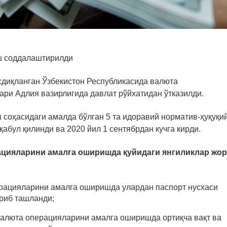
ш соддалаштирилди
сдиқланган Ўзбекистон Республикасида валюта
ри Адлия вазирлигида давлат рўйхатидан ўтказилди.
 соҳасидаги амалда бўлган 5 та идоравий норматив-ҳуқуқи
абул қилинди ва 2020 йил 1 сентябрдан кучга кирди.
ацияларини амалга оширишда қуйидаги янгиликлар жо
рацияларини амалга оширишда улардан паспорт нусхаси
ариб ташланди;
алюта операцияларини амалга оширишда ортиқча вақт ва