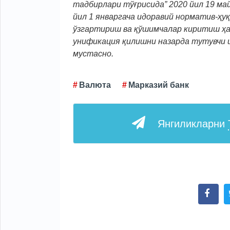
тадбирлари тўғрисида” 2020 йил 19 ма
йил 1 январгача идоравий норматив-ҳу
ўзгартириш ва қўшимчалар киритиш ҳа
унификация қилишни назарда тутувчи 
мустасно.
Валюта
Марказий банк
Янгиликларни