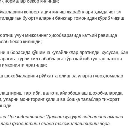
иқ нормалар бекор қилинди;
блағларини конвертация қилиш жараёнлари ҳамда чет эл
этиладиган буюртмаларни банклар томонидан кўриб чиқиш
 этиш учун мижознинг ҳисобварағида қатъий равишда
лаб бекор қилинди;
ниш борасида қўшимча қулайликлар яратилди, хусусан, бан
рағига турли хил сабабларга кўра қайтиб тушган валюта
 имконияти яратилди;
ш шохобчаларини рўйхатга олиш ва уларга гувоҳномалар
лаштириш тартиби, валюта айирбошлаш шохобчаларида
и, уларни мониторинг қилиш ва бошқа талаблар тижорат
анади.
аси Президентининг “Давлат ҳуқуқий сиёсатини амалга
салари фаолиятини янада такомиллаштириш чора-