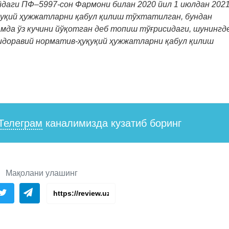
йдаги ПФ–5997-сон Фармони билан 2020 йил 1 июлдан 202
қуқий ҳужжатларни қабул қилиш тўхтатилган, бундан
мда ўз кучини йўқотган деб топиш тўғрисидаги, шунингд
идоравий норматив-ҳуқуқий ҳужжатларни қабул қилиш
Телеграм
каналимизда кузатиб боринг
Мақолани улашинг