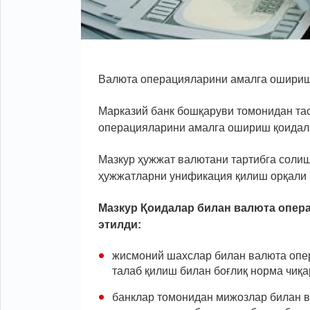
Валюта операцияларини амалга ошири
Марказий банк бошқаруви томонидан та
операцияларини амалга ошириш қоидала
Мазкур ҳужжат валютани тартибга солиш
ҳужжатларни унификация қилиш орқали қ
Мазкур Қоидалар билан валюта опер
этилди:
жисмоний шахслар билан валюта опе
талаб қилиш билан боғлиқ норма чиқ
банклар томонидан мижозлар билан в