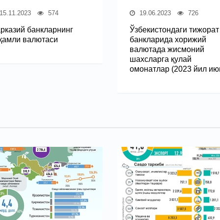
15.11.2023
574
19.06.2023
726
рказий банкларнинг
Ўзбекистондаги тижорат
қамли валютаси
банкларида хорижий
валютада жисмоний
шахсларга қулай
омонатлар (2023 йил ию