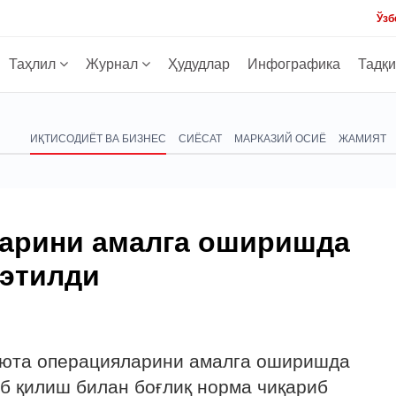
Ўзб
Таҳлил
Журнал
Ҳудудлар
Инфографика
Тадқ
ИҚТИСОДИЁТ ВА БИЗНЕС
СИЁСАТ
МАРКАЗИЙ ОСИЁ
ЖАМИЯТ
арини амалга оширишда
 этилди
юта операцияларини амалга оширишда
б қилиш билан боғлиқ норма чиқариб