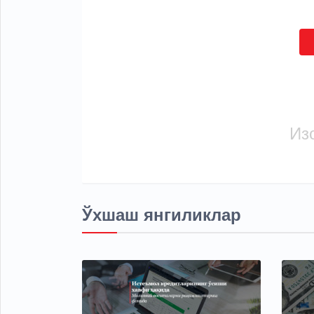
Из
Ўхшаш янгиликлар