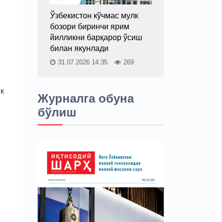
Ўзбекистон кўчмас мулк
бозори биринчи ярим
йилликни барқарор ўсиш
билан якунлади
31.07.2026 14:35
269
к
Журналга обуна
бўлиш