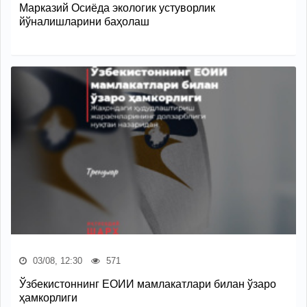
Марказий Осиёда экологик устуворлик
йўналишларини баҳолаш
03/08, 12:30
571
Ўзбекистоннинг ЕОИИ мамлакатлари билан ўзаро
ҳамкорлиги