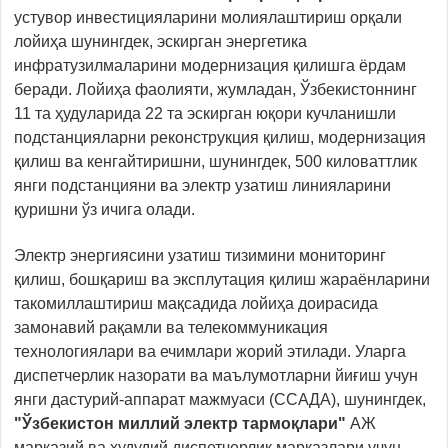
устувор инвестицияларини молиялаштириш орқали
лойиҳа шунингдек, эскирган энергетика
инфратузилмаларини модернизация қилишга ёрдам
беради. Лойиҳа фаолияти, жумладан, Ўзбекистоннинг
11 та ҳудуларида 22 та эскирган юқори кучланишли
подстанцияларни реконструкция қилиш, модернизация
қилиш ва кенгайтиришни, шунингдек, 500 киловаттлик
янги подстанцияни ва электр узатиш линияларини
қуришни ўз ичига олади.
Электр энергиясини узатиш тизимини мониторинг
қилиш, бошқариш ва эксплутация қилиш жараёнларини
такомиллаштириш мақсадида лойиҳа доирасида
замонавий рақамли ва телекоммуникация
технологиялари ва ечимлари жорий этилади. Уларга
диспетчерлик назорати ва маълумотларни йиғиш учун
янги дастурий-аппарат мажмуаси (СCAДA), шунингдек,
"Ўзбекистон миллий электр тармоқлари"
AЖ
марказий ва ҳудудий диспетчерлик марказлари учун