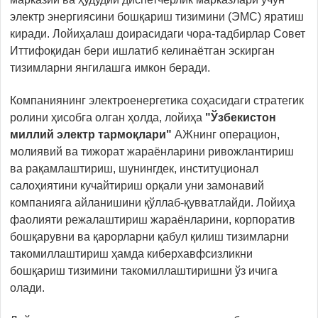
электр энергиясини бошқариш тизимини (ЭМС) яратиш
киради. Лойиҳалаш доирасидаги чора-тадбирлар Совет
Иттифоқидан бери ишлатиб келинаётган эскирган
тизимларни янгилашга имкон беради.
Компаниянинг электроенергетика соҳасидаги стратегик
ролини ҳисобга олган ҳолда, лойиҳа
"Ўзбекистон
миллий электр тармоқлари"
AЖнинг операцион,
молиявий ва тижорат жараёнларини ривожлантириш
ва рақамлаштириш, шунингдек, институционал
салоҳиятини кучайтириш орқали уни замонавий
компанияга айланишини қўллаб-қувватлайди. Лойиҳа
фаолияти режалаштириш жараёнларини, корпоратив
бошқарувни ва қарорларни қабул қилиш тизимларни
такомиллаштириш ҳамда киберхавфсизликни
бошқариш тизимини такомиллаштиришни ўз ичига
олади.