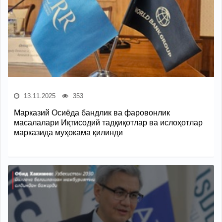
13.11.2025
353
Марказий Осиёда бандлик ва фаровонлик
масалалари Иқтисодий тадқиқотлар ва ислоҳотлар
марказида муҳокама қилинди