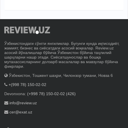
Ўзбекистондаги сўнгги янгиликлар. Бугунги кунда иқтисодиёт,
жамият, бизнес ва сиёсатдаги асосий воқеалар. Review.uz
асосий йўналишлар бўйича Ўзбекистон бўйича таҳлилий
шарҳларни нашр этади. Сиёсатшунослар ва бошқа
мутахассисларнинг долзарб масалалар ва мавзулар бўйича
фикрлари.
Ўзбекистон, Тошкент шаҳри, Чилонзор тумани, Новза 6
+(998 78) 150-02-02
Devonxona:
(+998 78) 150-02-02 (426)
info@review.uz
cer@exat.uz