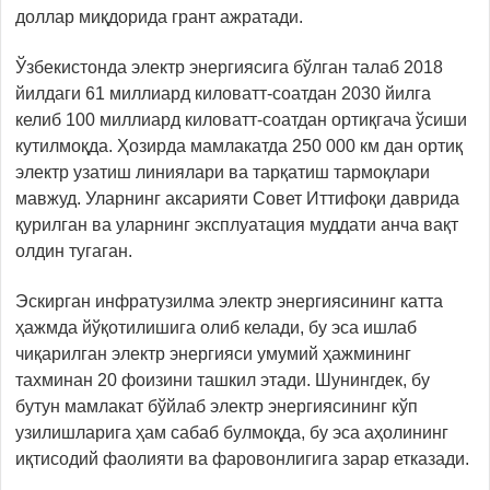
доллар миқдорида грант ажратади.
Ўзбекистонда электр энергиясига бўлган талаб 2018
йилдаги 61 миллиард киловатт-соатдан 2030 йилга
келиб 100 миллиард киловатт-соатдан ортиқгача ўсиши
кутилмоқда. Ҳозирда мамлакатда 250 000 км дан ортиқ
электр узатиш линиялари ва тарқатиш тармоқлари
мавжуд. Уларнинг аксарияти Совет Иттифоқи даврида
қурилган ва уларнинг эксплуатация муддати анча вақт
олдин тугаган.
Эскирган инфратузилма электр энергиясининг катта
ҳажмда йўқотилишига олиб келади, бу эса ишлаб
чиқарилган электр энергияси умумий ҳажмининг
тахминан 20 фоизини ташкил этади. Шунингдек, бу
бутун мамлакат бўйлаб электр энергиясининг кўп
узилишларига ҳам сабаб булмоқда, бу эса аҳолининг
иқтисодий фаолияти ва фаровонлигига зарар етказади.