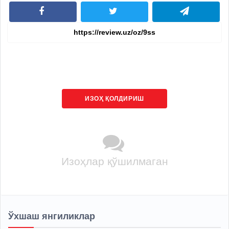
ИЗОҲ ҚОЛДИРИШ
Изоҳлар қўшилмаган
Ўхшаш янгиликлар