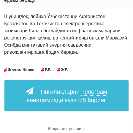
ёрдам беради.
Шунингдек, лойиҳа Ўзбекистонни Aфғонистон,
Қозоғистон ва Тожикистон электроэнергетика
тизимлари билан боғлайдиган инфратузилмаларини
реконструкция қилиш ва кенгайтириш орқали Марказий
Осиёда минтақавий энергия савдосини
ривожлантиришга ёрдам беради.
Жаҳон банки
ВБ
ЖБ
Янгиликларни
Телеграм
каналимизда кузатиб боринг
Мақолани улашинг