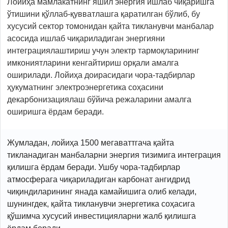
Лойиҳа мамлакатнинг яшил энергия ишлаб чиқаришга
ўтишини қўллаб-қувватлашга қаратилган бўлиб, бу
хусусий сектор томонидан қайта тикланувчи манбалар
асосида ишлаб чиқариладиган энергияни
интеграциялаштириш учун электр тармоқларининг
имкониятларини кенгайтириш орқали амалга
оширилади. Лойиҳа доирасидаги чора-тадбирлар
ҳукуматнинг электроэнергетика соҳасини
декарбонизациялаш бўйича режаларини амалга
оширишга ёрдам беради.
Жумладан, лойиҳа 1500 мегаваттгача қайта
тикланадиган манбаларни энергия тизимига интеграция
қилишга ёрдам беради. Ушбу чора-тадбирлар
атмосферага чиқариладиган карбонат ангидрид
чиқиндиларининг янада камайишига олиб келади,
шунингдек, қайта тикланувчи энергетика соҳасига
қўшимча хусусий инвестицияларни жалб қилишга