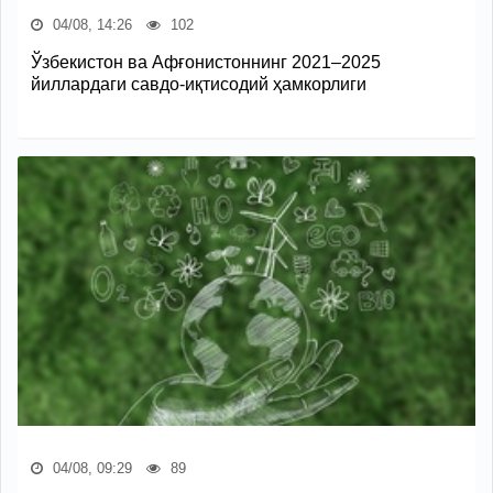
04/08, 14:26
102
Ўзбекистон ва Афғонистоннинг 2021–2025
йиллардаги савдо-иқтисодий ҳамкорлиги
04/08, 09:29
89