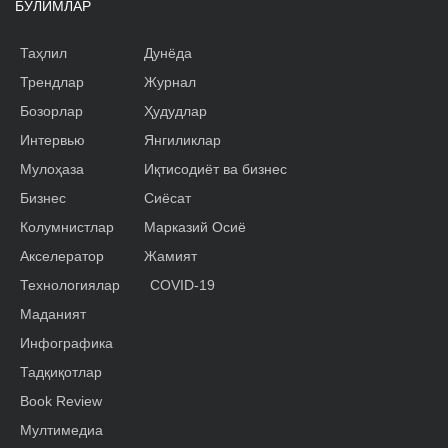
БЎЛИМЛАР
Таҳлил
Дунёда
Трендлар
Журнал
Бозорлар
Ҳудудлар
Интервью
Янгиликлар
Мулоҳаза
Иқтисодиёт ва бизнес
Бизнес
Сиёсат
Колумнистлар
Марказий Осиё
Акселератор
Жамият
Технологиялар
COVID-19
Маданият
Инфографика
Тадқиқотлар
Book Review
Мултимедиа