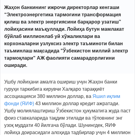
Жаҳон банкининг ижрочи директорлар кенгаши
“Электроэнергетика тармоғини трансформация
қилиш ва электр энергиясини барқарор узатиш”
лойиҳасини
маъқуллади. Лойиҳа бутун мамлакат
бўйлаб миллионлаб уй хўжаликлари ва
корхоналарни узлуксиз электр таъминоти билан
таъминлаш мақсадида "Ўзбекистон миллий электр
тармоқлари" AЖ фаолияти самарадорлигини
оширади.
Ушбу лойиҳани амалга ошириш учун Жаҳон банки
гуруҳи таркибига кирувчи Халқаро тараққиёт
ассоциацияси 380 миллион доллар, ва
Яшил иқлим
фонди (ЯИФ)
43 миллион доллар кредит ажратади.
Ушбу молиялаштириш Ўзбекистон ҳукуматига жуда паст
фоиз ставкаларида тақдим этилади ва тўловнинг энг
узоқ муддати 40 йилгача бўлади. Шунингдек, ЯИФ
лойиҳа доирасидаги алоҳида тадбирлар учун 4 миллион