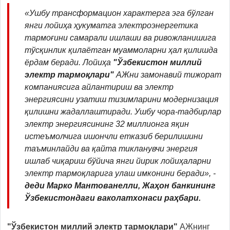
«Ушбу трансформацион характерга эга бўлган
янги лойиҳа ҳукуматга электроэнергетика
тармоғини самарали ишлаши ва ривожланишига
тўсқинлик қилаётган муаммоларни ҳал қилишда
ёрдам беради. Лойиҳа
"Ўзбекистон миллий
электр тармоқлари"
AЖни замонавий тижорат
компаниясига айлантириш ва электр
энергиясини узатиш тизимларини модернизация
қилишни жадаллаштиради. Ушбу чора-тадбирлар
электр энергиясининг 32 миллионга яқин
истеъмолчига ишончли етказиб берилишини
таъминлайди ва қайта тикланувчи энергия
ишлаб чиқариш бўйича янги йирик лойиҳаларни
электр тармоқларига улаш имконини беради», -
деди Марко Мантованелли, Жаҳон банкининг
Ўзбекистондаги ваколатхонаси раҳбари.
"Ўзбекистон миллий электр тармоқлари"
AЖнинг