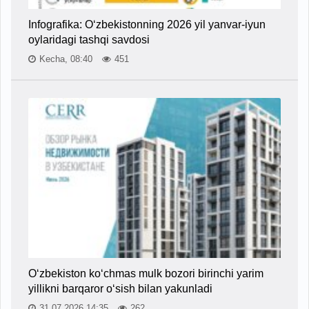
Infografika: O‘zbekistonning 2026 yil yanvar-iyun
oylaridagi tashqi savdosi
Kecha, 08:40
451
O‘zbekiston ko‘chmas mulk bozori birinchi yarim
yillikni barqaror o‘sish bilan yakunladi
31.07.2026 14:35
262