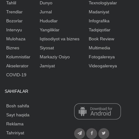
Tahlil
Dunyo
Texnologiyalar
Trendlar
Jurnal
Madaniyat
Bozorlar
Hududlar
Infografika
Intervyu
Yangiliklar
Tadqiqotlar
Mulohaza
Iqtisodiyot va biznes
Book Review
Biznes
Siyosat
Multimedia
Kolumnistlar
Markaziy Osiyo
Fotogalereya
Akselerator
Jamiyat
Videogalereya
COVID-19
SAHIFALAR
Bosh sahifa
Sayt haqida
Reklama
Tahririyat