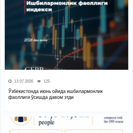
13.07.2026
125
Ўзбекистонда июнь ойида ишбилармонлик
фаоллиги ўсишда давом этди