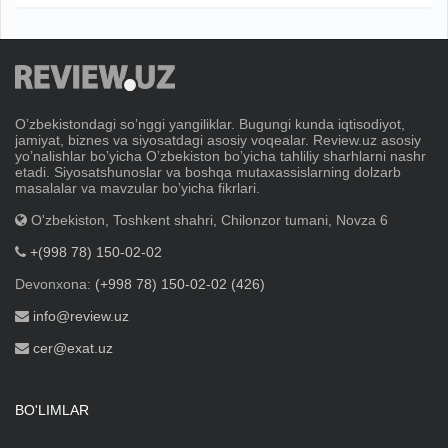
Oʼzbekistondagi soʼnggi yangiliklar. Bugungi kunda iqtisodiyot,
jamiyat, biznes va siyosatdagi asosiy voqealar. Review.uz asosiy
yoʼnalishlar boʼyicha Oʼzbekiston boʼyicha tahliliy sharhlarni nashr
etadi. Siyosatshunoslar va boshqa mutaxassislarning dolzarb
masalalar va mavzular boʼyicha fikrlari.
O'zbekiston, Toshkent shahri, Chilonzor tumani, Novza 6
+(998 78) 150-02-02
Devonxona:
(+998 78) 150-02-02 (426)
info@review.uz
cer@exat.uz
BO'LIMLAR