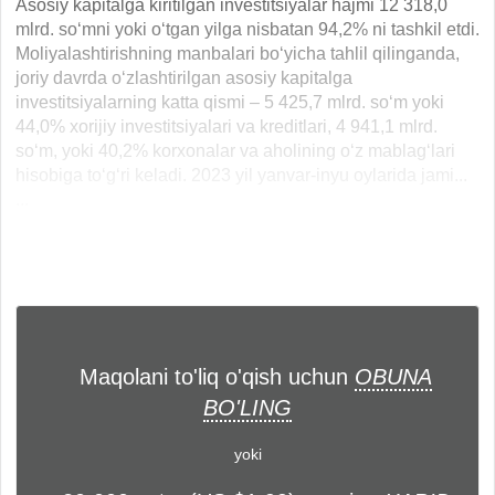
Asosiy kapitalga kiritilgan investitsiyalar hajmi 12 318,0
mlrd. so‘mni yoki o‘tgan yilga nisbatan 94,2% ni tashkil etdi.
Moliyalashtirishning manbalari bo‘yicha tahlil qilinganda,
joriy davrda o‘zlashtirilgan asosiy kapitalga
investitsiyalarning katta qismi – 5 425,7 mlrd. so‘m yoki
44,0% xorijiy investitsiyalari va kreditlari, 4 941,1 mlrd.
so‘m, yoki 40,2% korxonalar va aholining o‘z mablag‘lari
hisobiga to‘g‘ri keladi. 2023 yil yanvar-inyu oylarida jami...
...
Maqolani to'liq o'qish uchun
OBUNA
BO'LING
yoki