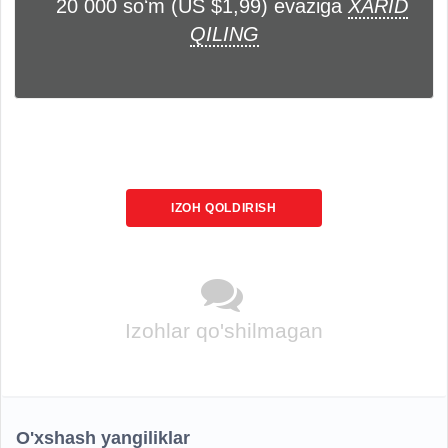
20 000 soʻm (US $1,99) evaziga
XARID
QILING
IZOH QOLDIRISH
Izohlar qo'shilmagan
O'xshash yangiliklar