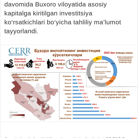
davomida Buxoro viloyatida asosiy
kapitalga kiritilgan investitsiya
ko‘rsatkichlari bo‘yicha tahliliy ma’lumot
tayyorlandi.