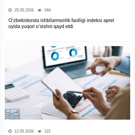
25.05.2026
344
O‘zbekistonda ishbilarmonlik faolligi indeksi aprel
oyida yuqori o‘sishni qayd etdi
12.05.2026
122