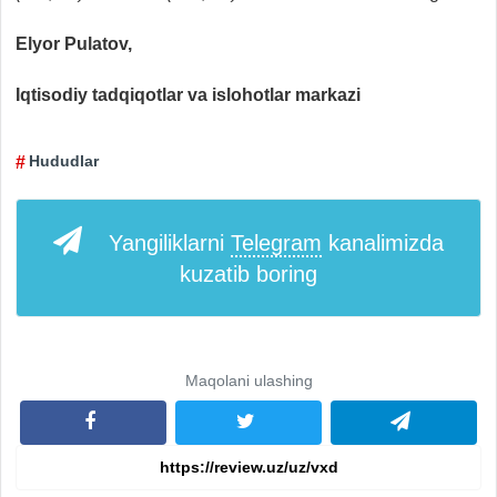
Elyor Pulatov,
Iqtisodiy tadqiqotlar va islohotlar markazi
Hududlar
Yangiliklarni
Telegram
kanalimizda
kuzatib boring
Maqolani ulashing