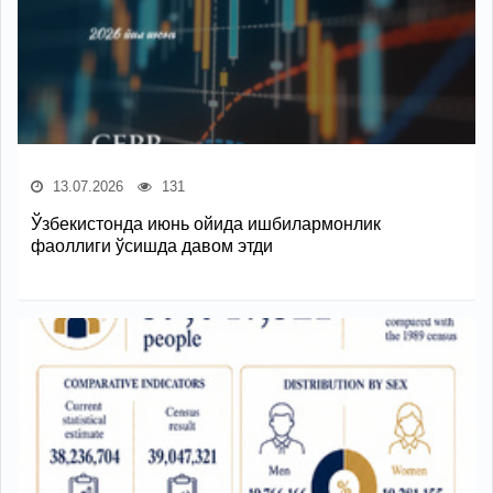
13.07.2026
131
Ўзбекистонда июнь ойида ишбилармонлик
фаоллиги ўсишда давом этди