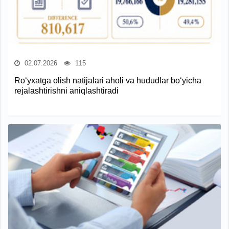
02.07.2026
115
Ro‘yxatga olish natijalari aholi va hududlar bo‘yicha
rejalashtirishni aniqlashtiradi