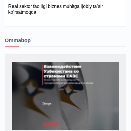
Real sektor faolligi biznes muhitga ijobiy ta’sir
ko‘rsatmoqda
Ommabop