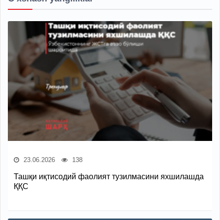
23.06.2026
138
Ташқи иқтисодий фаолият тузилмасини яхшилашда
ҚҚС