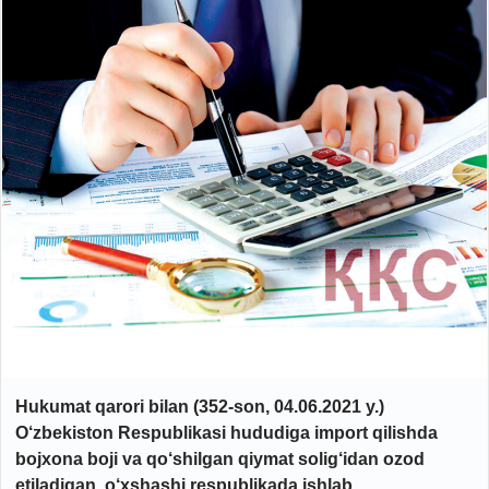
Hukumat qarori bilan (352-son, 04.06.2021 y.)
O‘zbekiston Respublikasi hududiga import qilishda
bojxona boji va qo‘shilgan qiymat solig‘idan ozod
etiladigan, o‘xshashi respublikada ishlab