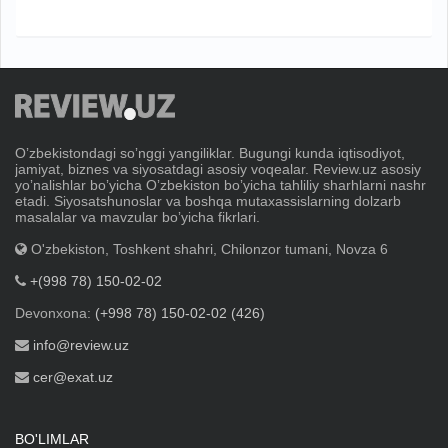
Oʼzbekistondagi soʼnggi yangiliklar. Bugungi kunda iqtisodiyot,
jamiyat, biznes va siyosatdagi asosiy voqealar. Review.uz asosiy
yoʼnalishlar boʼyicha Oʼzbekiston boʼyicha tahliliy sharhlarni nashr
etadi. Siyosatshunoslar va boshqa mutaxassislarning dolzarb
masalalar va mavzular boʼyicha fikrlari.
O'zbekiston, Toshkent shahri, Chilonzor tumani, Novza 6
+(998 78) 150-02-02
Devonxona:
(+998 78) 150-02-02 (426)
info@review.uz
cer@exat.uz
BO'LIMLAR