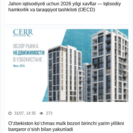
Jahon iqtisodiyoti uchun 2026 yilgi xavflar — Iqtisodiy
hamkorlik va taraqqiyot tashkiloti (OECD)
31/07, 14:35
273
O‘zbekiston ko‘chmas mulk bozori birinchi yarim yillikni
barqaror o‘sish bilan yakunladi