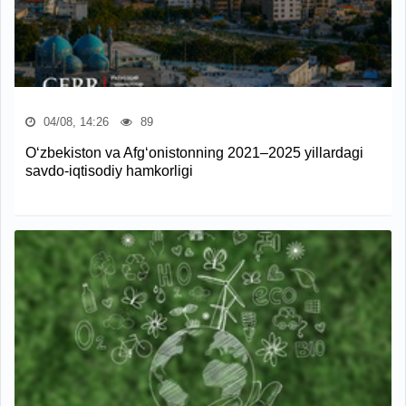
04/08, 14:26
89
O‘zbekiston va Afg‘onistonning 2021–2025 yillardagi
savdo-iqtisodiy hamkorligi