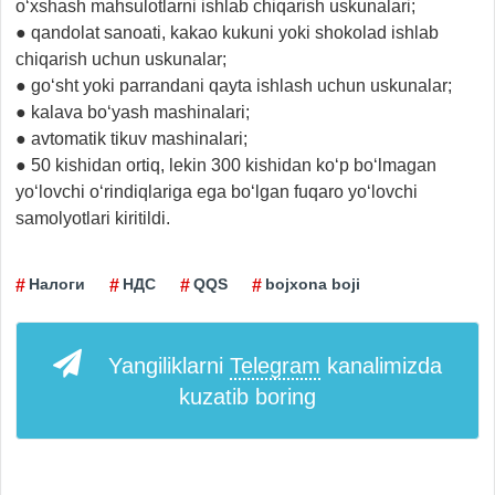
o‘xshash mahsulotlarni ishlab chiqarish uskunalari;
● qandolat sanoati, kakao kukuni yoki shokolad ishlab
chiqarish uchun uskunalar;
● go‘sht yoki parrandani qayta ishlash uchun uskunalar;
● kalava bo‘yash mashinalari;
● avtomatik tikuv mashinalari;
● 50 kishidan ortiq, lekin 300 kishidan ko‘p bo‘lmagan
yo‘lovchi o‘rindiqlariga ega bo‘lgan fuqaro yo‘lovchi
samolyotlari kiritildi.
Налоги
НДС
QQS
bojxona boji
Yangiliklarni
Telegram
kanalimizda
kuzatib boring