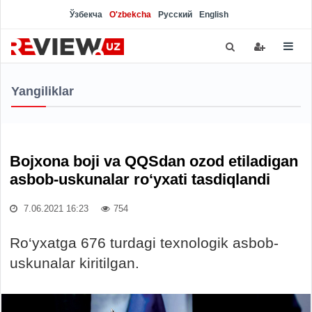
Ўзбекча
O'zbekcha
Русский
English
Yangiliklar
Bojxona boji va QQSdan ozod etiladigan
asbob-uskunalar ro‘yxati tasdiqlandi
7.06.2021 16:23
754
Ro‘yxatga 676 turdagi texnologik asbob-
uskunalar kiritilgan.