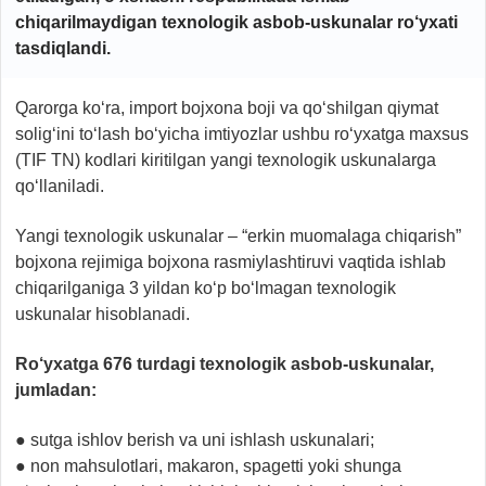
chiqarilmaydigan texnologik asbob-uskunalar ro‘yxati
tasdiqlandi.
Qarorga ko‘ra, import bojxona boji va qo‘shilgan qiymat
solig‘ini to‘lash bo‘yicha imtiyozlar ushbu ro‘yxatga maxsus
(TIF TN) kodlari kiritilgan yangi texnologik uskunalarga
qo‘llaniladi.
Yangi texnologik uskunalar – “erkin muomalaga chiqarish”
bojxona rejimiga bojxona rasmiylashtiruvi vaqtida ishlab
chiqarilganiga 3 yildan ko‘p bo‘lmagan texnologik
uskunalar hisoblanadi.
Ro‘yxatga 676 turdagi texnologik asbob-uskunalar,
jumladan:
● sutga ishlov berish va uni ishlash uskunalari;
● non mahsulotlari, makaron, spagetti yoki shunga