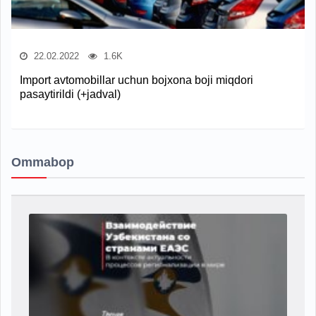
22.02.2022
1.6K
Import avtomobillar uchun bojxona boji miqdori
pasaytirildi (+jadval)
Ommabop