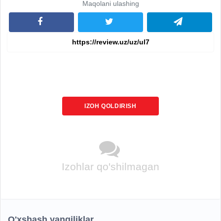
Maqolani ulashing
IZOH QOLDIRISH
Izohlar qo'shilmagan
O'xshash yangiliklar