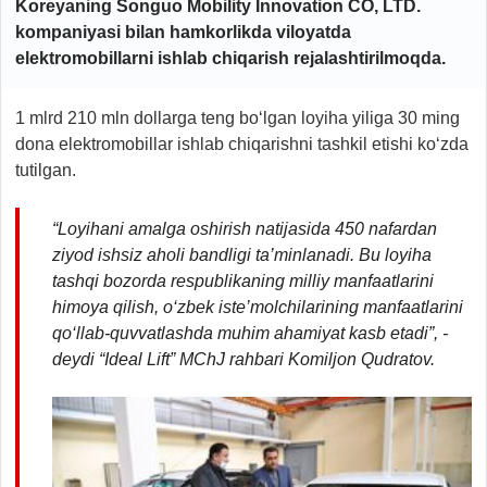
Koreyaning Songuo Mobility Innovation CO, LTD.
kompaniyasi bilan hamkorlikda viloyatda
elektromobillarni ishlab chiqarish
rejalashtirilmoqda.
1 mlrd 210 mln dollarga teng bo‘lgan loyiha yiliga 30 ming
dona elektromobillar ishlab chiqarishni tashkil etishi ko‘zda
tutilgan.
“Loyihani amalga oshirish natijasida 450 nafardan
ziyod ishsiz aholi bandligi ta’minlanadi. Bu loyiha
tashqi bozorda respublikaning milliy manfaatlarini
himoya qilish, o‘zbek iste’molchilarining manfaatlarini
qo‘llab-quvvatlashda muhim ahamiyat kasb etadi”, -
deydi “Ideal Lift” MChJ rahbari Komiljon Qudratov.