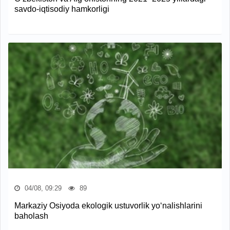
savdo-iqtisodiy hamkorligi
04/08, 09:29
89
Markaziy Osiyoda ekologik ustuvorlik yo‘nalishlarini
baholash