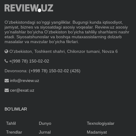
Oʼzbekistondagi soʼnggi yangiliklar. Bugungi kunda iqtisodiyot,
jamiyat, biznes va siyosatdagi asosiy voqealar. Review.uz asosiy
yoʼnalishlar boʼyicha Oʼzbekiston boʼyicha tahliliy sharhlarni nashr
etadi. Siyosatshunoslar va boshqa mutaxassislarning dolzarb
masalalar va mavzular boʼyicha fikrlari.
O'zbekiston, Toshkent shahri, Chilonzor tumani, Novza 6
+(998 78) 150-02-02
Devonxona:
(+998 78) 150-02-02 (426)
info@review.uz
cer@exat.uz
BO'LIMLAR
Tahlil
Dunyo
Texnologiyalar
Trendlar
Jurnal
Madaniyat