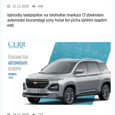
22.12.2025
444
Iqtisodiy tadqiqotlar va islohotlar markazi O‘zbekiston
avtomobil bozoridagi joriy holat bo‘yicha tahlilni taqdim
etdi
18.11.2025
337