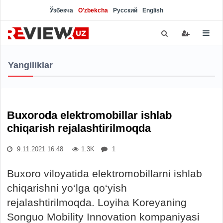
Ўзбекча
O'zbekcha
Русский
English
Yangiliklar
Buxoroda elektromobillar ishlab
chiqarish rejalashtirilmoqda
9.11.2021 16:48
1.3K
1
Buxoro viloyatida elektromobillarni ishlab
chiqarishni yo‘lga qo‘yish
rejalashtirilmoqda. Loyiha Koreyaning
Songuo Mobility Innovation kompaniyasi