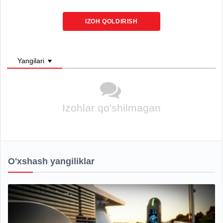
IZOH QOLDIRISH
Yangilari
Izohlar qo'shilmagan
O'xshash yangiliklar