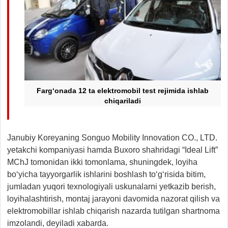
Farg‘onada 12 ta elektromobil test rejimida ishlab
chiqariladi
Janubiy Koreyaning Songuo Mobility Innovation CO., LTD.
yetakchi kompaniyasi hamda Buxoro shahridagi “Ideal Lift”
MChJ tomonidan ikki tomonlama, shuningdek, loyiha
bo‘yicha tayyorgarlik ishlarini boshlash to‘g‘risida bitim,
jumladan yuqori texnologiyali uskunalarni yetkazib berish,
loyihalashtirish, montaj jarayoni davomida nazorat qilish va
elektromobillar ishlab chiqarish nazarda tutilgan shartnoma
imzolandi, deyiladi xabarda.