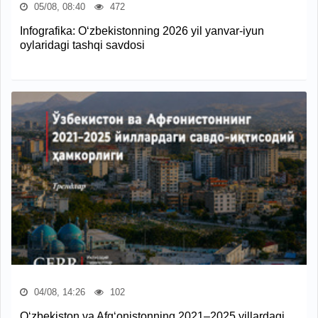
05/08, 08:40
472
Infografika: O‘zbekistonning 2026 yil yanvar-iyun
oylaridagi tashqi savdosi
04/08, 14:26
102
O‘zbekiston va Afg‘onistonning 2021–2025 yillardagi