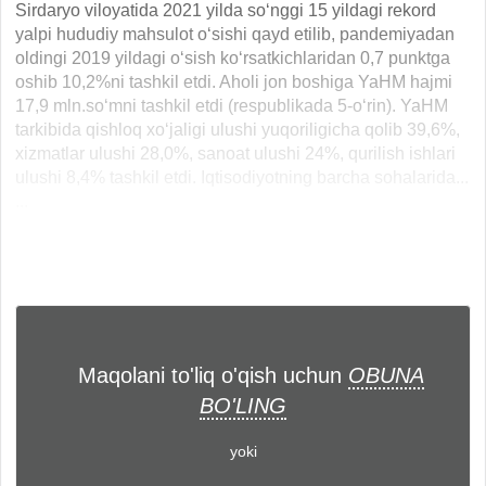
Sirdaryo viloyatida 2021 yilda so‘nggi 15 yildagi rekord
yalpi hududiy mahsulot o‘sishi qayd etilib, pandemiyadan
oldingi 2019 yildagi o‘sish ko‘rsatkichlaridan 0,7 punktga
oshib 10,2%ni tashkil etdi. Aholi jon boshiga YaHM hajmi
17,9 mln.so‘mni tashkil etdi (respublikada 5-o‘rin). YaHM
tarkibida qishloq xo‘jaligi ulushi yuqoriligicha qolib 39,6%,
xizmatlar ulushi 28,0%, sanoat ulushi 24%, qurilish ishlari
ulushi 8,4% tashkil etdi. Iqtisodiyotning barcha sohalarida...
...
Maqolani to'liq o'qish uchun
OBUNA
BO'LING
yoki