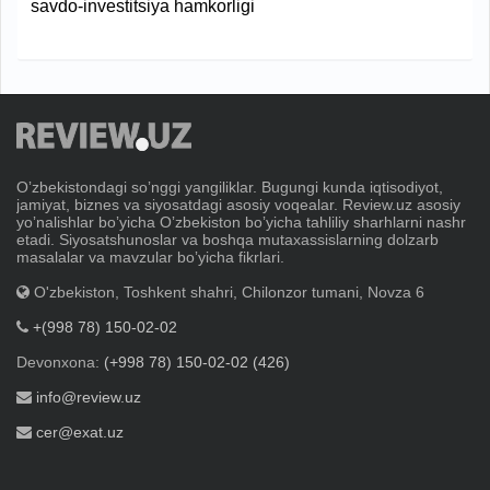
savdo-investitsiya hamkorligi
Oʼzbekistondagi soʼnggi yangiliklar. Bugungi kunda iqtisodiyot,
jamiyat, biznes va siyosatdagi asosiy voqealar. Review.uz asosiy
yoʼnalishlar boʼyicha Oʼzbekiston boʼyicha tahliliy sharhlarni nashr
etadi. Siyosatshunoslar va boshqa mutaxassislarning dolzarb
masalalar va mavzular boʼyicha fikrlari.
O'zbekiston, Toshkent shahri, Chilonzor tumani, Novza 6
+(998 78) 150-02-02
Devonxona:
(+998 78) 150-02-02 (426)
info@review.uz
cer@exat.uz