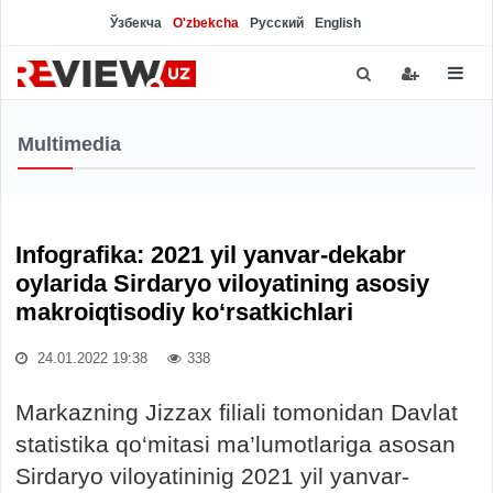
Ўзбекча
O'zbekcha
Русский
English
Multimedia
Infografika: 2021 yil yanvar-dekabr
oylarida Sirdaryo viloyatining asosiy
makroiqtisodiy ko‘rsatkichlari
24.01.2022 19:38
338
Markazning Jizzax filiali tomonidan Davlat
statistika qo‘mitasi ma’lumotlariga asosan
Sirdaryo viloyatininig 2021 yil yanvar-