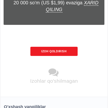
20 000 soʻm (US $1,99) evaziga
XARID
QILING
IZOH QOLDIRISH
Izohlar qo'shilmagan
O'xshash yangiliklar