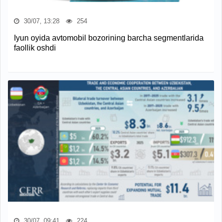
30/07, 13:28
254
Iyun oyida avtomobil bozorining barcha segmentlarida
faollik oshdi
30/07, 09:41
224