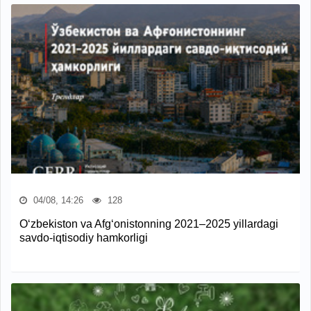
04/08, 14:26
128
O‘zbekiston va Afg‘onistonning 2021–2025 yillardagi
savdo-iqtisodiy hamkorligi