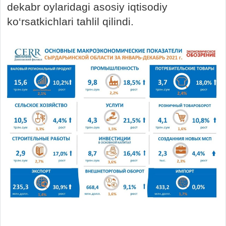
dekabr oylaridagi asosiy iqtisodiy
ko‘rsatkichlari tahlil qilindi.