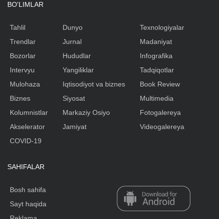
BO'LIMLAR
Tahlil
Dunyo
Texnologiyalar
Trendlar
Jurnal
Madaniyat
Bozorlar
Hududlar
Infografika
Intervyu
Yangiliklar
Tadqiqotlar
Mulohaza
Iqtisodiyot va biznes
Book Review
Biznes
Siyosat
Multimedia
Kolumnistlar
Markaziy Osiyo
Fotogalereya
Akselerator
Jamiyat
Videogalereya
COVID-19
SAHIFALAR
Bosh sahifa
Sayt haqida
Reklama