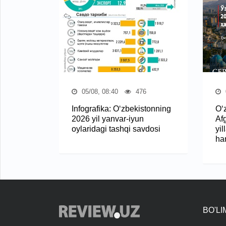
05/08, 08:40
476
Infografika: O‘zbekistonning
O‘
2026 yil yanvar-iyun
Af
oylaridagi tashqi savdosi
yil
ha
BO'L