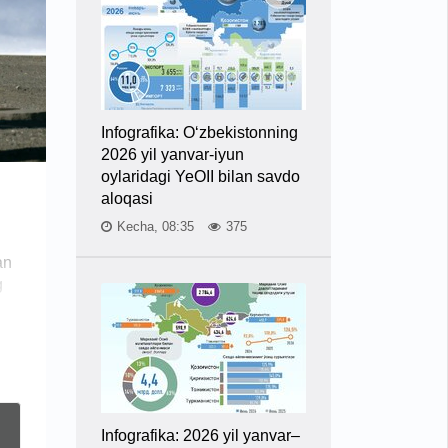
Infografika: O‘zbekistonning
2026 yil yanvar-iyun
oylaridagi YeOII bilan savdo
aloqasi
Kecha, 08:35
375
an
g
Infografika: 2026 yil yanvar–