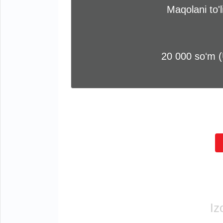
Maqolani to'
20 000 soʻm 
Iz