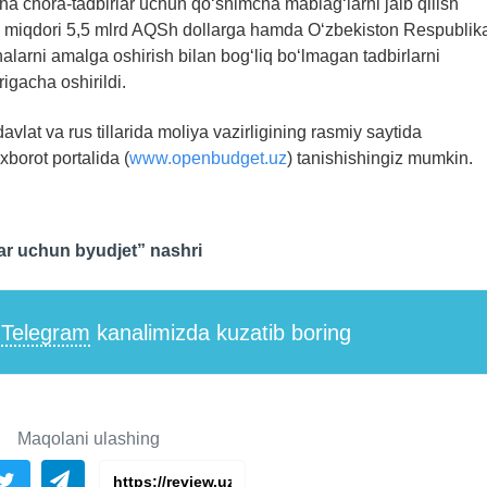
a chora-tadbirlar uchun qo‘shimcha mablag‘larni jalb qilish
viy miqdori 5,5 mlrd AQSh dollarga hamda O‘zbekiston Respublik
halarni amalga oshirish bilan bog‘liq bo‘lmagan tadbirlarni
igacha oshirildi.
avlat va rus tillarida moliya vazirligining rasmiy saytida
xborot portalida (
www.openbudget.uz
) tanishishingiz mumkin.
ar uchun byudjet” nashri
i
Telegram
kanalimizda kuzatib boring
Maqolani ulashing