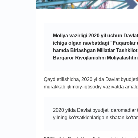
Moliya vazirligi 2020 yil uchun Davlat 
ichiga olgan navbatdagi “Fuqarolar u
hamda Birlashgan Millatlar Tashkilo
Barqaror Rivojlanishni Moliyalashtir
Qayd etilishicha, 2020 yilda Davlat byudjeti 
murakkab ijtimoiy-iqtisodiy vaziyatda amalga
2020 yilda Davlat byudjeti daromadlar
yilning ko‘rsatkichlariga nisbatan ko‘tari