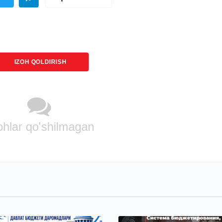
IZOH QOLDIRISH
ohlar qo'shilmagan