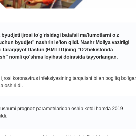
byudjeti ijrosi to‘g‘risidagi batafsil ma’lumotlarni o‘z
chun byudjet” nashrini e’lon qildi. Nashr Moliya vazirligi
ti Taraqqiyot Dasturi (BMTTD)ning “O‘zbekistonda
ish” nomli qo‘shma loyihasi doirasida tayyorlangan.
ijrosi koronavirus infeksiyasining tarqalishi bilan bog‘liq bo‘lga
 oshirildi.
 tushumi prognoz parametrlaridan oshib ketdi hamda 2019
ldi.