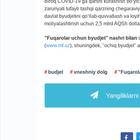
Biroq COVID-19 ga qarshi kurashish bo‘yich
zaruriyati tufayli tashqi qarzning chegara
davlat byudjetini qo‘llab-quvvatlash va loyi
moliyalashtirish uchun 2,5 mlrd AQSh dollar
“Fuqarolar uchun byudjet” nashri bilan
d
(
www.mf.uz
), shuningdek, "ochiq byudjet" a
budjet
vneshniy dolg
“Fuqarol
Yangiliklarn