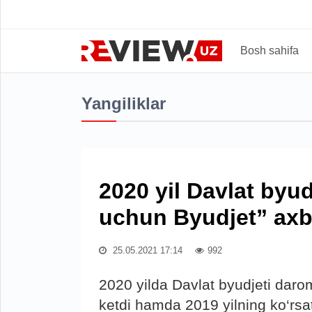
Bosh sahifa
Yangiliklar
2020 yil Davlat byud
uchun Byudjet” axbo
25.05.2021 17:14
992
2020 yilda Davlat byudjeti dar
ketdi hamda 2019 yilning ko‘rsat