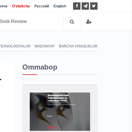
екча
O'zbekcha
Русский
English
Book Review
TEXNOLOGIYALAR
MADANIYAT
BARCHA YANGILIKLAR
Ommabop
r