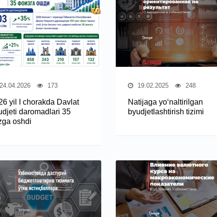
24.04.2026
173
19.02.2025
248
26 yil I chorakda Davlat
Natijaga yo‘naltirilgan
udjeti daromadlari 35
byudjetlashtirish tizimi
izga oshdi