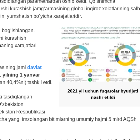
 tasdiqlangan parametrlardan oshib ketdi. Qo‘shimcha
arshi kurashish jamg‘armasining global inqiroz xolatlarining salb
ini yumshatish bo‘yicha xarajatlaridir.
a bag‘ishlangan.
hi kurashish
aning xarajatlari
asining jami
davlat
 yilning 1 yanvar
n 40,4%ni) tashkil etdi.
2021 yil uchun fuqarolar byudjeti
ki tasdiqlangan
nashr etildi
O‘zbekiston
ekiston Respublikasi
o‘yicha yangi imzolangan bitimlarning umumiy hajmi 5 mlrd AQSh