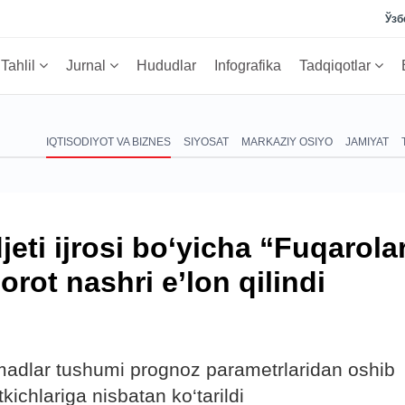
Ўзб
Tahlil
Jurnal
Hududlar
Infografika
Tadqiqotlar
IQTISODIYOT VA BIZNES
SIYOSAT
MARKAZIY OSIYO
JAMIYAT
jeti ijrosi bo‘yicha “Fuqarola
rot nashri e’lon qilindi
omadlar tushumi prognoz parametrlaridan oshib
kichlariga nisbatan ko‘tarildi