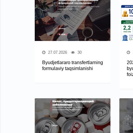
27.07.2026
30
Byudjetlararo transfertlarning
20
formulaviy taqsimlanishi
by
fo