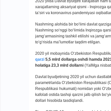
2020 yilda Davlat byudjeti xarajatlari ham
xarajatlarning aksariyat qismi - Inqirozga q
ta’siri va koronavirus pandemiyasi oqibatlar
Nashrning alohida bir bo‘limi davlat qarzig
Nashrning so‘nggi bo‘limida Inqirozga qars
jamg‘armasining tashkil etilishi va jamg‘arm
to‘g‘risida ma’lumotlar taqdim etilgan.
2020 yil mobaynida O‘zbekiston Respublik
qarzi
5,5 mlrd dollarga oshdi hamda 2021
holatiga 23,3 mlrd dollarni
(YaIMga nisbata
Davlat byudjetining 2020 yil uchun dastlab
parametrlarida O‘zbekiston Respublikasi (
Respublikasi hukumati) nomidan yoki O‘zb
kafolati ostida tashqi qarzni jalb qilish b
dollari hisobida tasdiqlandi.