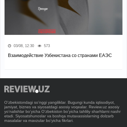
03/08, 12:30
573
Взаимодействие Узбекистана со странами ЕАЭС
Oʼzbekistondagi soʼnggi yangiliklar. Bugungi kunda iqtisodiyot,
jamiyat, biznes va siyosatdagi asosiy voqealar. Review.uz asosiy
yoʼnalishlar boʼyicha Oʼzbekiston boʼyicha tahliliy sharhlarni nashr
etadi. Siyosatshunoslar va boshqa mutaxassislarning dolzarb
masalalar va mavzular boʼyicha fikrlari.