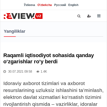
Ўзбекча
O'zbekcha
Русский
English
Yangiliklar
Raqamli iqtisodiyot sohasida qanday
o‘zgarishlar ro‘y berdi
30.07.2021 09:58
1.4K
Idoraviy axborot tizimlari va axborot
resurslarining uzluksiz ishlashini ta’minlash,
elektron davlat xizmatlari ko‘rsatish tizimini
rivojlantirish qismida – vazirliklar, idoralar