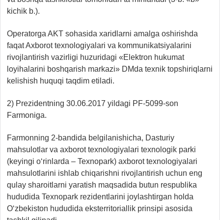
kichik b.).
Operatorga AKT sohasida xaridlarni amalga oshirishda
faqat Axborot texnologiyalari va kommunikatsiyalarini
rivojlantirish vazirligi huzuridagi «Elektron hukumat
loyihalarini boshqarish markazi» DMda texnik topshiriqlarni
kelishish huquqi taqdim etiladi.
2) Prezidentning 30.06.2017 yildagi PF-5099-son
Farmoniga.
Farmonning 2-bandida belgilanishicha, Dasturiy
mahsulotlar va axborot texnologiyalari texnologik parki
(keyingi o‘rinlarda – Texnopark) axborot texnologiyalari
mahsulotlarini ishlab chiqarishni rivojlantirish uchun eng
qulay sharoitlarni yaratish maqsadida butun respublika
hududida Texnopark rezidentlarini joylashtirgan holda
O‘zbekiston hududida eksterritoriallik prinsipi asosida