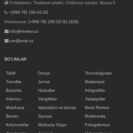
O'zbekiston, Toshkent shahri, Chilonzor tumani, Novza 6
+(998 78) 150-02-02
Devonxona:
(+998 78) 150-02-02 (426)
info@review.uz
cer@exat.uz
BO'LIMLAR
Tahlil
Dunyo
Texnologiyalar
Trendlar
Jurnal
Madaniyat
Bozorlar
Hududlar
Infografika
Intervyu
Yangiliklar
Tadqiqotlar
Mulohaza
Iqtisodiyot va biznes
Book Review
Biznes
Siyosat
Multimedia
Kolumnistlar
Markaziy Osiyo
Fotogalereya