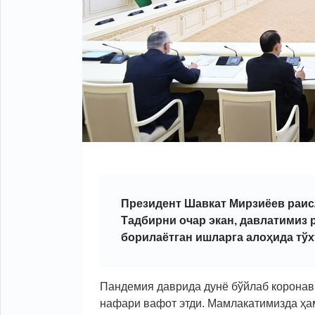
Президент Шавкат Мирзиёев раис
Тадбирни очар экан, давлатимиз
борилаётган ишларга алоҳида тўх
Пандемия даврида дунё бўйлаб коронав
нафари вафот этди. Мамлакатимизда ҳа