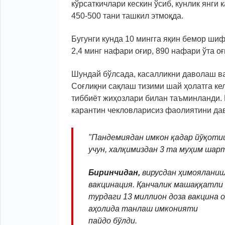
кўрсаткичлари кескин ўсиб, кунлик янги
450-500 тани ташкил этмоқда.
Бугунги кунда 10 мингга яқин бемор ши
2,4 минг нафари оғир, 890 нафари ўта оғ
Шундай бўлсада, касалликни даволаш ва
Соғлиқни сақлаш тизими шай ҳолатга кел
тиббиёт жиҳозлари билан таъминланди. 
карантин чекловларисиз фаолиятини да
"Пандемиядан имкон қадар йўқоти
учун, халқимиздан 3 та муҳим шар
Биринчидан,
вирусдан ҳимояланиш
вакцинация. Қанчалик машаққатли б
турдаги 13 миллион доза вакцина о
аҳолида танлаш имконияти
пайдо бўлди.