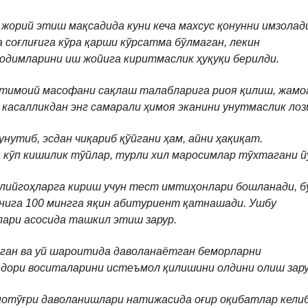
жорий этиш мақсадида куни кеча махсус қонунни имзолад
 соғлиғига кўра қарши кўрсатма бўлмаган, лекин
одимларини иш жойига киритмаслик ҳуқуқи берилди.
ижтимоий масофани сақлаш талабларига риоя қилиш, жам
касалликдан энг самарали ҳимоя эканини унутмаслик лоз
нутиб, эсдан чиқариб қўйгани ҳам, айни ҳақиқат.
 кўп кишилик тўйлар, турли хил маросимлар тўхтагани й
олийгоҳларга кириш учун тест имтиҳонлари бошланади, б
унига 100 мингга яқин абитуриент қатнашади. Ушбу
ари асосида ташкил этиш зарур.
тган ва уй шароитида даволанаётган беморларни
 дори воситаларини истеъмол қилишини олдини олиш зару
нотўғри даволанишлари натижасида оғир оқибатлар кели