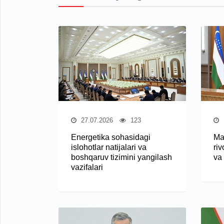
27.07.2026
123
Energetika sohasidagi
Mah
islohotlar natijalari va
riv
boshqaruv tizimini yangilash
va
vazifalari