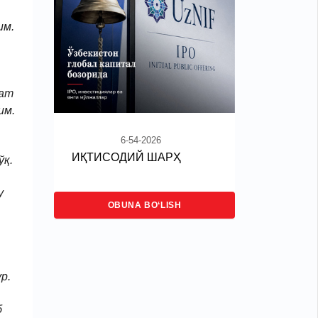
им.
оат
им.
6-54-2026
ИҚТИСОДИЙ ШАРҲ
ўқ.
у
OBUNA BO‘LISH
р.
б