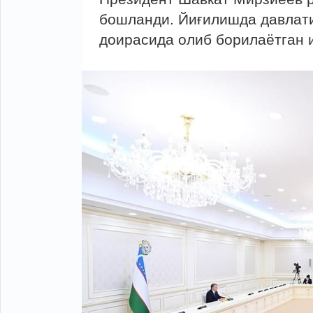
бошланди. Йиғилишда давлат
доирасида олиб борилаётган 