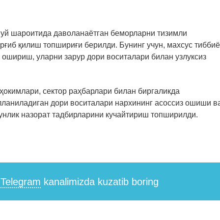
 уй шароитида даволанаётган беморларни тизимли
рғиб қилиш топшириғи берилди. Бунинг учун, махсус тиббиё
 ошириш, уларни зарур дори воситалари билан узлуксиз
 ҳокимлари, сектор раҳбарлари билан биргаликда
лланиладиган дори воситалари нархининг асоссиз ошиши в
унлик назорат тадбирларини кучайтириш топширилди.
i
Telegram
kanalimizda kuzatib boring