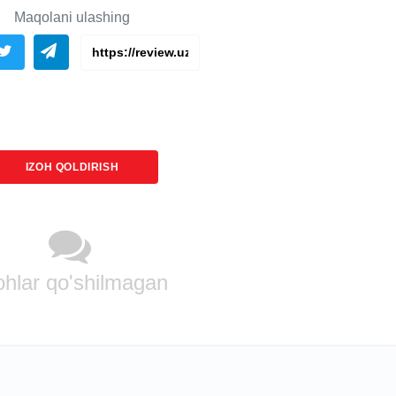
Maqolani ulashing
IZOH QOLDIRISH
ohlar qo'shilmagan