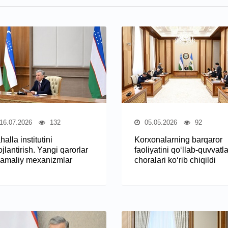
16.07.2026
132
05.05.2026
92
alla institutini
Korxonalarning barqaror
ojlantirish. Yangi qarorlar
faoliyatini qo‘llab-quvvatl
 amaliy mexanizmlar
choralari ko‘rib chiqildi