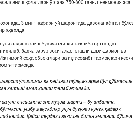
 касалланиш ҳолатлари ўртача 750-800 тани, пневмония эса
фохонада, 3 минг нафари уй шароитида даволанаётган бўлса
ир аҳволда.
 уни олдини олиш бўйича етарли тажриба орттирдик.
тирилиб, барча зарур воситалар, етарли дори-дармон ва
Ижтимоий соҳа объектлари ва иқтисодиёт тармоқлари кеск
вом эттирмоқда.
шларсиз ўтишимиз ва кейинги тўлқинларга йўл қўймаслик
тга қатъий амал қилиш талаб этилади.
 ва уни енгишнинг энг муҳим шарти – бу албатта
ўлмасин, ушбу мақсадлар учун бугунги кунга қадар 4
либ келдик. Қайси турдаги вакцина билан эмланиш бўйича