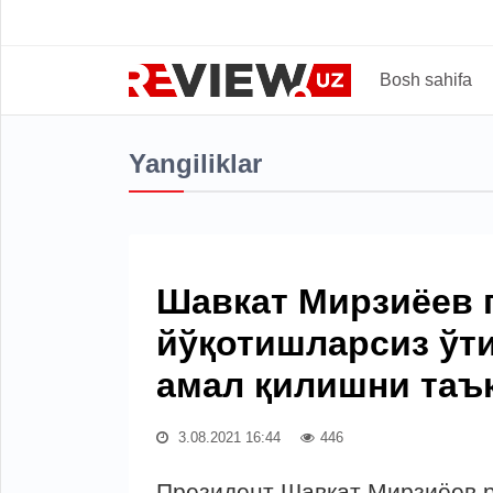
Bosh sahifa
Yangiliklar
Шавкат Мирзиёев 
йўқотишларсиз ўти
амал қилишни таъ
3.08.2021 16:44
446
Президент Шавкат Мирзиёев 