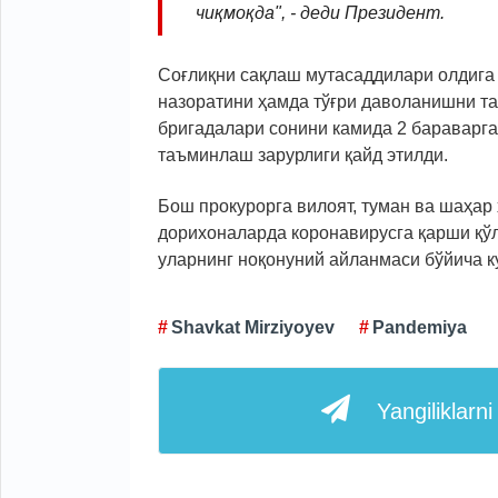
чиқмоқда", - деди Президент.
Соғлиқни сақлаш мутасаддилари олдига
назоратини ҳамда тўғри даволанишни та
бригадалари сонини камида 2 бараварга
таъминлаш зарурлиги қайд этилди.
Бош прокурорга вилоят, туман ва шаҳар
дорихоналарда коронавирусга қарши қў
уларнинг ноқонуний айланмаси бўйича к
Shavkat Mirziyoyev
Pandemiya
Yangiliklarn