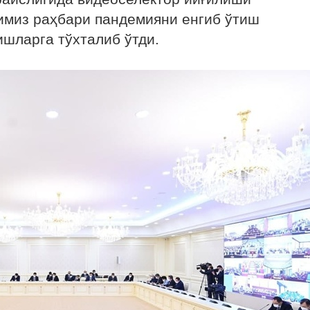
имиз раҳбари пандемияни енгиб ўтиш
ишларга тўхталиб ўтди.