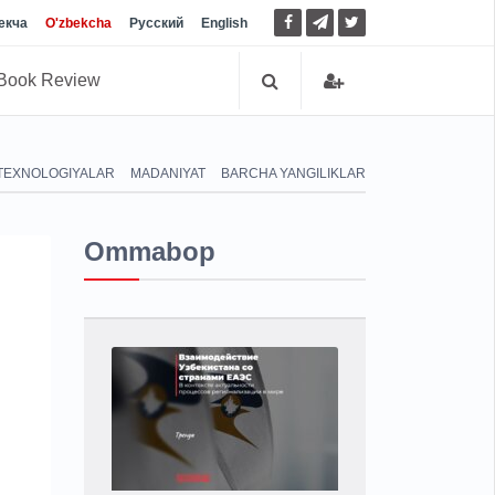
екча
O'zbekcha
Русский
English
Book Review
TEXNOLOGIYALAR
MADANIYAT
BARCHA YANGILIKLAR
Ommabop