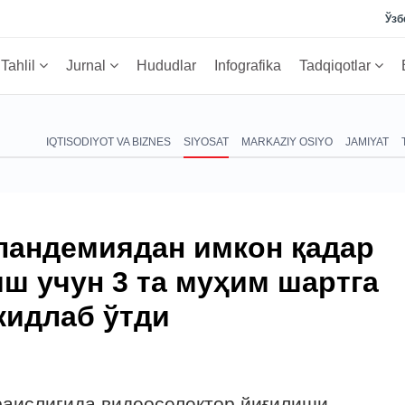
Ўзб
Tahlil
Jurnal
Hududlar
Infografika
Tadqiqotlar
IQTISODIYOT VA BIZNES
SIYOSAT
MARKAZIY OSIYO
JAMIYAT
пандемиядан имкон қадар
ш учун 3 та муҳим шартга
кидлаб ўтди
раислигида видеоселектор йиғилиши