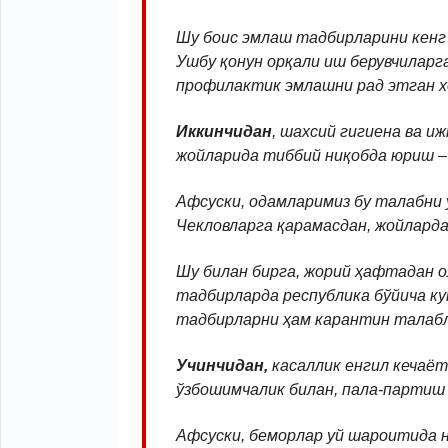
Шу боис эмлаш тадбирларини кенг 
Ушбу қонун орқали иш берувчиларга
профилактик эмлашни рад этган х
Иккинчидан
, шахсий гигиена ва 
жойларида тиббий ниқобда юриш – 
Афсуски, одамларимиз бу талабни у
Чекловларга қарамасдан, жойларда
Шу билан бирга, жорий ҳафтадан 
тадбирларда республика бўйича к
тадбирларни ҳам карантин талабл
Учинчидан,
касаллик енгил кечаё
ўзбошимчалик билан, пала-партиш
Афсуски, беморлар уй шароитида 