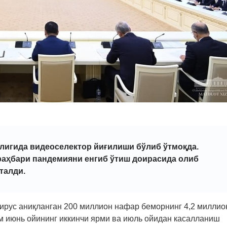
лигида видеоселектор йиғилиши бўлиб ўтмоқда.
 раҳбари пандемияни енгиб ўтиш доирасида олиб
талди.
ирус аниқланган 200 миллион нафар беморнинг 4,2 миллио
м июнь ойининг иккинчи ярми ва июль ойидан касалланиш