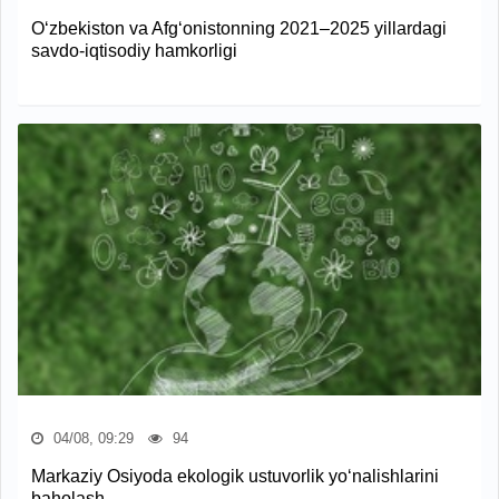
O‘zbekiston va Afg‘onistonning 2021–2025 yillardagi
savdo-iqtisodiy hamkorligi
04/08, 09:29
94
Markaziy Osiyoda ekologik ustuvorlik yo‘nalishlarini
baholash