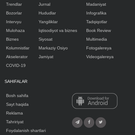
Trendlar
Jurnal
Madaniyat
Bozorlar
Hududlar
Infografika
Intervyu
Yangiliklar
Tadqiqotlar
Mulohaza
Iqtisodiyot va biznes
Book Review
Biznes
Siyosat
Multimedia
Kolumnistlar
Markaziy Osiyo
Fotogalereya
Akselerator
Jamiyat
Videogalereya
COVID-19
SAHIFALAR
Bosh sahifa
Sayt haqida
Reklama
Tahririyat
Foydalanish shartlari