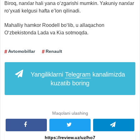
Biroq, narxlar hali yana o‘zgarishi mumkin. Yakuniy narxlar
ro‘yxati kelgusi hafta e’lon qilinadi.
Mahalliy hamkor Roodell bo‘lib, u allaqachon
O‘zbekistonda Lada va Kia sotmoqda.
Avtomobillar
Renault
Yangiliklarni
Telegram
kanalimizda
kuzatib boring
Maqolani ulashing