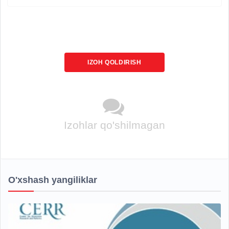
IZOH QOLDIRISH
Izohlar qo'shilmagan
O'xshash yangiliklar