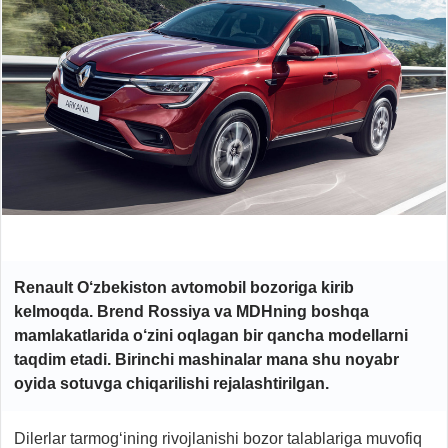
Renault O‘zbekiston avtomobil bozoriga kirib
kelmoqda. Brend Rossiya va MDHning boshqa
mamlakatlarida o‘zini oqlagan bir qancha modellarni
taqdim etadi. Birinchi mashinalar mana shu noyabr
oyida sotuvga chiqarilishi rejalashtirilgan.
Dilerlar tarmog‘ining rivojlanishi bozor talablariga muvofiq