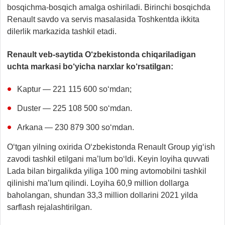
bosqichma-bosqich amalga oshiriladi. Birinchi bosqichda
Renault savdo va servis masalasida Toshkentda ikkita
dilerlik markazida tashkil etadi.
Renault veb-saytida O‘zbekistonda chiqariladigan
uchta markasi bo‘yicha narxlar ko‘rsatilgan:
Kaptur — 221 115 600 so‘mdan;
Duster — 225 108 500 so‘mdan.
Arkana — 230 879 300 so‘mdan.
O‘tgan yilning oxirida O‘zbekistonda
Renault Group yig‘ish
zavodi tashkil etilgani ma’lum bo‘ldi. Keyin loyiha quvvati
Lada bilan birgalikda yiliga 100 ming avtomobilni tashkil
qilinishi ma’lum qilindi. Loyiha 60,9 million dollarga
baholangan, shundan 33,3 million dollarini 2021 yilda
sarflash rejalashtirilgan.