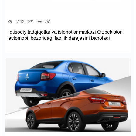
27.12.2021
751
Iqtisodiy tadqiqotlar va islohotlar markazi O‘zbekiston
avtomobil bozoridagi faollik darajasini baholadi