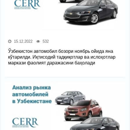
15.12.2022
532
Ўзбекистон автомобил бозори ноябрь ойида яна
кўтарилди. Иқтисодий тадқиқотлар ва ислоҳотлар
маркази фаолият даражасини баҳолади