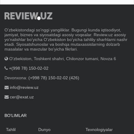
Oʼzbekistondagi soʼnggi yangiliklar. Bugungi kunda iqtisodiyot,
jamiyat, biznes va siyosatdagi asosiy voqealar. Review.uz asosiy
yoʼnalishlar boʼyicha Oʼzbekiston boʼyicha tahliliy sharhlarni nashr
etadi. Siyosatshunoslar va boshqa mutaxassislarning dolzarb
masalalar va mavzular boʼyicha fikrlari.
O'zbekiston, Toshkent shahri, Chilonzor tumani, Novza 6
+(998 78) 150-02-02
Devonxona:
(+998 78) 150-02-02 (426)
info@review.uz
cer@exat.uz
BO'LIMLAR
Tahlil
Dunyo
Texnologiyalar