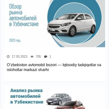
17.03.2023
705
1
O‘zbekiston avtomobil bozori — Iqtisodiy tadqiqotlar va
islohotlar markazi sharhi