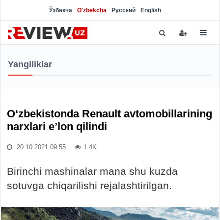
Ўзбекча
O'zbekcha
Русский
English
Yangiliklar
O‘zbekistonda Renault avtomobillarining
narxlari e’lon qilindi
20.10.2021 09:55
1.4K
Birinchi mashinalar mana shu kuzda
sotuvga chiqarilishi rejalashtirilgan.