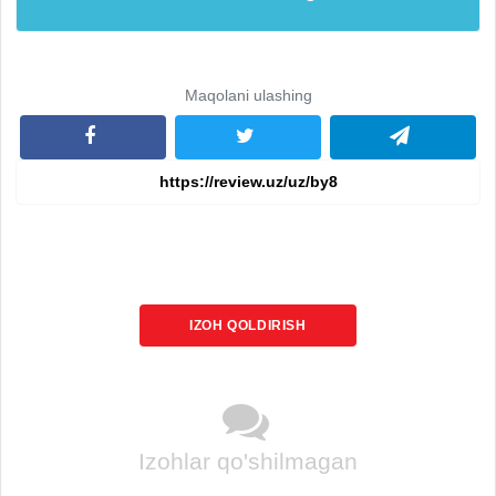
Maqolani ulashing
IZOH QOLDIRISH
Izohlar qo'shilmagan