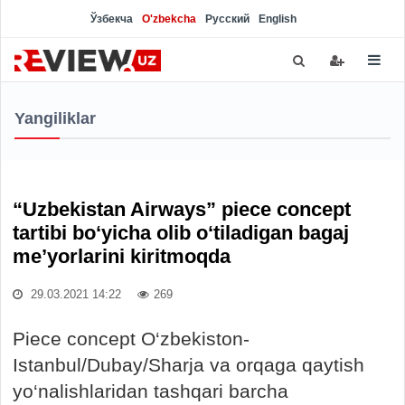
Ўзбекча
O'zbekcha
Русский
English
Yangiliklar
“Uzbekistan Airways” piece concept
tartibi bo‘yicha olib o‘tiladigan bagaj
me’yorlarini kiritmoqda
29.03.2021 14:22
269
Piece concept O‘zbekiston-
Istanbul/Dubay/Sharja va orqaga qaytish
yo‘nalishlaridan tashqari barcha