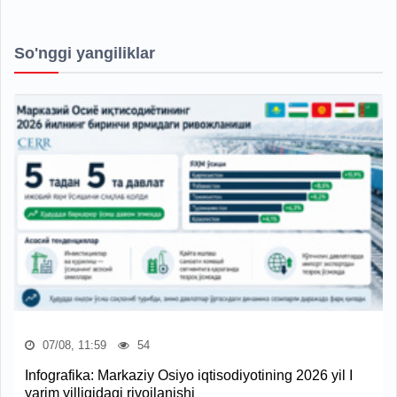
So'nggi yangiliklar
07/08, 11:59
54
Infografika: Markaziy Osiyo iqtisodiyotining 2026 yil I
yarim yilligidagi rivojlanishi