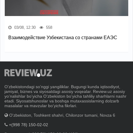
03/08, 12:30
558
Взаимодействие Узбекистана со странами ЕАЭС
Oʼzbekistondagi soʼnggi yangiliklar. Bugungi kunda iqtisodiyot,
jamiyat, biznes va siyosatdagi asosiy voqealar. Review.uz asosiy
yoʼnalishlar boʼyicha Oʼzbekiston boʼyicha tahliliy sharhlarni nashr
etadi. Siyosatshunoslar va boshqa mutaxassislarning dolzarb
masalalar va mavzular boʼyicha fikrlari.
O'zbekiston, Toshkent shahri, Chilonzor tumani, Novza 6
+(998 78) 150-02-02