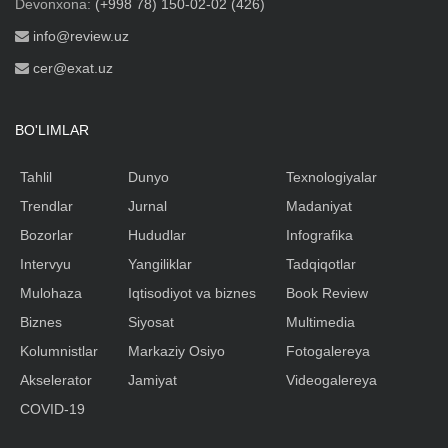
Devonxona:
(+998 78) 150-02-02 (426)
info@review.uz
cer@exat.uz
BO'LIMLAR
Tahlil
Dunyo
Texnologiyalar
Trendlar
Jurnal
Madaniyat
Bozorlar
Hududlar
Infografika
Intervyu
Yangiliklar
Tadqiqotlar
Mulohaza
Iqtisodiyot va biznes
Book Review
Biznes
Siyosat
Multimedia
Kolumnistlar
Markaziy Osiyo
Fotogalereya
Akselerator
Jamiyat
Videogalereya
COVID-19