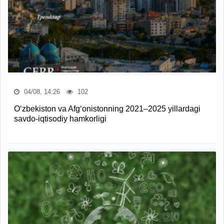
04/08, 14:26
102
O‘zbekiston va Afg‘onistonning 2021–2025 yillardagi
savdo-iqtisodiy hamkorligi