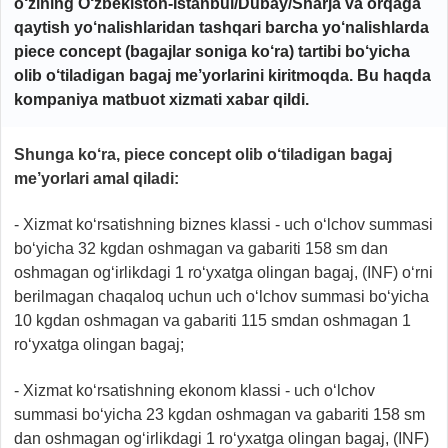
o‘zining O‘zbekiston-Istanbul/Dubay/Sharja va orqaga
qaytish yo‘nalishlaridan tashqari barcha yo‘nalishlarda
piece concept (bagajlar soniga ko‘ra) tartibi bo‘yicha
olib o‘tiladigan bagaj me’yorlarini kiritmoqda. Bu haqda
kompaniya matbuot xizmati
xabar qildi.
Shunga ko‘ra, piece concept olib o‘tiladigan bagaj
me’yorlari amal qiladi:
- Xizmat ko‘rsatishning biznes klassi - uch o‘lchov summasi
bo‘yicha 32 kgdan oshmagan va gabariti 158 sm dan
oshmagan og‘irlikdagi 1 ro‘yxatga olingan bagaj, (INF) o‘rni
berilmagan chaqaloq uchun uch o‘lchov summasi bo‘yicha
10 kgdan oshmagan va gabariti 115 smdan oshmagan 1
ro‘yxatga olingan bagaj;
- Xizmat ko‘rsatishning ekonom klassi - uch o‘lchov
summasi bo‘yicha 23 kgdan oshmagan va gabariti 158 sm
dan oshmagan og‘irlikdagi 1 ro‘yxatga olingan bagaj, (INF)