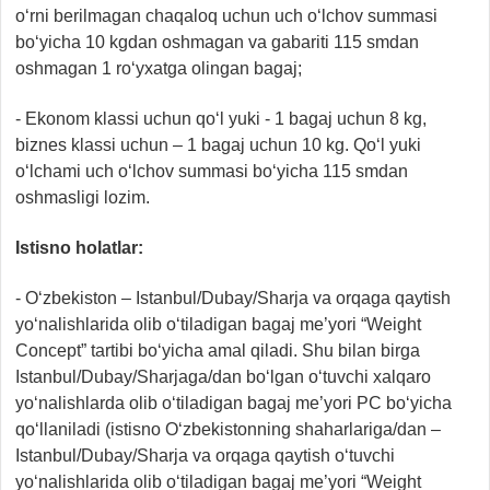
o‘rni berilmagan chaqaloq uchun uch o‘lchov summasi
bo‘yicha 10 kgdan oshmagan va gabariti 115 smdan
oshmagan 1 ro‘yxatga olingan bagaj;
- Ekonom klassi uchun qo‘l yuki - 1 bagaj uchun 8 kg,
biznes klassi uchun – 1 bagaj uchun 10 kg. Qo‘l yuki
o‘lchami uch o‘lchov summasi bo‘yicha 115 smdan
oshmasligi lozim.
Istisno holatlar:
- O‘zbekiston – Istanbul/Dubay/Sharja va orqaga qaytish
yo‘nalishlarida olib o‘tiladigan bagaj me’yori “Weight
Concept” tartibi bo‘yicha amal qiladi. Shu bilan birga
Istanbul/Dubay/Sharjaga/dan bo‘lgan o‘tuvchi xalqaro
yo‘nalishlarda olib o‘tiladigan bagaj me’yori PC bo‘yicha
qo‘llaniladi (istisno O‘zbekistonning shaharlariga/dan –
Istanbul/Dubay/Sharja va orqaga qaytish o‘tuvchi
yo‘nalishlarida olib o‘tiladigan bagaj me’yori “Weight