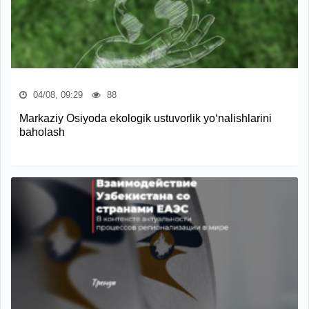
04/08, 09:29
88
Markaziy Osiyoda ekologik ustuvorlik yo‘nalishlarini
baholash