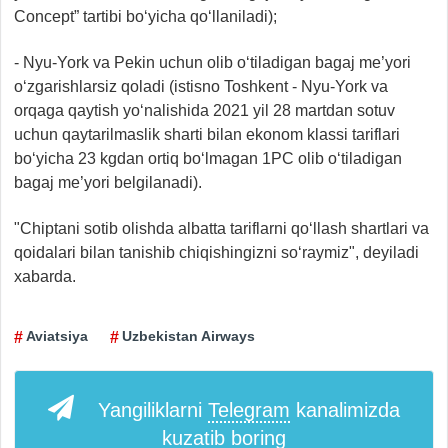
Concept” tartibi bo‘yicha qo‘llaniladi);
- Nyu-York va Pekin uchun olib o‘tiladigan bagaj me’yori
o‘zgarishlarsiz qoladi (istisno Toshkent - Nyu-York va
orqaga qaytish yo‘nalishida 2021 yil 28 martdan sotuv
uchun qaytarilmaslik sharti bilan ekonom klassi tariflari
bo‘yicha 23 kgdan ortiq bo‘lmagan 1PC olib o‘tiladigan
bagaj me’yori belgilanadi).
"Chiptani sotib olishda albatta tariflarni qo‘llash shartlari va
qoidalari bilan tanishib chiqishingizni so‘raymiz", deyiladi
xabarda.
Aviatsiya
Uzbekistan Airways
Yangiliklarni
Telegram
kanalimizda
kuzatib boring