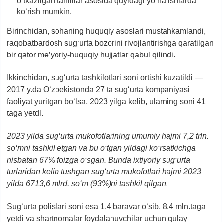
o‘tkazilgan tahlillar asosida quyidagi yo‘nalishlarda
ko‘rish mumkin.
Birinchidan, sohaning huquqiy asoslari mustahkamlandi,
raqobatbardosh sug‘urta bozorini rivojlantirishga qaratilgan
bir qator me’yoriy-huquqiy hujjatlar qabul qilindi.
Ikkinchidan, sug‘urta tashkilotlari soni ortishi kuzatildi —
2017 y.da O‘zbekistonda 27 ta sug‘urta kompaniyasi
faoliyat yuritgan bo‘lsa, 2023 yilga kelib, ularning soni 41
taga yetdi.
2023 yilda sug‘urta mukofotlarining umumiy hajmi 7,2 trln.
so‘mni tashkil etgan va bu o‘tgan yildagi ko‘rsatkichga
nisbatan 67% foizga o‘sgan. Bunda ixtiyoriy sug‘urta
turlaridan kelib tushgan sug‘urta mukofotlari hajmi 2023
yilda 6713,6 mlrd. so‘m (93%)ni tashkil qilgan.
Sug‘urta polislari soni esa 1,4 baravar o‘sib, 8,4 mln.taga
yetdi va shartnomalar foydalanuvchilar uchun qulay