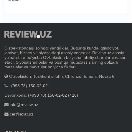
Oʼzbekistondagi soʼnggi yangiliklar. Bugungi kunda iqtisodiyot,
jamiyat, biznes va siyosatdagi asosiy voqealar. Review.uz asosiy
yoʼnalishlar boʼyicha Oʼzbekiston boʼyicha tahliliy sharhlarni nashr
etadi. Siyosatshunoslar va boshqa mutaxassislarning dolzarb
masalalar va mavzular boʼyicha fikrlari.
O'zbekiston, Toshkent shahri, Chilonzor tumani, Novza 6
+(998 78) 150-02-02
Devonxona:
(+998 78) 150-02-02 (426)
info@review.uz
cer@exat.uz