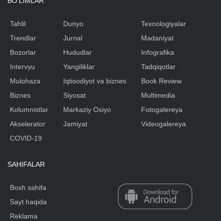
BO'LIMLAR
Tahlil
Dunyo
Texnologiyalar
Trendlar
Jurnal
Madaniyat
Bozorlar
Hududlar
Infografika
Intervyu
Yangiliklar
Tadqiqotlar
Mulohaza
Iqtisodiyot va biznes
Book Review
Biznes
Siyosat
Multimedia
Kolumnistlar
Markaziy Osiyo
Fotogalereya
Akselerator
Jamiyat
Videogalereya
COVID-19
SAHIFALAR
Bosh sahifa
Sayt haqida
Reklama