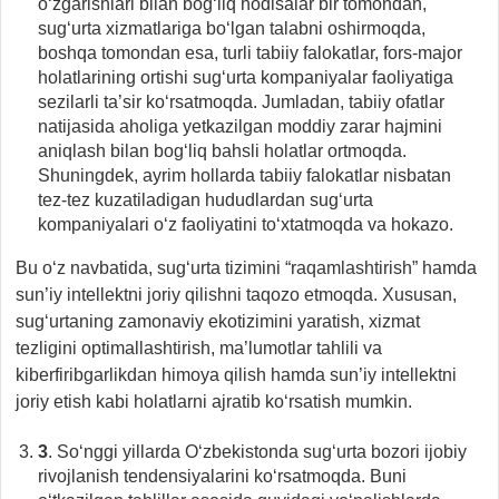
o‘zgarishlari bilan bog‘liq hodisalar bir tomondan,
sug‘urta xizmatlariga bo‘lgan talabni oshirmoqda,
boshqa tomondan esa, turli tabiiy falokatlar, fors-major
holatlarining ortishi sug‘urta kompaniyalar faoliyatiga
sezilarli ta’sir ko‘rsatmoqda. Jumladan, tabiiy ofatlar
natijasida aholiga yetkazilgan moddiy zarar hajmini
aniqlash bilan bog‘liq bahsli holatlar ortmoqda.
Shuningdek, ayrim hollarda tabiiy falokatlar nisbatan
tez-tez kuzatiladigan hududlardan sug‘urta
kompaniyalari o‘z faoliyatini to‘xtatmoqda va hokazo.
Bu o‘z navbatida, sug‘urta tizimini “raqamlashtirish” hamda
sun’iy intellektni joriy qilishni taqozo etmoqda. Xususan,
sug‘urtaning zamonaviy ekotizimini yaratish, xizmat
tezligini optimallashtirish, ma’lumotlar tahlili va
kiberfiribgarlikdan himoya qilish hamda sun’iy intellektni
joriy etish kabi holatlarni ajratib ko‘rsatish mumkin.
3
. So‘nggi yillarda O‘zbekistonda sug‘urta bozori ijobiy
rivojlanish tendensiyalarini ko‘rsatmoqda. Buni