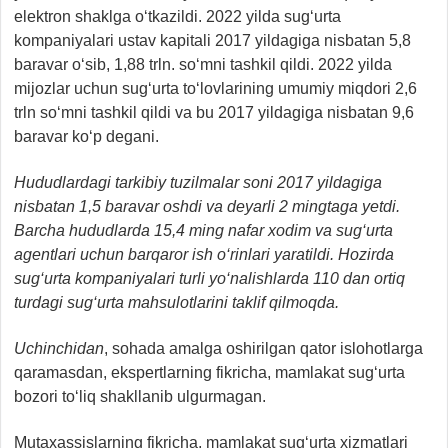
elektron shaklga o‘tkazildi. 2022 yilda sug‘urta
kompaniyalari ustav kapitali 2017 yildagiga nisbatan 5,8
baravar o‘sib, 1,88 trln. so‘mni tashkil qildi. 2022 yilda
mijozlar uchun sug‘urta to‘lovlarining umumiy miqdori 2,6
trln so‘mni tashkil qildi va bu 2017 yildagiga nisbatan 9,6
baravar ko‘p degani.
Hududlardagi tarkibiy tuzilmalar soni 2017 yildagiga
nisbatan 1,5 baravar oshdi va deyarli 2 mingtaga yetdi.
Barcha hududlarda 15,4 ming nafar xodim va sug‘urta
agentlari uchun barqaror ish o‘rinlari yaratildi. Hozirda
sug‘urta kompaniyalari turli yo‘nalishlarda 110 dan ortiq
turdagi sug‘urta mahsulotlarini taklif qilmoqda.
Uchinchidan
, sohada amalga oshirilgan qator islohotlarga
qaramasdan, ekspertlarning fikricha, mamlakat sug‘urta
bozori to‘liq shakllanib ulgurmagan.
Mutaxassislarning fikricha, mamlakat sug‘urta xizmatlari