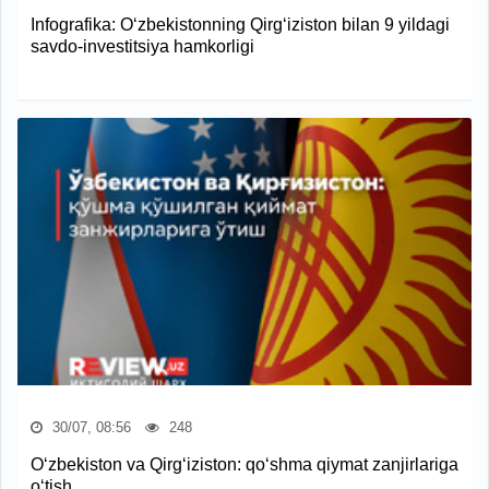
Infografika: O‘zbekistonning Qirg‘iziston bilan 9 yildagi
savdo-investitsiya hamkorligi
30/07, 08:56
248
O‘zbekiston va Qirg‘iziston: qo‘shma qiymat zanjirlariga
o‘tish