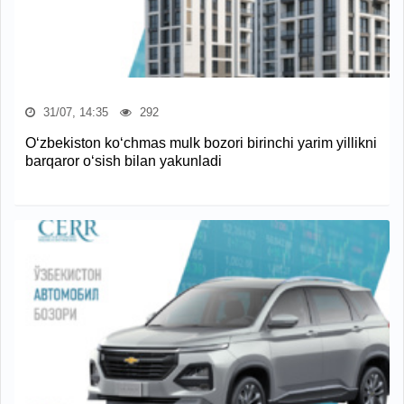
31/07, 14:35
292
O‘zbekiston ko‘chmas mulk bozori birinchi yarim yillikni
barqaror o‘sish bilan yakunladi