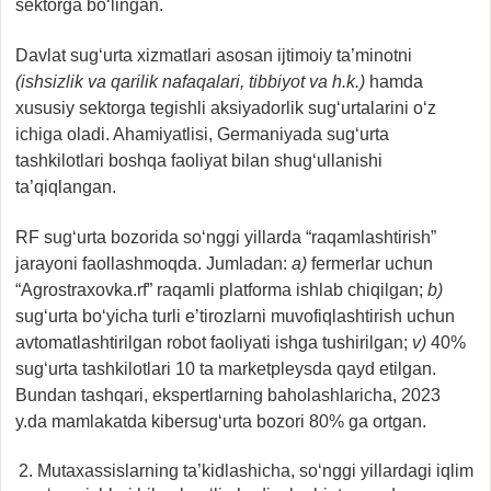
sektorga bo‘lingan.
Davlat sug‘urta xizmatlari asosan ijtimoiy ta’minotni
(ishsizlik va qarilik nafaqalari, tibbiyot va h.k.)
hamda
xususiy sektorga tegishli aksiyadorlik sug‘urtalarini o‘z
ichiga oladi. Ahamiyatlisi, Germaniyada sug‘urta
tashkilotlari boshqa faoliyat bilan shug‘ullanishi
ta’qiqlangan.
RF sug‘urta bozorida so‘nggi yillarda “raqamlashtirish”
jarayoni faollashmoqda. Jumladan:
a)
fermerlar uchun
“Agrostraxovka.rf” raqamli platforma ishlab chiqilgan;
b)
sug‘urta bo‘yicha turli e’tirozlarni muvofiqlashtirish uchun
avtomatlashtirilgan robot faoliyati ishga tushirilgan;
v)
40%
sug‘urta tashkilotlari 10 ta marketpleysda qayd etilgan.
Bundan tashqari, ekspertlarning baholashlaricha, 2023
y.da mamlakatda kibersug‘urta bozori 80% ga ortgan.
Mutaxassislarning ta’kidlashicha, so‘nggi yillardagi iqlim