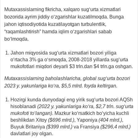
Mutaxassislarning fikricha, xalqaro sug‘urta xizmatlari
bozorida ayrim jiddiy o‘zgarishlar kuzatilmoqda. Bunga
jahon iqtisodiyotida kuzatilayotgan turbulentlik,
“raqamlashtirish” hamda iqlim o‘zgarishlari sabab
bo‘lmoqda.
Jahon miqyosida sug‘urta xizmatlari bozori yiliga
o‘rtacha 3% ga o‘smoqda, 2008-2018 yillarda sug‘urta
mukofotlari miqdori deyarli $3 trln.dan $4 trln.ga oshgan.
Mutaxassislarning baholashlaricha, global sug‘urta bozori
2023 y. yakunlariga ko‘ra, $5,5 mlrd. foyda keltirgan.
Hozirgi kunda dunyodagi eng yirik sug‘urta bozori AQSh
hisoblanadi
(2022 y. yakunlariga ko‘ra, $2,7 trln. sug‘urta
mukofoti to‘langan)
. Mazkur ko‘rsatkich bo‘yicha kuchli
beshlikdan Xitoy
($696 mlrd.)
, Yaponiya
(404 mlrd.)
,
Buyuk Britaniya
($399 mlrd.)
va Fransiya
($296,4 mlrd.)
davlatlari joy olgan.