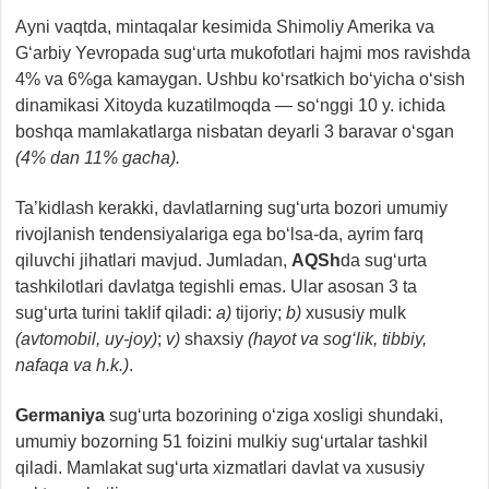
Ayni vaqtda, mintaqalar kesimida Shimoliy Amerika va
G‘arbiy Yevropada sug‘urta mukofotlari hajmi mos ravishda
4% va 6%ga kamaygan. Ushbu ko‘rsatkich bo‘yicha o‘sish
dinamikasi Xitoyda kuzatilmoqda — so‘nggi 10 y. ichida
boshqa mamlakatlarga nisbatan deyarli 3 baravar o‘sgan
(4% dan 11% gacha).
Ta’kidlash kerakki, davlatlarning sug‘urta bozori umumiy
rivojlanish tendensiyalariga ega bo‘lsa-da, ayrim farq
qiluvchi jihatlari mavjud. Jumladan,
AQSh
da sug‘urta
tashkilotlari davlatga tegishli emas. Ular asosan 3 ta
sug‘urta turini taklif qiladi:
a)
tijoriy;
b)
xususiy mulk
(avtomobil, uy-joy)
;
v)
shaxsiy
(hayot va sog‘lik, tibbiy,
nafaqa va h.k.)
.
Germaniya
sug‘urta bozorining o‘ziga xosligi shundaki,
umumiy bozorning 51 foizini mulkiy sug‘urtalar tashkil
qiladi. Mamlakat sug‘urta xizmatlari davlat va xususiy