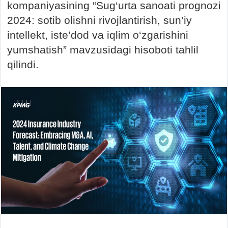
kompaniyasining “Sug‘urta sanoati prognozi
2024: sotib olishni rivojlantirish, sun’iy
intellekt, iste’dod va iqlim o‘zgarishini
yumshatish” mavzusidagi hisoboti tahlil
qilindi.