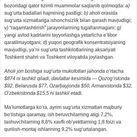
bozoridagi qator tizimli muammolar saqlanib qolmoqda:
a)
sug‘urta badallari hajmining pastligi;
b)
aholi orasida
sug‘urta xizmatlariga ishonchsizlik bilan qarash mavjudligi;
v)
“raqamlashtirish” jarayonlarining tugallanmagani;
g)
yangi avlod kadrlarini tayyorlashga yetarlicha e’tibor
qaratilmayotgani;
d)
yuqori geografik konsentratsiyaning
mavjudligi, ya’ni sug‘urta tashkilotlarining aksariyati
Toshkent shahri va Toshkent viloyatida joylashgan.
A
holi jon boshiga sug‘urta mukofotlari jahonda o‘rtacha
$874 ni tashkil qiladi, davlatlar kesimida — Qozog‘istonda
$92, Belarusda $77, Ozarbayjonda $50, Armanistonda $32,
O‘zbekistonda $15,5 ni tashkil etadi.
Ma’lumotlarga ko‘ra, ayrim sug‘urta xizmatlari majburiy
bo‘lishiga qaramay, ish beruvchilarning atigi 7,2%,
tashuvchilarning 8,6% xavfli ob’yektlarning 1,8 foizi va
qurilish-montaj ishlarining 9,2% sug‘urtalangan.