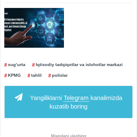
sug‘urta
Iqtisodiy tadqiqotlar va islohotlar markazi
KPMG
tahlil
polislar
Yangiliklarni
Telegram
kanalimizda
kuzatib boring
Maqolani ulashing