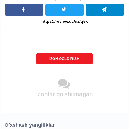
IZOH QOLDIRISH
Izohlar qo'shilmagan
O'xshash yangiliklar