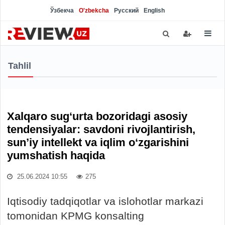
Ўзбекча
O'zbekcha
Русский
English
Tahlil
Xalqaro sug‘urta bozoridagi asosiy
tendensiyalar: savdoni rivojlantirish,
sun’iy intellekt va iqlim o‘zgarishini
yumshatish haqida
25.06.2024 10:55
275
Iqtisodiy tadqiqotlar va islohotlar markazi
tomonidan KPMG konsalting