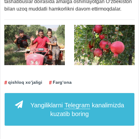
tashabbuslar doirasida amalga oshirilayotgan O‘zbekiston
bilan uzoq muddatli hamkorlikni davom ettirmoqdalar.
qishloq xo‘jaligi
Farg‘ona
Yangiliklarni
Telegram
kanalimizda
kuzatib boring