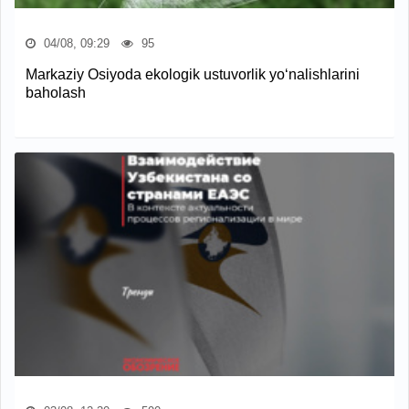
04/08, 09:29
95
Markaziy Osiyoda ekologik ustuvorlik yo‘nalishlarini
baholash