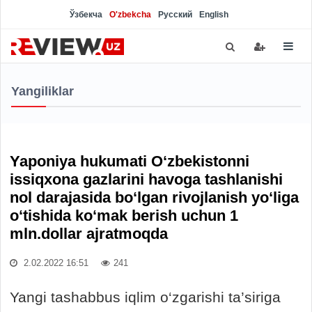
Ўзбекча
O'zbekcha
Русский
English
Yangiliklar
Yaponiya hukumati O‘zbekistonni
issiqxona gazlarini havoga tashlanishi
nol darajasida bo‘lgan rivojlanish yo‘liga
o‘tishida ko‘mak berish uchun 1
mln.dollar ajratmoqda
2.02.2022 16:51
241
Yangi tashabbus iqlim o‘zgarishi ta’siriga