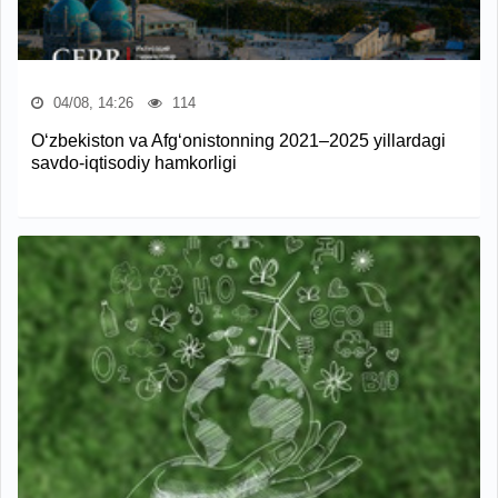
04/08, 14:26
114
O‘zbekiston va Afg‘onistonning 2021–2025 yillardagi
savdo-iqtisodiy hamkorligi