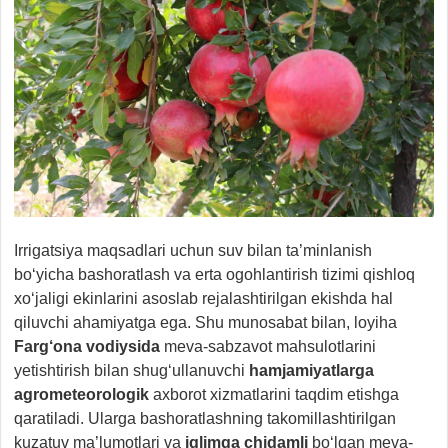
Irrigatsiya maqsadlari uchun suv bilan ta’minlanish
bo‘yicha bashoratlash va erta ogohlantirish tizimi qishloq
xo‘jaligi ekinlarini asoslab rejalashtirilgan ekishda hal
qiluvchi ahamiyatga ega. Shu munosabat bilan, loyiha
Farg‘ona vodiysida
meva-sabzavot mahsulotlarini
yetishtirish bilan shug‘ullanuvchi
hamjamiyatlarga
agrometeorologik
axborot xizmatlarini taqdim etishga
qaratiladi. Ularga bashoratlashning takomillashtirilgan
kuzatuv ma’lumotlari va
iqlimga chidamli
bo‘lgan meva-