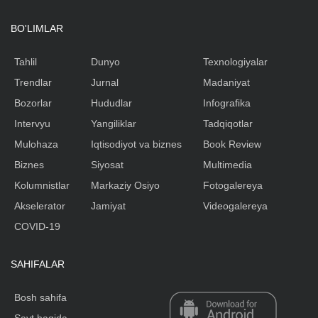
BO'LIMLAR
Tahlil
Dunyo
Texnologiyalar
Trendlar
Jurnal
Madaniyat
Bozorlar
Hududlar
Infografika
Intervyu
Yangiliklar
Tadqiqotlar
Mulohaza
Iqtisodiyot va biznes
Book Review
Biznes
Siyosat
Multimedia
Kolumnistlar
Markaziy Osiyo
Fotogalereya
Akselerator
Jamiyat
Videogalereya
COVID-19
SAHIFALAR
Bosh sahifa
Sayt haqida