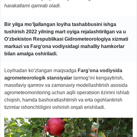
harakatlarni qamrab oladi.
Bir yilga mo‘ljallangan loyiha tashabbusini ishga
tushirish 2022 yilning mart oyiga rejalashtirilgan va u
O‘zbekiston Respublikasi Gidrometeorologiya xizmati
markazi va Farg‘ona vodiysidagi mahalliy hamkorlar
bilan amalga oshiriladi.
Loyihadan ko‘zlangan maqsadga
Farg‘ona vodiysida
agrometeorologik stansiyalar
tarmog‘ini kengaytirish,
masofaviy qamrov va zamonaviy modellashtirish asosida
agrometeomonitoring uchun aqlli operatsion tizimni ishlab
chiqish, hamda bashoratlashtirish va erta ogohlantirish
tizimlar ishonchliligini oshirish orqali erishiladi.