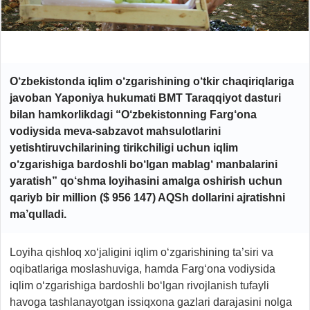
O‘zbekistonda iqlim o‘zgarishining o‘tkir chaqiriqlariga
javoban Yaponiya hukumati BMT Taraqqiyot dasturi
bilan hamkorlikdagi “O‘zbekistonning Farg‘ona
vodiysida meva-sabzavot mahsulotlarini
yetishtiruvchilarining tirikchiligi uchun iqlim
o‘zgarishiga bardoshli bo‘lgan mablag‘ manbalarini
yaratish” qo‘shma loyihasini amalga oshirish uchun
qariyb bir million ($ 956 147) AQSh dollarini ajratishni
ma’qulladi.
Loyiha qishloq xo‘jaligini iqlim o‘zgarishining ta’siri va
oqibatlariga moslashuviga, hamda Farg‘ona vodiysida
iqlim o‘zgarishiga bardoshli bo‘lgan rivojlanish tufayli
havoga tashlanayotgan issiqxona gazlari darajasini nolga