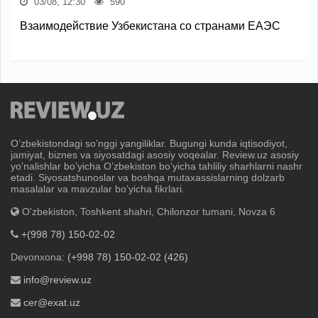
03/08, 12:30
590
Взаимодействие Узбекистана со странами ЕАЭС
Oʼzbekistondagi soʼnggi yangiliklar. Bugungi kunda iqtisodiyot,
jamiyat, biznes va siyosatdagi asosiy voqealar. Review.uz asosiy
yoʼnalishlar boʼyicha Oʼzbekiston boʼyicha tahliliy sharhlarni nashr
etadi. Siyosatshunoslar va boshqa mutaxassislarning dolzarb
masalalar va mavzular boʼyicha fikrlari.
O'zbekiston, Toshkent shahri, Chilonzor tumani, Novza 6
+(998 78) 150-02-02
Devonxona:
(+998 78) 150-02-02 (426)
info@review.uz
cer@exat.uz