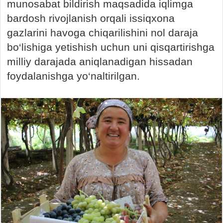
munosabat bildirish maqsadida iqlimga
bardosh rivojlanish orqali issiqxona
gazlarini havoga chiqarilishini nol daraja
bo‘lishiga yetishish uchun uni qisqartirishga
milliy darajada aniqlanadigan hissadan
foydalanishga yo‘naltirilgan.