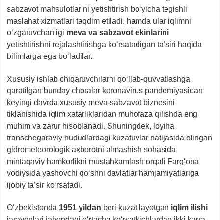
sabzavot mahsulotlarini yetishtirish bo‘yicha tegishli
maslahat xizmatlari taqdim etiladi, hamda ular iqlimni
o‘zgaruvchanligi
meva va sabzavot ekinlarini
yetishtirishni rejalashtirishga ko‘rsatadigan ta’siri haqida
bilimlarga ega bo‘ladilar.
Xususiy ishlab chiqaruvchilarni qo‘llab-quvvatlashga
qaratilgan bunday choralar koronavirus pandemiyasidan
keyingi davrda xususiy meva-sabzavot biznesini
tiklanishida iqlim xatarliklaridan muhofaza qilishda eng
muhim va zarur hisoblanadi. Shuningdek, loyiha
transchegaraviy hududlardagi kuzatuvlar natijasida olingan
gidrometeorologik axborotni almashish sohasida
mintaqaviy hamkorlikni mustahkamlash orqali Farg‘ona
vodiysida yashovchi qo‘shni davlatlar hamjamiyatlariga
ijobiy ta’sir ko‘rsatadi.
O‘zbekistonda
1951 yildan
beri kuzatilayotgan
iqlim ilishi
jarayonlari jahondagi o‘rtacha ko‘rsatkichlardan ikki karra