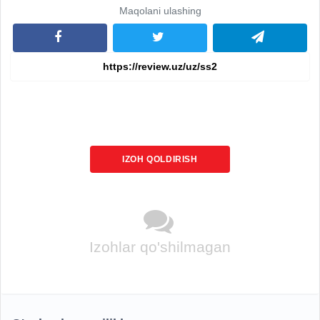
Maqolani ulashing
IZOH QOLDIRISH
Izohlar qo'shilmagan