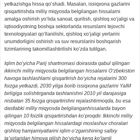
yetkazishga hissa qo‘shadi. Masalan, issiqxona gazlarini
qisqartirishda milliy miqyosda belgilangan hissalarni
amalga oshirish yo‘lida sanoat, qurilish, qishloq xo‘jaligi va
iqtisodiyotning boshqa sektorlarida resurslarni tejovchi
texnologiyalari qo‘llanilishi, qishloq xo‘jaligi yerlarini
unumdorligini oshirish va suv resurslarini boshqarish
tizimlarining takomillashtirilishi ko‘zda tutilgan.
Iqlim bo‘yicha Parij shartnomasi doirasida qabul qilingan
ikkinchi milliy miqyosda belgilangan hissalarni O‘zbekiston
havoga tashlashlarni qisqartirish bo‘yicha rejalarini 300
foizga yetkazdi, 2030 yilga borib issiqxona gazlarini YaIM
birligiga solishtirganda tashlanishni 2010 yil darajasiga
nisbatan 35 foizga qisqartirishni rejalashtirmoqda, bu esa
dastlabki milliy miqyosda belgilanganhissalarda bayon
qilingan 10 foizlik qisqartirishdan ko‘proqdir. Ikkinchi milliy
miqyosda belgilangan hissalardagi moslashuv choralari
qishloq hamjamiyatlarini iqlim o‘zgarishining salbiy
ta’sirlaridan himoya qilish bo‘yicha keng ko‘lamli