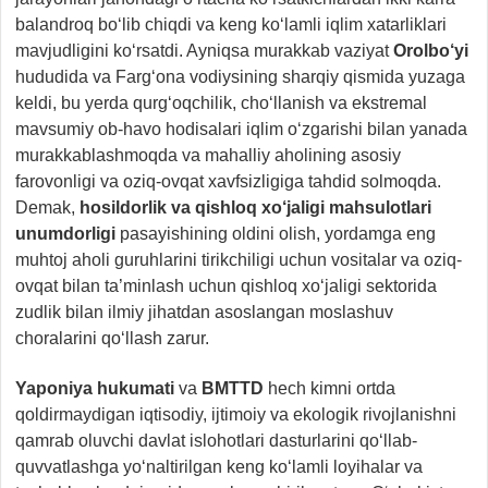
balandroq bo‘lib chiqdi va keng ko‘lamli iqlim xatarliklari
mavjudligini ko‘rsatdi. Ayniqsa murakkab vaziyat
Orolbo‘yi
hududida va Farg‘ona vodiysining sharqiy qismida yuzaga
keldi, bu yerda qurg‘oqchilik, cho‘llanish va ekstremal
mavsumiy ob-havo hodisalari iqlim o‘zgarishi bilan yanada
murakkablashmoqda va mahalliy aholining asosiy
farovonligi va oziq-ovqat xavfsizligiga tahdid solmoqda.
Demak,
hosildorlik va qishloq xo‘jaligi mahsulotlari
unumdorligi
pasayishining oldini olish, yordamga eng
muhtoj aholi guruhlarini tirikchiligi uchun vositalar va oziq-
ovqat bilan ta’minlash uchun qishloq xo‘jaligi sektorida
zudlik bilan ilmiy jihatdan asoslangan moslashuv
choralarini qo‘llash zarur.
Yaponiya hukumati
va
BMTTD
hech kimni ortda
qoldirmaydigan iqtisodiy, ijtimoiy va ekologik rivojlanishni
qamrab oluvchi davlat islohotlari dasturlarini qo‘llab-
quvvatlashga yo‘naltirilgan keng ko‘lamli loyihalar va