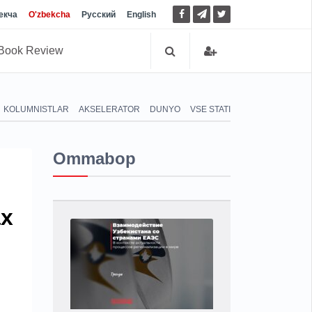
екча
O'zbekcha
Русский
English
Book Review
KOLUMNISTLAR
AKSELERATOR
DUNYO
VSE STATI
Ommabop
ах