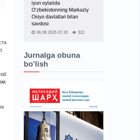
iyun oylarida
O‘zbekistonning Markaziy
Osiyo davlatlari bilan
savdosi
06.08.2026 07:20
322
ста
о
Jurnalga obuna
bo'lish
кой
ам,
на