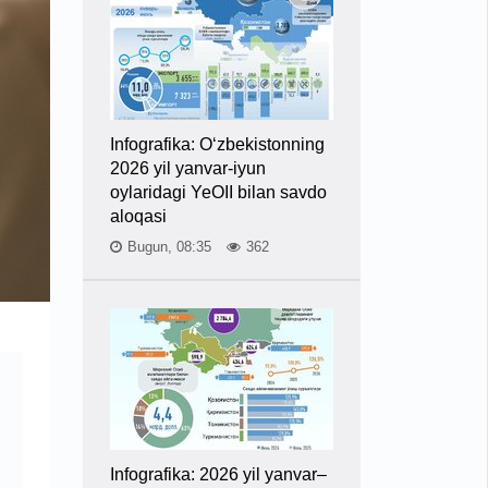
Infografika: O‘zbekistonning
2026 yil yanvar-iyun
oylaridagi YeOII bilan savdo
aloqasi
Bugun, 08:35
362
Infografika: 2026 yil yanvar–