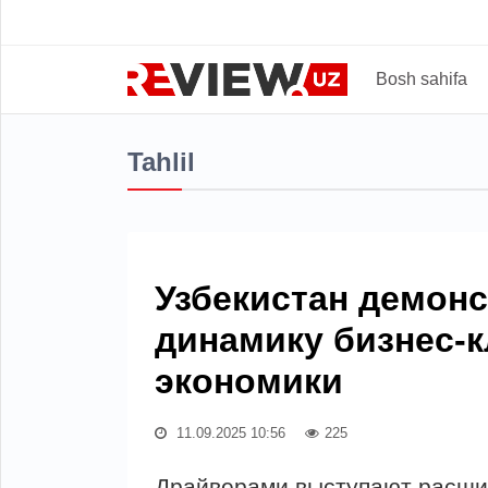
Bosh sahifa
Tahlil
Узбекистан демон
динамику бизнес-к
экономики
11.09.2025 10:56
225
Драйверами выступают расшир