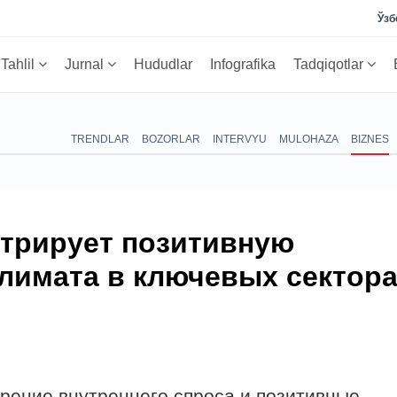
Ўзб
Tahlil
Jurnal
Hududlar
Infografika
Tadqiqotlar
TRENDLAR
BOZORLAR
INTERVYU
MULOHAZA
BIZNES
стрирует позитивную
лимата в ключевых сектор
ение внутреннего спроса и позитивные