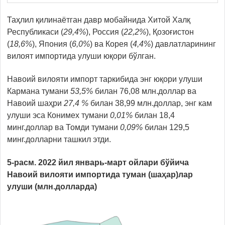
Таҳлил қилинаётган давр мобайнида Хитой Халқ
Республикаси (
29,4%
), Россия (
22,2%
), Қозоғистон
(
18,6%
), Япония (
6,0%
) ва Корея (
4,4%
) давлатларининг
вилоят импортида улуши юқори бўлган.
Навоий вилояти импорт таркибида энг юқори улуши
Кармана тумани
53,5%
билан 76,08 млн.доллар ва
Навоий шаҳри
27,4 %
билан 38,99 млн.доллар, энг кам
улуши эса Конимех тумани
0,01%
билан 18,4
минг.доллар ва Томди тумани
0,09%
билан 129,5
минг.долларни ташкил этди.
5-расм. 2022 йил январь-март ойлари бўйича
Навоий вилояти импортида туман (шаҳар)лар
улуши (млн.долларда)