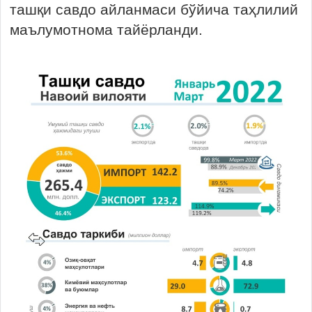
ташқи савдо айланмаси бўйича таҳлилий
маълумотнома тайёрланди.