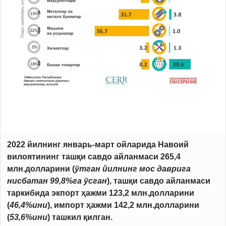
2022 йилнинг январь-март ойларида Навоий
вилоятининг ташқи савдо айланмаси 265,4
млн.долларини (
ўтган йилнинг мос даврига
нисбатан 99,8%га ўсган
), ташқи савдо айланмаси
таркибида экпорт ҳажми 123,2 млн.долларини
(
46,4%ини
), импорт ҳажми 142,2 млн.долларини
(
53,6%ини
) ташкил қилган.