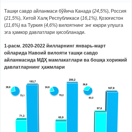
Ташқи савдо айланмаси бўйича Канада (
24,5%
), Россия
(
21,5%
), Хитой Халқ Республикаси (
16,1%),
Қозоғистон
(
11,6%)
ва Туркия (
4,6%
) вилоятнинг энг юқори улушга
эга ҳамкор давлатлари ҳисобланади.
1-расм. 2020-2022 йилларнинг январь-март
ойларида Навоий вилояти ташқи савдо
айланмасида МДҲ мамлакатлари ва бошқа хорижий
давлатларнинг ҳажмлари