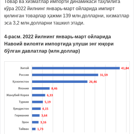
Товар ва хизматлар импорти динамикаси таҳлилига
кўра 2022 йилнинг январь-март ойларида импирт
қилинган товарлар ҳажми 139 млн.долларни, хизматлар
эса 3,2 млн.долларни ташкил этади.
4-расм. 2022 йилнинг январь-март ойларида
Навоий вилояти импортида улуши энг юқори
бўлган давлатлар (млн.доллар)