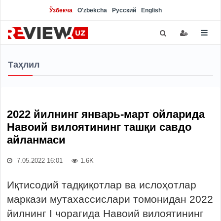
Ўзбекча
O'zbekcha
Русский
English
Таҳлил
2022 йилнинг январь-март ойларида
Навоий вилоятининг ташқи савдо
айланмаси
7.05.2022 16:01
1.6K
Иқтисодий тадқиқотлар ва ислоҳотлар
маркази мутахассислари томонидан 2022
йилнинг I чорагида Навоий вилоятининг