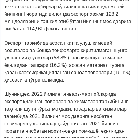
тезкор чора-тадбирлар кўрилиши натижасида жорий
йилнинг I чорагида вилоятда экспорт ҳажми 123,2
млн.долларини ташкил этиб ўтган йилнинг мос даврига
нисбатан 114,9% фоизга ошган.
Экспорт таркибида асосан катта улуш кимёвий
воситалар ва бошқа тоифаларга киритилмаган шунга
ўхшаш маҳсулотлар (58,8%), ноозиқ-овқат хом-ашё,
ёқилғидан ташқари (16,2%), асосан материал турига
қараб классификацияланган саноат товарлари (16,1%)
ҳиссасига тўғри келмоқда.
Шунингдек, 2022 йилнинг январь-март ойларида
экспорт қилинган товарлар ва хизматлар таркибининг
таҳлили шуни кўрсатмоқдаки, товарлар ва хизматлар
таркибида 2021 йилнинг мос даврига нисбатан
сезиларли ўзгаришлар қайд этилган. 2021 йилнинг I
чорагига нисбатан ноозиқ-овқат хом-ашё, ёқилғидан