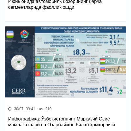
Июнь ойида автомобиль бозорининг барча
сегментларида фаоллик ошди
30/07, 09:41
210
Инфографика: Ўзбекистоннинг Марказий Осиё
мамлакатлари ва Озарбайжон билан ҳамкорлиги