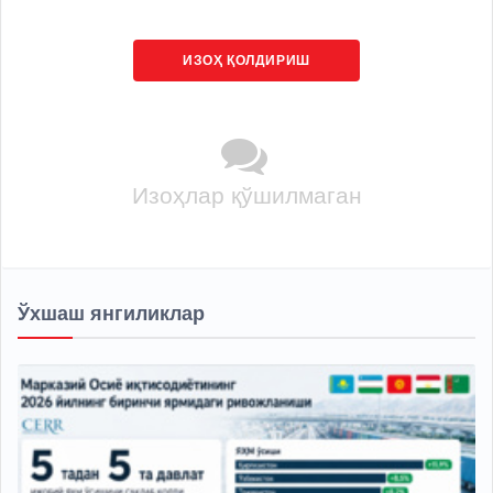
ИЗОҲ ҚОЛДИРИШ
Изоҳлар қўшилмаган
Ўхшаш янгиликлар