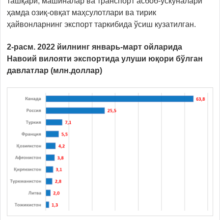
ташқари, машиналар ва транспорт асбоб-ускуналари
ҳамда озиқ-овқат маҳсулотлари ва тирик
ҳайвонларнинг экспорт таркибида ўсиш кузатилган.
2-расм. 2022 йилнинг январь-март ойларида
Навоий вилояти экспортида улуши юқори бўлган
давлатлар (млн.доллар)