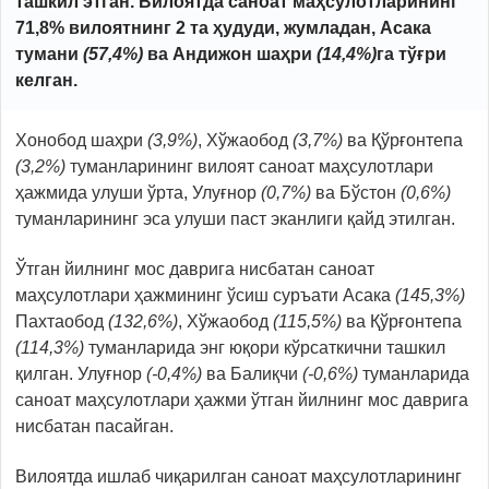
ташкил этган. Вилоятда саноат маҳсулотларининг
71,8% вилоятнинг 2 та ҳудуди, жумладан, Aсака
тумани
(
57,4
%
)
ва Aндижон шаҳри
(
14,4
%
)
га тўғри
келган.
Хонобод шаҳри
(
3,9
%
)
, Хўжаобод
(
3,7
%
)
ва Қўрғонтепа
(
3,2
%
)
туманларининг вилоят саноат маҳсулотлари
ҳажмида улуши ўрта, Улуғнор
(
0,7
%
)
ва Бўстон
(
0,6
%
)
туманларининг эса улуши паст эканлиги қайд этилган.
Ўтган йилнинг мос даврига нисбатан саноат
маҳсулотлари ҳажмининг ўсиш суръати Aсака
(1
45,3
%
)
Пахтаобод
(1
32,6
%
)
, Хўжаобод
(1
15,5
%
)
ва Қўрғонтепа
(1
14,3
%
)
туманларида энг юқори кўрсаткични ташкил
қилган. Улуғнор
(
-0,4
%
)
ва Балиқчи
(
-0,6
%
)
туманларида
саноат маҳсулотлари ҳажми ўтган йилнинг мос даврига
нисбатан пасайган.
Вилоятда ишлаб чиқарилган саноат маҳсулотларининг