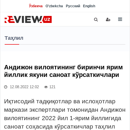
Ўзбекча
O'zbekcha
Русский
English
Таҳлил
Aндижон вилоятининг биринчи ярим
йиллик якуни саноат кўрсаткичлари
12.08.2022 12:02
121
Иқтисодий тадқиқотлар ва ислоҳотлар
маркази экспертлари томонидан Андижон
вилоятининг 2022 йил 1-ярим йиллигида
саноат соҳасида кўрсаткичлар таҳлил