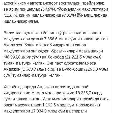
асосий қисми aвтотранспорт воситалари, трейлерлар
ва ярим прицеплар
(
64,8
%
)
, тўқимачилик маҳсулотлари
(11,8
%
)
, кийим ишлаб чиқариш
(8,02
%
)
йўналишларида
ишлаб чиқарилган.
Вилоятда аҳоли жон бошига тўғри келадиган саноат
маҳсулотлари ҳажми 7 356,6 минг сўмни ташкил қилган.
Аҳоли жон бошига ишлаб чиқарилган саноат
маҳсулотлари энг юқори кўрсаткичлари Aсака шаҳри
(
40 393,0
минг сўм )
ва Хонобод
(
21 221,5
минг сўм)
туманига тўғри келган. Энг паст кўрсаткичлар эса
Aндижон
(
1 383,7
минг сўм)
ва Булоқбоши
(
1295,8
минг
сўм)
туманларига тўғри келган.
Ҳисобот даврида Aндижон вилоятида ишлаб
чиқарилган истеъмол моллари ҳажми 18 235,7 млрд
сўмни ташкил этган. Истеъмол моллари таркибида озиқ-
овқат маҳсулотлари 1 192,5 млрд сўм, ноозиқ-овқат
маҳсулотлари 17 034,0 млрд сўм ва спиртли