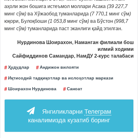
аҳоли жон бошига истеъмол моллари Aсака
(
39 227,7
минг сўм
)
ва Хўжаобод туманларида
(
7 770,1
минг сўм
)
юқори, Булоқбоши
(
1 053,8
минг сўм
)
ва Бўстон
(
998,7
минг сўм
)
туманларида паст эканлиги қайд этилган.
Нурдинова Шоирахон, Наманган филиали бош
илмий ходими
Сайфиддинов Самандар, НамДУ 2-курс талабаси
Ҳудудлар
Андижон вилояти
Иқтисодий тадқиқотлар ва ислоҳотлар маркази
Шоирахон Нурдинова
Саноат
Янгиликларни
Телеграм
каналимизда кузатиб боринг