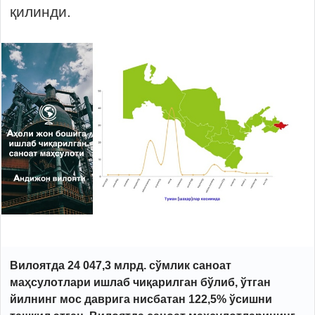
қилинди.
Вилоятда 24 047,3 млрд. сўмлик саноат
маҳсулотлари ишлаб чиқарилган бўлиб, ўтган
йилнинг мос даврига нисбатан 122,5% ўсишни