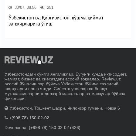
30/07, 08:56
251
Ўзбекистон ва Қирғизистон: қўшма қиймат
занжирларига ўтиш
Ўзбекистондаги сўнгги янгиликлар. Бугунги кунда иқтисодиёт,
жамият, бизнес ва сиёсатдаги асосий воқеалар. Review.uz
асосий йўналишлар бўйича Ўзбекистон бўйича таҳлилий
шарҳларни нашр этади. Сиёсатшунослар ва бошқа
мутахассисларнинг долзарб масалалар ва мавзулар бўйича
фикрлари.
Ўзбекистон, Тошкент шаҳри, Чилонзор тумани, Новза 6
+(998 78) 150-02-02
Devonxona:
(+998 78) 150-02-02 (426)