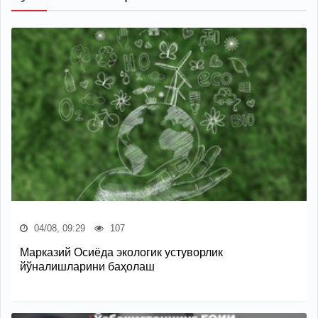
04/08, 09:29
107
Марказий Осиёда экологик устуворлик
йўналишларини баҳолаш