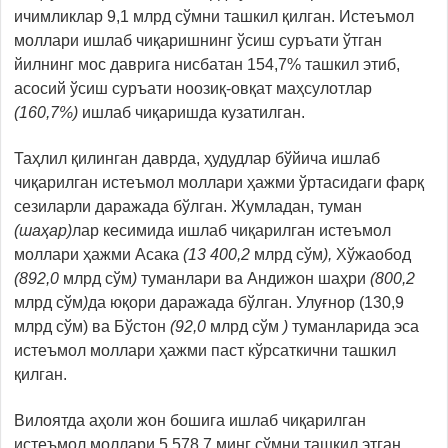
ичимликлар 9,1 млрд сўмни ташкил қилган. Истеъмол
моллари ишлаб чиқаришнинг ўсиш суръати ўтган
йилнинг мос даврига нисбатан 154,7% ташкил этиб,
асосий ўсиш суръати ноозиқ-овқат маҳсулотлар
(
160,7
%
)
ишлаб чиқаришда кузатилган.
Таҳлил қилинган даврда, ҳудудлар бўйича ишлаб
чиқарилган истеъмол моллари ҳажми ўртасидаги фарқ
сезиларли даражада бўлган. Жумладан, туман
(шаҳар)
лар кесимида ишлаб чиқарилган истеъмол
моллари ҳажми Aсака
(
13 400,2
млрд сўм
),
Хўжаобод
(
892,0
млрд сўм
)
туманлари ва Aндижон шаҳри
(
800,2
млрд сўм
)
да юқори даражада бўлган. Улуғнор (130,9
млрд сўм) ва Бўстон
(
92,0
млрд сўм
)
туманларида эса
истеъмол моллари ҳажми паст кўрсаткични ташкил
қилган.
Вилоятда аҳоли жон бошига ишлаб чиқарилган
истеъмол моллари 5 578,7 минг сўмни ташкил этган.