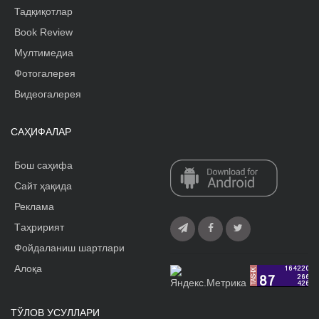
Тадқиқотлар
Book Review
Мултимедиа
Фотогалерея
Видеогалерея
САҲИФАЛАР
Бош саҳифа
Сайт ҳақида
Реклама
Tаҳририят
Фойдаланиш шартлари
Алоқа
ТЎЛОВ УСУЛЛАРИ