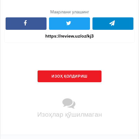
Мақолани улашинг
ИЗОҲ ҚОЛДИРИШ
Изоҳлар қўшилмаган