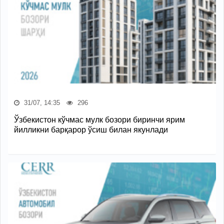
31/07, 14:35
296
Ўзбекистон кўчмас мулк бозори биринчи ярим
йилликни барқарор ўсиш билан якунлади