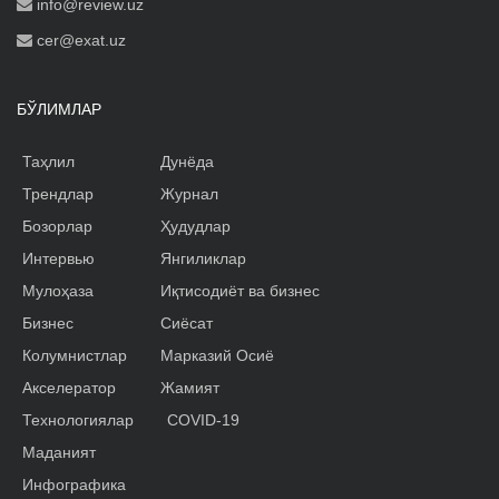
info@review.uz
cer@exat.uz
БЎЛИМЛАР
Таҳлил
Дунёда
Трендлар
Журнал
Бозорлар
Ҳудудлар
Интервью
Янгиликлар
Мулоҳаза
Иқтисодиёт ва бизнес
Бизнес
Сиёсат
Колумнистлар
Марказий Осиё
Акселератор
Жамият
Технологиялар
COVID-19
Маданият
Инфографика