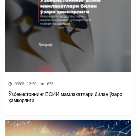
03/08, 12:30
636
Ўзбекистоннинг ЕОИИ мамлакатлари билан ўзаро
ҳамкорлиги