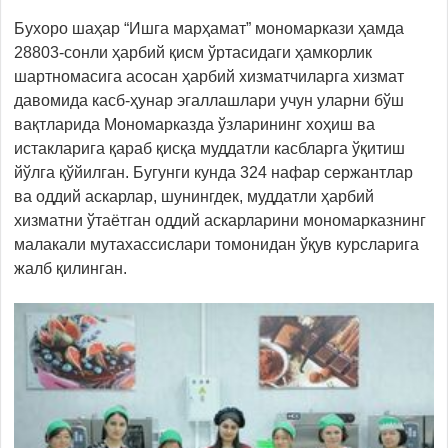
Бухоро шаҳар “Ишга марҳамат” мономаркази ҳамда
28803-сонли ҳарбий қисм ўртасидаги ҳамкорлик
шартномасига асосан ҳарбий хизматчиларга хизмат
давомида касб-ҳунар эгаллашлари учун уларни бўш
вақтларида Мономарказда ўзларининг хоҳиш ва
истакларига қараб қисқа муддатли касбларга ўқитиш
йўлга қўйилган. Бугунги кунда 324 нафар сержантлар
ва оддий аскарлар, шунингдек, муддатли ҳарбий
хизматни ўтаётган оддий аскарларини мономарказнинг
малакали мутахассислари томонидан ўқув курсларига
жалб қилинган.