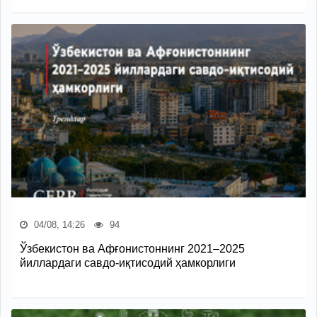
04/08, 14:26
94
Ўзбекистон ва Афғонистоннинг 2021–2025
йиллардаги савдо-иқтисодий ҳамкорлиги