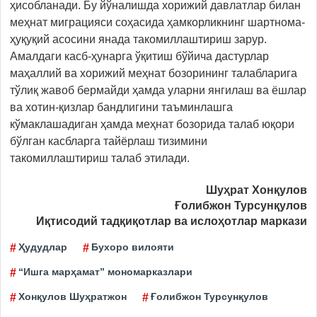
ҳисобланади. Бу йўналишда хорижий давлатлар билан
меҳнат миграцияси соҳасида ҳамкорликнинг шартнома-
ҳуқуқий асосини янада такомиллаштириш зарур.
Амалдаги касб-ҳунарга ўқитиш бўйича дастурлар
маҳаллий ва хорижий меҳнат бозорининг талабларига
тўлиқ жавоб бермайди ҳамда уларни янгилаш ва ёшлар
ва хотин-қизлар бандлигини таъминлашга
кўмаклашадиган ҳамда меҳнат бозорида талаб юқори
бўлган касбларга тайёрлаш тизимини
такомиллаштириш талаб этилади.
Шуҳрат Хонқулов
Ғолибжон Турсунқулов
Иқтисодий тадқиқотлар ва ислоҳотлар маркази
Ҳудудлар
Бухоро вилояти
“Ишга марҳамат” мономарказлари
Хонқулов Шуҳратжон
Ғолибжон Турсунқулов