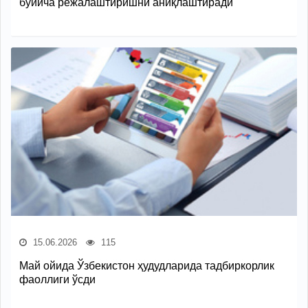
бўйича режалаштиришни аниқлаштиради
15.06.2026
115
Май ойида Ўзбекистон ҳудудларида тадбиркорлик
фаоллиги ўсди