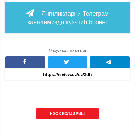
Янгиликларни
Телеграм
каналимизда кузатиб боринг
Мақолани улашинг
ИЗОҲ ҚОЛДИРИШ