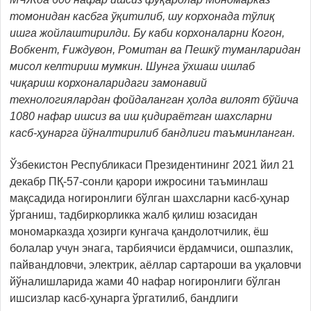
томонидан касбга ўқитилиб, шу корхонада тўлиқ
ишга жойлаштирилди. Бу каби корхоналарни Когон,
Вобкент, Ғиждувон, Ромитан ва Пешкў туманларидан
мисол келтириш мумкин. Шунга ўхшаш ишлаб
чиқариш корхоналаридаги замонавий
технологиялардан фойдаланган ҳолда вилоят бўйича
1080 нафар ишсиз ва иш қидираётган шахсларни
касб-ҳунарга йўналтирилиб бандлиги таъминланган.
Ўзбекистон Республикаси Президентининг 2021 йил 21
декабр ПҚ-57-сонли қарори ижросини таъминлаш
мақсадида ногиронлиги бўлган шахсларни касб-ҳунар
ўрганиш, тадбиркорликка жалб қилиш юзасидан
мономарказда ҳозирги кунгача қандолотчилик, ёш
болалар учун энага, тарбиячиси ёрдамчиси, ошпазлик,
пайвандловчи, электрик, аёллар сартароши ва уқаловчи
йўналишларида жами 40 нафар ногиронлиги бўлган
ишсизлар касб-ҳунарга ўргатилиб, бандлиги