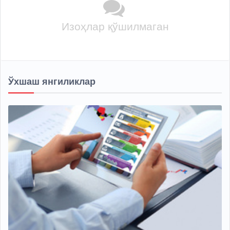
Изоҳлар қўшилмаган
Ўхшаш янгиликлар