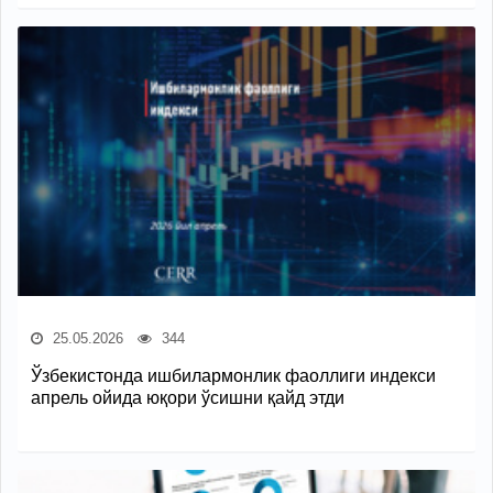
25.05.2026
344
Ўзбекистонда ишбилармонлик фаоллиги индекси
апрель ойида юқори ўсишни қайд этди