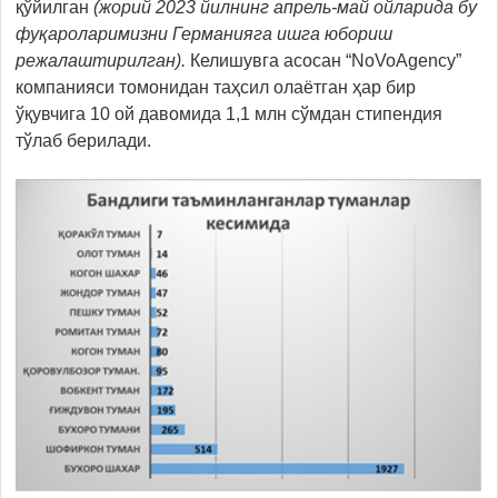
қўйилган
(жорий 2023 йилнинг апрель-май ойларида бу
фуқароларимизни Германияга ишга юбориш
режалаштирилган).
Келишувга асосан “NoVoAgency”
компанияси томонидан таҳсил олаётган ҳар бир
ўқувчига 10 ой давомида 1,1 млн сўмдан стипендия
тўлаб берилади.