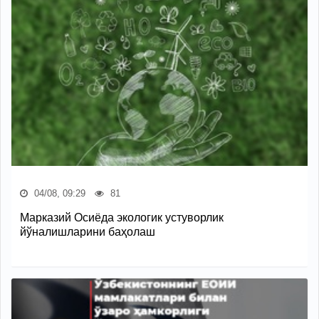
04/08, 09:29
81
Марказий Осиёда экологик устуворлик
йўналишларини баҳолаш