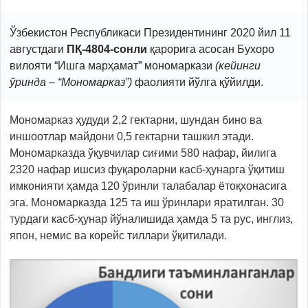
Ўзбекистон Республикаси Президентининг 2020 йил 11
августдаги
ПҚ-4804-сонли
қарорига асосан Бухоро
вилояти “Ишга марҳамат” мономаркази
(кейинги
ўринда – “Мономарказ”)
фаолияти йўлга қўйилди.
Мономарказ ҳудуди 2,2 гектарни, шундан бино ва
иншоотлар майдони 0,5 гектарни ташкил этади.
Мономарказда ўқувчилар сиғими 580 нафар, йилига
2320 нафар ишсиз фуқароларни касб-ҳунарга ўқитиш
имконияти ҳамда 120 ўринли талабалар ётоқхонасига
эга. Мономарказда 125 та иш ўринлари яратилган. 30
турдаги касб-ҳунар йўналишида ҳамда 5 та рус, инглиз,
япон, немис ва корейс тиллари ўқитилади.