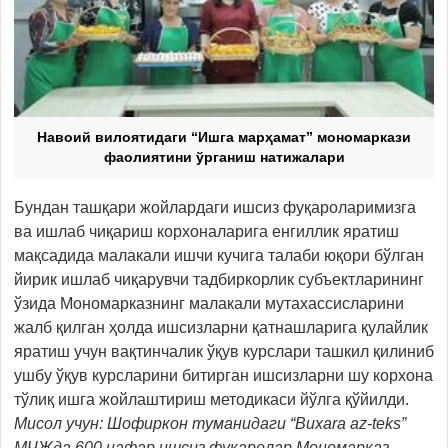
Навоий вилоятидаги “Ишга марҳамат” мономаркази
фаолиятини ўрганиш натижалари
Бундан ташқари жойлардаги ишсиз фуқароларимизга
ва ишлаб чиқариш корхоналарига енгиллик яратиш
мақсадида малакали ишчи кучига талаби юқори бўлган
йирик ишлаб чиқарувчи тадбиркорлик субъектларининг
ўзида Мономарказнинг малакали мутахассисларини
жалб қилган ҳолда ишсизларни қатнашларига қулайлик
яратиш учун вақтинчалик ўқув курслари ташкил қилиниб
ушбу ўқув курсларини битирган ишсизларни шу корхона
тўлиқ ишга жойлаштириш методикаси йўлга қўйилди.
Мисол учун: Шофиркон туманидаги “Buxara az-teks”
МЧЖда 600 нафар ишсиз фуқаролар Мономарказ