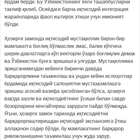
ёрдам берди. Бу Ўзбекистоннинг янги ташаббусларни
таклиф қилиб, Осиёдаги барча иқтисодий интеграция
жараёнларида фаол иштирок этиши учун имконият
бўлди.
Ҳозирги замонда иқтисодий мустақиллик бирон-бир
мамлакатга боғлиқ бўлмаслик эмас, балки кўпгина
шерик-давлатларга кўп векторли ўзаро боғлиқлик демак
ва Ўзбекистон бунга эришишга улгурди. Мустақилликка
эришганимиздан кейинги биринчи даврда
барқарорликни таъминлаш ва ундан кейин ислоҳотлар
ёрдамида иқтисодий салоҳиятни мустаҳкамлашга
эришиш асосий вазифа ҳисобланган бўлса, ҳозирги
вақтда аҳоли ва иқтисодиётнинг ўсиши билан савдо
бозорларини кенгайтириш зарурати пайдо бўлмоқда.
Яъни, ҳозирги замон тарихида иқтисодиётни
барқарорлаштиришдан иқтисодий экспансияга ўтиш
аллақачон содир бўлди, бу мамлакатнинг барқарор
ривожланишини таъминлаш учун жуда зарур.