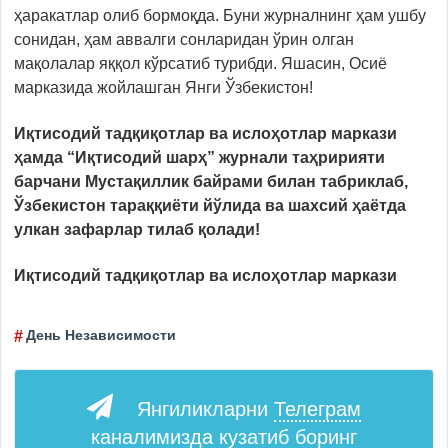
ҳаракатлар олиб бормоқда. Буни журналнинг ҳам ушбу
сонидан, ҳам аввалги сонларидан ўрин олган
мақолалар яққол кўрсатиб турибди. Яшасин, Осиё
марказида жойлашган Янги Ўзбекистон!
Иқтисодий тадқиқотлар ва ислоҳотлар маркази
ҳамда “Иқтисодий шарҳ” журнали таҳририяти
барчани Мустақиллик байрами билан табриклаб,
Ўзбекистон тараққиёти йўлида ва шахсий ҳаётда
улкан зафарлар тилаб қолади!
Иқтисодий тадқиқотлар ва ислоҳотлар маркази
День Независимости
Янгиликларни
Телеграм
каналимизда кузатиб боринг