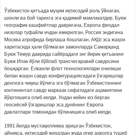
Ўзбекистон қитъада муҳим иқтисодий роль ўйнаган,
шонли ва бой тарихга эга қадимий мамлакатдир. Буюк
географик кашфиётлар давригача, Европа феодал
низолар туфайли ичдан емирилган, Россия эндигина
Москва атрофида бирлаша бошлаган, АҚШ эса жаҳон
харитасида ҳали бўлмаган замонларда Самарқанд
Буюк Темур даврида сайёрадаги энг йирик қитъанинг
Буюк Ипак йўли бўйлаб трансчегаравий савдосини
бошқарган. Елканли флот технологиялари очилиши
билан жаҳон савдо конфигурациясидаги ўзгаришлар
денгизга чиқиш йўлига эга бўлмаган Ўзбекистоннинг
континентал савдо маркази сифатидаги аҳамиятини
йўқотишига олиб келди. Ундан кейин юз берган
геосиёсий ўзгаришлар эса дунёнинг Европа
давлатлари томонидан бўлинишига олиб келди.
1991 йилда мустақилликка эришган Ўзбекистон,
айниқса, иқтисодий жиҳатдан жуда оғир аҳволга тушиб