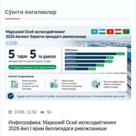
Сўнгги янгиликлар
07/08, 11:59
56
Инфографика: Марказий Осиё иқтисодиётининг
2026 йил I ярим йиллигидаги ривожланиши