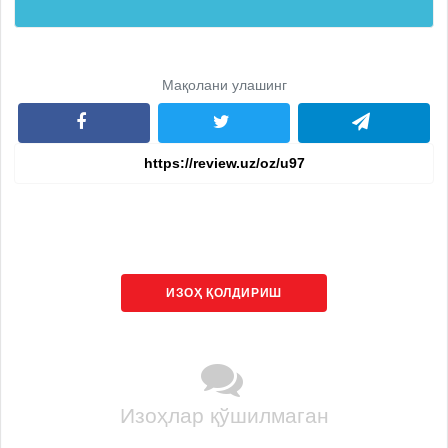
Мақолани улашинг
ИЗОҲ ҚОЛДИРИШ
Изоҳлар қўшилмаган