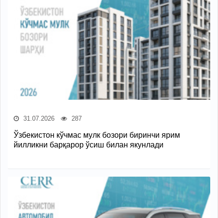
31.07.2026
287
Ўзбекистон кўчмас мулк бозори биринчи ярим
йилликни барқарор ўсиш билан якунлади