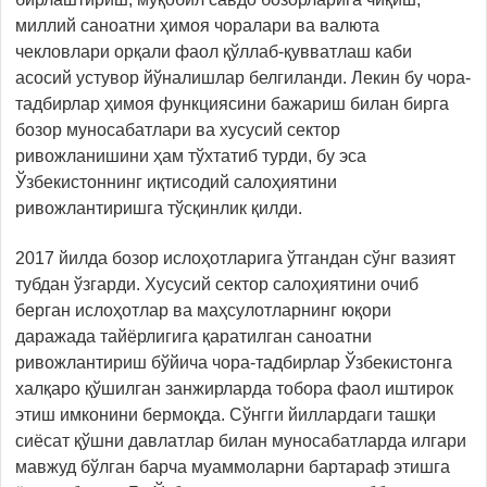
миллий саноатни ҳимоя чоралари ва валюта
чекловлари орқали фаол қўллаб-қувватлаш каби
асосий устувор йўналишлар белгиланди. Лекин бу чора-
тадбирлар ҳимоя функциясини бажариш билан бирга
бозор муносабатлари ва хусусий сектор
ривожланишини ҳам тўхтатиб турди, бу эса
Ўзбекистоннинг иқтисодий салоҳиятини
ривожлантиришга тўсқинлик қилди.
2017 йилда бозор ислоҳотларига ўтгандан сўнг вазият
тубдан ўзгарди. Хусусий сектор салоҳиятини очиб
берган ислоҳотлар ва маҳсулотларнинг юқори
даражада тайёрлигига қаратилган саноатни
ривожлантириш бўйича чора-тадбирлар Ўзбекистонга
халқаро қўшилган занжирларда тобора фаол иштирок
этиш имконини бермоқда. Сўнгги йиллардаги ташқи
сиёсат қўшни давлатлар билан муносабатларда илгари
мавжуд бўлган барча муаммоларни бартараф этишга