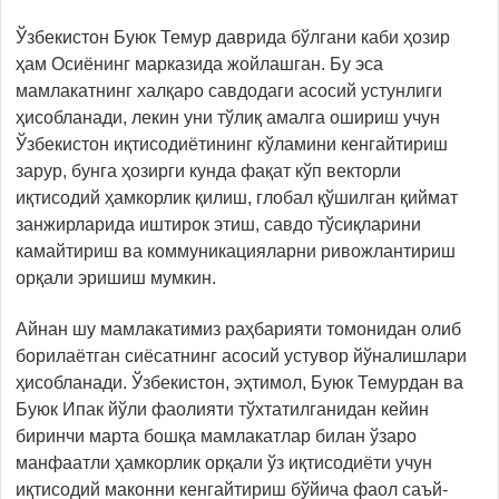
Ўзбекистон Буюк Темур даврида бўлгани каби ҳозир
ҳам Осиёнинг марказида жойлашган. Бу эса
мамлакатнинг халқаро савдодаги асосий устунлиги
ҳисобланади, лекин уни тўлиқ амалга ошириш учун
Ўзбекистон иқтисодиётининг кўламини кенгайтириш
зарур, бунга ҳозирги кунда фақат кўп векторли
иқтисодий ҳамкорлик қилиш, глобал қўшилган қиймат
занжирларида иштирок этиш, савдо тўсиқларини
камайтириш ва коммуникацияларни ривожлантириш
орқали эришиш мумкин.
Айнан шу мамлакатимиз раҳбарияти томонидан олиб
борилаётган сиёсатнинг асосий устувор йўналишлари
ҳисобланади. Ўзбекистон, эҳтимол, Буюк Темурдан ва
Буюк Ипак йўли фаолияти тўхтатилганидан кейин
биринчи марта бошқа мамлакатлар билан ўзаро
манфаатли ҳамкорлик орқали ўз иқтисодиёти учун
иқтисодий маконни кенгайтириш бўйича фаол саъй-