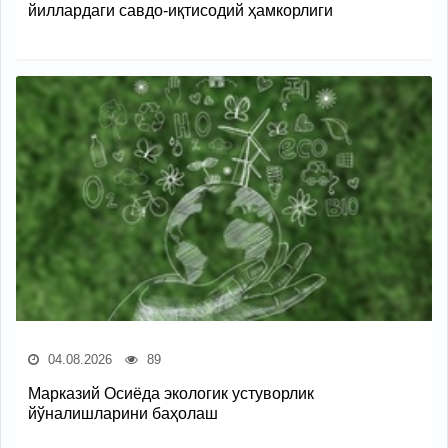
йиллардаги савдо-иқтисодий ҳамкорлиги
04.08.2026
89
Марказий Осиёда экологик устуворлик
йўналишларини баҳолаш