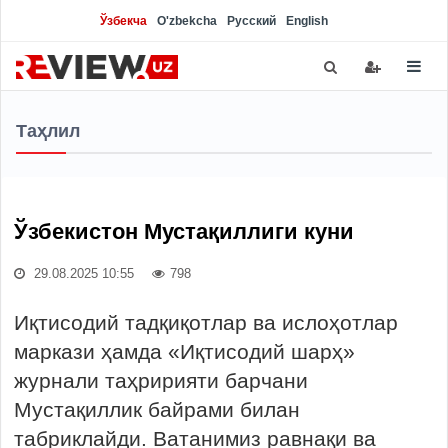
Ўзбекча
O'zbekcha
Русский
English
Таҳлил
Ўзбекистон Мустақиллиги куни
29.08.2025 10:55
798
Иқтисодий тадқиқотлар ва ислоҳотлар
маркази ҳамда «Иқтисодий шарҳ»
журнали таҳририяти барчани
Мустақиллик байрами билан
табриклайди. Ватанимиз равнақи ва