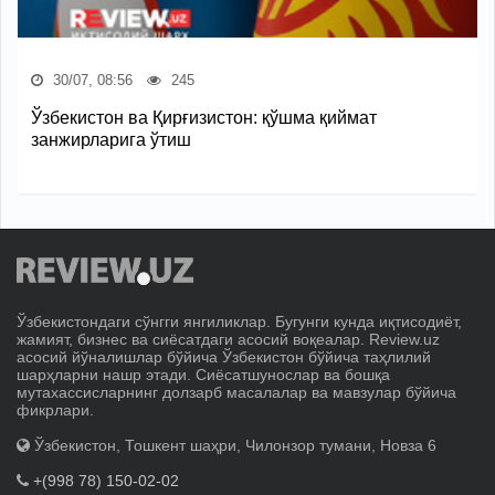
30/07, 08:56
245
Ўзбекистон ва Қирғизистон: қўшма қиймат
занжирларига ўтиш
Ўзбекистондаги сўнгги янгиликлар. Бугунги кунда иқтисодиёт,
жамият, бизнес ва сиёсатдаги асосий воқеалар. Review.uz
асосий йўналишлар бўйича Ўзбекистон бўйича таҳлилий
шарҳларни нашр этади. Сиёсатшунослар ва бошқа
мутахассисларнинг долзарб масалалар ва мавзулар бўйича
фикрлари.
Ўзбекистон, Тошкент шаҳри, Чилонзор тумани, Новза 6
+(998 78) 150-02-02