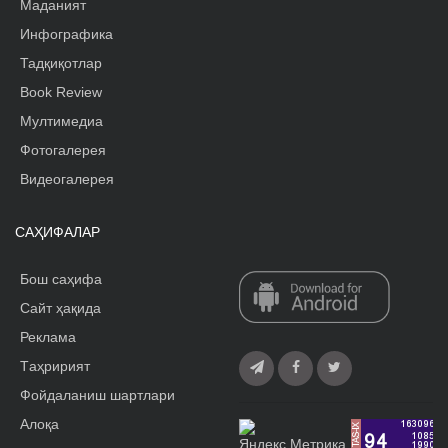
Маданият
Инфографика
Тадқиқотлар
Book Review
Мултимедиа
Фотогалерея
Видеогалерея
САҲИФАЛАР
Бош саҳифа
Сайт ҳақида
Реклама
Tаҳририят
Фойдаланиш шартлари
Алоқа