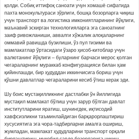
қолди. Собиқ иттифоқ саноати учун хомашё сифатида
пахта монокультураси зўрлиги, бошқа бозорларга чиқиш
учун транспорт ва логистика имкониятларининг йўқлиги,
маънавий эскирган технологияларга эга саноатнинг
заиф ривожланиши, аввалги хўжалик алоқаларнинг
оммавий равишда бузилиши, ўз пул тизими ва
мамлакатлар ўртасидаги ўзаро ҳисоб-китоблар учун
валютанинг йўқлиги – буларнинг барчаси мерос қолган
чегараларнинг мураккаб конфигурацияси билан ҳам
қийинлашди, бир ҳудуддан иккинчисига бориш учун
қўшни давлатлар чегараларини кесиб ўтиш керак эди.
Шу боис мустақилликнинг дастлабки ўн йиллигида
мустақил мамлакат бўлиш учун зарур бўлган давлат
институтларини яратиш, шунингдек, иқтисодий
хавфсизликни таъминлайдиган барқарорлаштириш
хусусиятига эга чора-тадбирларни амалга ошириш,
жумладан, мамлакат ҳудудларини транспорт орқали
бирлаштириш, муқобил савдо бозорларига чиқиш,