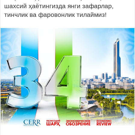
шахсий ҳаётингизда янги зафарлар,
тинчлик ва фаровонлик тилаймиз!