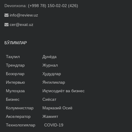
Devonxona:
(+998 78) 150-02-02 (426)
info@review.uz
cer@exat.uz
БЎЛИМЛАР
Таҳлил
Дунёда
Трендлар
Журнал
Бозорлар
Ҳудудлар
Интервью
Янгиликлар
Мулоҳаза
Иқтисодиёт ва бизнес
Бизнес
Сиёсат
Колумнистлар
Марказий Осиё
Акселератор
Жамият
Технологиялар
COVID-19