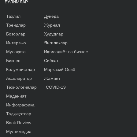
БЎЛИМЛАР
Таҳлил
Дунёда
Трендлар
Журнал
Бозорлар
Ҳудудлар
Интервью
Янгиликлар
Мулоҳаза
Иқтисодиёт ва бизнес
Бизнес
Сиёсат
Колумнистлар
Марказий Осиё
Акселератор
Жамият
Технологиялар
COVID-19
Маданият
Инфографика
Тадқиқотлар
Book Review
Мултимедиа