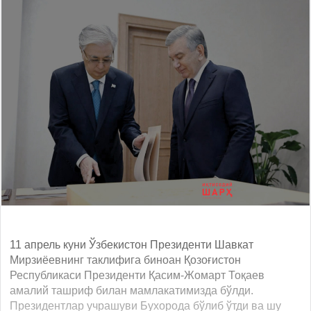
11 апрель куни Ўзбекистон Президенти Шавкат
Мирзиёевнинг таклифига биноан Қозоғистон
Республикаси Президенти Қасим-Жомарт Тоқаев
амалий ташриф билан мамлакатимизда бўлди.
Президентлар учрашуви Бухорода бўлиб ўтди ва шу