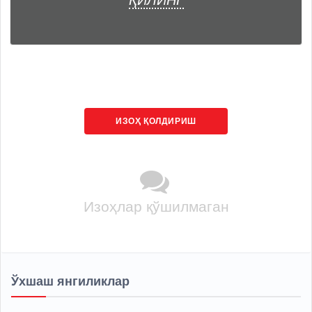
ҚИЛИНГ
ИЗОҲ ҚОЛДИРИШ
Изоҳлар қўшилмаган
Ўхшаш янгиликлар