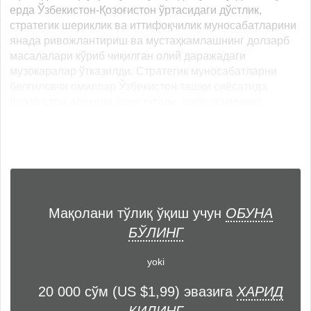
ерда Ўзбекистон-Қозоғистон ўртасидаги дўстлик,
стратегик шериклик ва иттифоқчилик муносабатларини
янада ривожлантириш ва мустаҳкамлашнинг долзарб
масалалари кўриб чиқилган олий даражадаги
музокаралар ўтказилди. Стратегик муносабатларни
белгиловчи омиллар Ўзбекистон ташқи сиёсатида
Қозоғистон алоҳида ўрин тутади, ушбу мамлакат... ...
Мақолани тўлиқ ўқиш учун
ОБУНА
БЎЛИНГ
yoki
20 000 сўм (US $1,99) эвазига
ХАРИД