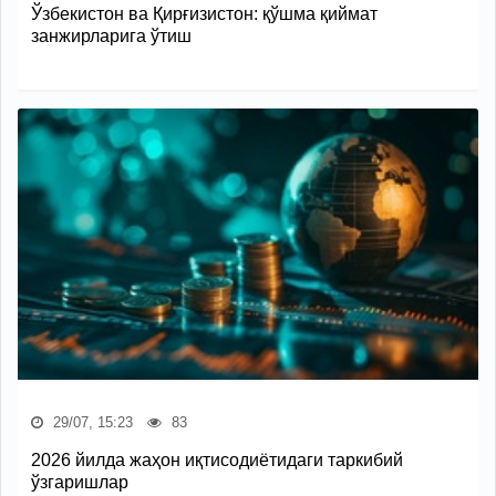
Ўзбекистон ва Қирғизистон: қўшма қиймат
занжирларига ўтиш
29/07, 15:23
83
2026 йилда жаҳон иқтисодиётидаги таркибий
ўзгаришлар