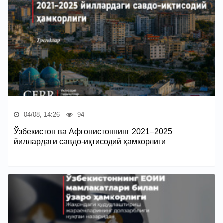
04/08, 14:26
94
Ўзбекистон ва Афғонистоннинг 2021–2025
йиллардаги савдо-иқтисодий ҳамкорлиги