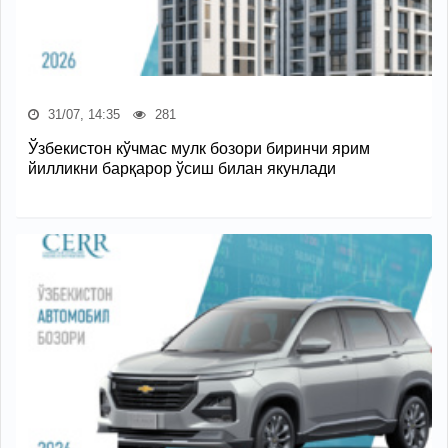
31/07, 14:35
281
Ўзбекистон кўчмас мулк бозори биринчи ярим
йилликни барқарор ўсиш билан якунлади