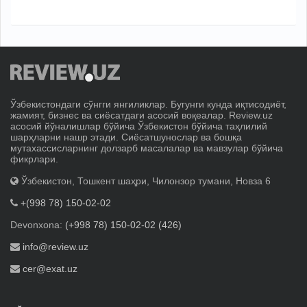
Ўзбекистондаги сўнгги янгиликлар. Бугунги кунда иқтисодиёт,
жамият, бизнес ва сиёсатдаги асосий воқеалар. Review.uz
асосий йўналишлар бўйича Ўзбекистон бўйича таҳлилий
шарҳларни нашр этади. Сиёсатшунослар ва бошқа
мутахассисларнинг долзарб масалалар ва мавзулар бўйича
фикрлари.
Ўзбекистон, Тошкент шаҳри, Чилонзор тумани, Новза 6
+(998 78) 150-02-02
Devonxona:
(+998 78) 150-02-02 (426)
info@review.uz
cer@exat.uz