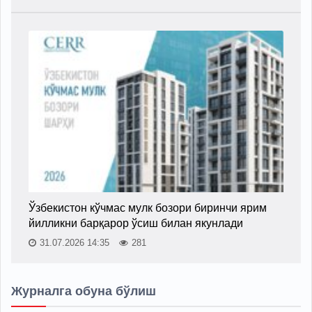
Ўзбекистон кўчмас мулк бозори биринчи ярим
йилликни барқарор ўсиш билан якунлади
31.07.2026 14:35
281
Журналга обуна бўлиш