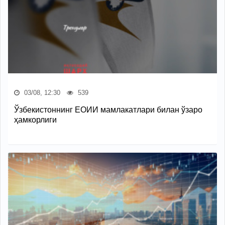
03/08, 12:30
539
Ўзбекистоннинг ЕОИИ мамлакатлари билан ўзаро
ҳамкорлиги