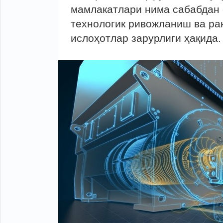
мамлакатлари нима сабабдан 
технологик ривожланиш ва ра
ислоҳотлар зарурлиги ҳақида.