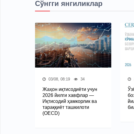
Сўнгги янгиликлар
03/08, 08:19
34
Жаҳон иқтисодиёти учун
Ўз
2026 йилги хавфлар —
бо
Иқтисодий ҳамкорлик ва
йи
тараққиёт ташкилоти
би
(OECD)