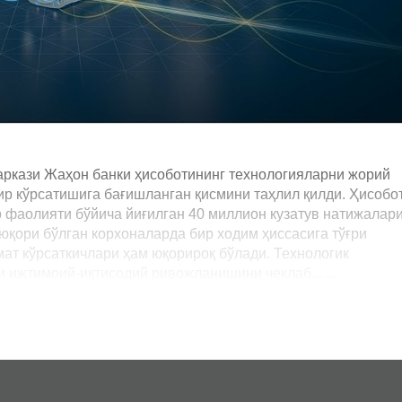
аркази Жаҳон банки ҳисоботининг технологияларни жорий
ир кўрсатишига бағишланган қисмини таҳлил қилди. Ҳисобо
 фаолияти бўйича йиғилган 40 миллион кузатув натижалар
қори бўлган корхоналарда бир ходим ҳиссасига тўғри
мат кўрсаткичлари ҳам юқорироқ бўлади. Технологик
ижтимоий-иқтисодий ривожланишини чеклаб... ...