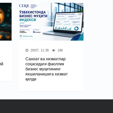
29/07, 11:38
186
Саноат ва хизматлар
ий
соҳасидаги фаоллик
бизнес муҳитининг
яхшиланишига хизмат
қилди