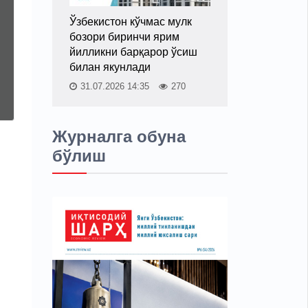
Ўзбекистон кўчмас мулк
бозори биринчи ярим
йилликни барқарор ўсиш
билан якунлади
31.07.2026 14:35
270
Журналга обуна
бўлиш