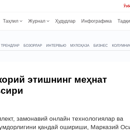
Ўзб
Таҳлил
Журнал
Ҳудудлар
Инфографика
Тадқ
ТРЕНДЛАР
БОЗОРЛАР
ИНТЕРВЬЮ
МУЛОҲАЗА
БИЗНЕС
КОЛУМНИ
жорий этишнинг меҳнат
ъсири
лект, замонавий онлайн технологиялар ва
нумдорлигини қандай ошириши, Марказий Ос