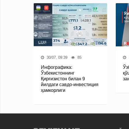
30/07, 09:39
85
Инфографика:
Ўз
Ўзбекистоннинг
қў
Қирғизистон билан 9
за
йилдаги савдо-инвестиция
ҳамкорлиги