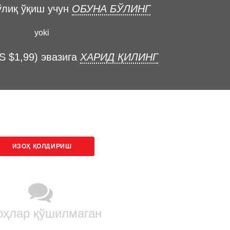
ўлиқ ўқиш учун
ОБУНА БЎЛИНГ
yoki
S $1,99) эвазига
ХАРИД ҚИЛИНГ
ИЗОҲ ҚОЛДИРИШ
оҳлар қўшилмаган