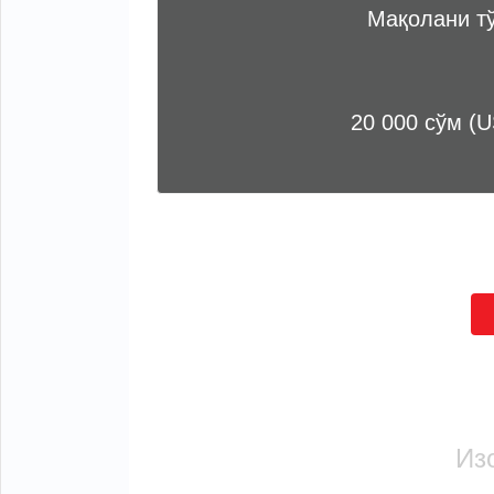
Мақолани т
20 000 сўм (U
Из