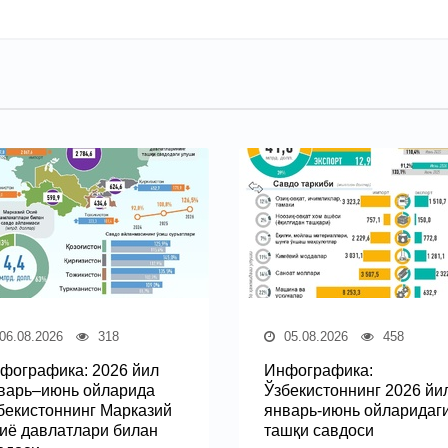
06.08.2026
318
05.08.2026
458
фографика: 2026 йил
Инфографика:
варь–июнь ойларида
Ўзбекистоннинг 2026 йи
бекистоннинг Марказий
январь-июнь ойларидаг
иё давлатлари билан
ташқи савдоси