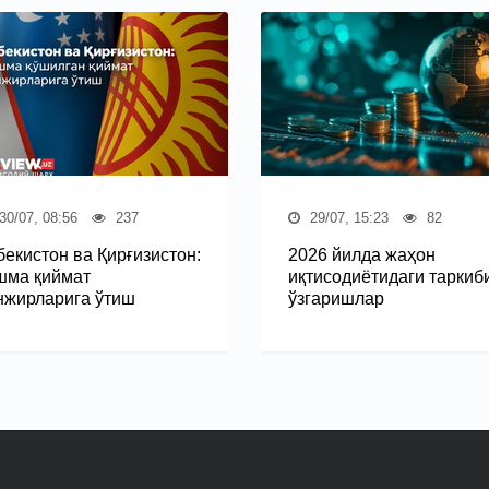
30/07, 08:56
237
29/07, 15:23
82
бекистон ва Қирғизистон:
2026 йилда жаҳон
шма қиймат
иқтисодиётидаги таркиб
нжирларига ўтиш
ўзгаришлар