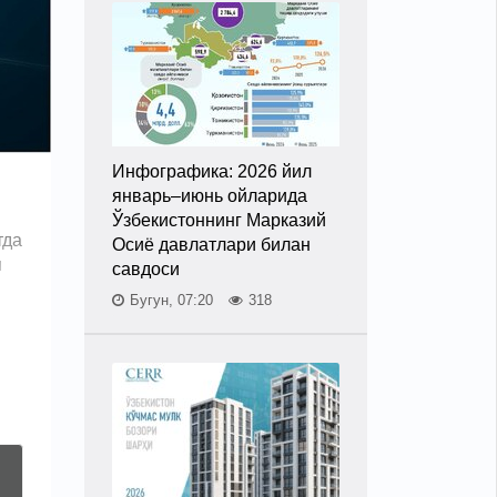
Инфографика: 2026 йил
январь–июнь ойларида
Ўзбекистоннинг Марказий
тда
Осиё давлатлари билан
и
савдоси
Бугун, 07:20
318