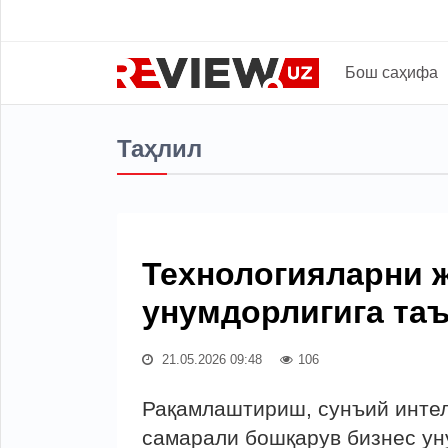
Бош саҳифа
Таҳлил
Технологияларни 
унумдорлигига та
21.05.2026 09:48
106
Рақамлаштириш, сунъий интел
самарали бошқарув бизнес у