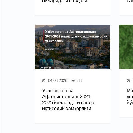
ойларидаги савдоси
са
04.08.2026
86
Ўзбекистон ва
Ма
Афғонистоннинг 2021–
ус
2025 йиллардаги савдо-
йў
иқтисодий ҳамкорлиги