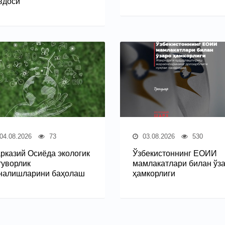
вдоси
04.08.2026
73
03.08.2026
530
рказий Осиёда экологик
Ўзбекистоннинг ЕОИИ
туворлик
мамлакатлари билан ўз
налишларини баҳолаш
ҳамкорлиги