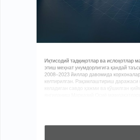
Иқтисодий тадқиқотлар ва ислоҳотлар м
этиш меҳнат унумдорлигига қандай таъс
2008–2023 йиллар давомида корхоналар
келтирилган. Рақамлаштириш даражаси ю
келадиган савдо ҳажми ва қўшилган қий
янгиланиш Марказий Осиё мамлакатлари 