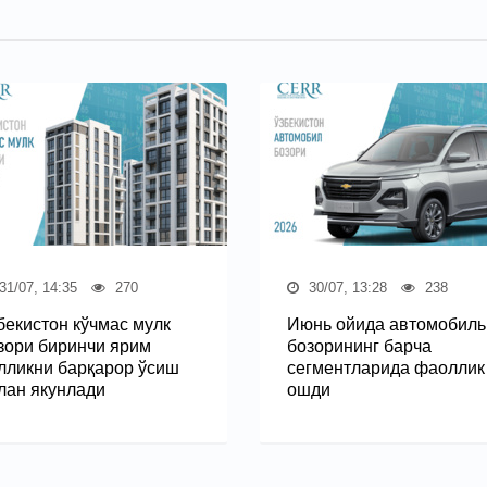
31/07, 14:35
270
30/07, 13:28
238
бекистон кўчмас мулк
Июнь ойида автомобиль
зори биринчи ярим
бозорининг барча
лликни барқарор ўсиш
сегментларида фаоллик
лан якунлади
ошди