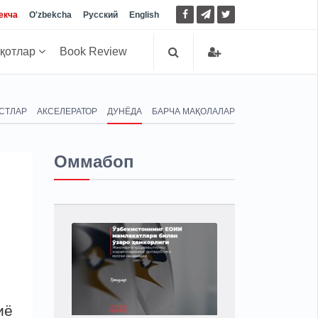
екча
O'zbekcha
Русский
English
иқотлар
Book Review
СТЛАР
АКСЕЛЕРАТОР
ДУНЁДА
БАРЧА МАҚОЛАЛАР
Оммабоп
иё