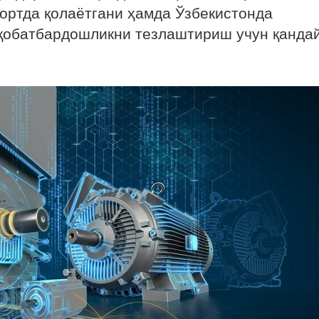
ортда қолаётгани ҳамда Ўзбекистонда
қобатбардошликни тезлаштириш учун қанда