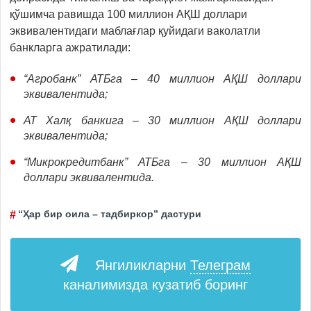
қўшимча равишда 100 миллион АҚШ доллари
эквивалентидаги маблағлар қуйидаги ваколатли
банкларга ажратилади:
“Агробанк” АТБга – 40 миллион АҚШ доллари
эквивалентида;
АТ Халқ банкига – 30 миллион АҚШ доллари
эквивалентида;
“Микрокредитбанк” АТБга – 30 миллион АҚШ
доллари эквивалентида.
“Ҳар бир оила – тадбиркор” дастури
Янгиликларни
Телеграм
каналимизда кузатиб боринг