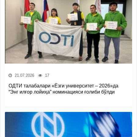
21.07.2026
17
ОДТИ талабалари «Ёзги университет – 2026»да
“Энг илғор лойиҳа” номинацияси ғолиби бўлди