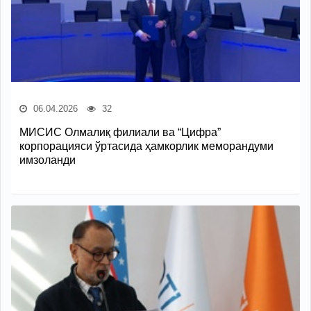
06.04.2026
32
МИСИС Олмалиқ филиали ва “Цифра”
корпорацияси ўртасида ҳамкорлик меморандуми
имзоланди