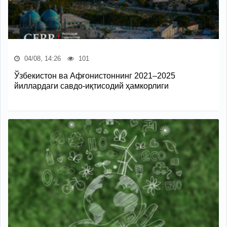
04/08, 14:26
101
Ўзбекистон ва Афғонистоннинг 2021–2025
йиллардаги савдо-иқтисодий ҳамкорлиги