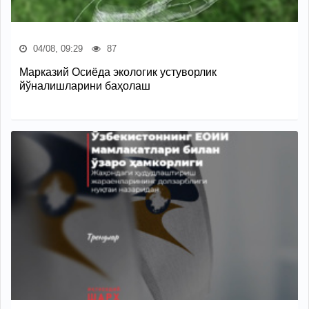
04/08, 09:29
87
Марказий Осиёда экологик устуворлик
йўналишларини баҳолаш