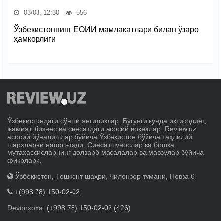
03/08, 12:30
556
Ўзбекистоннинг ЕОИИ мамлакатлари билан ўзаро
ҳамкорлиги
Ўзбекистондаги сўнгги янгиликлар. Бугунги кунда иқтисодиёт,
жамият, бизнес ва сиёсатдаги асосий воқеалар. Review.uz
асосий йўналишлар бўйича Ўзбекистон бўйича таҳлилий
шарҳларни нашр этади. Сиёсатшунослар ва бошқа
мутахассисларнинг долзарб масалалар ва мавзулар бўйича
фикрлари.
Ўзбекистон, Тошкент шаҳри, Чилонзор тумани, Новза 6
+(998 78) 150-02-02
Devonxona:
(+998 78) 150-02-02 (426)