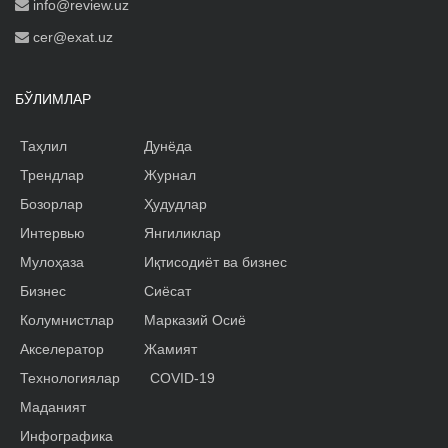
info@review.uz
cer@exat.uz
БЎЛИМЛАР
Таҳлил
Дунёда
Трендлар
Журнал
Бозорлар
Ҳудудлар
Интервью
Янгиликлар
Мулоҳаза
Иқтисодиёт ва бизнес
Бизнес
Сиёсат
Колумнистлар
Марказий Осиё
Акселератор
Жамият
Технологиялар
COVID-19
Маданият
Инфографика