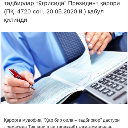
тадбирлар тўғрисида" Президент қарори
(ПҚ–4720-сон, 20.05.2020 й.) қабул
қилинди.
Қарорга мувофиқ, “Ҳар бир оила – тадбиркор” дастури
доирасида Тикланиш ва тараққиёт жамғармасидан