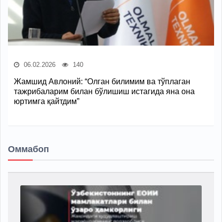
06.02.2026
140
Жамшид Авлоний: “Олган билимим ва тўплаган
тажрибаларим билан бўлишиш истагида яна она
юртимга қайтдим”
Оммабоп