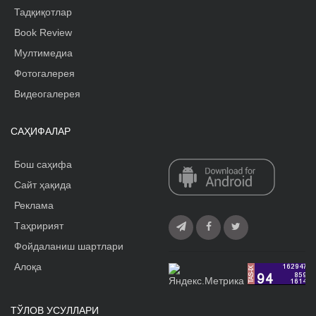
Тадқиқотлар
Book Review
Мултимедиа
Фотогалерея
Видеогалерея
САҲИФАЛАР
Бош саҳифа
Сайт ҳақида
Реклама
Tаҳририят
Фойдаланиш шартлари
Алоқа
ТЎЛОВ УСУЛЛАРИ