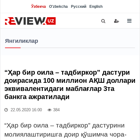
Ўзбекча
O'zbekcha
Русский
English
Янгиликлар
“Ҳар бир оила – тадбиркор” дастури
доирасида 100 миллион АҚШ доллари
эквивалентидаги маблағлар 3та
банкга ажратилади
22.05.2020 16:00
384
“Ҳар бир оила – тадбиркор” дастурини
молиялаштиришга доир қўшимча чора-