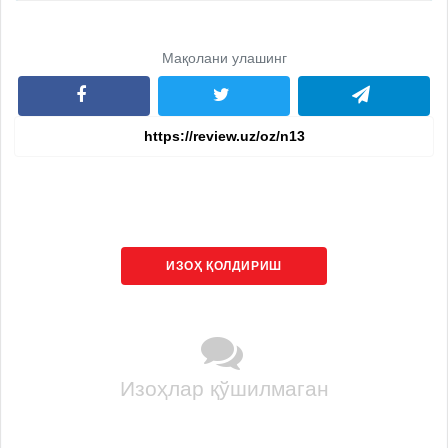
Мақолани улашинг
ИЗОҲ ҚОЛДИРИШ
Изоҳлар қўшилмаган