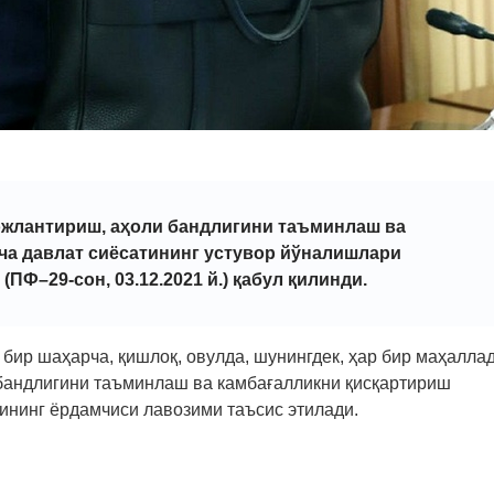
жлантириш, аҳоли бандлигини таъминлаш ва
ча давлат сиёсатининг устувор йўналишлари
ПФ–29-сон, 03.12.2021 й.) қабул қилинди.
 бир шаҳарча, қишлоқ, овулда, шунингдек, ҳар бир маҳалла
бандлигини таъминлаш ва камбағалликни қисқартириш
ининг ёрдамчиси лавозими таъсис этилади.