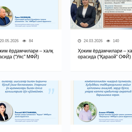
20.05.2026
84
24.03.2026
140
ким ёрдамчилари – халқ
Ҳоким ёрдамчилари – х
асида (“Уяс” МФЙ)
орасида (“Қараой” ОФЙ)