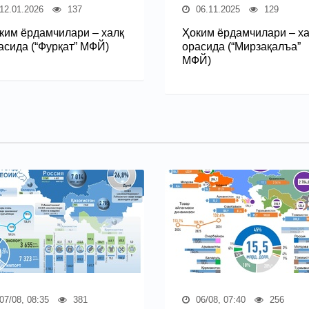
12.01.2026
137
06.11.2025
129
ким ёрдамчилари – халқ
Ҳоким ёрдамчилари – х
асида (“Фурқат” МФЙ)
орасида (“Мирзақалъа”
МФЙ)
07/08, 08:35
381
06/08, 07:40
256