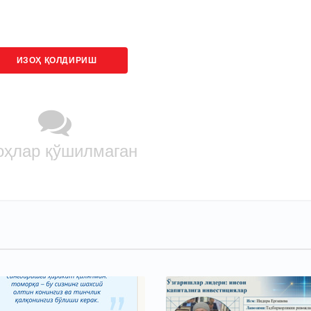
ИЗОҲ ҚОЛДИРИШ
оҳлар қўшилмаган