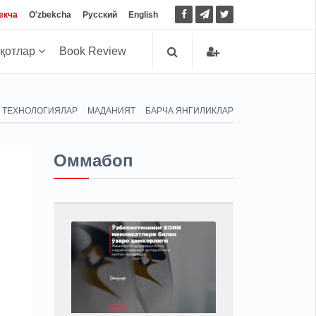
екча
O'zbekcha
Русский
English
иқотлар
Book Review
ТЕХНОЛОГИЯЛАР
МАДАНИЯТ
БАРЧА ЯНГИЛИКЛАР
Оммабоп