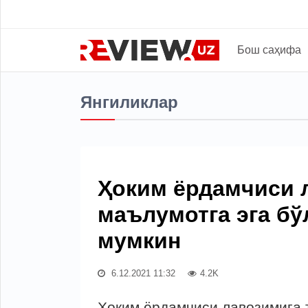
Бош саҳифа
Янгиликлар
Ҳоким ёрдамчиси 
маълумотга эга б
мумкин
6.12.2021 11:32
4.2K
Ҳоким ёрдамчиси лавозимига 