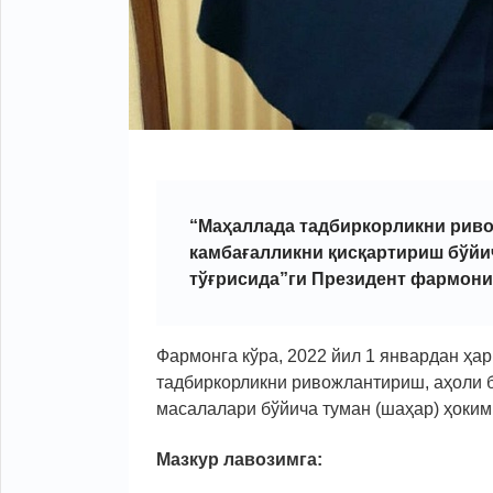
“Маҳаллада тадбиркорликни риво
камбағалликни қисқартириш бўйи
тўғрисида”ги Президент фармони (
Фармонга кўра, 2022 йил 1 январдан ҳар
тадбиркорликни ривожлантириш, аҳоли 
масалалари бўйича туман (шаҳар) ҳоким
Мазкур лавозимга: