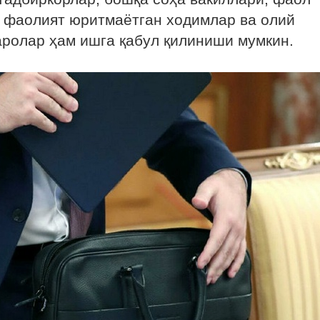
 фаолият юритмаётган ходимлар ва олий
аролар ҳам ишга қабул қилиниши мумкин.