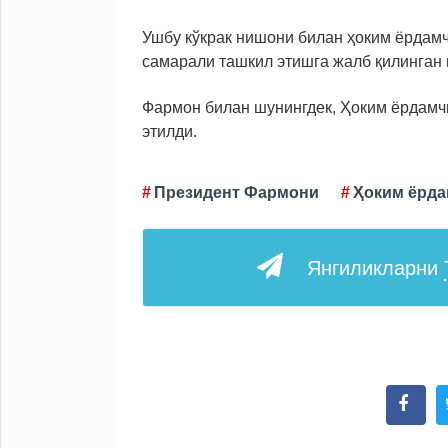
Ушбу кўкрак нишони билан ҳоким ёрдам
самарали ташкил этишга жалб қилинган
Фармон билан шунингдек, Ҳоким ёрдамч
этилди.
Президент Фармони
Ҳоким ёрд
Янгиликларни