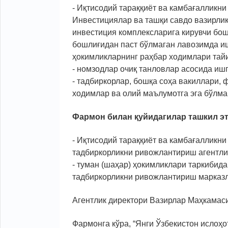
- Иқтисодий тараққиёт ва камбағалликн
Инвестициялар ва ташқи савдо вазирликл
инвестиция комплексларига кирувчи бош
бошлиғидан паст бўлмаган лавозимда и
ҳокимликларнинг раҳбар ходимлари тай
- номзодлар очиқ танловлар асосида ишг
- тадбиркорлар, бошқа соҳа вакиллари,
ходимлар ва олий маълумотга эга бўлма
Фармон билан қуйидагилар ташкил э
- Иқтисодий тараққиёт ва камбағалликн
тадбиркорликни ривожлантириш агентли
- туман (шаҳар) ҳокимликлари таркибид
тадбиркорликни ривожлантириш марказл
Агентлик директори Вазирлар Маҳкамас
Фармонга кўра, “Янги Ўзбекистон ислоҳо