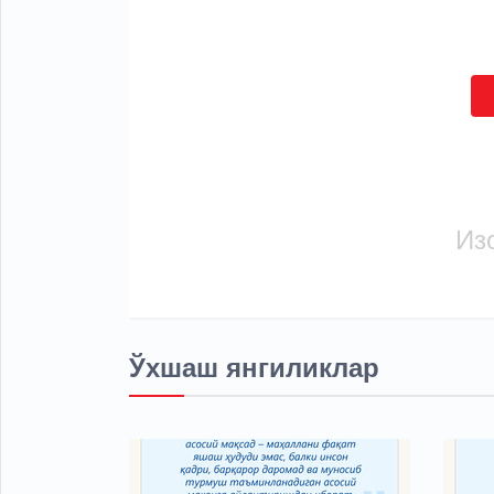
Из
Ўхшаш янгиликлар