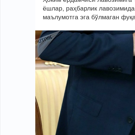
ёшлар, раҳбарлик лавозимида
маълумотга эга бўлмаган фуқ