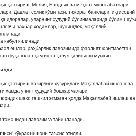
и қисқартириш, Молия, Бандлик ва меҳнат муносабатлари,
ари, Давлат солиқ қўмитаси, тижорат банклари, иқтисодий
қа идоралар, уларнинг ҳудудий бўлинмаларида бўлим (шўъ
шловчи раҳбар ходимлар, шунингдек, маҳаллий
инланади;
а қабул қилинади;
 фаол ёшлар, раҳбарлик лавозимида фаолият юритмаётган
ган фуқаролар ҳам ишга қабул қилиниши мумкин.
тилди:
и қисқартириш вазирлиги ҳузуридаги Маҳаллабай ишлаш ва
ги ҳамда унинг ҳудудий бошқармалари;
а юридик шахс ташкил этмаган ҳолда Маҳаллабай ишлаш ва
ари.
и томонидан лавозимга тайинланади.
тчиси” кўкрак нишони таъсис этилди.