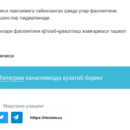
чиси лавозимига тайинланган ҳамда улар фаолиятини
 шахслар тақдирланади.
илари фаолиятини қўллаб-қувватлаш жамғармаси ташкил
амчиси
Телеграм
каналимизда кузатиб боринг
Мақолани улашинг