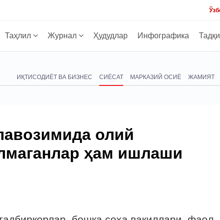
Ўзб
Таҳлил
Журнал
Ҳудудлар
Инфографика
Тадқ
ИҚТИСОДИЁТ ВА БИЗНЕС
СИЁСАТ
МАРКАЗИЙ ОСИЁ
ЖАМИЯТ
лавозимида олий
ўлмаганлар ҳам ишлаши
тадбиркорлар, бошқа соҳа вакиллари, фаол