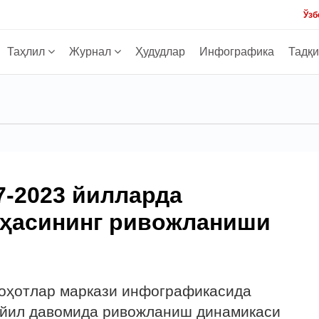
Ўзб
Таҳлил
Журнал
Ҳудудлар
Инфографика
Тадқ
7-2023 йилларда
соҳасининг ривожланиши
лоҳотлар маркази инфографикасида
7 йил давомида ривожланиш динамикаси