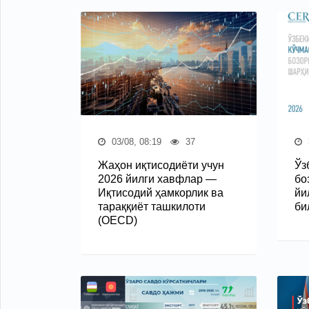
03/08, 08:19
37
Жаҳон иқтисодиёти учун
Ўз
2026 йилги хавфлар —
бо
Иқтисодий ҳамкорлик ва
йи
тараққиёт ташкилоти
би
(OECD)