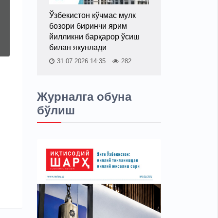
Ўзбекистон кўчмас мулк
бозори биринчи ярим
йилликни барқарор ўсиш
билан якунлади
31.07.2026 14:35
282
Журналга обуна
бўлиш