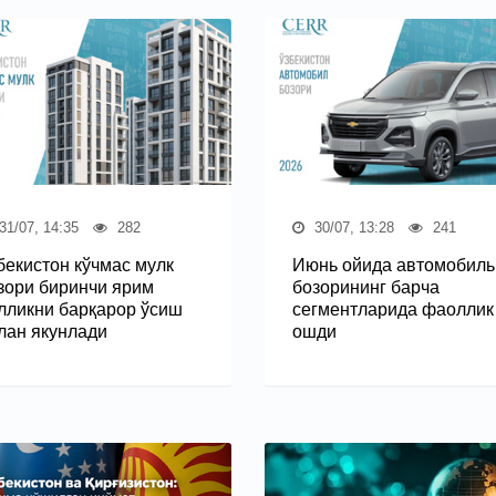
31/07, 14:35
282
30/07, 13:28
241
бекистон кўчмас мулк
Июнь ойида автомобиль
зори биринчи ярим
бозорининг барча
лликни барқарор ўсиш
сегментларида фаоллик
лан якунлади
ошди