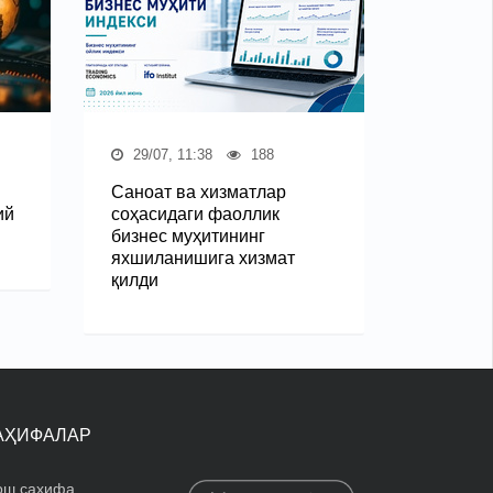
29/07, 11:38
188
Саноат ва хизматлар
ий
соҳасидаги фаоллик
бизнес муҳитининг
яхшиланишига хизмат
қилди
АҲИФАЛАР
ош саҳифа