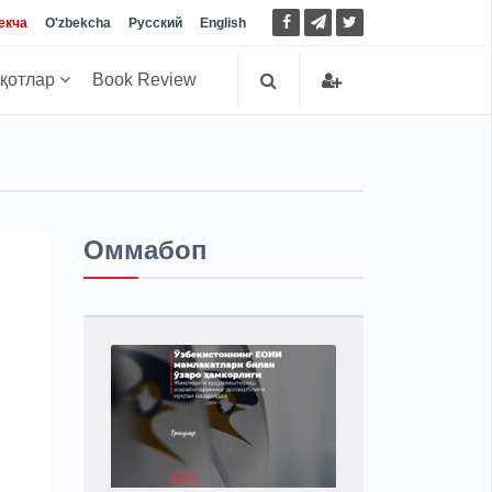
екча
O'zbekcha
Русский
English
иқотлар
Book Review
Оммабоп