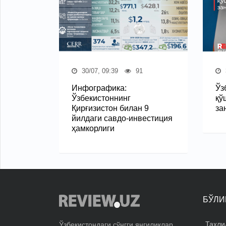
30/07, 09:39
91
Инфографика:
Ўз
Ўзбекистоннинг
қў
Қирғизистон билан 9
за
йилдаги савдо-инвестиция
ҳамкорлиги
БЎЛИ
Таҳли
Ўзбекистондаги сўнгги янгиликлар.