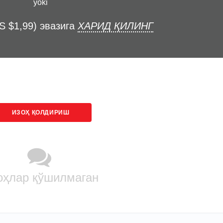
yoki
S $1,99) эвазига
ХАРИД ҚИЛИНГ
ИЗОҲ ҚОЛДИРИШ
оҳлар қўшилмаган