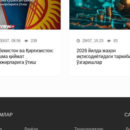
30/07, 08:56
239
29/07, 15:23
83
бекистон ва Қирғизистон:
2026 йилда жаҳон
шма қиймат
иқтисодиётидаги таркиб
нжирларига ўтиш
ўзгаришлар
МЛАР
С
л
Дунёда
Технологиялар
Б