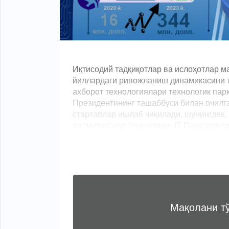
Иқтисодий тадқиқотлар ва ислоҳотлар м
йиллардаги ривожланиш динамикасини та
ахборот технологиялари технологик парк
Президентининг ташаббуси билан очилга
стартаплар ишлаб чиқилади, шунингдек,
ва “митап”лар ўтказилади. IT Парк фаолия
Мақолани т