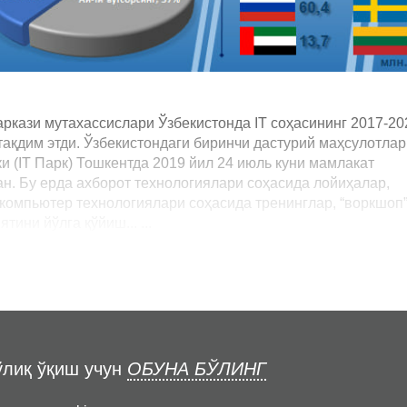
аркази мутахассислари Ўзбекистонда IT соҳасининг 2017-20
қдим этди. Ўзбекистондаги биринчи дастурий маҳсулотлар
и (IT Парк) Тошкентда 2019 йил 24 июль куни мамлакат
н. Бу ерда ахборот технологиялари соҳасида лойиҳалар,
 компьютер технологиялари соҳасида тренинглар, “воркшоп
тини йўлга қўйиш... ...
ўлиқ ўқиш учун
ОБУНА БЎЛИНГ