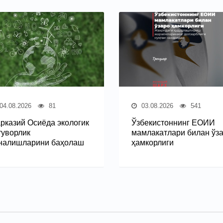
04.08.2026
81
03.08.2026
541
рказий Осиёда экологик
Ўзбекистоннинг ЕОИИ
туворлик
мамлакатлари билан ўз
налишларини баҳолаш
ҳамкорлиги