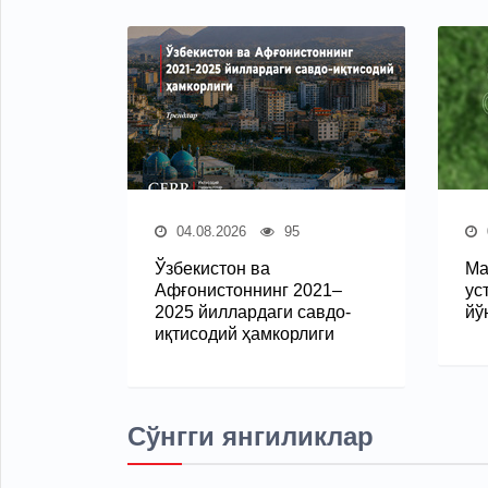
04.08.2026
95
Ўзбекистон ва
Ма
Афғонистоннинг 2021–
ус
2025 йиллардаги савдо-
йў
иқтисодий ҳамкорлиги
Сўнгги янгиликлар