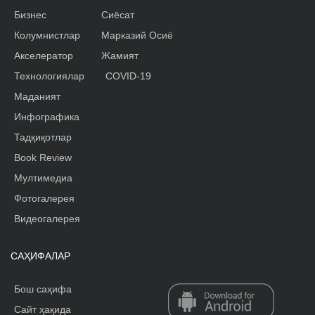
Бизнес
Сиёсат
Колумнистлар
Марказий Осиё
Акселератор
Жамият
Технологиялар
COVID-19
Маданият
Инфографика
Тадқиқотлар
Book Review
Мултимедиа
Фотогалерея
Видеогалерея
САҲИФАЛАР
Бош саҳифа
Сайт ҳақида