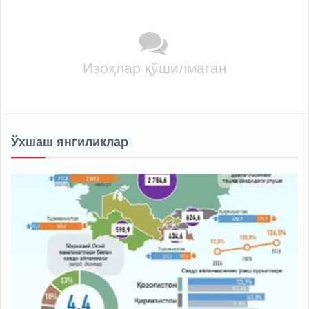
Изоҳлар қўшилмаган
Ўхшаш янгиликлар