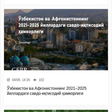
04/08, 14:26
102
Ўзбекистон ва Афғонистоннинг 2021–2025
йиллардаги савдо-иқтисодий ҳамкорлиги