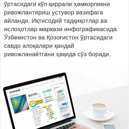
ўртасидаги кўп қиррали ҳамкорликни
ривожлантириш устувор вазифага
айланди. Иқтисодий тадқиқотлар ва
ислоҳотлар маркази инфографикасида
Ўзбекистон ва Қозоғистон ўртасидаги
савдо алоқалари қандай
ривожланаётгани ҳақида сўз боради.