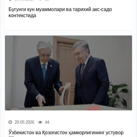
Бугунги кун муаммолари ва тарихий акс-садо
контекстида
20.05.2026
44
Ўзбекистон ва Қозоғистон ҳамкорлигининг устувор