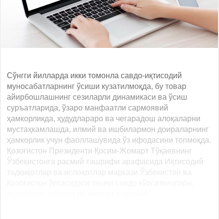
Сўнгги йилларда икки томонла савдо-иқтисодий
муносабатларнинг ўсиши кузатилмоқда, бу товар
айирбошлашнинг сезиларли динамикаси ва ўсиш
суръатларида, ўзаро манфаатли сармоявий
ҳамкорликда, ҳудудлараро ва чегарадош алоқаларни
мустаҳкамлашда, илмий ва ишбилармон доираларнинг
ҳамкорлик учун фаоллашувида ўз ифодасини топмоқда.
Қозоғистон Президенти Қосим-Жомарт Тўқаевнинг
Ўзбекистонга расмий ташрифи арафасида Иқтисодий
тадқиқотлар ва ислоҳотлар маркази Ўзбекистон ва
Қозоғистон ўртасидаги ташқи савдо кўрсаткичлари,
жумладан, экспорт ва импорт ҳажмини... ...