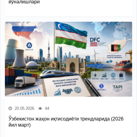
йўналишлари
20.05.2026
44
Ўзбекистон жаҳон иқтисодиёти трендларида (2026
йил март)