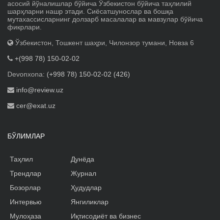
асосий йўналишлар бўйича Ўзбекистон бўйича таҳлилий
шарҳларни нашр этади. Сиёсатшунослар ва бошқа
мутахассисларнинг долзарб масалалар ва мавзулар бўйича
фикрлари.
Ўзбекистон, Тошкент шаҳри, Чилонзор тумани, Новза 6
+(998 78) 150-02-02
Devonxona:
(+998 78) 150-02-02 (426)
info@review.uz
cer@exat.uz
БЎЛИМЛАР
Таҳлил
Дунёда
Трендлар
Журнал
Бозорлар
Ҳудудлар
Интервью
Янгиликлар
Мулоҳаза
Иқтисодиёт ва бизнес