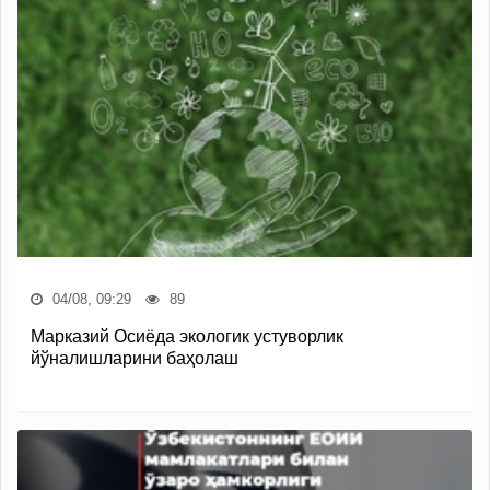
04/08, 09:29
89
Марказий Осиёда экологик устуворлик
йўналишларини баҳолаш