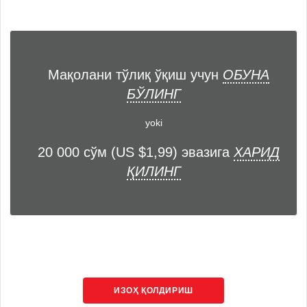
Мақолани тўлиқ ўқиш учун
ОБУНА
БЎЛИНГ
yoki
20 000 сўм (US $1,99) эвазига
ХАРИД
ҚИЛИНГ
ИЗОҲ ҚОЛДИРИШ