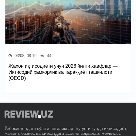
03/08, 08:19
44
Жаҳон иқтисодиёти учун 2026 йилги хавфлар —
Иқтисодий ҳамкорлик ва тараққиёт ташкилоти
(OECD)
Ўзбекистондаги сўнгги янгиликлар. Бугунги кунда иқтисодиёт,
жамият, бизнес ва сиёсатдаги асосий воқеалар. Review.uz