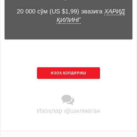
20 000 сўм (US $1,99) эвазига
ХАРИД
ҚИЛИНГ
ИЗОҲ ҚОЛДИРИШ
Изоҳлар қўшилмаган