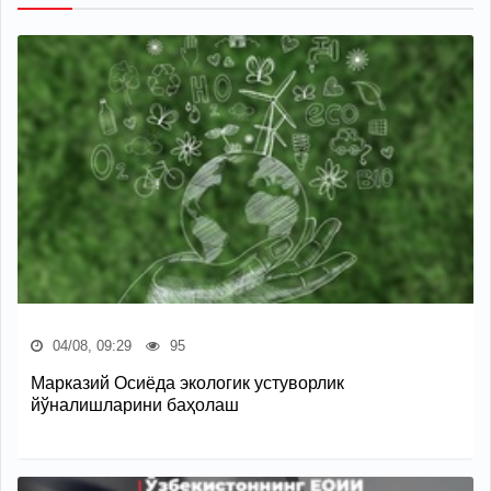
04/08, 09:29
95
Марказий Осиёда экологик устуворлик
йўналишларини баҳолаш