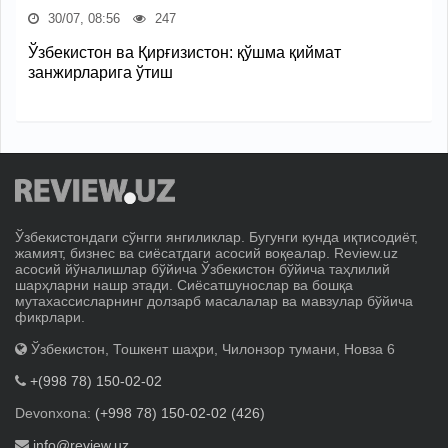
30/07, 08:56
247
Ўзбекистон ва Қирғизистон: қўшма қиймат
занжирларига ўтиш
Ўзбекистондаги сўнгги янгиликлар. Бугунги кунда иқтисодиёт,
жамият, бизнес ва сиёсатдаги асосий воқеалар. Review.uz
асосий йўналишлар бўйича Ўзбекистон бўйича таҳлилий
шарҳларни нашр этади. Сиёсатшунослар ва бошқа
мутахассисларнинг долзарб масалалар ва мавзулар бўйича
фикрлари.
Ўзбекистон, Тошкент шаҳри, Чилонзор тумани, Новза 6
+(998 78) 150-02-02
Devonxona:
(+998 78) 150-02-02 (426)
info@review.uz