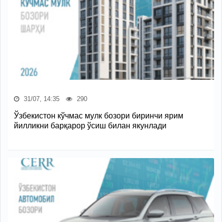
31/07, 14:35
290
Ўзбекистон кўчмас мулк бозори биринчи ярим
йилликни барқарор ўсиш билан якунлади