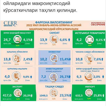
ойларидаги макроиқтисодий
кўрсаткичлари таҳлил қилинди.