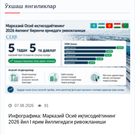
Ўхшаш янгиликлар
07.08.2026
81
Инфографика: Марказий Осиё иқтисодиётининг
2026 йил I ярим йиллигидаги ривожланиши