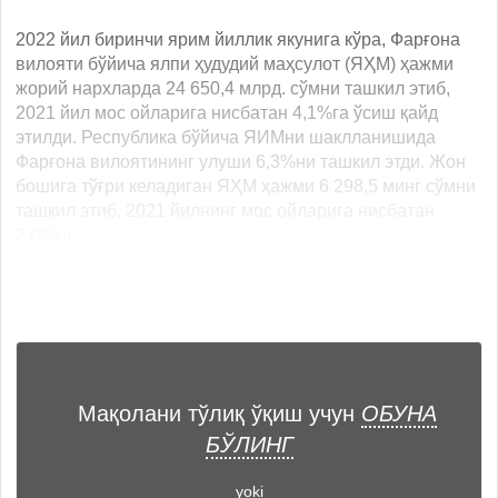
2022 йил биринчи ярим йиллик якунига кўра, Фарғона
вилояти бўйича ялпи ҳудудий маҳсулот (ЯҲМ) ҳажми
жорий нархларда 24 650,4 млрд. сўмни ташкил этиб,
2021 йил мос ойларига нисбатан 4,1%га ўсиш қайд
этилди. Республика бўйича ЯИМни шаклланишида
Фарғона вилоятининг улуши 6,3%ни ташкил этди. Жон
бошига тўғри келадиган ЯҲМ ҳажми 6 298,5 минг сўмни
ташкил этиб, 2021 йилнинг мос ойларига нисбатан
2,0%га... ...
Мақолани тўлиқ ўқиш учун
ОБУНА
БЎЛИНГ
yoki