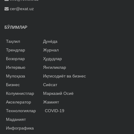
cer@exat.uz
БЎЛИМЛАР
Таҳлил
Дунёда
Трендлар
Журнал
Бозорлар
Ҳудудлар
Интервью
Янгиликлар
Мулоҳаза
Иқтисодиёт ва бизнес
Бизнес
Сиёсат
Колумнистлар
Марказий Осиё
Акселератор
Жамият
Технологиялар
COVID-19
Маданият
Инфографика