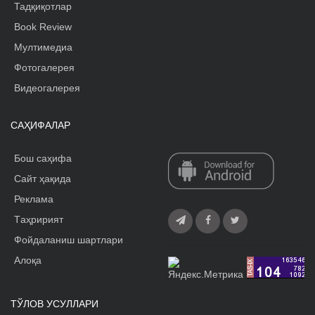
Тадқиқотлар
Book Review
Мултимедиа
Фотогалерея
Видеогалерея
САҲИФАЛАР
Бош саҳифа
Сайт ҳақида
Реклама
Tаҳририят
Фойдаланиш шартлари
Алоқа
ТЎЛОВ УСУЛЛАРИ