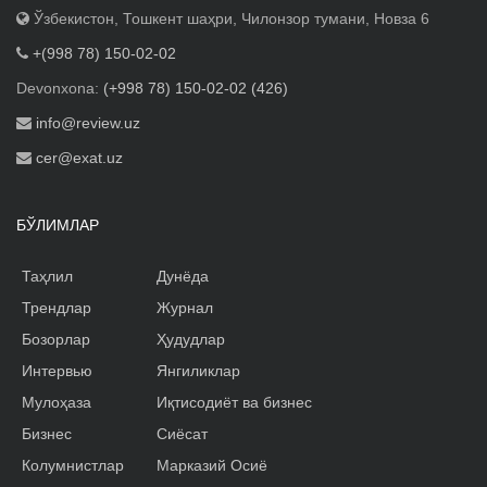
Ўзбекистон, Тошкент шаҳри, Чилонзор тумани, Новза 6
+(998 78) 150-02-02
Devonxona:
(+998 78) 150-02-02 (426)
info@review.uz
cer@exat.uz
БЎЛИМЛАР
Таҳлил
Дунёда
Трендлар
Журнал
Бозорлар
Ҳудудлар
Интервью
Янгиликлар
Мулоҳаза
Иқтисодиёт ва бизнес
Бизнес
Сиёсат
Колумнистлар
Марказий Осиё