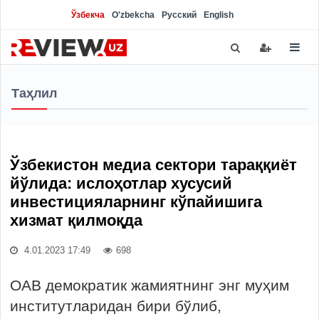
Ўзбекча
O'zbekcha
Русский
English
Таҳлил
Ўзбекистон медиа сектори тараққиёт
йўлида: ислоҳотлар хусусий
инвестицияларнинг кўпайишига
хизмат қилмоқда
4.01.2023 17:49
698
ОАВ демократик жамиятнинг энг муҳим
институтларидан бири бўлиб,