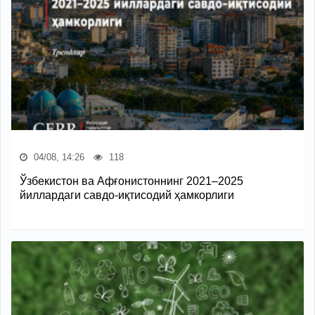
04/08, 14:26
118
Ўзбекистон ва Афғонистоннинг 2021–2025
йиллардаги савдо-иқтисодий ҳамкорлиги