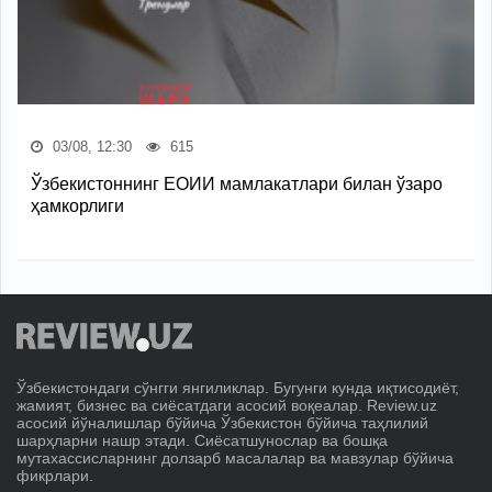
03/08, 12:30
615
Ўзбекистоннинг ЕОИИ мамлакатлари билан ўзаро
ҳамкорлиги
Ўзбекистондаги сўнгги янгиликлар. Бугунги кунда иқтисодиёт,
жамият, бизнес ва сиёсатдаги асосий воқеалар. Review.uz
асосий йўналишлар бўйича Ўзбекистон бўйича таҳлилий
шарҳларни нашр этади. Сиёсатшунослар ва бошқа
мутахассисларнинг долзарб масалалар ва мавзулар бўйича
фикрлари.