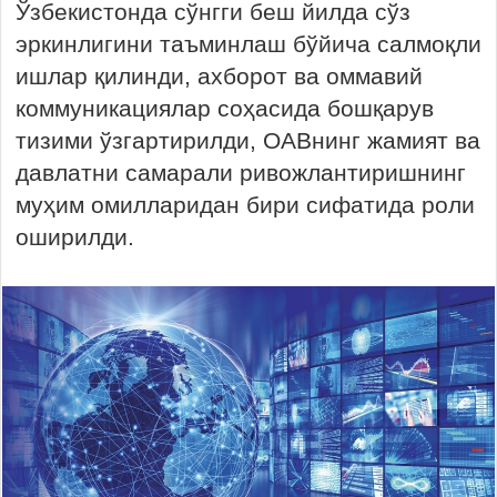
Ўзбекистонда сўнгги беш йилда сўз
эркинлигини таъминлаш бўйича салмоқли
ишлар қилинди, ахборот ва оммавий
коммуникациялар соҳасида бошқарув
тизими ўзгартирилди, ОАВнинг жамият ва
давлатни самарали ривожлантиришнинг
муҳим омилларидан бири сифатида роли
оширилди.