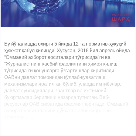
Бу йўналишда охирги 5 йилда 12 та норматив-ҳуқуқий
ҳужжат қабул қилинди. Хусусан, 2018 йил апрель ойида
“Оммавий ахборот воситалари тўғрисида”ги ва
“Журналистнинг касбий фаолиятини ҳимоя қилиш
тўғрисида”ги қонунларга ўзгартишлар киритилди.
ОАВни давлат томонидан қўллаб-қувватлаш
механизмлари яратилган бўлиб, уларда имтиёзлар,
давлат субсидиялари, грантлар ва ижтимоий
буюртмалар берилиши назарда тутилган. Веб-
ресурслар ОАВ сифатида фаолият юритади. Оммавий
ахборот воситаларини рўйхатга олиш жараёни
электрон... ...