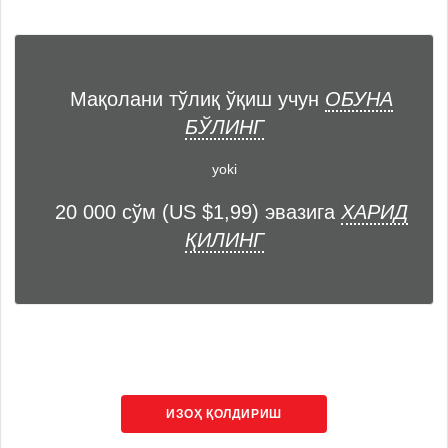
Мақолани тўлиқ ўқиш учун
ОБУНА
БЎЛИНГ
yoki
20 000 сўм (US $1,99) эвазига
ХАРИД
ҚИЛИНГ
ИЗОҲ ҚОЛДИРИШ