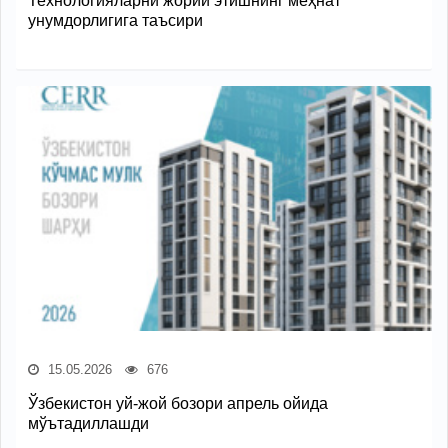
Технологияларни жорий этишнинг меҳнат
унумдорлигига таъсири
15.05.2026
676
Ўзбекистон уй-жой бозори апрель ойида
мўътадиллашди