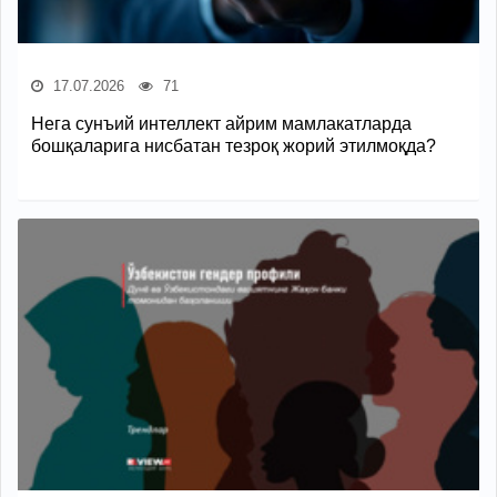
17.07.2026
71
Нега сунъий интеллект айрим мамлакатларда
бошқаларига нисбатан тезроқ жорий этилмоқда?