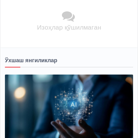
Изоҳлар қўшилмаган
Ўхшаш янгиликлар