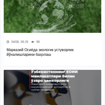
04/08, 09:29
99
Марказий Осиёда экологик устуворлик
йўналишларини баҳолаш