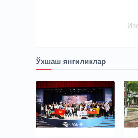
Из
Ўхшаш янгиликлар