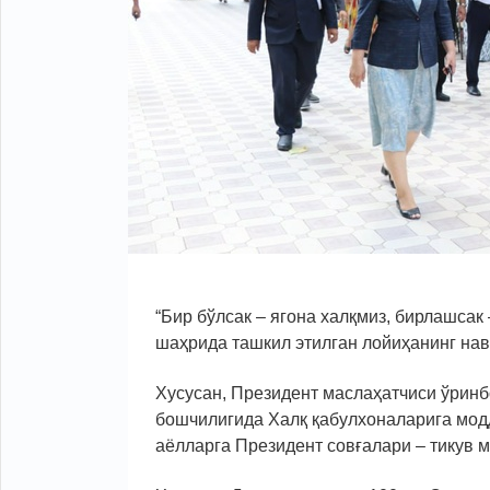
“Бир бўлсак – ягона халқмиз, бирлашса
шаҳрида ташкил этилган лойиҳанинг навб
Хусусан, Президент маслаҳатчиси ўринб
бошчилигида Халқ қабулхоналарига мод
аёлларга Президент совғалари – тикув