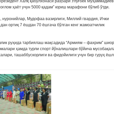
Президент Халқ қабулхонаси раҳбари Улуғбек Муҳаммадиев
оғлом ҳаёт учун 5000 қадам” юриш марафони бўлиб ўтди.
и, нуронийлар, Мудофаа вазирлиги, Миллий гвардия, Ички
дан ортиқ 7 ёшдан 70 ёшгача бўлган кенг жамоатчилик
лик руҳида тарбиялаш мақсадида “Армиям – фахрим” шио
змалари ҳамда турли спорт йўналишлари бўйича мусобақал
алари, ташаббускорлиги ва фидойилиги учун бир гуруҳ ёш