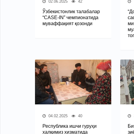
02.06.2025
42
Ўзбекистонлик талабалар
“Д
“CASE-IN” чемпионатида
са
муваффақият қозонди
ми
му
то
04.02.2025
40
Республика ишчи гуруҳи
Би
халқимиз хизматида
зи