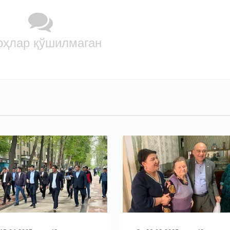
оҳлар қўшилмаган