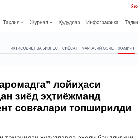
Ўзб
Таҳлил
Журнал
Ҳудудлар
Инфографика
Тадқ
ИҚТИСОДИЁТ ВА БИЗНЕС
СИЁСАТ
МАРКАЗИЙ ОСИЁ
ЖАМИЯТ
аромадга” лойиҳаси
дан зиёд эҳтиёжманд
ент совғалари топширилди
и томонидан ҳудудларда аҳоли бандлигини