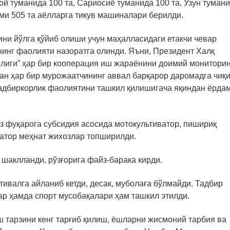
ой туманида 100 та, Сариосиё туманида 100 та, Узун туман
ами 505 та аёлларга тикув машиналари берилди.
ини йўлга қўйиб олиши учун маҳалласидаги етакчи чевар
нинг фаолияти назоратга олинди. Яъни, Президент Халқ
тилиги” ҳар бир кооперация иш жараёнини доимий мониторин
ан ҳар бир мурожаатчининг аввал барқарор даромадга чиқи
й тадбиркорлик фаолиятини ташкил қилишигача яқиндан ёрда
з фуқарога субсидия асосида мотокультиватор, пишириқ
қатор меҳнат жихозлар топширилди.
шаклланди, рўзғорига файз-барака кирди.
тивалга айланиб кетди, десак, муболаға бўлмайди. Тадбир
ар ҳамда спорт мусобақалари ҳам ташкил этилди.
 тарзини кенг тарғиб қилиш, ёшларни жисмоний тарбия ва