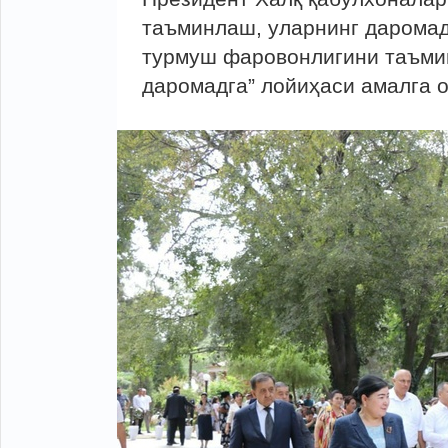
таъминлаш, уларнинг дарома
турмуш фаровонлигини таъми
даромадга” лойиҳаси амалга 