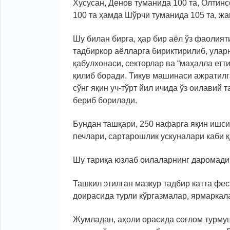
Хусусан, Денов туманида 100 та, Олтинс
100 та ҳамда Шўрчи туманида 105 та, ж
Шу билан бирга, ҳар бир аёл ўз фаолият
тадбиркор аёлларга бириктирилиб, улар
қабулхонаси, секторлар ва “маҳалла ет
қилиб боради. Тикув машинаси ажратилг
сўнг яқин уч-тўрт йил ичида ўз оилави
бериб борилади.
Бундан ташқари, 250 нафарга яқин ишси
печлари, сартарошлик ускуналари каби 
Шу тариқа юзлаб оилаларнинг даромади 
Ташкил этилган мазкур тадбир катта фес
доирасида турли кўргазмалар, ярмаркал
Жумладан, аҳоли орасида соғлом турмуш