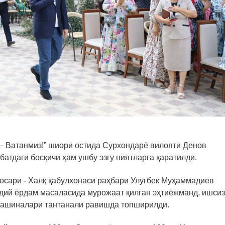
к – Ватанмиз!” шиори остида Сурхондарё вилояти Денов
атдаги босқичи ҳам ушбу эзгу ниятларга қаратилди.
осари - Халқ қабулхонаси раҳбари Улуғбек Муҳаммадиев
дий ёрдам масаласида мурожаат қилган эҳтиёжманд, ишсиз
 машиналари тантанали равишда топширилди.