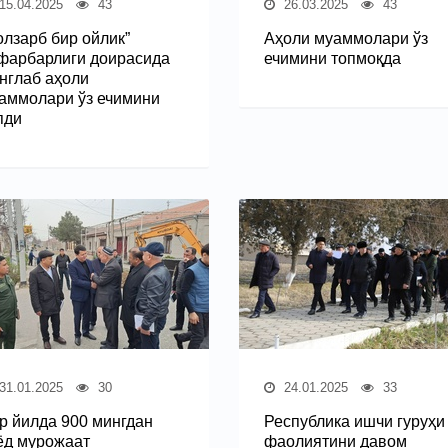
15.04.2025
43
26.03.2025
43
олзарб бир ойлик”
Аҳоли муаммолари ўз
фарбарлиги доирасида
ечимини топмоқда
нглаб аҳоли
аммолари ўз ечимини
пди
31.01.2025
30
24.01.2025
33
р йилда 900 мингдан
Республика ишчи гуруҳи 
ёд мурожаат
фаолиятини давом