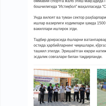
оммавий спортга жалб этиш мақсадида 
бошчилигида “Истиқбол” маҳалласида “С
Унда вилоят ва туман сектор раҳбарлар
ишлар вазирлиги ходимлари ҳамда 1500 
вакиллари иштирок этди.
Тадбир доирасида ёшларни ватанпарвар
остида ҳарбийларнинг чиқишлари, кўрга
ташкил этилди. Эришаётган юқори натиж
эсдалик совғалари билан тақдирланди.