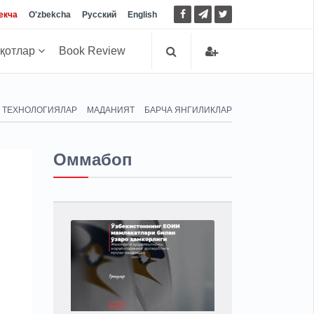
екча
O'zbekcha
Русский
English
иқотлар
Book Review
ТЕХНОЛОГИЯЛАР
МАДАНИЯТ
БАРЧА ЯНГИЛИКЛАР
Оммабоп