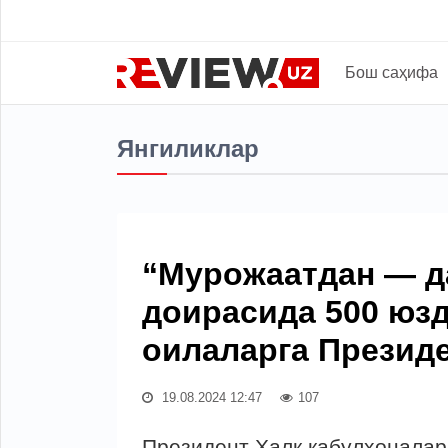
Бош саҳифа
Янгиликлар
“Мурожаатдан — д
доирасида 500 юз
оилаларга Презид
19.08.2024 12:47
107
Президент Халқ қабулхоналар