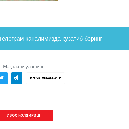
Телеграм
каналимизда кузатиб боринг
Мақолани улашинг
ИЗОҲ ҚОЛДИРИШ