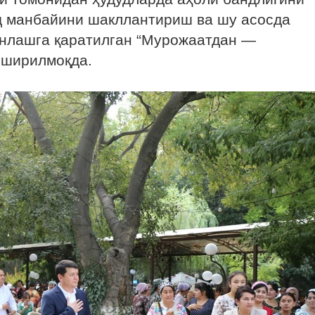
д манбайини шакллантириш ва шу асосда
нлашга қаратилган “Мурожаатдан —
оширилмоқда.