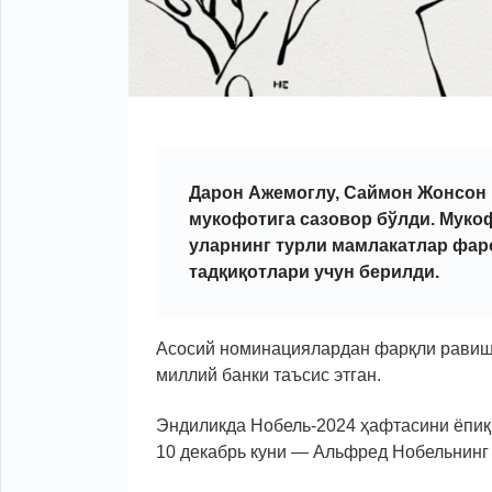
Дарон Ажемоглу, Саймон Жонсон 
мукофотига сазовор бўлди. Муко
уларнинг турли мамлакатлар фаро
тадқиқотлари учун
берилди.
Асосий номинациялардан фарқли равиш
миллий банки таъсис этган.
Эндиликда Нобель-2024 ҳафтасини ёпиқ
10 декабрь куни — Альфред Нобельнинг 