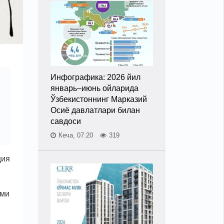
Инфографика: 2026 йил
январь–июнь ойларида
Ўзбекистоннинг Марказий
Осиё давлатлари билан
савдоси
Кеча, 07:20
319
ция
ими