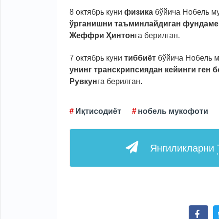
8 октябрь куни
физика
бўйича Нобель м
ўрганишни таъминлайдиган фундаме
Жеффри Ҳинтон
га берилган.
7 октябрь куни
тиббиёт
бўйича Нобель 
унинг транскрипсиядан кейинги ген 
Рувкун
га берилган.
Иқтисодиёт
нобель мукофоти
Янгиликларни