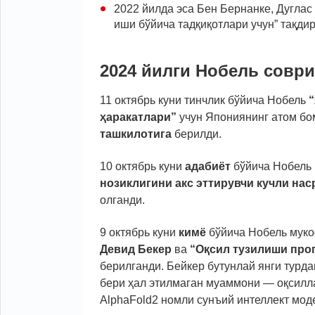
2022 йилда эса Бен Бернанке, Дугла
иши бўйича тадқиқотлари учун” тақдир
2024 йилги Нобель совр
11 октябрь куни тинчлик бўйича Нобель
“
ҳаракатлари”
учун Япониянинг атом б
ташкилотига
берилди.
10 октябрь куни
адабиёт
бўйича Нобель
нозиклигини акс эттирувчи кучли на
олганди.
9 октябрь куни
кимё
бўйича Нобель мук
Девид Бекер
ва
“Оқсил тузилиши прог
берилганди. Бейкер бутунлай янги турда
бери ҳал этилмаган муаммони — оқсилл
AlphaFold2 номли сунъий интеллект мод