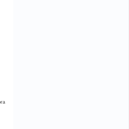
р
га
н