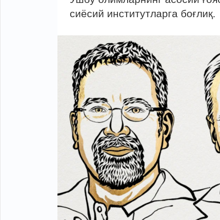
сиёсий институтларга боғлиқ.