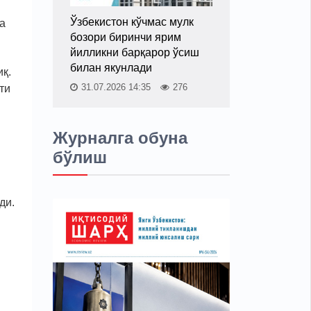
Ўзбекистон кўчмас мулк
а
бозори биринчи ярим
йилликни барқарор ўсиш
билан якунлади
қ.
31.07.2026 14:35
276
ти
Журналга обуна
бўлиш
ди.