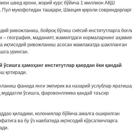
лион швед крони, жорий курс бўйича 1 миллион АҚШ
и. Пул мукофотидан ташқари, Швеция қироли совриндорларг
одий ривожланиш, бойроқ бўлиш сиёсий институтларга боғли
 – география, маданият, жамиятдаги нормаларнинг аҳамия
лда иқтисодий ривожланиш асосан мамлакатда шаклланган
ашга уринган.
й ўсишга ҳамоҳанг институтлар қаердан ёки қандай
ош қотиради.
жланиш фанида янги эмпирик ва назарий услублар яратиша
қ муддатли ўсишга, фаровонлликка қандай таъсир
ддао қиладики, колониялар бўйича амалга оширилган
фатига ва бу ўз навбатида иқтисодий кўрсаткичларга
ади.