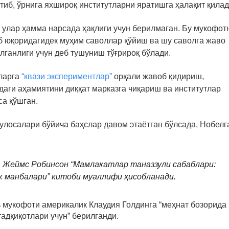
тиб, ўрнига яхшироқ институтларни яратишга ҳалақит қилад
 улар ҳамма нарсада ҳақлиги учун берилмаган. Бу мукофот
б юқоридагидек муҳим саволлар қўйиш ва шу саволга жаво
лганлиги учун деб тушуниш тўғрироқ бўлади.
ларга
“квази экспериментлар”
орқали жавоб қидириш,
аги аҳамиятини диққат марказга чиқариш ва институтлар
а қўшган.
хулосалари бўйича баҳслар давом этаётган бўлсада, Нобелг
а Жеймс Робинсон “Мамлакатлар таназзули сабаблари:
к манбалари” китоби муаллифи ҳисобланади.
ь мукофоти америкалик Клаудия Голдинга “меҳнат бозорида
тадқиқотлари учун” берилганди.