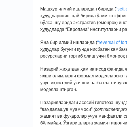
Машҳур илмий ишларидан бирида (
“settl
ҳудудларининг қай бирида ўлим коэффи
бўлса, шу ерда экстрактив (ёмонроқ) ин
ҳудудларда “Европача” институтларни р
Яна бир илмий ишларида (
“reversal of for
ҳудудлар бугунги кунда нисбатан камба
ресурсларни тортиб олиш учун ёмонроқ 
Назарий жиҳатдан ҳам иқтисод фанида я
яхши олимларни формал моделларсиз та
учун иқтисодий ўсишни рағбатлантирув
моделлаштирган.
Назарияларидаги асосий гипотеза шунда
“ваъдалашув муаммоси”
(commitment pr
жамият ва фуқаролар учун манфаатли с
бўлмайди. Ўзгаришларга жамият ишончи 