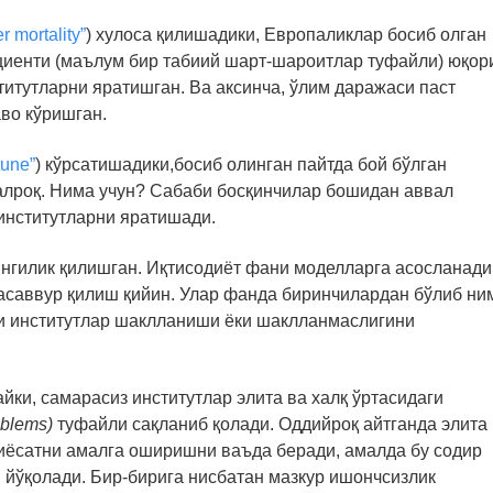
er mortality”
) хулоса қилишадики, Европаликлар босиб олган
циенти (маълум бир табиий шарт-шароитлар туфайли) юқор
ститутларни яратишган. Ва аксинча, ўлим даражаси паст
аво кўришган.
tune”
) кўрсатишадики,босиб олинган пайтда бой бўлган
ғалроқ. Нима учун? Сабаби босқинчилар бошидан аввал
институтларни яратишади.
нгилик қилишган. Иқтисодиёт фани моделларга асосланади
саввур қилиш қийин. Улар фанда биринчилардан бўлиб ни
чи институтлар шаклланиши ёки шаклланмаслигини
йки, самарасиз институтлар элита ва халқ ўртасидаги
oblems)
туфайли сақланиб қолади. Оддийроқ айтганда элита
иёсатни амалга оширишни ваъда беради, амалда бу содир
йўқолади. Бир-бирига нисбатан мазкур ишончсизлик