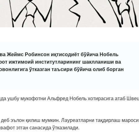
ва Жеймс Робинсон иқтисодиёт бўйича Нобель
фот ижтимоий институтларининг шаклланиши ва
вонлигига ўтказган таъсири бўйича олиб борган
да ушбу мукофотни Альфред Нобель хотирасига атаб Шве
 деб эълон қилиш мумкин. Лауреатларни тақдирлаш марос
вафот этган санасида ўтказилади.