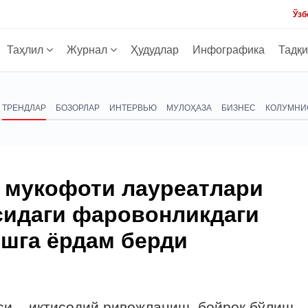
Ўзб
Таҳлил
Журнал
Ҳудудлар
Инфографика
Тадқ
ТРЕНДЛАР
БОЗОРЛАР
ИНТЕРВЬЮ
МУЛОҲАЗА
БИЗНЕС
КОЛУМНИ
ь мукофоти лауреатлари
сидаги фаровонликдаги
шга ёрдам берди
си – иқтисодий ривожланиш, бойроқ бўлиш