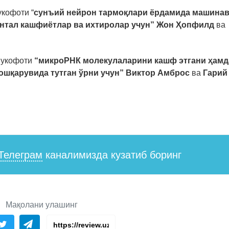
укофоти “
сунъий нейрон тармоқлари ёрдамида машина
нтал кашфиётлар ва ихтиролар учун” Жон Ҳопфилд
ва
мукофоти
“микроРНК молекулаларини кашф этгани ҳамд
бошқарувида тутган ўрни учун” Виктор Амброс
ва
Гарий
Телеграм
каналимизда кузатиб боринг
Мақолани улашинг