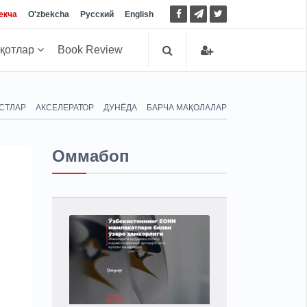
екча
O'zbekcha
Русский
English
иқотлар
Book Review
СТЛАР
АКСЕЛЕРАТОР
ДУНЁДА
БАРЧА МАҚОЛАЛАР
Оммабоп