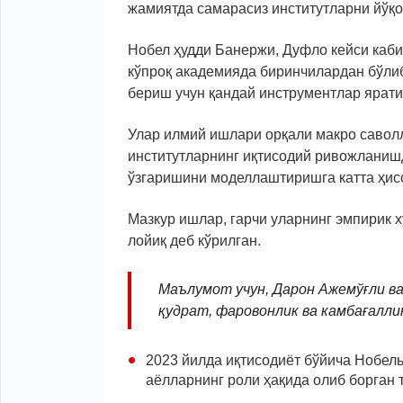
жамиятда самарасиз институтларни йўқо
Нобел ҳудди Банержи, Дуфло кейси каби
кўпроқ академияда биринчилардан бўли
бериш учун қандай инструментлар ярати
Улар илмий ишлари орқали макро савол
институтларнинг иқтисодий ривожланишд
ўзгаришини моделлаштиришга катта ҳисс
Мазкур ишлар, гарчи уларнинг эмпирик 
лойиқ деб кўрилган.
Маълумот учун, Дарон Ажемўғли в
қудрат, фаровонлик ва камбағалли
2023 йилда иқтисодиёт бўйича Нобел
аёлларнинг роли ҳақида олиб борган 