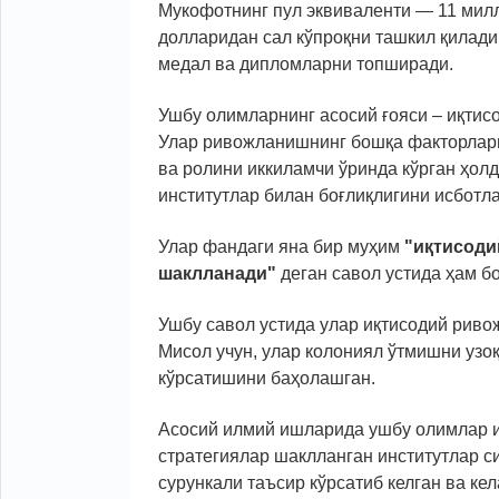
Мукофотнинг пул эквиваленти — 11 мил
долларидан сал кўпроқни ташкил қилад
медал ва дипломларни топширади.
Ушбу олимларнинг асосий ғояси – иқтис
Улар ривожланишнинг бошқа факторлари
ва ролини иккиламчи ўринда кўрган ҳо
институтлар билан боғлиқлигини исботл
Улар фандаги яна бир муҳим
"иқтисоди
шаклланади"
деган савол устида ҳам б
Ушбу савол устида улар иқтисодий риво
Мисол учун, улар колониял ўтмишни узо
кўрсатишини баҳолашган.
Асосий илмий ишларида ушбу олимлар и
стратегиялар шаклланган институтлар си
сурункали таъсир кўрсатиб келган ва кел