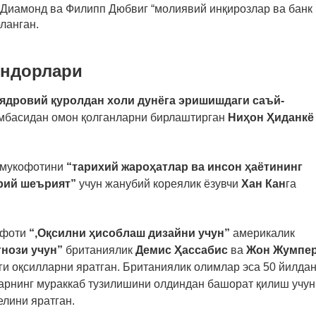
с Диамонд ва Филипп Дюбвиг “молиявий инқирозлар ва банк
ланган.
индорлари
ядровий қуролдан холи дунёга эришишдаги саъй-
омбасидан омон қолганларни бирлаштирган
Ниҳон Ҳиданкё
 мукофотини
“тарихий жароҳатлар ва инсон ҳаётининг
срий шеърият”
учун жанубий кореялик ёзувчи
Хан Кан
га
офоти
“,Оқсилни ҳисоблаш дизайни учун”
америкалик
нози учун”
британиялик
Демис Ҳассабис
ва
Жон Жумпе
ги оқсилларни яратган. Британиялик олимлар эса 50 йилда
арнинг мураккаб тузилишини олдиндан башорат қилиш учун
елини яратган.