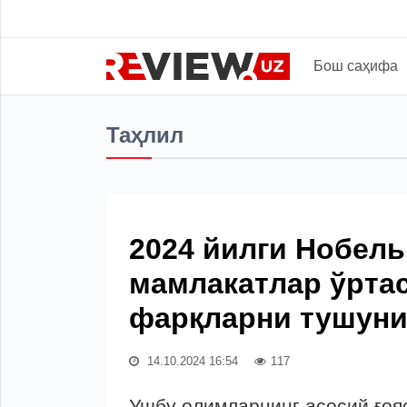
Бош саҳифа
Таҳлил
2024 йилги Нобел
мамлакатлар ўрта
фарқларни тушуни
14.10.2024 16:54
117
Ушбу олимларнинг асосий ғоя