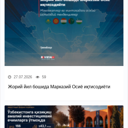
27.07.2026
59
Жорий йил бошида Марказий Осиё иқтисодиёти