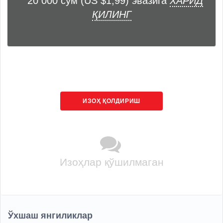
20 000 сўм (US $1,99) эвазига
ХАРИД
ҚИЛИНГ
ИЗОҲ ҚОЛДИРИШ
Изоҳлар қўшилмаган
Ўхшаш янгиликлар