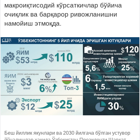
макроиқтисодий кўрсаткичлар бўйича
очиқлик ва барқарор ривожланишни
намойиш этмоқда.
Беш йиллик якунлари ва 2030 йилгача бўлган устувор
йўналишлар ҳақида Ўзбекистон Президенти Шавкат