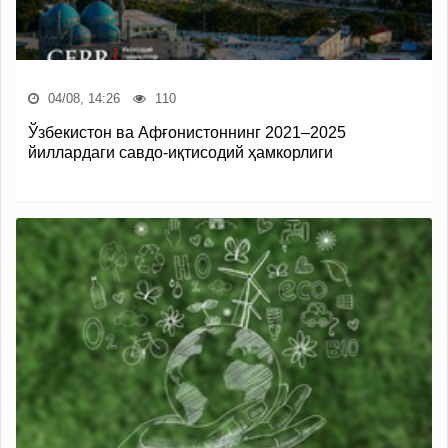
04/08, 14:26
110
Ўзбекистон ва Афғонистоннинг 2021–2025
йиллардаги савдо-иқтисодий ҳамкорлиги