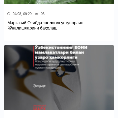
04/08, 09:29
93
Марказий Осиёда экологик устуворлик
йўналишларини баҳолаш