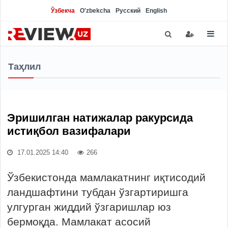
Ўзбекча
O'zbekcha
Русский
English
Таҳлил
Эришилган натижалар ракурсида
истиқбол вазифалари
17.01.2025 14:40
266
Ўзбекистонда мамлакатнинг иқтисодий
ландшафтини тубдан ўзгартиришга
улгурган жиддий ўзгаришлар юз
бермоқда. Мамлакат асосий