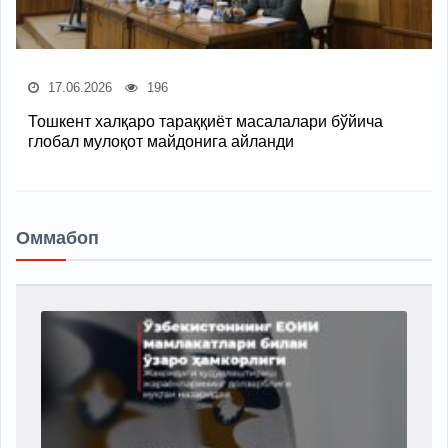
17.06.2026
196
Тошкент халқаро тараққиёт масалалари бўйича
глобал мулоқот майдонига айланди
Оммабоп