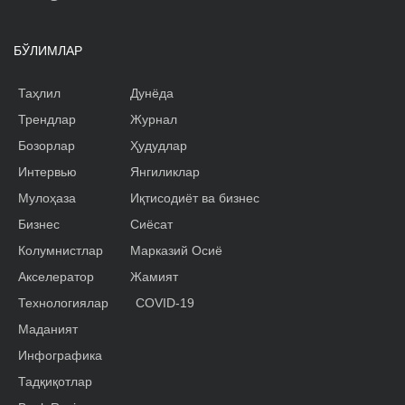
БЎЛИМЛАР
Таҳлил
Дунёда
Трендлар
Журнал
Бозорлар
Ҳудудлар
Интервью
Янгиликлар
Мулоҳаза
Иқтисодиёт ва бизнес
Бизнес
Сиёсат
Колумнистлар
Марказий Осиё
Акселератор
Жамият
Технологиялар
COVID-19
Маданият
Инфографика
Тадқиқотлар