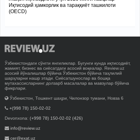
Иқтисодий ҳамкорлик ва тараққиёт ташкилоти
(OECD)
Ўзбекистондаги сўнгги янгиликлар. Бугунги кунда иқтисодиёт,
жамият, бизнес ва сиёсатдаги асосий воқеалар. Review.uz
асосий йўналишлар бўйича Ўзбекистон бўйича таҳлилий
шарҳларни нашр этади. Сиёсатшунослар ва бошқа
мутахассисларнинг долзарб масалалар ва мавзулар бўйича
фикрлари.
Ўзбекистон, Тошкент шаҳри, Чилонзор тумани, Новза 6
+(998 78) 150-02-02
Devonxona:
(+998 78) 150-02-02 (426)
info@review.uz
cer@exat.uz