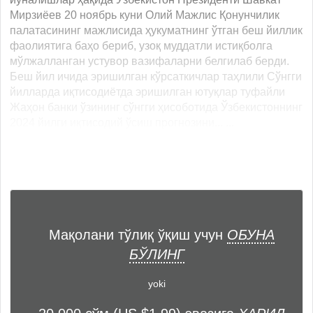
Мирзиёев 20 ноябрь куни Олий Мажлис Қонунчилик
палатасининг мажлисида ҳукуматнинг ўтган беш йиллик
фаолиятига баҳо бериб, узоқ муддатли истиқболга
мўлжалланган устувор вазифаларни белгилаб берди.
Беш йил ичида эришилган кўрсаткичлар таҳлили Сўнгги
йилларда иқтисодиётда эришилган ютуқлар туфайли
Жаҳон банки ўзининг сўнгги ҳисоботида Ўзбекистоннинг
2024 йилги иқтисодий ўсиш прогнозини... ...
Мақолани тўлиқ ўқиш учун
ОБУНА
БЎЛИНГ
yoki