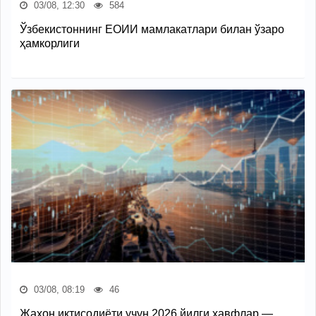
03/08, 12:30
584
Ўзбекистоннинг ЕОИИ мамлакатлари билан ўзаро
ҳамкорлиги
03/08, 08:19
46
Жаҳон иқтисодиёти учун 2026 йилги хавфлар —