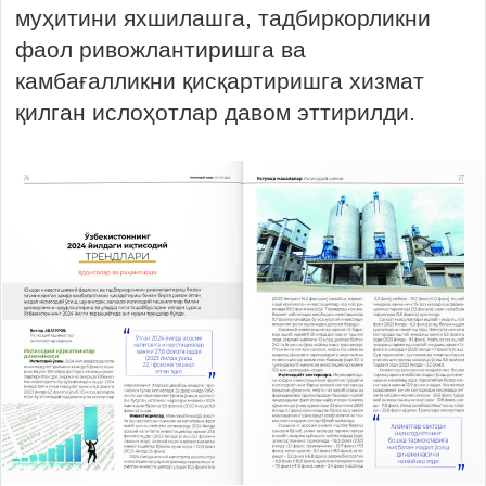
муҳитини яхшилашга, тадбиркорликни
фаол ривожлантиришга ва
камбағалликни қисқартиришга хизмат
қилган ислоҳотлар давом эттирилди.