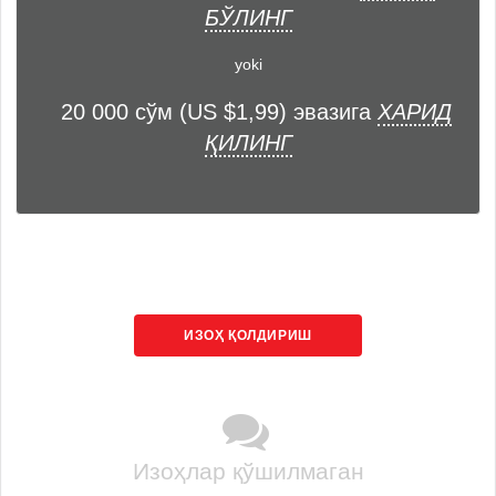
БЎЛИНГ
yoki
20 000 сўм (US $1,99) эвазига
ХАРИД
ҚИЛИНГ
ИЗОҲ ҚОЛДИРИШ
Изоҳлар қўшилмаган