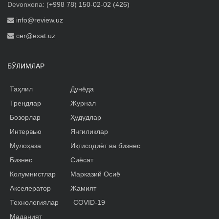
Devonxona:
(+998 78) 150-02-02 (426)
info@review.uz
cer@exat.uz
БЎЛИМЛАР
Таҳлил
Дунёда
Трендлар
Журнал
Бозорлар
Ҳудудлар
Интервью
Янгиликлар
Мулоҳаза
Иқтисодиёт ва бизнес
Бизнес
Сиёсат
Колумнистлар
Марказий Осиё
Акселератор
Жамият
Технологиялар
COVID-19
Маданият