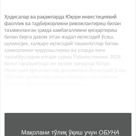
Ҳодисалар ва рақамларда Юқори инвестициявий
фаоллик ва тадбиркорликни ривожлантириш билан
таъминланган ҳамда камбағалликни қисқартириш
билан бирга давом этган жадал иқтисодий ўсиш,
шунингдек, халқаро иқтисодий ташкилотлар билан
ҳамкорликни чуқурлаштириш ва уларда янги
ташаббусларни илгари суриш Ўзбекистоннинг 2024
йилги тараққиётида энг муҳим трендлар бўлди.
Иқтисодий кўрсаткичлар динамикаси Иқтисодий ўсиш.
2024 йил арафасида ялпи ички маҳсулот ҳажмини
камида 6 фоизга ошириш ва уни... ...
Мақолани тўлиқ ўқиш учун
ОБУНА