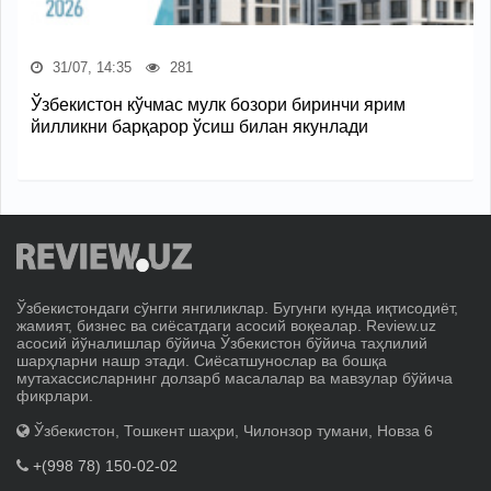
31/07, 14:35
281
Ўзбекистон кўчмас мулк бозори биринчи ярим
йилликни барқарор ўсиш билан якунлади
Ўзбекистондаги сўнгги янгиликлар. Бугунги кунда иқтисодиёт,
жамият, бизнес ва сиёсатдаги асосий воқеалар. Review.uz
асосий йўналишлар бўйича Ўзбекистон бўйича таҳлилий
шарҳларни нашр этади. Сиёсатшунослар ва бошқа
мутахассисларнинг долзарб масалалар ва мавзулар бўйича
фикрлари.
Ўзбекистон, Тошкент шаҳри, Чилонзор тумани, Новза 6
+(998 78) 150-02-02