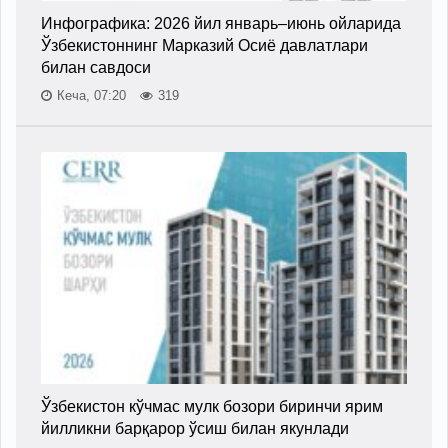
Инфографика: 2026 йил январь–июнь ойларида
Ўзбекистоннинг Марказий Осиё давлатлари
билан савдоси
Кеча, 07:20
319
Ўзбекистон кўчмас мулк бозори биринчи ярим
йилликни барқарор ўсиш билан якунлади