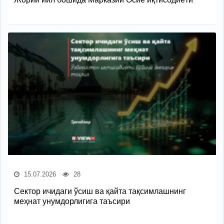
15.07.2026
28
Сектор ичидаги ўсиш ва қайта тақсимлашнинг
меҳнат унумдорлигига таъсири