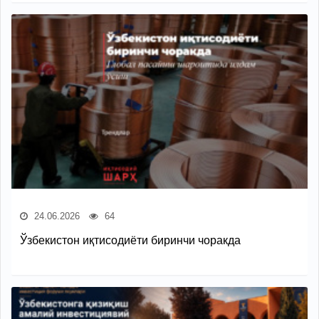
24.06.2026
64
Ўзбекистон иқтисодиёти биринчи чоракда