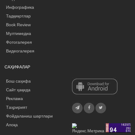
Инфографика
Тадқиқотлар
Book Review
Мултимедиа
Фотогалерея
Видеогалерея
САҲИФАЛАР
Бош саҳифа
Сайт ҳақида
Реклама
Tаҳририят
Фойдаланиш шартлари
Алоқа