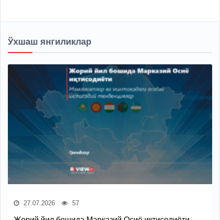
Ўхшаш янгиликлар
27.07.2026
57
Жорий йил бошида Марказий Осиё иқтисодиёти