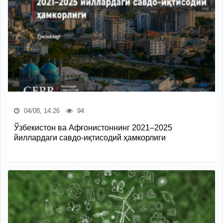
04/08, 14:26
94
Ўзбекистон ва Афғонистоннинг 2021–2025
йиллардаги савдо-иқтисодий ҳамкорлиги