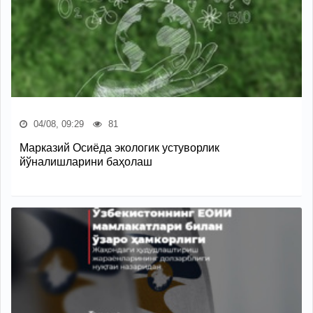
04/08, 09:29
81
Марказий Осиёда экологик устуворлик
йўналишларини баҳолаш