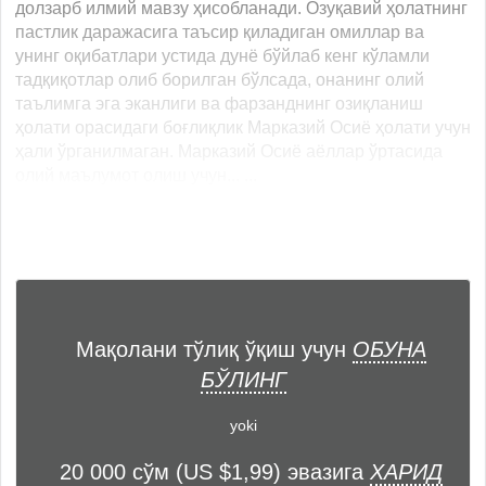
долзарб илмий мавзу ҳисобланади. Озуқавий ҳолатнинг
пастлик даражасига таъсир қиладиган омиллар ва
унинг оқибатлари устида дунё бўйлаб кенг кўламли
тадқиқотлар олиб борилган бўлсада, онанинг олий
таълимга эга эканлиги ва фарзанднинг озиқланиш
ҳолати орасидаги боғлиқлик Марказий Осиё ҳолати учун
ҳали ўрганилмаган. Марказий Осиё аёллар ўртасида
олий маълумот олиш учун... ...
Мақолани тўлиқ ўқиш учун
ОБУНА
БЎЛИНГ
yoki
20 000 сўм (US $1,99) эвазига
ХАРИД