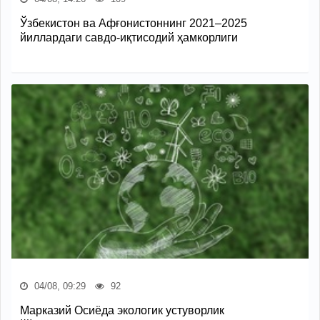
Ўзбекистон ва Афғонистоннинг 2021–2025
йиллардаги савдо-иқтисодий ҳамкорлиги
04/08, 09:29
92
Марказий Осиёда экологик устуворлик