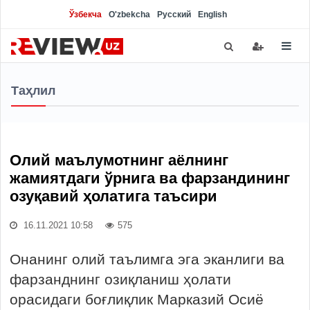
Ўзбекча
O'zbekcha
Русский
English
Таҳлил
Олий маълумотнинг аёлнинг
жамиятдаги ўрнига ва фарзандининг
озуқавий ҳолатига таъсири
16.11.2021 10:58
575
Онанинг олий таълимга эга эканлиги ва
фарзанднинг озиқланиш ҳолати
орасидаги боғлиқлик Марказий Осиё