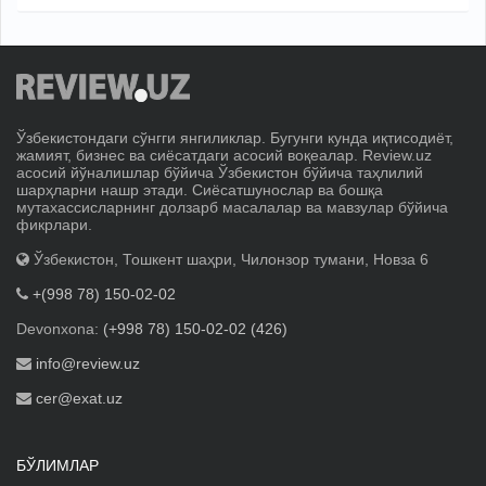
Ўзбекистондаги сўнгги янгиликлар. Бугунги кунда иқтисодиёт,
жамият, бизнес ва сиёсатдаги асосий воқеалар. Review.uz
асосий йўналишлар бўйича Ўзбекистон бўйича таҳлилий
шарҳларни нашр этади. Сиёсатшунослар ва бошқа
мутахассисларнинг долзарб масалалар ва мавзулар бўйича
фикрлари.
Ўзбекистон, Тошкент шаҳри, Чилонзор тумани, Новза 6
+(998 78) 150-02-02
Devonxona:
(+998 78) 150-02-02 (426)
info@review.uz
cer@exat.uz
БЎЛИМЛАР