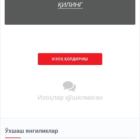
ҚИЛИНГ
ИЗОҲ ҚОЛДИРИШ
Изоҳлар қўшилмаган
Ўхшаш янгиликлар