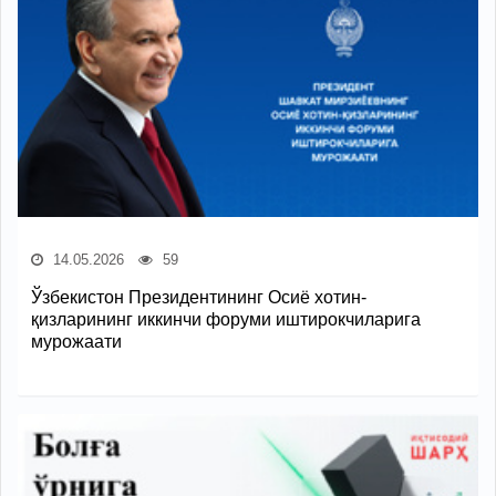
14.05.2026
59
Ўзбекистон Президентининг Осиё хотин-
қизларининг иккинчи форуми иштирокчиларига
мурожаати