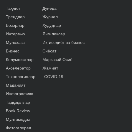
Таҳлил
Дунёда
Трендлар
Журнал
Бозорлар
Ҳудудлар
Интервью
Янгиликлар
Мулоҳаза
Иқтисодиёт ва бизнес
Бизнес
Сиёсат
Колумнистлар
Марказий Осиё
Акселератор
Жамият
Технологиялар
COVID-19
Маданият
Инфографика
Тадқиқотлар
Book Review
Мултимедиа
Фотогалерея