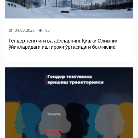
04.03.2026
65
Гендер тенглиги ва аёлларнинг Қишки Олимпия
ўйинларидаги иштироки ўртасидаги боғлиқлик