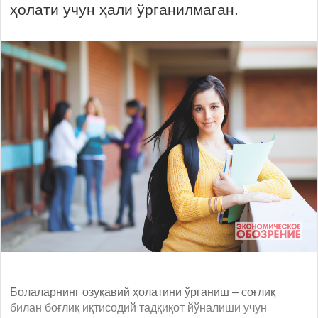
ҳолати учун ҳали ўрганилмаган.
Болаларнинг озуқавий ҳолатини ўрганиш – соғлиқ
билан боғлиқ иқтисодий тадқиқот йўналиши учун