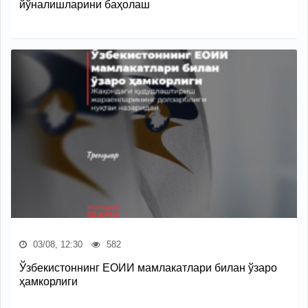
йўналишларини баҳолаш
03/08, 12:30
582
Ўзбекистоннинг ЕОИИ мамлакатлари билан ўзаро
ҳамкорлиги